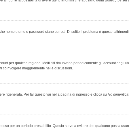
rve a ridurre la possibilità di avere utenti anonimi che abusano della Board.) Se sei s
che nome utente e password siano corretti. Di solito il problema è questo, altriment
account per qualche ragione. Molti siti rimuovono periodicamente gli account degli u
rti coinvolgere maggiormente nelle discussioni.
 rigenerata. Per far questo vai nella pagina di ingresso e clicca su
Ho dimentica
 connesso per un periodo prestabilito. Questo serve a evitare che qualcuno possa us