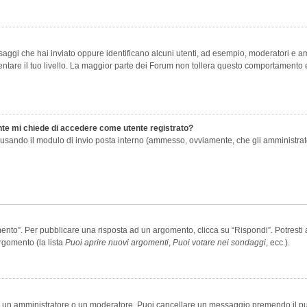
saggi che hai inviato oppure identificano alcuni utenti, ad esempio, moderatori e amm
re il tuo livello. La maggior parte dei Forum non tollera questo comportamento e
ente mi chiede di accedere come utente registrato?
nti usando il modulo di invio posta interno (ammesso, ovviamente, che gli amministra
o”. Per pubblicare una risposta ad un argomento, clicca su “Rispondi”. Potresti av
rgomento (la lista
Puoi aprire nuovi argomenti
,
Puoi votare nei sondaggi
, ecc.).
ia un amministratore o un moderatore. Puoi cancellare un messaggio premendo il p