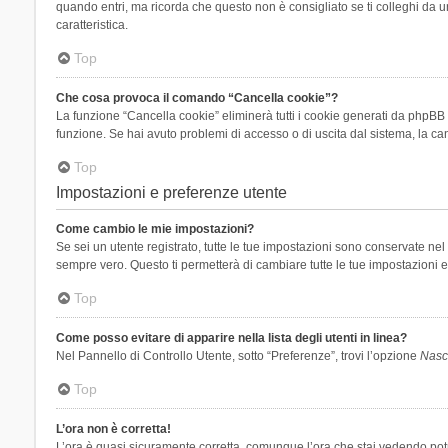
quando entri, ma ricorda che questo non è consigliato se ti colleghi da un
caratteristica.
Top
Che cosa provoca il comando “Cancella cookie”?
La funzione “Cancella cookie” eliminerà tutti i cookie generati da phpBB 
funzione. Se hai avuto problemi di accesso o di uscita dal sistema, la can
Top
Impostazioni e preferenze utente
Come cambio le mie impostazioni?
Se sei un utente registrato, tutte le tue impostazioni sono conservate n
sempre vero. Questo ti permetterà di cambiare tutte le tue impostazioni e
Top
Come posso evitare di apparire nella lista degli utenti in linea?
Nel Pannello di Controllo Utente, sotto “Preferenze”, trovi l’opzione
Nasco
Top
L’ora non è corretta!
L’ora è quasi sicuramente corretta, comunque l’ora che stai vedendo potreb