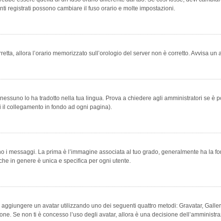
ti registrati possono cambiare il fuso orario e molte impostazioni.
orretta, allora l’orario memorizzato sull’orologio del server non è corretto. Avvisa u
essuno lo ha tradotto nella tua lingua. Prova a chiedere agli amministratori se è po
vi il collegamento in fondo ad ogni pagina).
messaggi. La prima è l’immagine associata al tuo grado, generalmente ha la forma di
che in genere è unica e specifica per ogni utente.
bile aggiungere un avatar utilizzando uno dei seguenti quattro metodi: Gravatar, Gal
ione. Se non ti è concesso l’uso degli avatar, allora è una decisione dell’amministra