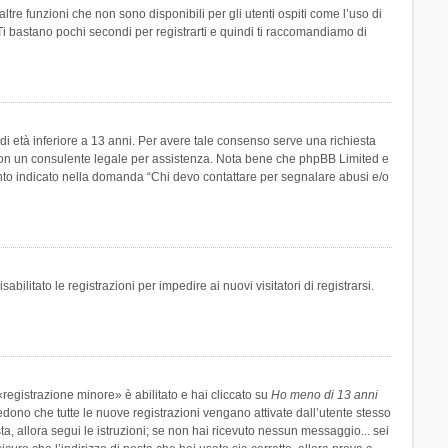
re funzioni che non sono disponibili per gli utenti ospiti come l’uso di
 Ti bastano pochi secondi per registrarti e quindi ti raccomandiamo di
di età inferiore a 13 anni. Per avere tale consenso serve una richiesta
tto con un consulente legale per assistenza. Nota bene che phpBB Limited e
uanto indicato nella domanda “Chi devo contattare per segnalare abusi e/o
ilitato le registrazioni per impedire ai nuovi visitatori di registrarsi.
registrazione minore» è abilitato e hai cliccato su
Ho meno di 13 anni
hiedono che tutte le nuove registrazioni vengano attivate dall’utente stesso
sta, allora segui le istruzioni; se non hai ricevuto nessun messaggio... sei