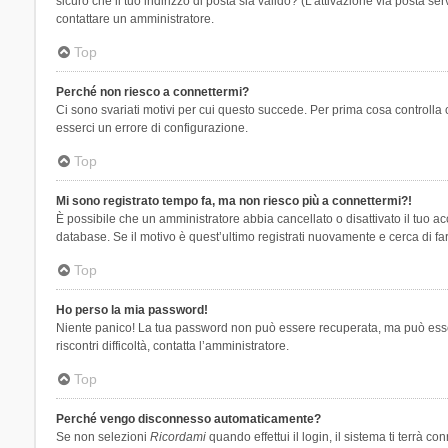
sicuro che il tuo indirizzo di posta sia valido? (L’attivazione via posta se
contattare un amministratore.
Top
Perché non riesco a connettermi?
Ci sono svariati motivi per cui questo succede. Per prima cosa controlla 
esserci un errore di configurazione.
Top
Mi sono registrato tempo fa, ma non riesco più a connettermi?!
È possibile che un amministratore abbia cancellato o disattivato il tuo 
database. Se il motivo è quest’ultimo registrati nuovamente e cerca di fa
Top
Ho perso la mia password!
Niente panico! La tua password non può essere recuperata, ma può essere
riscontri difficoltà, contatta l’amministratore.
Top
Perché vengo disconnesso automaticamente?
Se non selezioni
Ricordami
quando effettui il login, il sistema ti terrà