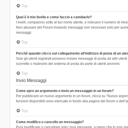
Top
Qual è il mio livello e come faccio a cambiarlo?
I livelli, compaiono sotto al tuo nome utente, e indicano il numero di mes
Non abusare del Forum inviando messaggi non necessari solo per aumenta
messaggi.
Top
Perché quando clicco sul collegamento all’indirizzo di posta di un ut
Solo gli utenti registrati possono inviare messaggi di posta ad altri ute
scorretto o malevolo del sistema di posta da parte di utenti anonimi.
Top
Invio Messaggi
Come apro un argomento o invio un messaggio in un forum?
Per pubblicare un nuovo argomento in un forum, clicca su “Nuovo argoment
funzioni disponibili sono elencate in fondo alla pagina del forum o dell’a
Top
Come modifico o cancello un messaggio?
Puoi modificare o cancellare solo i tuoi messaggi, a meno che tu non s