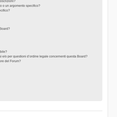
toscrizioni?
o o un argomento specifico?
cifico?
 Board?
ibile?
i e/o per questioni d’ordine legale concernenti questa Board?
ore del Forum?