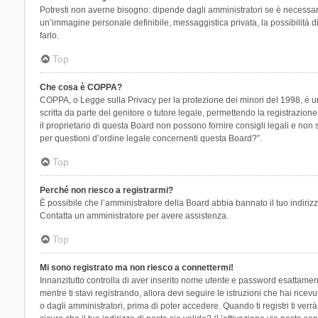
Potresti non averne bisogno: dipende dagli amministratori se è necessario
un’immagine personale definibile, messaggistica privata, la possibilità di
farlo.
Top
Che cosa è COPPA?
COPPA, o Legge sulla Privacy per la protezione dei minori del 1998, è una
scritta da parte del genitore o tutore legale, permettendo la registrazion
il proprietario di questa Board non possono fornire consigli legali e non
per questioni d’ordine legale concernenti questa Board?”.
Top
Perché non riesco a registrarmi?
È possibile che l’amministratore della Board abbia bannato il tuo indirizzo
Contatta un amministratore per avere assistenza.
Top
Mi sono registrato ma non riesco a connettermi!
Innanzitutto controlla di aver inserito nome utente e password esattament
mentre ti stavi registrando, allora devi seguire le istruzioni che hai rice
o dagli amministratori, prima di poter accedere. Quando ti registri ti verrà