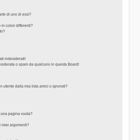
rte di uno di essi?
in colori differenti?
to?
ti indesiderati!
esiderata o spam da qualcuno in questa Board!
tente dalla mia lista amici o ignorati?
?
o una pagina vuota?
i miei argomenti?