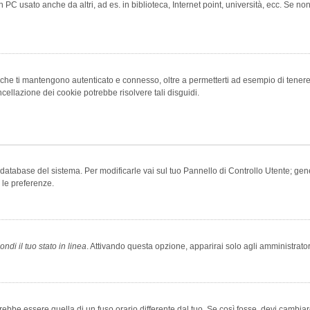
 PC usato anche da altri, ad es. in biblioteca, Internet point, università, ecc. Se no
che ti mantengono autenticato e connesso, oltre a permetterti ad esempio di tenere tr
cellazione dei cookie potrebbe risolvere tali disguidi.
el database del sistema. Per modificarle vai sul tuo Pannello di Controllo Utente; 
 le preferenze.
ndi il tuo stato in linea
. Attivando questa opzione, apparirai solo agli amministrator
be essere quella di un fuso orario differente dal tuo. Se così fosse, devi cambiare l