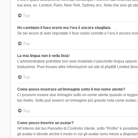
tua area, es. London, Paris, New York, Sydney, ecc. Nota che solo gli uten
Top
Ho cambiato il fuso orario ma l’ora è ancora sbagliata
Se sei sicuro di aver impostato il fuso orario corretto e l’ora è ancora sc
Top
La mia lingua non è nella lista!
L’amministratore potrebbe non aver installato il pacchetto lingua oppure n
traduzione. Puoi trovare altre informazioni sul sito di phpBB Limited (tro
Top
Come posso mostrare un’immagine sotto il mio nome utente?
Ci possono essere due immagini sotto un nome utente quando si leggono i 
tuo livello. Sotto può esserci un’immagine più grande nota come avatar, 
Top
Come posso inserire un avatar?
All’interno del tuo Pannello di Controllo Utente, sotto “Profilo” è possi
gli avatar e decide anche il modo in cui gli avatar sono messi a disposiz