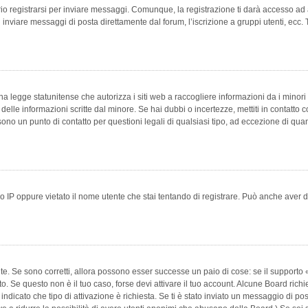
 registrarsi per inviare messaggi. Comunque, la registrazione ti darà accesso ad alt
 inviare messaggi di posta direttamente dal forum, l’iscrizione a gruppi utenti, ecc.
 legge statunitense che autorizza i siti web a raccogliere informazioni da i minori 
e delle informazioni scritte dal minore. Se hai dubbi o incertezze, mettiti in conta
 sono un punto di contatto per questioni legali di qualsiasi tipo, ad eccezione di q
 IP oppure vietato il nome utente che stai tentando di registrare. Può anche aver disab
e. Se sono corretti, allora possono esser successe un paio di cose: se il supporto «
vuto. Se questo non è il tuo caso, forse devi attivare il tuo account. Alcune Board ric
 indicato che tipo di attivazione è richiesta. Se ti è stato inviato un messaggio di po