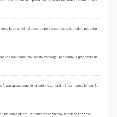
icuro che l’indirizzo di posta che hai usato sia corretto, allora prova a
i contatta un amministratore: potresti essere stato bannato o potrebbe
tenti che non hanno mai inviato messaggi, per ridurre la grandezza del
to la password
, segui le istruzioni e tornerai in linea in poco tempo. Se
are il tuo nome utente. Per rimanere connesso, seleziona l’opzione