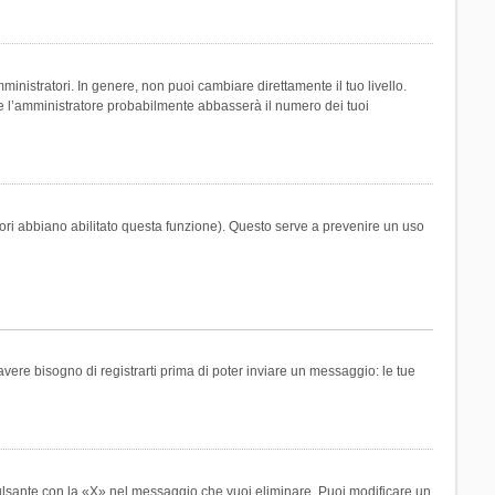
inistratori. In genere, non puoi cambiare direttamente il tuo livello.
 l’amministratore probabilmente abbasserà il numero dei tuoi
tori abbiano abilitato questa funzione). Questo serve a prevenire un uso
ere bisogno di registrarti prima di poter inviare un messaggio: le tue
ulsante con la «X» nel messaggio che vuoi eliminare. Puoi modificare un