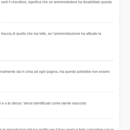
n vedi il checkbox, significa che un amministratore ha disabilitato questa
accia di quello che hai letto, se l’amministrazione ha attivato la
generalmente sta in cima ad ogni pagina, ma questo potrebbe non essere
i e a te stesso. Verrai identificato come utente nascosto.
e impostazioni del tuo profilo per il fuso orario e farlo coincidere con la