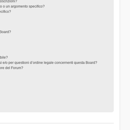
toscrizioni?
o o un argomento specifico?
cifico?
 Board?
ibile?
i e/o per questioni d’ordine legale concernenti questa Board?
ore del Forum?