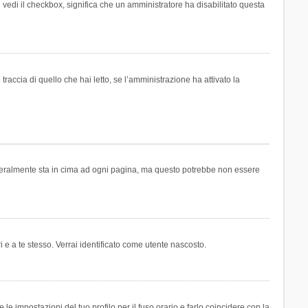
n vedi il checkbox, significa che un amministratore ha disabilitato questa
accia di quello che hai letto, se l’amministrazione ha attivato la
generalmente sta in cima ad ogni pagina, ma questo potrebbe non essere
i e a te stesso. Verrai identificato come utente nascosto.
e impostazioni del tuo profilo per il fuso orario e farlo coincidere con la