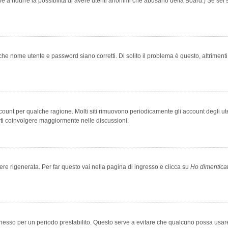
rve a ridurre la possibilità di avere utenti anonimi che abusano della Board.) Se sei s
che nome utente e password siano corretti. Di solito il problema è questo, altriment
account per qualche ragione. Molti siti rimuovono periodicamente gli account degli u
rti coinvolgere maggiormente nelle discussioni.
 rigenerata. Per far questo vai nella pagina di ingresso e clicca su
Ho dimentica
 connesso per un periodo prestabilito. Questo serve a evitare che qualcuno possa us