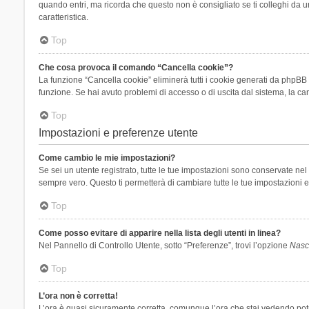
quando entri, ma ricorda che questo non è consigliato se ti colleghi da un
caratteristica.
Top
Che cosa provoca il comando “Cancella cookie”?
La funzione “Cancella cookie” eliminerà tutti i cookie generati da phpBB 
funzione. Se hai avuto problemi di accesso o di uscita dal sistema, la can
Top
Impostazioni e preferenze utente
Come cambio le mie impostazioni?
Se sei un utente registrato, tutte le tue impostazioni sono conservate n
sempre vero. Questo ti permetterà di cambiare tutte le tue impostazioni e
Top
Come posso evitare di apparire nella lista degli utenti in linea?
Nel Pannello di Controllo Utente, sotto “Preferenze”, trovi l’opzione
Nasco
Top
L’ora non è corretta!
L’ora è quasi sicuramente corretta, comunque l’ora che stai vedendo potreb