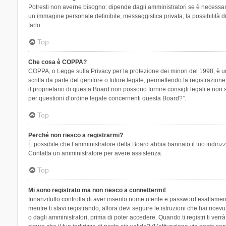
Potresti non averne bisogno: dipende dagli amministratori se è necessario
un’immagine personale definibile, messaggistica privata, la possibilità di
farlo.
Top
Che cosa è COPPA?
COPPA, o Legge sulla Privacy per la protezione dei minori del 1998, è una
scritta da parte del genitore o tutore legale, permettendo la registrazion
il proprietario di questa Board non possono fornire consigli legali e non
per questioni d’ordine legale concernenti questa Board?”.
Top
Perché non riesco a registrarmi?
È possibile che l’amministratore della Board abbia bannato il tuo indirizzo
Contatta un amministratore per avere assistenza.
Top
Mi sono registrato ma non riesco a connettermi!
Innanzitutto controlla di aver inserito nome utente e password esattament
mentre ti stavi registrando, allora devi seguire le istruzioni che hai rice
o dagli amministratori, prima di poter accedere. Quando ti registri ti verrà