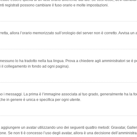
ti registrati possono cambiare il fuso orario e molte impostazioni.
orretta, allora l’orario memorizzato sull’orologio del server non è corretto. Avvisa u
essuno lo ha tradotto nella tua lingua. Prova a chiedere agli amministratori se è po
vi il collegamento in fondo ad ogni pagina).
messaggi. La prima è l’immagine associata al tuo grado, generalmente ha la forma di
che in genere è unica e specifica per ogni utente.
bile aggiungere un avatar utilizzando uno dei seguenti quattro metodi: Gravatar, Gal
ione. Se non ti è concesso l’uso degli avatar, allora è una decisione dell’amministra