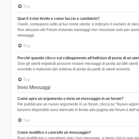
Top
Qual è il mio livello e come faccio a cambiarlo?
I livelli, compaiono sotto al tuo nome utente, e indicano il numero di mes
Non abusare del Forum inviando messaggi non necessari solo per aumenta
messaggi.
Top
Perché quando clicco sul collegamento all’indirizzo di posta di un ut
Solo gli utenti registrati possono inviare messaggi di posta ad altri ute
scorretto o malevolo del sistema di posta da parte di utenti anonimi.
Top
Invio Messaggi
Come apro un argomento o invio un messaggio in un forum?
Per pubblicare un nuovo argomento in un forum, clicca su “Nuovo argoment
funzioni disponibili sono elencate in fondo alla pagina del forum o dell’a
Top
Come modifico o cancello un messaggio?
Puoi modificare o cancellare solo i tuoi messaggi, a meno che tu non s