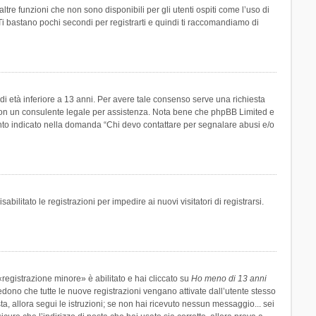
re funzioni che non sono disponibili per gli utenti ospiti come l’uso di
 Ti bastano pochi secondi per registrarti e quindi ti raccomandiamo di
di età inferiore a 13 anni. Per avere tale consenso serve una richiesta
tto con un consulente legale per assistenza. Nota bene che phpBB Limited e
uanto indicato nella domanda “Chi devo contattare per segnalare abusi e/o
ilitato le registrazioni per impedire ai nuovi visitatori di registrarsi.
registrazione minore» è abilitato e hai cliccato su
Ho meno di 13 anni
hiedono che tutte le nuove registrazioni vengano attivate dall’utente stesso
sta, allora segui le istruzioni; se non hai ricevuto nessun messaggio... sei