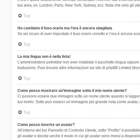
tua area, es. London, Paris, New York, Sydney, ecc. Nota che solo gli uten
Top
Ho cambiato il fuso orario ma l’ora è ancora sbagliata
Se sei sicuro di aver impostato il fuso orario corretto e l’ora è ancora sc
Top
La mia lingua non è nella lista!
L’amministratore potrebbe non aver installato il pacchetto lingua oppure n
traduzione. Puoi trovare altre informazioni sul sito di phpBB Limited (tro
Top
Come posso mostrare un’immagine sotto il mio nome utente?
Ci possono essere due immagini sotto un nome utente quando si leggono i 
tuo livello. Sotto può esserci un’immagine più grande nota come avatar, 
Top
Come posso inserire un avatar?
All’interno del tuo Pannello di Controllo Utente, sotto “Profilo” è possi
gli avatar e decide anche il modo in cui gli avatar sono messi a disposiz