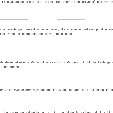
 PC usato anche da altri, ad es. in biblioteca, Internet point, università, ecc. Se no
che ti mantengono autenticato e connesso, oltre a permetterti ad esempio di tenere tr
cellazione dei cookie potrebbe risolvere tali disguidi.
el database del sistema. Per modificarle vai sul tuo Pannello di Controllo Utente; 
 le preferenze.
ndi il tuo stato in linea
. Attivando questa opzione, apparirai solo agli amministrator
be essere quella di un fuso orario differente dal tuo. Se così fosse, devi cambiare l