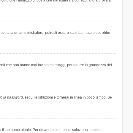
icuro che l’indirizzo di posta che hai usato sia corretto, allora prova a
i contatta un amministratore: potresti essere stato bannato o potrebbe
tenti che non hanno mai inviato messaggi, per ridurre la grandezza del
to la password
, segui le istruzioni e tornerai in linea in poco tempo. Se
are il tuo nome utente. Per rimanere connesso, seleziona l’opzione