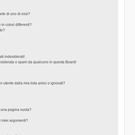
rte di uno di essi?
in colori differenti?
to?
ti indesiderati!
esiderata o spam da qualcuno in questa Board!
tente dalla mia lista amici o ignorati?
?
o una pagina vuota?
i miei argomenti?