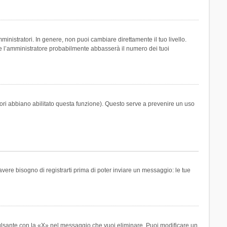
inistratori. In genere, non puoi cambiare direttamente il tuo livello.
 l’amministratore probabilmente abbasserà il numero dei tuoi
tori abbiano abilitato questa funzione). Questo serve a prevenire un uso
ere bisogno di registrarti prima di poter inviare un messaggio: le tue
ulsante con la «X» nel messaggio che vuoi eliminare. Puoi modificare un