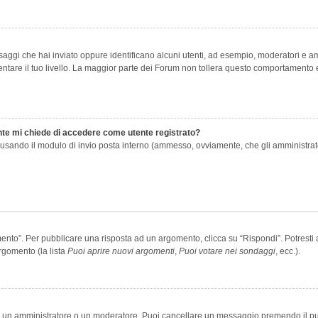
saggi che hai inviato oppure identificano alcuni utenti, ad esempio, moderatori e amm
re il tuo livello. La maggior parte dei Forum non tollera questo comportamento e
ente mi chiede di accedere come utente registrato?
nti usando il modulo di invio posta interno (ammesso, ovviamente, che gli amministra
o”. Per pubblicare una risposta ad un argomento, clicca su “Rispondi”. Potresti av
rgomento (la lista
Puoi aprire nuovi argomenti
,
Puoi votare nei sondaggi
, ecc.).
ia un amministratore o un moderatore. Puoi cancellare un messaggio premendo il p