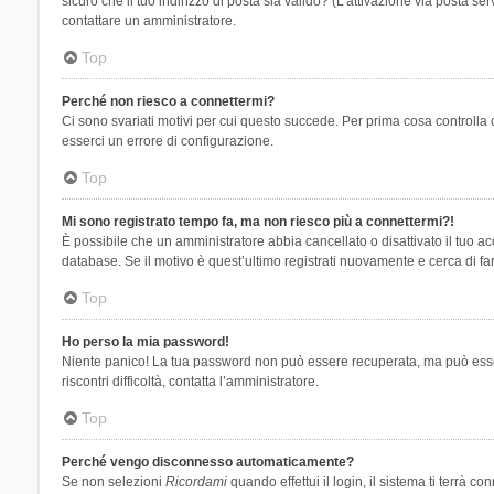
sicuro che il tuo indirizzo di posta sia valido? (L’attivazione via posta se
contattare un amministratore.
Top
Perché non riesco a connettermi?
Ci sono svariati motivi per cui questo succede. Per prima cosa controlla 
esserci un errore di configurazione.
Top
Mi sono registrato tempo fa, ma non riesco più a connettermi?!
È possibile che un amministratore abbia cancellato o disattivato il tuo 
database. Se il motivo è quest’ultimo registrati nuovamente e cerca di fa
Top
Ho perso la mia password!
Niente panico! La tua password non può essere recuperata, ma può essere
riscontri difficoltà, contatta l’amministratore.
Top
Perché vengo disconnesso automaticamente?
Se non selezioni
Ricordami
quando effettui il login, il sistema ti terrà