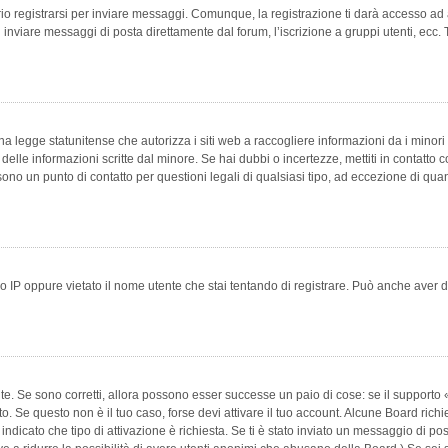
 registrarsi per inviare messaggi. Comunque, la registrazione ti darà accesso ad alt
 inviare messaggi di posta direttamente dal forum, l’iscrizione a gruppi utenti, ecc.
 legge statunitense che autorizza i siti web a raccogliere informazioni da i minori 
e delle informazioni scritte dal minore. Se hai dubbi o incertezze, mettiti in conta
 sono un punto di contatto per questioni legali di qualsiasi tipo, ad eccezione di q
 IP oppure vietato il nome utente che stai tentando di registrare. Può anche aver disab
e. Se sono corretti, allora possono esser successe un paio di cose: se il supporto «
vuto. Se questo non è il tuo caso, forse devi attivare il tuo account. Alcune Board ric
 indicato che tipo di attivazione è richiesta. Se ti è stato inviato un messaggio di po