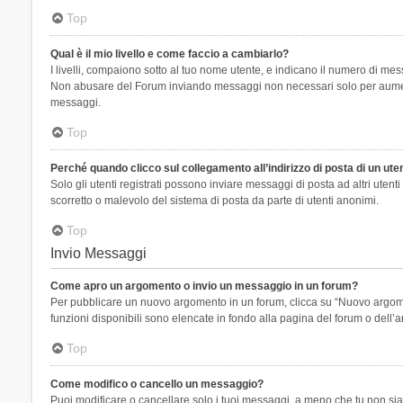
Top
Qual è il mio livello e come faccio a cambiarlo?
I livelli, compaiono sotto al tuo nome utente, e indicano il numero di mes
Non abusare del Forum inviando messaggi non necessari solo per aumenta
messaggi.
Top
Perché quando clicco sul collegamento all’indirizzo di posta di un ut
Solo gli utenti registrati possono inviare messaggi di posta ad altri ute
scorretto o malevolo del sistema di posta da parte di utenti anonimi.
Top
Invio Messaggi
Come apro un argomento o invio un messaggio in un forum?
Per pubblicare un nuovo argomento in un forum, clicca su “Nuovo argoment
funzioni disponibili sono elencate in fondo alla pagina del forum o dell’a
Top
Come modifico o cancello un messaggio?
Puoi modificare o cancellare solo i tuoi messaggi, a meno che tu non s