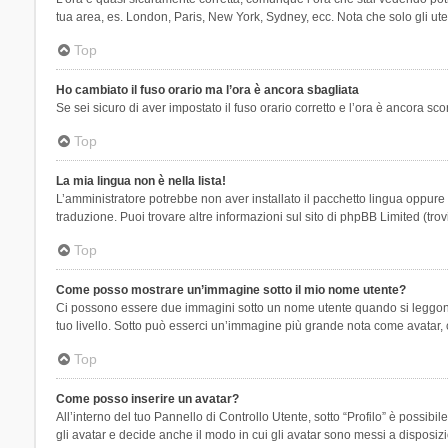
tua area, es. London, Paris, New York, Sydney, ecc. Nota che solo gli uten
Top
Ho cambiato il fuso orario ma l’ora è ancora sbagliata
Se sei sicuro di aver impostato il fuso orario corretto e l’ora è ancora sc
Top
La mia lingua non è nella lista!
L’amministratore potrebbe non aver installato il pacchetto lingua oppure n
traduzione. Puoi trovare altre informazioni sul sito di phpBB Limited (tro
Top
Come posso mostrare un’immagine sotto il mio nome utente?
Ci possono essere due immagini sotto un nome utente quando si leggono i 
tuo livello. Sotto può esserci un’immagine più grande nota come avatar, 
Top
Come posso inserire un avatar?
All’interno del tuo Pannello di Controllo Utente, sotto “Profilo” è possi
gli avatar e decide anche il modo in cui gli avatar sono messi a disposiz