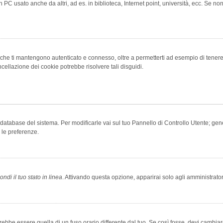
 PC usato anche da altri, ad es. in biblioteca, Internet point, università, ecc. Se no
che ti mantengono autenticato e connesso, oltre a permetterti ad esempio di tenere tr
cellazione dei cookie potrebbe risolvere tali disguidi.
el database del sistema. Per modificarle vai sul tuo Pannello di Controllo Utente; 
 le preferenze.
ndi il tuo stato in linea
. Attivando questa opzione, apparirai solo agli amministrator
be essere quella di un fuso orario differente dal tuo. Se così fosse, devi cambiare l