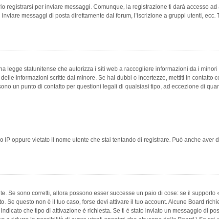
 registrarsi per inviare messaggi. Comunque, la registrazione ti darà accesso ad alt
 inviare messaggi di posta direttamente dal forum, l’iscrizione a gruppi utenti, ecc.
 legge statunitense che autorizza i siti web a raccogliere informazioni da i minori 
e delle informazioni scritte dal minore. Se hai dubbi o incertezze, mettiti in conta
 sono un punto di contatto per questioni legali di qualsiasi tipo, ad eccezione di q
 IP oppure vietato il nome utente che stai tentando di registrare. Può anche aver disab
e. Se sono corretti, allora possono esser successe un paio di cose: se il supporto «
vuto. Se questo non è il tuo caso, forse devi attivare il tuo account. Alcune Board ric
 indicato che tipo di attivazione è richiesta. Se ti è stato inviato un messaggio di po