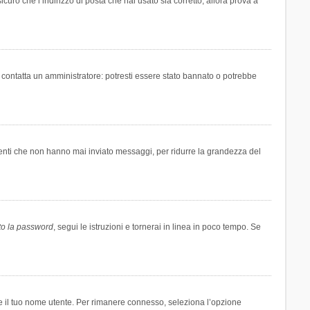
icuro che l’indirizzo di posta che hai usato sia corretto, allora prova a
i contatta un amministratore: potresti essere stato bannato o potrebbe
tenti che non hanno mai inviato messaggi, per ridurre la grandezza del
to la password
, segui le istruzioni e tornerai in linea in poco tempo. Se
are il tuo nome utente. Per rimanere connesso, seleziona l’opzione