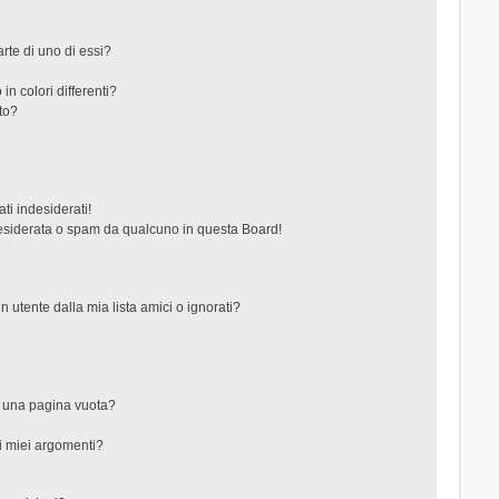
rte di uno di essi?
in colori differenti?
to?
ti indesiderati!
esiderata o spam da qualcuno in questa Board!
tente dalla mia lista amici o ignorati?
?
o una pagina vuota?
i miei argomenti?