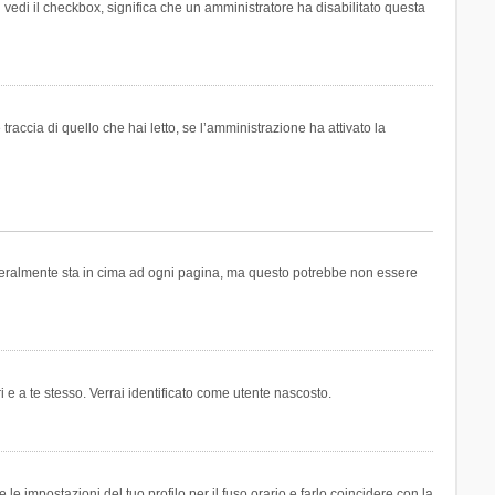
n vedi il checkbox, significa che un amministratore ha disabilitato questa
accia di quello che hai letto, se l’amministrazione ha attivato la
generalmente sta in cima ad ogni pagina, ma questo potrebbe non essere
i e a te stesso. Verrai identificato come utente nascosto.
e impostazioni del tuo profilo per il fuso orario e farlo coincidere con la