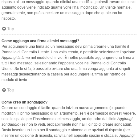
risposto al tuo messaggio, quando effettui una modifica, potresti trovare del testo
aggiunto dove viene indicato quante volte l’hai modificato. Un utente normale,
generalmente, non può cancellare un messaggio dopo che qualcuno ha
risposto.
Top
Come aggiungo una firma ai miei messaggi?
Per aggiungere una firma ad un messaggio devi prima crearne una tramite il
Pannello di Controllo Utente. Una volta creata, è possibile selezionare l’opzione
Aggiungi la firma
nel modulo di invio. È inoltre possibile aggiungere una firma a
tutti i tuoi messaggi selezionando l’apposita voce nel Pannello di Controllo
Utente. Se lo si fa, è possibile evitare che una firma venga aggiunta ai singoli
messaggi deselezionando la casella per aggiungere la firma all’interno del
modulo di invio.
Top
Come creo un sondaggio?
Creare un sondaggio è facile: quando inizi un nuovo argomento (o quando
modifichi il primo messaggio di un argomento, se ti è permesso) dovresti vedere,
sotto lo spazio per l’inserimento del messaggio, un riquadro dal titolo
Aggiungi
sondaggio
(se non lo vedi, probabilmente non hai il diritto di creare sondaggi).
Basta inserire un titolo per il sondaggio e almeno due opzioni di risposta (per
inserire un’opzione di risposta, scrivila nell’apposito spazio e clicca su
Aggiungi