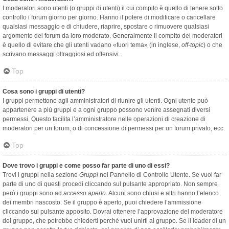
I moderatori sono utenti (o gruppi di utenti) il cui compito è quello di tenere sotto
controllo i forum giorno per giorno. Hanno il potere di modificare o cancellare
qualsiasi messaggio e di chiudere, riaprire, spostare o rimuovere qualsiasi
argomento del forum da loro moderato. Generalmente il compito dei moderatori
è quello di evitare che gli utenti vadano «fuori tema» (in inglese,
off-topic
) o che
scrivano messaggi oltraggiosi ed offensivi.
Top
Cosa sono i gruppi di utenti?
I gruppi permettono agli amministratori di riunire gli utenti. Ogni utente può
appartenere a più gruppi e a ogni gruppo possono venire assegnati diversi
permessi. Questo facilita l’amministratore nelle operazioni di creazione di
moderatori per un forum, o di concessione di permessi per un forum privato, ecc.
Top
Dove trovo i gruppi e come posso far parte di uno di essi?
Trovi i gruppi nella sezione
Gruppi
nel Pannello di Controllo Utente. Se vuoi far
parte di uno di questi procedi cliccando sul pulsante appropriato. Non sempre
però i gruppi sono ad
accesso aperto
. Alcuni sono chiusi e altri hanno l’elenco
dei membri nascosto. Se il gruppo è aperto, puoi chiedere l’ammissione
cliccando sul pulsante apposito. Dovrai ottenere l’approvazione del moderatore
del gruppo, che potrebbe chiederti perché vuoi unirti al gruppo. Se il leader di un