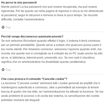
Ho perso la mia password!
Niente panico! La tua password non può essere recuperata, ma può essere
rigenerata. Per far questo vai nella pagina di ingresso e clicca su
Ho dimenticato
la password
, segui le istruzioni e tornerai in linea in poco tempo. Se riscontri
difficoltà, contatta l’amministratore.
Top
Perché vengo disconnesso automaticamente?
Se non selezioni
Ricordami
quando effettui il login, il sistema ti terrà connesso
per un periodo prestabilito. Questo serve a evitare che qualcuno possa usare il
tuo nome utente. Per rimanere connesso, seleziona l’opzione quando entri, ma
ricorda che questo non è consigliato se ti colleghi da un PC usato anche da altri,
ad es. in biblioteca, Internet point, università, ecc. Se non vedi il checkbox,
significa che un amministratore ha disabilitato questa caratteristica.
Top
Che cosa provoca il comando “Cancella cookie”?
La funzione “Cancella cookie” eliminerà tutti i cookie generati da phpBB che ti
mantengono autenticato e connesso, oltre a permetterti ad esempio di tenere
traccia di quello che hai letto, se l’amministrazione ha attivato la funzione. Se hai
avuto problemi di accesso o di uscita dal sistema, la cancellazione dei cookie
potrebbe risolvere tali disguidi.