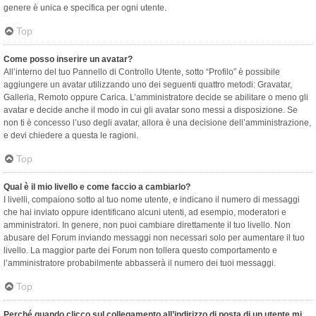
genere è unica e specifica per ogni utente.
Top
Come posso inserire un avatar?
All’interno del tuo Pannello di Controllo Utente, sotto “Profilo” è possibile
aggiungere un avatar utilizzando uno dei seguenti quattro metodi: Gravatar,
Galleria, Remoto oppure Carica. L’amministratore decide se abilitare o meno gli
avatar e decide anche il modo in cui gli avatar sono messi a disposizione. Se
non ti è concesso l’uso degli avatar, allora è una decisione dell’amministrazione,
e devi chiedere a questa le ragioni.
Top
Qual è il mio livello e come faccio a cambiarlo?
I livelli, compaiono sotto al tuo nome utente, e indicano il numero di messaggi
che hai inviato oppure identificano alcuni utenti, ad esempio, moderatori e
amministratori. In genere, non puoi cambiare direttamente il tuo livello. Non
abusare del Forum inviando messaggi non necessari solo per aumentare il tuo
livello. La maggior parte dei Forum non tollera questo comportamento e
l’amministratore probabilmente abbasserà il numero dei tuoi messaggi.
Top
Perché quando clicco sul collegamento all’indirizzo di posta di un utente mi