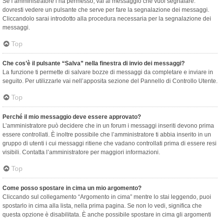
Se l’amministratore l’ha permesso, vai al messaggio che vuoi segnalare:
dovresti vedere un pulsante che serve per fare la segnalazione dei messaggi.
Cliccandolo sarai introdotto alla procedura necessaria per la segnalazione dei
messaggi.
Top
Che cos’è il pulsante “Salva” nella finestra di invio dei messaggi?
La funzione ti permette di salvare bozze di messaggi da completare e inviare in
seguito. Per utilizzarle vai nell’apposita sezione del Pannello di Controllo Utente.
Top
Perché il mio messaggio deve essere approvato?
L’amministratore può decidere che in un forum i messaggi inseriti devono prima
essere controllati. È inoltre possibile che l’amministratore ti abbia inserito in un
gruppo di utenti i cui messaggi ritiene che vadano controllati prima di essere resi
visibili. Contatta l’amministratore per maggiori informazioni.
Top
Come posso spostare in cima un mio argomento?
Cliccando sul collegamento “Argomento in cima” mentre lo stai leggendo, puoi
spostarlo in cima alla lista, nella prima pagina. Se non lo vedi, significa che
questa opzione è disabilitata. È anche possibile spostare in cima gli argomenti