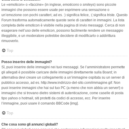
Le «emoticon» o «faccine» (in inglese,
emoticons
o
smileys
) sono piccole
immagini che possono essere usate per esprimere una sensazione o
un’emozione con pochi caratteri; ad es. :) significa felice, :( significa triste. Questo
Forum trasforma automaticamente queste serie di caratteri in immagini. La lista
completa delle emoticon è visibile nella pagina di invio messaggi. Cerca di non
esagerare nell’uso delle emoticon, possono facilmente rendere un messaggio
illeggibile, e un moderatore potrebbe decidere di modificarlo o addirittura
rimuoverlo.
Top
Posso inserire delle immagini?
Sì, puoi inserire delle immagini nei tuoi messaggi. Se l’amministratore permette
gli allegati è possibile caricare delle immagini direttamente sulla Board; in
alternativa devi creare un collegamento a un’immagine ospitata su un server di
pubblico accesso, ad es. http://www.indirizzo-del-sito.com/immagine.gif. Non
puoi inserire immagini che hai sul tuo PC (a meno che non abbia un server!) o
immagini che si trovano dietro sistemi di autenticazione, come caselle di posta
tipo yahoo o hotmail, siti protetti da codici di accesso, ecc. Per inserire
l’immagine, puoi usare il comando BBCode [img].
Top
Che cosa sono gli annunci globali?