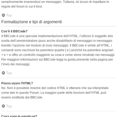
semplicemente inserendovi un messaggio. Tuttavia, sii sicuro di rispettare le
regole del forum in cui ti trovi.
Top
Formattazione e tipi di argomenti
Cos’è il BBCode?
Il BBCode è una speciale implementazione dell’HTML; l’utilizzo è soggetto alla
scelta dell’amministratore (puoi anche disabilitarlo di messaggio in messaggio
tramite l’opzione nel modulo di invio messaggi). Il BBCode è simile all’HTML, i
comandi sono racchiusi tra parentesi quadre [ e ] anziché tra parentesi angolari
< e > e offre un controllo maggiore su cosa e come viene mostrato nei messaggi.
Per maggiori informazioni sul BBCode leggi la guida presente nella pagina per
l’invio dei messaggi.
Top
Posso usare l’HTML?
No. Non è possibile inserire del codice HTML e ottenere che sia interpretato
come tale in questo Forum. La maggior parte delle funzioni dell’HTML può
essere sostituita dal BBCode.
Top
Cosa sono le emoticon?