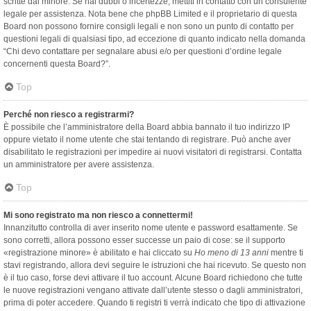
scritte dal minore. Se hai dubbi o incertezze, mettiti in contatto con un consulente
legale per assistenza. Nota bene che phpBB Limited e il proprietario di questa
Board non possono fornire consigli legali e non sono un punto di contatto per
questioni legali di qualsiasi tipo, ad eccezione di quanto indicato nella domanda
“Chi devo contattare per segnalare abusi e/o per questioni d’ordine legale
concernenti questa Board?”.
Top
Perché non riesco a registrarmi?
È possibile che l’amministratore della Board abbia bannato il tuo indirizzo IP
oppure vietato il nome utente che stai tentando di registrare. Può anche aver
disabilitato le registrazioni per impedire ai nuovi visitatori di registrarsi. Contatta
un amministratore per avere assistenza.
Top
Mi sono registrato ma non riesco a connettermi!
Innanzitutto controlla di aver inserito nome utente e password esattamente. Se
sono corretti, allora possono esser successe un paio di cose: se il supporto
«registrazione minore» è abilitato e hai cliccato su
Ho meno di 13 anni
mentre ti
stavi registrando, allora devi seguire le istruzioni che hai ricevuto. Se questo non
è il tuo caso, forse devi attivare il tuo account. Alcune Board richiedono che tutte
le nuove registrazioni vengano attivate dall’utente stesso o dagli amministratori,
prima di poter accedere. Quando ti registri ti verrà indicato che tipo di attivazione