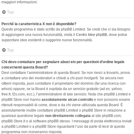
maggiori informazioni.
Top
Perché la caratteristica X non è disponibile?
Questo programma è stato scritto da phpBB Limited. Se credi che ci sia bisogno
di aggiungere una nuova funzionalità, visita il
Centro Idee phpBB
, dove potrai
supportare idee esistenti o suggerire nuove funzionalità.
Top
Chi devo contattare per segnalare abusi e/o per questioni d’ordine legale
concernenti questa Board?
Devi contattare l’amministratore di questa Board. Se non riesci a trovarlo, prova
a contattare uno dei moderatori e chiedi a chi puoi rivolgerti. Se ancora non
ottieni risposta, puoi contattare il proprietario del dominio (fai una ricerca con
whois
) oppure, se la Board è ospitata da un servizio gratuito (ad es. yahoo,
free.fr, f2s.com, ecc.), l’amministratore di tale servizio. Nota che phpBB Limited e
phpBB Store non hanno
assolutamente alcun controllo
e non possono essere
ritenuti responsabili di come, dove e da chi viene utilizzata questa Board. È
assolutamente inutile contattare phpBB Limited o phpBB Store in relazione a
qualsiasi questione legale
non direttamente collegata
al sito phpBB.com,
phpBB-Store.it o al software phpBB stesso. I messaggi di posta elettronica inviati
a phpBB Limited o a phpBB Store riguardanti l’uso da parte di terzi di questo
programma non riceveranno risposta.