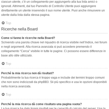
ciascun utente, c’è un collegamento per aggiungerlo alla tua lista amici o
ignorati. Altrimenti, dal tuo Pannello di Controllo Utente puoi aggiungere
direttamente un utente inserendo il suo nome utente. Puoi anche rimuovere un
utente dalla lista dalla stessa pagina.
Top
Ricerche nella Board
Come si fanno le ricerche nella Board?
Scrivendo una parola chiave nel riquadro di ricerca visibile nell’Indice, nei forum
e negli argomenti. Alla ricerca avanzata si può accedere premendo il
collegamento “Cerca” visibile in tutte le pagine. Ci possono essere differenze in
base allo stile utilizzato.
Top
Perché la mia ricerca non dà risultati?
Probabilmente la tua ricerca è troppo vaga e include dei termini troppo comuni
che non sono indicizzati da phpBB3. Sii più specifico e usa le opzioni disponibili
nella ricerca avanzata.
Top
Perché la mia ricerca dà come risultato una pagina vuota?
La tua ricerca ha dato troppi risultati per le capacità di calcolo del server. Usa la