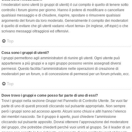
I moderatori sono utenti (o gruppi di utenti) il cui compito è quello di tenere sotto
controllo i forum giorno per giorno. Hanno il potere di modificare o cancellare
qualsiasi messaggio e di chiudere, riaprire, spostare o rimuovere qualsiasi
argomento del forum da loro moderato. Generalmente il compito dei moderatori
è quello di evitare che gli utenti vadano «fuori tema» (in inglese,
off-topic
) o che
scrivano messaggi oltraggiosi ed offensivi.
Top
Cosa sono i gruppi di utenti?
I gruppi permettono agli amministratori di riunire gli utenti. Ogni utente può
appartenere a più gruppi e a ogni gruppo possono venire assegnati diversi
permessi. Questo facilita l’amministratore nelle operazioni di creazione di
moderatori per un forum, o di concessione di permessi per un forum privato, ecc.
Top
Dove trovo i gruppi e come posso far parte di uno di essi?
Trovi i gruppi nella sezione
Gruppi
nel Pannello di Controllo Utente. Se vuoi far
parte di uno di questi procedi cliccando sul pulsante appropriato. Non sempre
però i gruppi sono ad
accesso aperto
. Alcuni sono chiusi e altri hanno l’elenco
dei membri nascosto. Se il gruppo è aperto, puoi chiedere l’ammissione
cliccando sul pulsante apposito. Dovrai ottenere l’approvazione del moderatore
del gruppo, che potrebbe chiederti perché vuoi unirti al gruppo. Se il leader di un