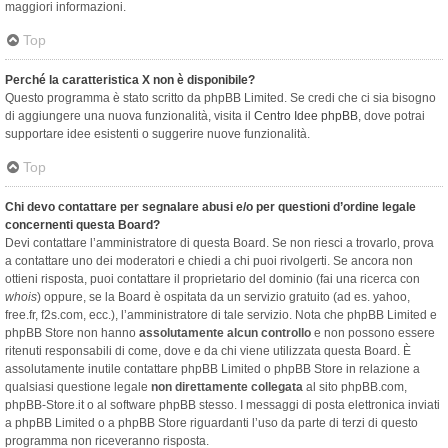
maggiori informazioni.
Top
Perché la caratteristica X non è disponibile?
Questo programma è stato scritto da phpBB Limited. Se credi che ci sia bisogno
di aggiungere una nuova funzionalità, visita il
Centro Idee phpBB
, dove potrai
supportare idee esistenti o suggerire nuove funzionalità.
Top
Chi devo contattare per segnalare abusi e/o per questioni d’ordine legale
concernenti questa Board?
Devi contattare l’amministratore di questa Board. Se non riesci a trovarlo, prova
a contattare uno dei moderatori e chiedi a chi puoi rivolgerti. Se ancora non
ottieni risposta, puoi contattare il proprietario del dominio (fai una ricerca con
whois
) oppure, se la Board è ospitata da un servizio gratuito (ad es. yahoo,
free.fr, f2s.com, ecc.), l’amministratore di tale servizio. Nota che phpBB Limited e
phpBB Store non hanno
assolutamente alcun controllo
e non possono essere
ritenuti responsabili di come, dove e da chi viene utilizzata questa Board. È
assolutamente inutile contattare phpBB Limited o phpBB Store in relazione a
qualsiasi questione legale
non direttamente collegata
al sito phpBB.com,
phpBB-Store.it o al software phpBB stesso. I messaggi di posta elettronica inviati
a phpBB Limited o a phpBB Store riguardanti l’uso da parte di terzi di questo
programma non riceveranno risposta.