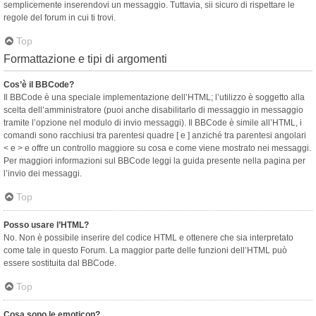
semplicemente inserendovi un messaggio. Tuttavia, sii sicuro di rispettare le
regole del forum in cui ti trovi.
Top
Formattazione e tipi di argomenti
Cos’è il BBCode?
Il BBCode è una speciale implementazione dell’HTML; l’utilizzo è soggetto alla
scelta dell’amministratore (puoi anche disabilitarlo di messaggio in messaggio
tramite l’opzione nel modulo di invio messaggi). Il BBCode è simile all’HTML, i
comandi sono racchiusi tra parentesi quadre [ e ] anziché tra parentesi angolari
< e > e offre un controllo maggiore su cosa e come viene mostrato nei messaggi.
Per maggiori informazioni sul BBCode leggi la guida presente nella pagina per
l’invio dei messaggi.
Top
Posso usare l’HTML?
No. Non è possibile inserire del codice HTML e ottenere che sia interpretato
come tale in questo Forum. La maggior parte delle funzioni dell’HTML può
essere sostituita dal BBCode.
Top
Cosa sono le emoticon?