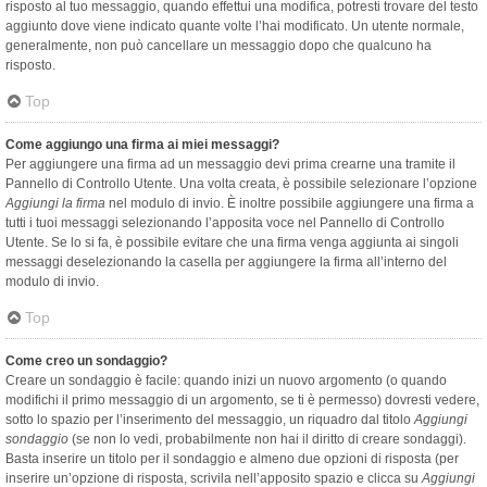
risposto al tuo messaggio, quando effettui una modifica, potresti trovare del testo
aggiunto dove viene indicato quante volte l’hai modificato. Un utente normale,
generalmente, non può cancellare un messaggio dopo che qualcuno ha
risposto.
Top
Come aggiungo una firma ai miei messaggi?
Per aggiungere una firma ad un messaggio devi prima crearne una tramite il
Pannello di Controllo Utente. Una volta creata, è possibile selezionare l’opzione
Aggiungi la firma
nel modulo di invio. È inoltre possibile aggiungere una firma a
tutti i tuoi messaggi selezionando l’apposita voce nel Pannello di Controllo
Utente. Se lo si fa, è possibile evitare che una firma venga aggiunta ai singoli
messaggi deselezionando la casella per aggiungere la firma all’interno del
modulo di invio.
Top
Come creo un sondaggio?
Creare un sondaggio è facile: quando inizi un nuovo argomento (o quando
modifichi il primo messaggio di un argomento, se ti è permesso) dovresti vedere,
sotto lo spazio per l’inserimento del messaggio, un riquadro dal titolo
Aggiungi
sondaggio
(se non lo vedi, probabilmente non hai il diritto di creare sondaggi).
Basta inserire un titolo per il sondaggio e almeno due opzioni di risposta (per
inserire un’opzione di risposta, scrivila nell’apposito spazio e clicca su
Aggiungi