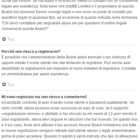
scritte dal minore. Se hai dubbi o incertezze, mettiti in contatto con un consulente
legale per assistenza. Nota bene che phpBB Limited e il proprietario di questa
Board non possono fornire consigli legali e non sono un punto di contatto per
questioni legali di qualsiasi tipo, ad eccezione di quanto indicato nella domanda
“Chi devo contattare per segnalare abusi e/o per questioni d’ordine legale
concernenti questa Board?”.
Top
Perché non riesco a registrarmi?
È possibile che l’amministratore della Board abbia bannato il tuo indirizzo IP
oppure vietato il nome utente che stai tentando di registrare. Può anche aver
disabilitato le registrazioni per impedire ai nuovi visitatori di registrarsi. Contatta
un amministratore per avere assistenza.
Top
Mi sono registrato ma non riesco a connettermi!
Innanzitutto controlla di aver inserito nome utente e password esattamente. Se
sono corretti, allora possono esser successe un paio di cose: se il supporto
«registrazione minore» è abilitato e hai cliccato su
Ho meno di 13 anni
mentre ti
stavi registrando, allora devi seguire le istruzioni che hai ricevuto. Se questo non
è il tuo caso, forse devi attivare il tuo account. Alcune Board richiedono che tutte
le nuove registrazioni vengano attivate dall’utente stesso o dagli amministratori,
prima di poter accedere. Quando ti registri ti verrà indicato che tipo di attivazione