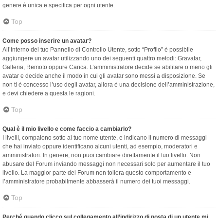
genere è unica e specifica per ogni utente.
Top
Come posso inserire un avatar?
All’interno del tuo Pannello di Controllo Utente, sotto “Profilo” è possibile
aggiungere un avatar utilizzando uno dei seguenti quattro metodi: Gravatar,
Galleria, Remoto oppure Carica. L’amministratore decide se abilitare o meno gli
avatar e decide anche il modo in cui gli avatar sono messi a disposizione. Se
non ti è concesso l’uso degli avatar, allora è una decisione dell’amministrazione,
e devi chiedere a questa le ragioni.
Top
Qual è il mio livello e come faccio a cambiarlo?
I livelli, compaiono sotto al tuo nome utente, e indicano il numero di messaggi
che hai inviato oppure identificano alcuni utenti, ad esempio, moderatori e
amministratori. In genere, non puoi cambiare direttamente il tuo livello. Non
abusare del Forum inviando messaggi non necessari solo per aumentare il tuo
livello. La maggior parte dei Forum non tollera questo comportamento e
l’amministratore probabilmente abbasserà il numero dei tuoi messaggi.
Top
Perché quando clicco sul collegamento all’indirizzo di posta di un utente mi