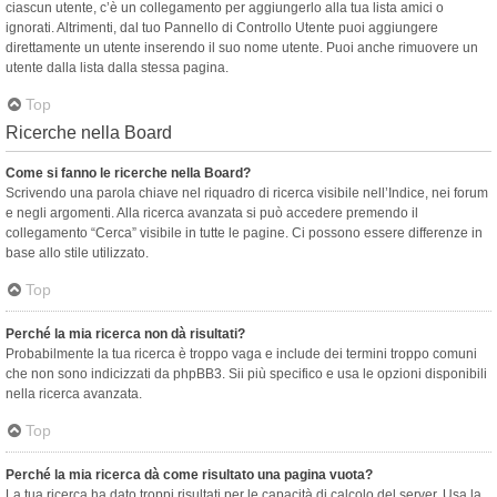
ciascun utente, c’è un collegamento per aggiungerlo alla tua lista amici o
ignorati. Altrimenti, dal tuo Pannello di Controllo Utente puoi aggiungere
direttamente un utente inserendo il suo nome utente. Puoi anche rimuovere un
utente dalla lista dalla stessa pagina.
Top
Ricerche nella Board
Come si fanno le ricerche nella Board?
Scrivendo una parola chiave nel riquadro di ricerca visibile nell’Indice, nei forum
e negli argomenti. Alla ricerca avanzata si può accedere premendo il
collegamento “Cerca” visibile in tutte le pagine. Ci possono essere differenze in
base allo stile utilizzato.
Top
Perché la mia ricerca non dà risultati?
Probabilmente la tua ricerca è troppo vaga e include dei termini troppo comuni
che non sono indicizzati da phpBB3. Sii più specifico e usa le opzioni disponibili
nella ricerca avanzata.
Top
Perché la mia ricerca dà come risultato una pagina vuota?
La tua ricerca ha dato troppi risultati per le capacità di calcolo del server. Usa la