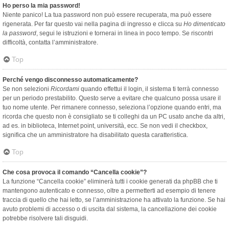
Ho perso la mia password!
Niente panico! La tua password non può essere recuperata, ma può essere
rigenerata. Per far questo vai nella pagina di ingresso e clicca su
Ho dimenticato
la password
, segui le istruzioni e tornerai in linea in poco tempo. Se riscontri
difficoltà, contatta l’amministratore.
Top
Perché vengo disconnesso automaticamente?
Se non selezioni
Ricordami
quando effettui il login, il sistema ti terrà connesso
per un periodo prestabilito. Questo serve a evitare che qualcuno possa usare il
tuo nome utente. Per rimanere connesso, seleziona l’opzione quando entri, ma
ricorda che questo non è consigliato se ti colleghi da un PC usato anche da altri,
ad es. in biblioteca, Internet point, università, ecc. Se non vedi il checkbox,
significa che un amministratore ha disabilitato questa caratteristica.
Top
Che cosa provoca il comando “Cancella cookie”?
La funzione “Cancella cookie” eliminerà tutti i cookie generati da phpBB che ti
mantengono autenticato e connesso, oltre a permetterti ad esempio di tenere
traccia di quello che hai letto, se l’amministrazione ha attivato la funzione. Se hai
avuto problemi di accesso o di uscita dal sistema, la cancellazione dei cookie
potrebbe risolvere tali disguidi.