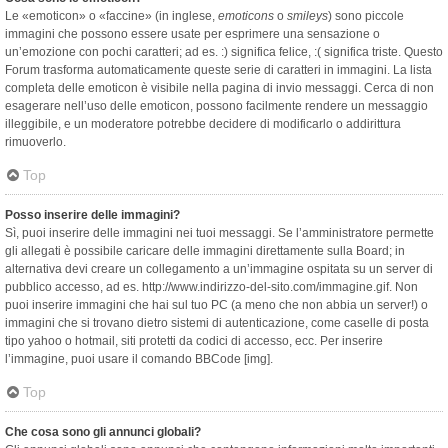
Le «emoticon» o «faccine» (in inglese,
emoticons
o
smileys
) sono piccole
immagini che possono essere usate per esprimere una sensazione o
un’emozione con pochi caratteri; ad es. :) significa felice, :( significa triste. Questo
Forum trasforma automaticamente queste serie di caratteri in immagini. La lista
completa delle emoticon è visibile nella pagina di invio messaggi. Cerca di non
esagerare nell’uso delle emoticon, possono facilmente rendere un messaggio
illeggibile, e un moderatore potrebbe decidere di modificarlo o addirittura
rimuoverlo.
Top
Posso inserire delle immagini?
Sì, puoi inserire delle immagini nei tuoi messaggi. Se l’amministratore permette
gli allegati è possibile caricare delle immagini direttamente sulla Board; in
alternativa devi creare un collegamento a un’immagine ospitata su un server di
pubblico accesso, ad es. http://www.indirizzo-del-sito.com/immagine.gif. Non
puoi inserire immagini che hai sul tuo PC (a meno che non abbia un server!) o
immagini che si trovano dietro sistemi di autenticazione, come caselle di posta
tipo yahoo o hotmail, siti protetti da codici di accesso, ecc. Per inserire
l’immagine, puoi usare il comando BBCode [img].
Top
Che cosa sono gli annunci globali?