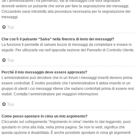
Se l’amministratore l’ha permesso, vai al messaggio che vuoi segnalare:
dovresti vedere un pulsante che serve per fare la segnalazione dei messaggi.
Cliccandolo sarai introdotto alla procedura necessaria per la segnalazione dei
messaggi.
Top
Che cos’è il pulsante “Salva” nella finestra di invio dei messaggi?
La funzione ti permette di salvare bozze di messaggi da completare e inviare in
seguito. Per utilizzarle vai nell’apposita sezione del Pannello di Controllo Utente.
Top
Perché il mio messaggio deve essere approvato?
L’amministratore può decidere che in un forum i messaggi inseriti devono prima
essere controllati. È inoltre possibile che l’amministratore ti abbia inserito in un
gruppo di utenti i cui messaggi ritiene che vadano controllati prima di essere resi
visibili. Contatta l’amministratore per maggiori informazioni.
Top
Come posso spostare in cima un mio argomento?
Cliccando sul collegamento “Argomento in cima” mentre lo stai leggendo, puoi
spostarlo in cima alla lista, nella prima pagina. Se non lo vedi, significa che
questa opzione è disabilitata. È anche possibile spostare in cima gli argomenti