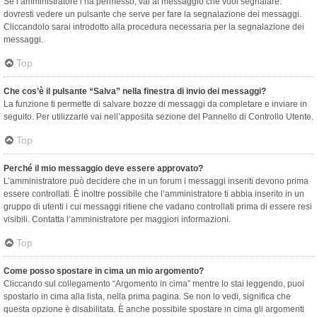
Se l’amministratore l’ha permesso, vai al messaggio che vuoi segnalare:
dovresti vedere un pulsante che serve per fare la segnalazione dei messaggi.
Cliccandolo sarai introdotto alla procedura necessaria per la segnalazione dei
messaggi.
Top
Che cos’è il pulsante “Salva” nella finestra di invio dei messaggi?
La funzione ti permette di salvare bozze di messaggi da completare e inviare in
seguito. Per utilizzarle vai nell’apposita sezione del Pannello di Controllo Utente.
Top
Perché il mio messaggio deve essere approvato?
L’amministratore può decidere che in un forum i messaggi inseriti devono prima
essere controllati. È inoltre possibile che l’amministratore ti abbia inserito in un
gruppo di utenti i cui messaggi ritiene che vadano controllati prima di essere resi
visibili. Contatta l’amministratore per maggiori informazioni.
Top
Come posso spostare in cima un mio argomento?
Cliccando sul collegamento “Argomento in cima” mentre lo stai leggendo, puoi
spostarlo in cima alla lista, nella prima pagina. Se non lo vedi, significa che
questa opzione è disabilitata. È anche possibile spostare in cima gli argomenti