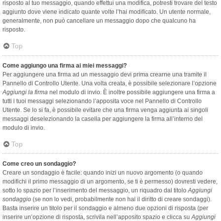
risposto al tuo messaggio, quando effettui una modifica, potresti trovare del testo
aggiunto dove viene indicato quante volte l’hai modificato. Un utente normale,
generalmente, non può cancellare un messaggio dopo che qualcuno ha
risposto.
Top
Come aggiungo una firma ai miei messaggi?
Per aggiungere una firma ad un messaggio devi prima crearne una tramite il
Pannello di Controllo Utente. Una volta creata, è possibile selezionare l’opzione
Aggiungi la firma
nel modulo di invio. È inoltre possibile aggiungere una firma a
tutti i tuoi messaggi selezionando l’apposita voce nel Pannello di Controllo
Utente. Se lo si fa, è possibile evitare che una firma venga aggiunta ai singoli
messaggi deselezionando la casella per aggiungere la firma all’interno del
modulo di invio.
Top
Come creo un sondaggio?
Creare un sondaggio è facile: quando inizi un nuovo argomento (o quando
modifichi il primo messaggio di un argomento, se ti è permesso) dovresti vedere,
sotto lo spazio per l’inserimento del messaggio, un riquadro dal titolo
Aggiungi
sondaggio
(se non lo vedi, probabilmente non hai il diritto di creare sondaggi).
Basta inserire un titolo per il sondaggio e almeno due opzioni di risposta (per
inserire un’opzione di risposta, scrivila nell’apposito spazio e clicca su
Aggiungi