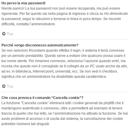
Ho perso la mia password!
Niente panico! La tua password non può essere recuperata, ma può essere
rigenerata. Per far questo vai nella pagina di ingresso e clicca su
Ho dimenticato
la password
, segui le istruzioni e tornerai in linea in poco tempo. Se riscontri
difficoltà, contatta l’amministratore.
Top
Perché vengo disconnesso automaticamente?
Se non selezioni
Ricordami
quando effettui il login, il sistema ti terrà connesso
per un periodo prestabilito. Questo serve a evitare che qualcuno possa usare il
tuo nome utente. Per rimanere connesso, seleziona l’opzione quando entri, ma
ricorda che questo non è consigliato se ti colleghi da un PC usato anche da altri,
ad es. in biblioteca, Internet point, università, ecc. Se non vedi il checkbox,
significa che un amministratore ha disabilitato questa caratteristica.
Top
Che cosa provoca il comando “Cancella cookie”?
La funzione “Cancella cookie” eliminerà tutti i cookie generati da phpBB che ti
mantengono autenticato e connesso, oltre a permetterti ad esempio di tenere
traccia di quello che hai letto, se l’amministrazione ha attivato la funzione. Se hai
avuto problemi di accesso o di uscita dal sistema, la cancellazione dei cookie
potrebbe risolvere tali disguidi.