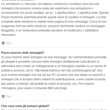
Le «emoticon» o «faccine» (in inglese,
emoticons
o
smileys
) sono piccole
immagini che possono essere usate per esprimere una sensazione o
un’emozione con pochi caratteri; ad es. :) significa felice, :( significa triste. Questo
Forum trasforma automaticamente queste serie di caratteri in immagini. La lista
completa delle emoticon è visibile nella pagina di invio messaggi. Cerca di non
esagerare nell’uso delle emoticon, possono facilmente rendere un messaggio
illeggibile, e un moderatore potrebbe decidere di modificarlo o addirittura
rimuoverlo.
Top
Posso inserire delle immagini?
Sì, puoi inserire delle immagini nei tuoi messaggi. Se l’amministratore permette
gli allegati è possibile caricare delle immagini direttamente sulla Board; in
alternativa devi creare un collegamento a un’immagine ospitata su un server di
pubblico accesso, ad es. http://www.indirizzo-del-sito.com/immagine.gif. Non
puoi inserire immagini che hai sul tuo PC (a meno che non abbia un server!) o
immagini che si trovano dietro sistemi di autenticazione, come caselle di posta
tipo yahoo o hotmail, siti protetti da codici di accesso, ecc. Per inserire
l’immagine, puoi usare il comando BBCode [img].
Top
Che cosa sono gli annunci globali?