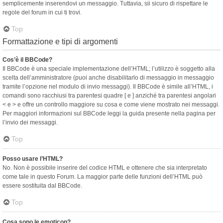
semplicemente inserendovi un messaggio. Tuttavia, sii sicuro di rispettare le
regole del forum in cui ti trovi.
Top
Formattazione e tipi di argomenti
Cos’è il BBCode?
Il BBCode è una speciale implementazione dell’HTML; l’utilizzo è soggetto alla
scelta dell’amministratore (puoi anche disabilitarlo di messaggio in messaggio
tramite l’opzione nel modulo di invio messaggi). Il BBCode è simile all’HTML, i
comandi sono racchiusi tra parentesi quadre [ e ] anziché tra parentesi angolari
< e > e offre un controllo maggiore su cosa e come viene mostrato nei messaggi.
Per maggiori informazioni sul BBCode leggi la guida presente nella pagina per
l’invio dei messaggi.
Top
Posso usare l’HTML?
No. Non è possibile inserire del codice HTML e ottenere che sia interpretato
come tale in questo Forum. La maggior parte delle funzioni dell’HTML può
essere sostituita dal BBCode.
Top
Cosa sono le emoticon?