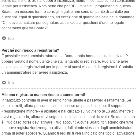
scritte dal minore. Se hai dubbi o incertezze, mettiti in contatto con un consulente
legale per assistenza. Nota bene che phpBB Limited e il proprietario di questa
Board non possono fornire consigli legali e non sono un punto di contatto per
questioni legali di qualsiasi tipo, ad eccezione di quanto indicato nella domanda
“Chi devo contattare per segnalare abusi e/o per questioni d’ordine legale
concernenti questa Board?”.
Top
Perché non riesco a registrarmi?
È possibile che l’amministratore della Board abbia bannato il tuo indirizzo IP
oppure vietato il nome utente che stai tentando di registrare. Può anche aver
disabilitato le registrazioni per impedire ai nuovi visitatori di registrarsi. Contatta
un amministratore per avere assistenza.
Top
Mi sono registrato ma non riesco a connettermi!
Innanzitutto controlla di aver inserito nome utente e password esattamente. Se
sono corretti, allora possono esser successe un paio di cose: se il supporto
«registrazione minore» è abilitato e hai cliccato su
Ho meno di 13 anni
mentre ti
stavi registrando, allora devi seguire le istruzioni che hai ricevuto. Se questo non
è il tuo caso, forse devi attivare il tuo account. Alcune Board richiedono che tutte
le nuove registrazioni vengano attivate dall’utente stesso o dagli amministratori,
prima di poter accedere. Quando ti registri ti verrà indicato che tipo di attivazione