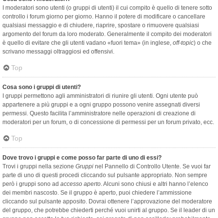
I moderatori sono utenti (o gruppi di utenti) il cui compito è quello di tenere sotto
controllo i forum giorno per giorno. Hanno il potere di modificare o cancellare
qualsiasi messaggio e di chiudere, riaprire, spostare o rimuovere qualsiasi
argomento del forum da loro moderato. Generalmente il compito dei moderatori
è quello di evitare che gli utenti vadano «fuori tema» (in inglese,
off-topic
) o che
scrivano messaggi oltraggiosi ed offensivi.
Top
Cosa sono i gruppi di utenti?
I gruppi permettono agli amministratori di riunire gli utenti. Ogni utente può
appartenere a più gruppi e a ogni gruppo possono venire assegnati diversi
permessi. Questo facilita l’amministratore nelle operazioni di creazione di
moderatori per un forum, o di concessione di permessi per un forum privato, ecc.
Top
Dove trovo i gruppi e come posso far parte di uno di essi?
Trovi i gruppi nella sezione
Gruppi
nel Pannello di Controllo Utente. Se vuoi far
parte di uno di questi procedi cliccando sul pulsante appropriato. Non sempre
però i gruppi sono ad
accesso aperto
. Alcuni sono chiusi e altri hanno l’elenco
dei membri nascosto. Se il gruppo è aperto, puoi chiedere l’ammissione
cliccando sul pulsante apposito. Dovrai ottenere l’approvazione del moderatore
del gruppo, che potrebbe chiederti perché vuoi unirti al gruppo. Se il leader di un