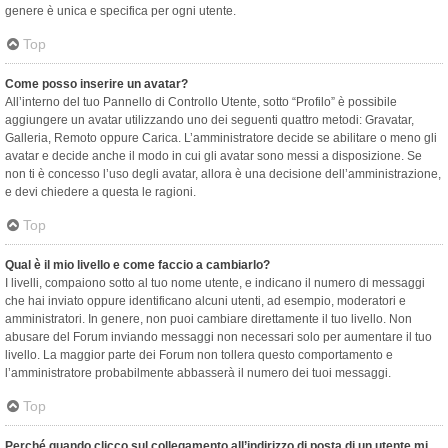
genere è unica e specifica per ogni utente.
Top
Come posso inserire un avatar?
All’interno del tuo Pannello di Controllo Utente, sotto “Profilo” è possibile
aggiungere un avatar utilizzando uno dei seguenti quattro metodi: Gravatar,
Galleria, Remoto oppure Carica. L’amministratore decide se abilitare o meno gli
avatar e decide anche il modo in cui gli avatar sono messi a disposizione. Se
non ti è concesso l’uso degli avatar, allora è una decisione dell’amministrazione,
e devi chiedere a questa le ragioni.
Top
Qual è il mio livello e come faccio a cambiarlo?
I livelli, compaiono sotto al tuo nome utente, e indicano il numero di messaggi
che hai inviato oppure identificano alcuni utenti, ad esempio, moderatori e
amministratori. In genere, non puoi cambiare direttamente il tuo livello. Non
abusare del Forum inviando messaggi non necessari solo per aumentare il tuo
livello. La maggior parte dei Forum non tollera questo comportamento e
l’amministratore probabilmente abbasserà il numero dei tuoi messaggi.
Top
Perché quando clicco sul collegamento all’indirizzo di posta di un utente mi