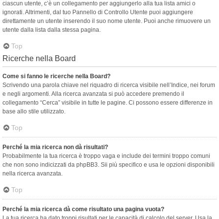
ciascun utente, c’è un collegamento per aggiungerlo alla tua lista amici o
ignorati. Altrimenti, dal tuo Pannello di Controllo Utente puoi aggiungere
direttamente un utente inserendo il suo nome utente. Puoi anche rimuovere un
utente dalla lista dalla stessa pagina.
Top
Ricerche nella Board
Come si fanno le ricerche nella Board?
Scrivendo una parola chiave nel riquadro di ricerca visibile nell’Indice, nei forum
e negli argomenti. Alla ricerca avanzata si può accedere premendo il
collegamento “Cerca” visibile in tutte le pagine. Ci possono essere differenze in
base allo stile utilizzato.
Top
Perché la mia ricerca non dà risultati?
Probabilmente la tua ricerca è troppo vaga e include dei termini troppo comuni
che non sono indicizzati da phpBB3. Sii più specifico e usa le opzioni disponibili
nella ricerca avanzata.
Top
Perché la mia ricerca dà come risultato una pagina vuota?
La tua ricerca ha dato troppi risultati per le capacità di calcolo del server. Usa la