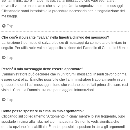
Se l’amministratore l’ha permesso, vai al messaggio che vuoi segnalare:
dovresti vedere un pulsante che serve per fare la segnalazione dei messaggi.
Cliccandolo sarai introdotto alla procedura necessaria per la segnalazione dei
messaggi.
Top
Che cos’è il pulsante “Salva” nella finestra di invio dei messaggi?
La funzione ti permette di salvare bozze di messaggi da completare e inviare in
seguito. Per utilizzarle vai nell’apposita sezione del Pannello di Controllo Utente.
Top
Perché il mio messaggio deve essere approvato?
L’amministratore può decidere che in un forum i messaggi inseriti devono prima
essere controllati. È inoltre possibile che l’amministratore ti abbia inserito in un
gruppo di utenti i cui messaggi ritiene che vadano controllati prima di essere resi
visibili. Contatta l’amministratore per maggiori informazioni.
Top
Come posso spostare in cima un mio argomento?
Cliccando sul collegamento “Argomento in cima” mentre lo stai leggendo, puoi
spostarlo in cima alla lista, nella prima pagina. Se non lo vedi, significa che
questa opzione è disabilitata. È anche possibile spostare in cima gli argomenti