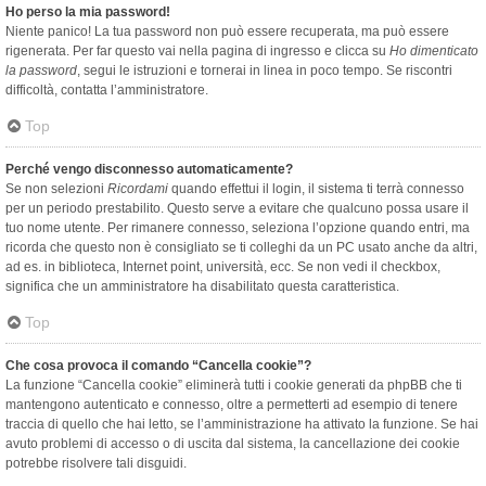
Ho perso la mia password!
Niente panico! La tua password non può essere recuperata, ma può essere
rigenerata. Per far questo vai nella pagina di ingresso e clicca su
Ho dimenticato
la password
, segui le istruzioni e tornerai in linea in poco tempo. Se riscontri
difficoltà, contatta l’amministratore.
Top
Perché vengo disconnesso automaticamente?
Se non selezioni
Ricordami
quando effettui il login, il sistema ti terrà connesso
per un periodo prestabilito. Questo serve a evitare che qualcuno possa usare il
tuo nome utente. Per rimanere connesso, seleziona l’opzione quando entri, ma
ricorda che questo non è consigliato se ti colleghi da un PC usato anche da altri,
ad es. in biblioteca, Internet point, università, ecc. Se non vedi il checkbox,
significa che un amministratore ha disabilitato questa caratteristica.
Top
Che cosa provoca il comando “Cancella cookie”?
La funzione “Cancella cookie” eliminerà tutti i cookie generati da phpBB che ti
mantengono autenticato e connesso, oltre a permetterti ad esempio di tenere
traccia di quello che hai letto, se l’amministrazione ha attivato la funzione. Se hai
avuto problemi di accesso o di uscita dal sistema, la cancellazione dei cookie
potrebbe risolvere tali disguidi.