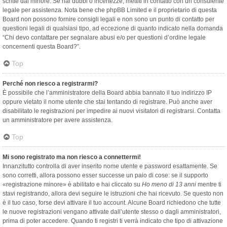
scritte dal minore. Se hai dubbi o incertezze, mettiti in contatto con un consulente
legale per assistenza. Nota bene che phpBB Limited e il proprietario di questa
Board non possono fornire consigli legali e non sono un punto di contatto per
questioni legali di qualsiasi tipo, ad eccezione di quanto indicato nella domanda
“Chi devo contattare per segnalare abusi e/o per questioni d’ordine legale
concernenti questa Board?”.
Top
Perché non riesco a registrarmi?
È possibile che l’amministratore della Board abbia bannato il tuo indirizzo IP
oppure vietato il nome utente che stai tentando di registrare. Può anche aver
disabilitato le registrazioni per impedire ai nuovi visitatori di registrarsi. Contatta
un amministratore per avere assistenza.
Top
Mi sono registrato ma non riesco a connettermi!
Innanzitutto controlla di aver inserito nome utente e password esattamente. Se
sono corretti, allora possono esser successe un paio di cose: se il supporto
«registrazione minore» è abilitato e hai cliccato su
Ho meno di 13 anni
mentre ti
stavi registrando, allora devi seguire le istruzioni che hai ricevuto. Se questo non
è il tuo caso, forse devi attivare il tuo account. Alcune Board richiedono che tutte
le nuove registrazioni vengano attivate dall’utente stesso o dagli amministratori,
prima di poter accedere. Quando ti registri ti verrà indicato che tipo di attivazione