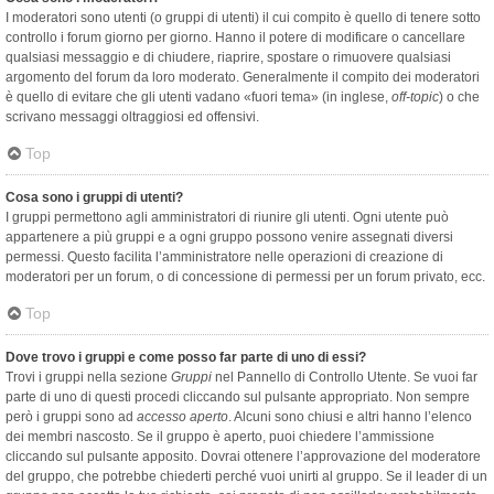
I moderatori sono utenti (o gruppi di utenti) il cui compito è quello di tenere sotto
controllo i forum giorno per giorno. Hanno il potere di modificare o cancellare
qualsiasi messaggio e di chiudere, riaprire, spostare o rimuovere qualsiasi
argomento del forum da loro moderato. Generalmente il compito dei moderatori
è quello di evitare che gli utenti vadano «fuori tema» (in inglese,
off-topic
) o che
scrivano messaggi oltraggiosi ed offensivi.
Top
Cosa sono i gruppi di utenti?
I gruppi permettono agli amministratori di riunire gli utenti. Ogni utente può
appartenere a più gruppi e a ogni gruppo possono venire assegnati diversi
permessi. Questo facilita l’amministratore nelle operazioni di creazione di
moderatori per un forum, o di concessione di permessi per un forum privato, ecc.
Top
Dove trovo i gruppi e come posso far parte di uno di essi?
Trovi i gruppi nella sezione
Gruppi
nel Pannello di Controllo Utente. Se vuoi far
parte di uno di questi procedi cliccando sul pulsante appropriato. Non sempre
però i gruppi sono ad
accesso aperto
. Alcuni sono chiusi e altri hanno l’elenco
dei membri nascosto. Se il gruppo è aperto, puoi chiedere l’ammissione
cliccando sul pulsante apposito. Dovrai ottenere l’approvazione del moderatore
del gruppo, che potrebbe chiederti perché vuoi unirti al gruppo. Se il leader di un