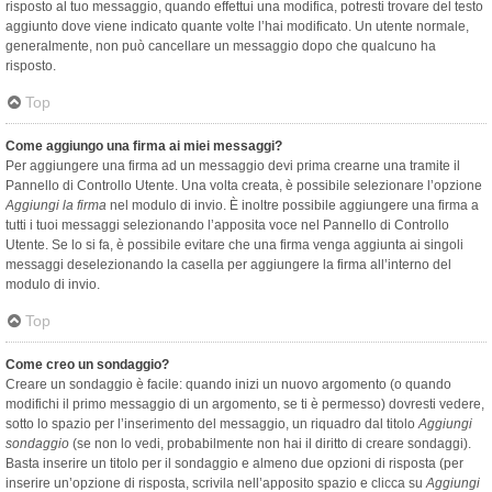
risposto al tuo messaggio, quando effettui una modifica, potresti trovare del testo
aggiunto dove viene indicato quante volte l’hai modificato. Un utente normale,
generalmente, non può cancellare un messaggio dopo che qualcuno ha
risposto.
Top
Come aggiungo una firma ai miei messaggi?
Per aggiungere una firma ad un messaggio devi prima crearne una tramite il
Pannello di Controllo Utente. Una volta creata, è possibile selezionare l’opzione
Aggiungi la firma
nel modulo di invio. È inoltre possibile aggiungere una firma a
tutti i tuoi messaggi selezionando l’apposita voce nel Pannello di Controllo
Utente. Se lo si fa, è possibile evitare che una firma venga aggiunta ai singoli
messaggi deselezionando la casella per aggiungere la firma all’interno del
modulo di invio.
Top
Come creo un sondaggio?
Creare un sondaggio è facile: quando inizi un nuovo argomento (o quando
modifichi il primo messaggio di un argomento, se ti è permesso) dovresti vedere,
sotto lo spazio per l’inserimento del messaggio, un riquadro dal titolo
Aggiungi
sondaggio
(se non lo vedi, probabilmente non hai il diritto di creare sondaggi).
Basta inserire un titolo per il sondaggio e almeno due opzioni di risposta (per
inserire un’opzione di risposta, scrivila nell’apposito spazio e clicca su
Aggiungi