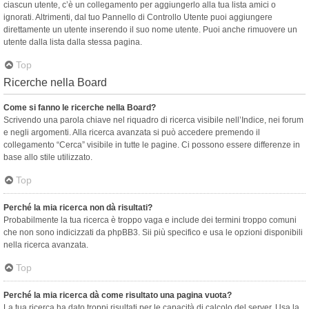
ciascun utente, c’è un collegamento per aggiungerlo alla tua lista amici o
ignorati. Altrimenti, dal tuo Pannello di Controllo Utente puoi aggiungere
direttamente un utente inserendo il suo nome utente. Puoi anche rimuovere un
utente dalla lista dalla stessa pagina.
Top
Ricerche nella Board
Come si fanno le ricerche nella Board?
Scrivendo una parola chiave nel riquadro di ricerca visibile nell’Indice, nei forum
e negli argomenti. Alla ricerca avanzata si può accedere premendo il
collegamento “Cerca” visibile in tutte le pagine. Ci possono essere differenze in
base allo stile utilizzato.
Top
Perché la mia ricerca non dà risultati?
Probabilmente la tua ricerca è troppo vaga e include dei termini troppo comuni
che non sono indicizzati da phpBB3. Sii più specifico e usa le opzioni disponibili
nella ricerca avanzata.
Top
Perché la mia ricerca dà come risultato una pagina vuota?
La tua ricerca ha dato troppi risultati per le capacità di calcolo del server. Usa la