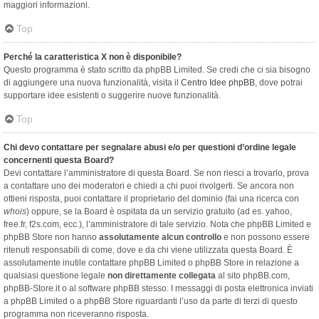
maggiori informazioni.
Top
Perché la caratteristica X non è disponibile?
Questo programma è stato scritto da phpBB Limited. Se credi che ci sia bisogno
di aggiungere una nuova funzionalità, visita il
Centro Idee phpBB
, dove potrai
supportare idee esistenti o suggerire nuove funzionalità.
Top
Chi devo contattare per segnalare abusi e/o per questioni d’ordine legale
concernenti questa Board?
Devi contattare l’amministratore di questa Board. Se non riesci a trovarlo, prova
a contattare uno dei moderatori e chiedi a chi puoi rivolgerti. Se ancora non
ottieni risposta, puoi contattare il proprietario del dominio (fai una ricerca con
whois
) oppure, se la Board è ospitata da un servizio gratuito (ad es. yahoo,
free.fr, f2s.com, ecc.), l’amministratore di tale servizio. Nota che phpBB Limited e
phpBB Store non hanno
assolutamente alcun controllo
e non possono essere
ritenuti responsabili di come, dove e da chi viene utilizzata questa Board. È
assolutamente inutile contattare phpBB Limited o phpBB Store in relazione a
qualsiasi questione legale
non direttamente collegata
al sito phpBB.com,
phpBB-Store.it o al software phpBB stesso. I messaggi di posta elettronica inviati
a phpBB Limited o a phpBB Store riguardanti l’uso da parte di terzi di questo
programma non riceveranno risposta.