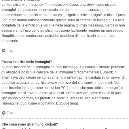
Le «emoticon» o «faccine» (in inglese,
emoticons
o
smileys
) sono piccole
immagini che possono essere usate per esprimere una sensazione o
un’emozione con pochi caratteri; ad es. :) significa felice, :( significa triste. Questo
Forum trasforma automaticamente queste serie di caratteri in immagini. La lista
completa delle emoticon è visibile nella pagina di invio messaggi. Cerca di non
esagerare nell’uso delle emoticon, possono facilmente rendere un messaggio
illeggibile, e un moderatore potrebbe decidere di modificarlo o addirittura
rimuoverlo.
Top
Posso inserire delle immagini?
Sì, puoi inserire delle immagini nei tuoi messaggi. Se l’amministratore permette
gli allegati è possibile caricare delle immagini direttamente sulla Board; in
alternativa devi creare un collegamento a un’immagine ospitata su un server di
pubblico accesso, ad es. http://www.indirizzo-del-sito.com/immagine.gif. Non
puoi inserire immagini che hai sul tuo PC (a meno che non abbia un server!) o
immagini che si trovano dietro sistemi di autenticazione, come caselle di posta
tipo yahoo o hotmail, siti protetti da codici di accesso, ecc. Per inserire
l’immagine, puoi usare il comando BBCode [img].
Top
Che cosa sono gli annunci globali?