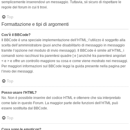
semplicemente inserendovi un messaggio. Tuttavia, sii sicuro di rispettare le
regole del forum in cui ti trovi.
Top
Formattazione e tipi di argomenti
Cos’è il BBCode?
Il BBCode è una speciale implementazione dell’HTML; l’utilizzo è soggetto alla
scelta dell’amministratore (puoi anche disabilitarlo di messaggio in messaggio
tramite l’opzione nel modulo di invio messaggi). Il BBCode è simile all’HTML, i
comandi sono racchiusi tra parentesi quadre [ e ] anziché tra parentesi angolari
< e > e offre un controllo maggiore su cosa e come viene mostrato nei messaggi.
Per maggiori informazioni sul BBCode leggi la guida presente nella pagina per
l’invio dei messaggi.
Top
Posso usare l’HTML?
No. Non è possibile inserire del codice HTML e ottenere che sia interpretato
come tale in questo Forum. La maggior parte delle funzioni dell’HTML può
essere sostituita dal BBCode.
Top
Cosa sono le emoticon?