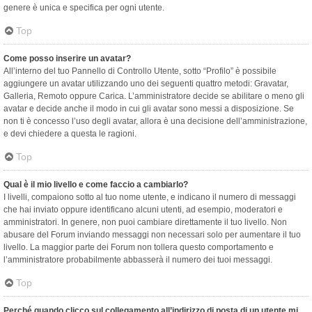
genere è unica e specifica per ogni utente.
Top
Come posso inserire un avatar?
All’interno del tuo Pannello di Controllo Utente, sotto “Profilo” è possibile
aggiungere un avatar utilizzando uno dei seguenti quattro metodi: Gravatar,
Galleria, Remoto oppure Carica. L’amministratore decide se abilitare o meno gli
avatar e decide anche il modo in cui gli avatar sono messi a disposizione. Se
non ti è concesso l’uso degli avatar, allora è una decisione dell’amministrazione,
e devi chiedere a questa le ragioni.
Top
Qual è il mio livello e come faccio a cambiarlo?
I livelli, compaiono sotto al tuo nome utente, e indicano il numero di messaggi
che hai inviato oppure identificano alcuni utenti, ad esempio, moderatori e
amministratori. In genere, non puoi cambiare direttamente il tuo livello. Non
abusare del Forum inviando messaggi non necessari solo per aumentare il tuo
livello. La maggior parte dei Forum non tollera questo comportamento e
l’amministratore probabilmente abbasserà il numero dei tuoi messaggi.
Top
Perché quando clicco sul collegamento all’indirizzo di posta di un utente mi