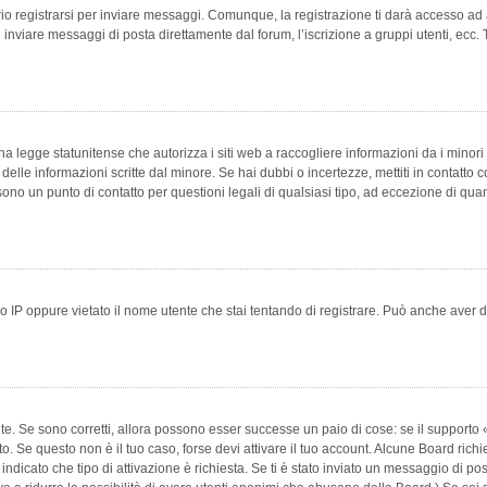
 registrarsi per inviare messaggi. Comunque, la registrazione ti darà accesso ad alt
 inviare messaggi di posta direttamente dal forum, l’iscrizione a gruppi utenti, ecc.
 legge statunitense che autorizza i siti web a raccogliere informazioni da i minori 
e delle informazioni scritte dal minore. Se hai dubbi o incertezze, mettiti in conta
 sono un punto di contatto per questioni legali di qualsiasi tipo, ad eccezione di q
 IP oppure vietato il nome utente che stai tentando di registrare. Può anche aver disab
e. Se sono corretti, allora possono esser successe un paio di cose: se il supporto «
vuto. Se questo non è il tuo caso, forse devi attivare il tuo account. Alcune Board ric
 indicato che tipo di attivazione è richiesta. Se ti è stato inviato un messaggio di po