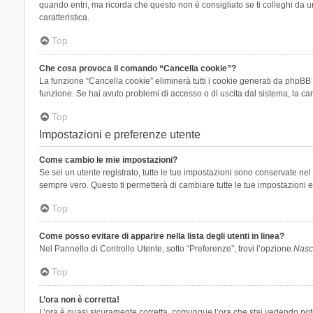
quando entri, ma ricorda che questo non è consigliato se ti colleghi da un
caratteristica.
Top
Che cosa provoca il comando “Cancella cookie”?
La funzione “Cancella cookie” eliminerà tutti i cookie generati da phpBB 
funzione. Se hai avuto problemi di accesso o di uscita dal sistema, la can
Top
Impostazioni e preferenze utente
Come cambio le mie impostazioni?
Se sei un utente registrato, tutte le tue impostazioni sono conservate n
sempre vero. Questo ti permetterà di cambiare tutte le tue impostazioni e
Top
Come posso evitare di apparire nella lista degli utenti in linea?
Nel Pannello di Controllo Utente, sotto “Preferenze”, trovi l’opzione
Nasco
Top
L’ora non è corretta!
L’ora è quasi sicuramente corretta, comunque l’ora che stai vedendo potreb