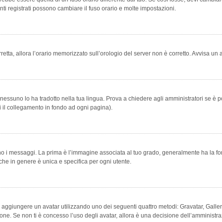
ti registrati possono cambiare il fuso orario e molte impostazioni.
orretta, allora l’orario memorizzato sull’orologio del server non è corretto. Avvisa u
essuno lo ha tradotto nella tua lingua. Prova a chiedere agli amministratori se è po
vi il collegamento in fondo ad ogni pagina).
messaggi. La prima è l’immagine associata al tuo grado, generalmente ha la forma di
che in genere è unica e specifica per ogni utente.
bile aggiungere un avatar utilizzando uno dei seguenti quattro metodi: Gravatar, Gal
ione. Se non ti è concesso l’uso degli avatar, allora è una decisione dell’amministra