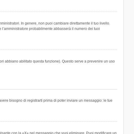
inistratori. In genere, non puoi cambiare direttamente il tuo livello.
 l’amministratore probabilmente abbasserà il numero dei tuoi
tori abbiano abilitato questa funzione). Questo serve a prevenire un uso
ere bisogno di registrarti prima di poter inviare un messaggio: le tue
ulsante con la «X» nel messaggio che vuoi eliminare. Puoi modificare un