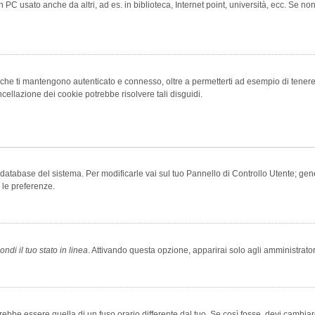
 PC usato anche da altri, ad es. in biblioteca, Internet point, università, ecc. Se no
che ti mantengono autenticato e connesso, oltre a permetterti ad esempio di tenere tr
cellazione dei cookie potrebbe risolvere tali disguidi.
el database del sistema. Per modificarle vai sul tuo Pannello di Controllo Utente; 
 le preferenze.
ndi il tuo stato in linea
. Attivando questa opzione, apparirai solo agli amministrator
be essere quella di un fuso orario differente dal tuo. Se così fosse, devi cambiare l