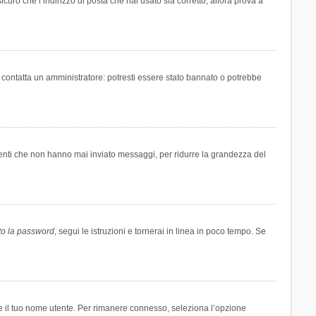
icuro che l’indirizzo di posta che hai usato sia corretto, allora prova a
i contatta un amministratore: potresti essere stato bannato o potrebbe
tenti che non hanno mai inviato messaggi, per ridurre la grandezza del
to la password
, segui le istruzioni e tornerai in linea in poco tempo. Se
are il tuo nome utente. Per rimanere connesso, seleziona l’opzione