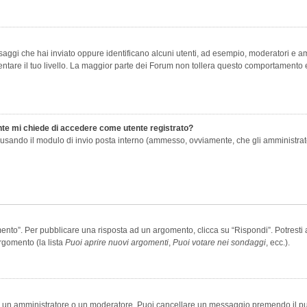
saggi che hai inviato oppure identificano alcuni utenti, ad esempio, moderatori e amm
re il tuo livello. La maggior parte dei Forum non tollera questo comportamento e
ente mi chiede di accedere come utente registrato?
nti usando il modulo di invio posta interno (ammesso, ovviamente, che gli amministra
o”. Per pubblicare una risposta ad un argomento, clicca su “Rispondi”. Potresti av
rgomento (la lista
Puoi aprire nuovi argomenti
,
Puoi votare nei sondaggi
, ecc.).
ia un amministratore o un moderatore. Puoi cancellare un messaggio premendo il p