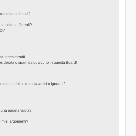
rte di uno di essi?
in colori differenti?
to?
ti indesiderati!
esiderata o spam da qualcuno in questa Board!
tente dalla mia lista amici o ignorati?
?
o una pagina vuota?
i miei argomenti?