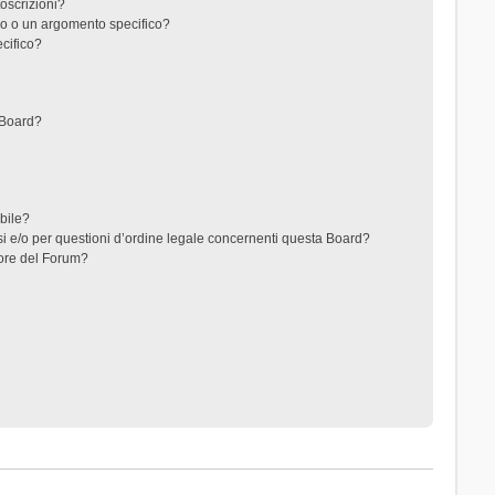
toscrizioni?
o o un argomento specifico?
cifico?
 Board?
ibile?
i e/o per questioni d’ordine legale concernenti questa Board?
ore del Forum?