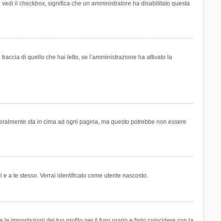
n vedi il checkbox, significa che un amministratore ha disabilitato questa
accia di quello che hai letto, se l’amministrazione ha attivato la
generalmente sta in cima ad ogni pagina, ma questo potrebbe non essere
i e a te stesso. Verrai identificato come utente nascosto.
e impostazioni del tuo profilo per il fuso orario e farlo coincidere con la