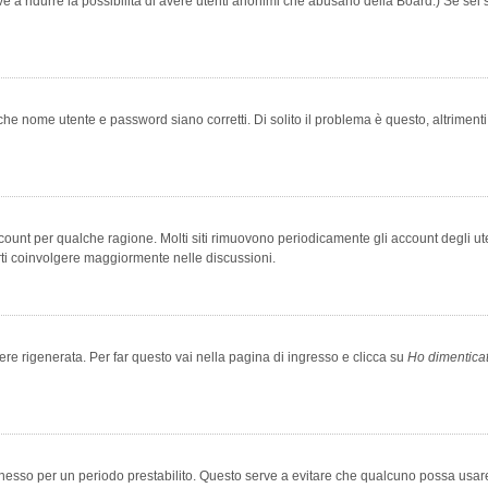
rve a ridurre la possibilità di avere utenti anonimi che abusano della Board.) Se sei s
che nome utente e password siano corretti. Di solito il problema è questo, altriment
account per qualche ragione. Molti siti rimuovono periodicamente gli account degli u
rti coinvolgere maggiormente nelle discussioni.
 rigenerata. Per far questo vai nella pagina di ingresso e clicca su
Ho dimentica
 connesso per un periodo prestabilito. Questo serve a evitare che qualcuno possa us