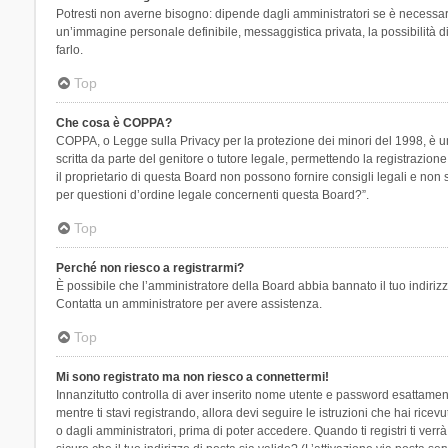
Potresti non averne bisogno: dipende dagli amministratori se è necessario
un’immagine personale definibile, messaggistica privata, la possibilità di
farlo.
Top
Che cosa è COPPA?
COPPA, o Legge sulla Privacy per la protezione dei minori del 1998, è una
scritta da parte del genitore o tutore legale, permettendo la registrazion
il proprietario di questa Board non possono fornire consigli legali e non
per questioni d’ordine legale concernenti questa Board?”.
Top
Perché non riesco a registrarmi?
È possibile che l’amministratore della Board abbia bannato il tuo indirizzo
Contatta un amministratore per avere assistenza.
Top
Mi sono registrato ma non riesco a connettermi!
Innanzitutto controlla di aver inserito nome utente e password esattament
mentre ti stavi registrando, allora devi seguire le istruzioni che hai rice
o dagli amministratori, prima di poter accedere. Quando ti registri ti verrà