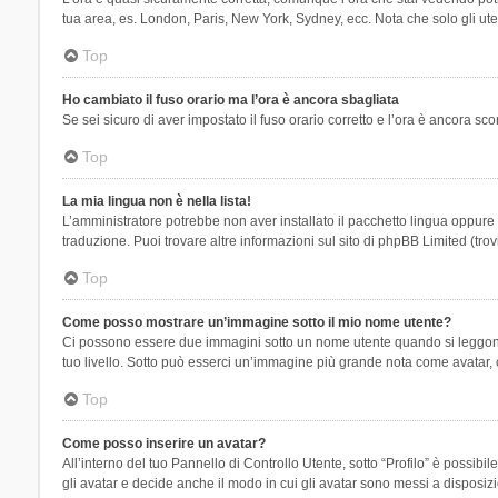
tua area, es. London, Paris, New York, Sydney, ecc. Nota che solo gli uten
Top
Ho cambiato il fuso orario ma l’ora è ancora sbagliata
Se sei sicuro di aver impostato il fuso orario corretto e l’ora è ancora sc
Top
La mia lingua non è nella lista!
L’amministratore potrebbe non aver installato il pacchetto lingua oppure n
traduzione. Puoi trovare altre informazioni sul sito di phpBB Limited (tro
Top
Come posso mostrare un’immagine sotto il mio nome utente?
Ci possono essere due immagini sotto un nome utente quando si leggono i 
tuo livello. Sotto può esserci un’immagine più grande nota come avatar, 
Top
Come posso inserire un avatar?
All’interno del tuo Pannello di Controllo Utente, sotto “Profilo” è possi
gli avatar e decide anche il modo in cui gli avatar sono messi a disposiz