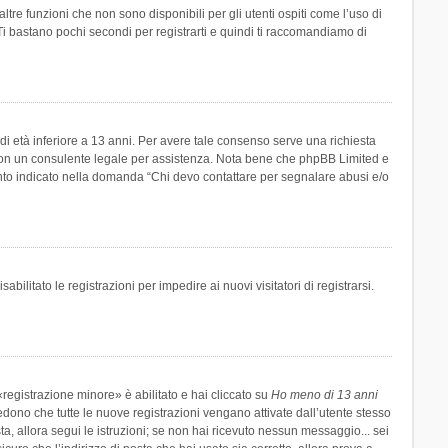
re funzioni che non sono disponibili per gli utenti ospiti come l’uso di
 Ti bastano pochi secondi per registrarti e quindi ti raccomandiamo di
di età inferiore a 13 anni. Per avere tale consenso serve una richiesta
tto con un consulente legale per assistenza. Nota bene che phpBB Limited e
uanto indicato nella domanda “Chi devo contattare per segnalare abusi e/o
ilitato le registrazioni per impedire ai nuovi visitatori di registrarsi.
registrazione minore» è abilitato e hai cliccato su
Ho meno di 13 anni
hiedono che tutte le nuove registrazioni vengano attivate dall’utente stesso
sta, allora segui le istruzioni; se non hai ricevuto nessun messaggio... sei