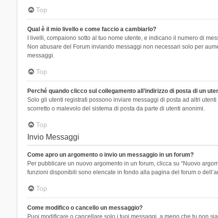
Top
Qual è il mio livello e come faccio a cambiarlo?
I livelli, compaiono sotto al tuo nome utente, e indicano il numero di mes
Non abusare del Forum inviando messaggi non necessari solo per aumenta
messaggi.
Top
Perché quando clicco sul collegamento all’indirizzo di posta di un ut
Solo gli utenti registrati possono inviare messaggi di posta ad altri ute
scorretto o malevolo del sistema di posta da parte di utenti anonimi.
Top
Invio Messaggi
Come apro un argomento o invio un messaggio in un forum?
Per pubblicare un nuovo argomento in un forum, clicca su “Nuovo argoment
funzioni disponibili sono elencate in fondo alla pagina del forum o dell’a
Top
Come modifico o cancello un messaggio?
Puoi modificare o cancellare solo i tuoi messaggi, a meno che tu non s