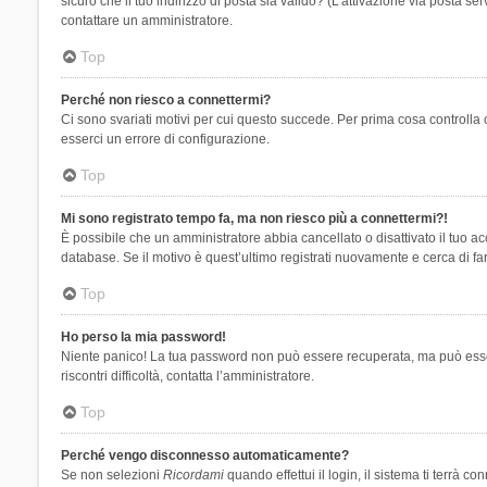
sicuro che il tuo indirizzo di posta sia valido? (L’attivazione via posta se
contattare un amministratore.
Top
Perché non riesco a connettermi?
Ci sono svariati motivi per cui questo succede. Per prima cosa controlla 
esserci un errore di configurazione.
Top
Mi sono registrato tempo fa, ma non riesco più a connettermi?!
È possibile che un amministratore abbia cancellato o disattivato il tuo 
database. Se il motivo è quest’ultimo registrati nuovamente e cerca di fa
Top
Ho perso la mia password!
Niente panico! La tua password non può essere recuperata, ma può essere
riscontri difficoltà, contatta l’amministratore.
Top
Perché vengo disconnesso automaticamente?
Se non selezioni
Ricordami
quando effettui il login, il sistema ti terrà