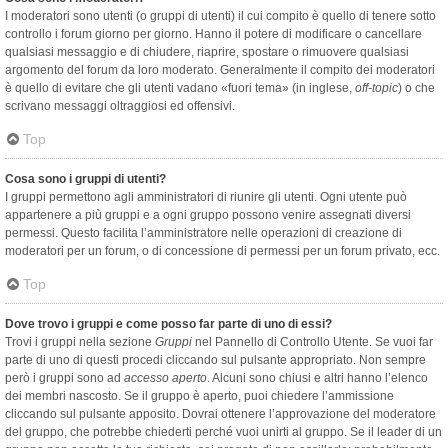
I moderatori sono utenti (o gruppi di utenti) il cui compito è quello di tenere sotto
controllo i forum giorno per giorno. Hanno il potere di modificare o cancellare
qualsiasi messaggio e di chiudere, riaprire, spostare o rimuovere qualsiasi
argomento del forum da loro moderato. Generalmente il compito dei moderatori
è quello di evitare che gli utenti vadano «fuori tema» (in inglese,
off-topic
) o che
scrivano messaggi oltraggiosi ed offensivi.
Top
Cosa sono i gruppi di utenti?
I gruppi permettono agli amministratori di riunire gli utenti. Ogni utente può
appartenere a più gruppi e a ogni gruppo possono venire assegnati diversi
permessi. Questo facilita l’amministratore nelle operazioni di creazione di
moderatori per un forum, o di concessione di permessi per un forum privato, ecc.
Top
Dove trovo i gruppi e come posso far parte di uno di essi?
Trovi i gruppi nella sezione
Gruppi
nel Pannello di Controllo Utente. Se vuoi far
parte di uno di questi procedi cliccando sul pulsante appropriato. Non sempre
però i gruppi sono ad
accesso aperto
. Alcuni sono chiusi e altri hanno l’elenco
dei membri nascosto. Se il gruppo è aperto, puoi chiedere l’ammissione
cliccando sul pulsante apposito. Dovrai ottenere l’approvazione del moderatore
del gruppo, che potrebbe chiederti perché vuoi unirti al gruppo. Se il leader di un