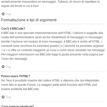
semplicemente inserendovi un messaggio. Tuttavia, sii sicuro di rispettare le
regole del forum in cui ti trovi.
Top
Formattazione e tipi di argomenti
Cos’è il BBCode?
Il BBCode è una speciale implementazione dell’HTML; l’utilizzo è soggetto alla
scelta dell’amministratore (puoi anche disabilitarlo di messaggio in messaggio
tramite l’opzione nel modulo di invio messaggi). Il BBCode è simile all’HTML, i
comandi sono racchiusi tra parentesi quadre [ e ] anziché tra parentesi angolari
< e > e offre un controllo maggiore su cosa e come viene mostrato nei messaggi.
Per maggiori informazioni sul BBCode leggi la guida presente nella pagina per
l’invio dei messaggi.
Top
Posso usare l’HTML?
No. Non è possibile inserire del codice HTML e ottenere che sia interpretato
come tale in questo Forum. La maggior parte delle funzioni dell’HTML può
essere sostituita dal BBCode.
Top
Cosa sono le emoticon?