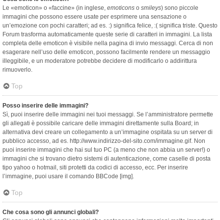
Le «emoticon» o «faccine» (in inglese,
emoticons
o
smileys
) sono piccole
immagini che possono essere usate per esprimere una sensazione o
un’emozione con pochi caratteri; ad es. :) significa felice, :( significa triste. Questo
Forum trasforma automaticamente queste serie di caratteri in immagini. La lista
completa delle emoticon è visibile nella pagina di invio messaggi. Cerca di non
esagerare nell’uso delle emoticon, possono facilmente rendere un messaggio
illeggibile, e un moderatore potrebbe decidere di modificarlo o addirittura
rimuoverlo.
Top
Posso inserire delle immagini?
Sì, puoi inserire delle immagini nei tuoi messaggi. Se l’amministratore permette
gli allegati è possibile caricare delle immagini direttamente sulla Board; in
alternativa devi creare un collegamento a un’immagine ospitata su un server di
pubblico accesso, ad es. http://www.indirizzo-del-sito.com/immagine.gif. Non
puoi inserire immagini che hai sul tuo PC (a meno che non abbia un server!) o
immagini che si trovano dietro sistemi di autenticazione, come caselle di posta
tipo yahoo o hotmail, siti protetti da codici di accesso, ecc. Per inserire
l’immagine, puoi usare il comando BBCode [img].
Top
Che cosa sono gli annunci globali?