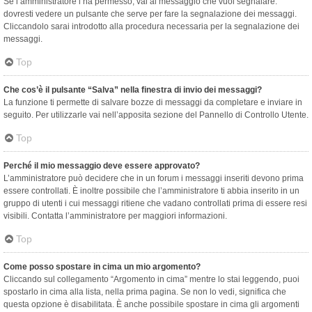
Se l’amministratore l’ha permesso, vai al messaggio che vuoi segnalare:
dovresti vedere un pulsante che serve per fare la segnalazione dei messaggi.
Cliccandolo sarai introdotto alla procedura necessaria per la segnalazione dei
messaggi.
Top
Che cos’è il pulsante “Salva” nella finestra di invio dei messaggi?
La funzione ti permette di salvare bozze di messaggi da completare e inviare in
seguito. Per utilizzarle vai nell’apposita sezione del Pannello di Controllo Utente.
Top
Perché il mio messaggio deve essere approvato?
L’amministratore può decidere che in un forum i messaggi inseriti devono prima
essere controllati. È inoltre possibile che l’amministratore ti abbia inserito in un
gruppo di utenti i cui messaggi ritiene che vadano controllati prima di essere resi
visibili. Contatta l’amministratore per maggiori informazioni.
Top
Come posso spostare in cima un mio argomento?
Cliccando sul collegamento “Argomento in cima” mentre lo stai leggendo, puoi
spostarlo in cima alla lista, nella prima pagina. Se non lo vedi, significa che
questa opzione è disabilitata. È anche possibile spostare in cima gli argomenti