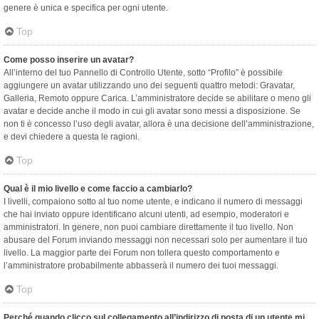
genere è unica e specifica per ogni utente.
Top
Come posso inserire un avatar?
All’interno del tuo Pannello di Controllo Utente, sotto “Profilo” è possibile
aggiungere un avatar utilizzando uno dei seguenti quattro metodi: Gravatar,
Galleria, Remoto oppure Carica. L’amministratore decide se abilitare o meno gli
avatar e decide anche il modo in cui gli avatar sono messi a disposizione. Se
non ti è concesso l’uso degli avatar, allora è una decisione dell’amministrazione,
e devi chiedere a questa le ragioni.
Top
Qual è il mio livello e come faccio a cambiarlo?
I livelli, compaiono sotto al tuo nome utente, e indicano il numero di messaggi
che hai inviato oppure identificano alcuni utenti, ad esempio, moderatori e
amministratori. In genere, non puoi cambiare direttamente il tuo livello. Non
abusare del Forum inviando messaggi non necessari solo per aumentare il tuo
livello. La maggior parte dei Forum non tollera questo comportamento e
l’amministratore probabilmente abbasserà il numero dei tuoi messaggi.
Top
Perché quando clicco sul collegamento all’indirizzo di posta di un utente mi