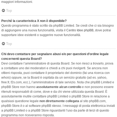
maggiori informazioni.
Top
Perché la caratteristica X non è disponibile?
Questo programma è stato scritto da phpBB Limited. Se credi che ci sia bisogno
di aggiungere una nuova funzionalità, visita il
Centro Idee phpBB
, dove potrai
supportare idee esistenti o suggerire nuove funzionalità.
Top
Chi devo contattare per segnalare abusi e/o per questioni d’ordine legale
concernenti questa Board?
Devi contattare l’amministratore di questa Board. Se non riesci a trovarlo, prova
a contattare uno dei moderatori e chiedi a chi puoi rivolgerti. Se ancora non
ottieni risposta, puoi contattare il proprietario del dominio (fai una ricerca con
whois
) oppure, se la Board è ospitata da un servizio gratuito (ad es. yahoo,
free.fr, f2s.com, ecc.), l’amministratore di tale servizio. Nota che phpBB Limited e
phpBB Store non hanno
assolutamente alcun controllo
e non possono essere
ritenuti responsabili di come, dove e da chi viene utilizzata questa Board. È
assolutamente inutile contattare phpBB Limited o phpBB Store in relazione a
qualsiasi questione legale
non direttamente collegata
al sito phpBB.com,
phpBB-Store.it o al software phpBB stesso. I messaggi di posta elettronica inviati
a phpBB Limited o a phpBB Store riguardanti l’uso da parte di terzi di questo
programma non riceveranno risposta.