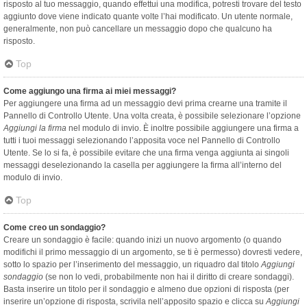
risposto al tuo messaggio, quando effettui una modifica, potresti trovare del testo
aggiunto dove viene indicato quante volte l’hai modificato. Un utente normale,
generalmente, non può cancellare un messaggio dopo che qualcuno ha
risposto.
Top
Come aggiungo una firma ai miei messaggi?
Per aggiungere una firma ad un messaggio devi prima crearne una tramite il
Pannello di Controllo Utente. Una volta creata, è possibile selezionare l’opzione
Aggiungi la firma
nel modulo di invio. È inoltre possibile aggiungere una firma a
tutti i tuoi messaggi selezionando l’apposita voce nel Pannello di Controllo
Utente. Se lo si fa, è possibile evitare che una firma venga aggiunta ai singoli
messaggi deselezionando la casella per aggiungere la firma all’interno del
modulo di invio.
Top
Come creo un sondaggio?
Creare un sondaggio è facile: quando inizi un nuovo argomento (o quando
modifichi il primo messaggio di un argomento, se ti è permesso) dovresti vedere,
sotto lo spazio per l’inserimento del messaggio, un riquadro dal titolo
Aggiungi
sondaggio
(se non lo vedi, probabilmente non hai il diritto di creare sondaggi).
Basta inserire un titolo per il sondaggio e almeno due opzioni di risposta (per
inserire un’opzione di risposta, scrivila nell’apposito spazio e clicca su
Aggiungi