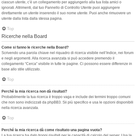
ciascun utente, c’è un collegamento per aggiungerlo alla tua lista amici o
ignorati. Altrimenti, dal tuo Pannello di Controllo Utente puoi aggiungere
direttamente un utente inserendo il suo nome utente. Puoi anche rimuovere un
utente dalla lista dalla stessa pagina.
Top
Ricerche nella Board
Come si fanno le ricerche nella Board?
Scrivendo una parola chiave nel riquadro di ricerca visibile nell’Indice, nei forum
e negli argomenti. Alla ricerca avanzata si può accedere premendo il
collegamento “Cerca” visibile in tutte le pagine. Ci possono essere differenze in
base allo stile utilizzato.
Top
Perché la mia ricerca non dà risultati?
Probabilmente la tua ricerca è troppo vaga e include dei termini troppo comuni
che non sono indicizzati da phpBB3. Sii più specifico e usa le opzioni disponibili
nella ricerca avanzata.
Top
Perché la mia ricerca dà come risultato una pagina vuota?
La tua ricerca ha dato troppi risultati per le capacità di calcolo del server. Usa la