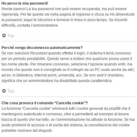
Ho perso la mia password!
Niente panico! La tua password non può essere recuperata, ma può essere
rigenerata. Per far questo vai nella pagina di ingresso e clicca su
Ho dimenticato
la password
, segui le istruzioni e tornerai in linea in poco tempo. Se riscontri
difficoltà, contatta l’amministratore.
Top
Perché vengo disconnesso automaticamente?
Se non selezioni
Ricordami
quando effettui il login, il sistema ti terrà connesso
per un periodo prestabilito. Questo serve a evitare che qualcuno possa usare il
tuo nome utente. Per rimanere connesso, seleziona l’opzione quando entri, ma
ricorda che questo non è consigliato se ti colleghi da un PC usato anche da altri,
ad es. in biblioteca, Internet point, università, ecc. Se non vedi il checkbox,
significa che un amministratore ha disabilitato questa caratteristica.
Top
Che cosa provoca il comando “Cancella cookie”?
La funzione “Cancella cookie” eliminerà tutti i cookie generati da phpBB che ti
mantengono autenticato e connesso, oltre a permetterti ad esempio di tenere
traccia di quello che hai letto, se l’amministrazione ha attivato la funzione. Se hai
avuto problemi di accesso o di uscita dal sistema, la cancellazione dei cookie
potrebbe risolvere tali disguidi.