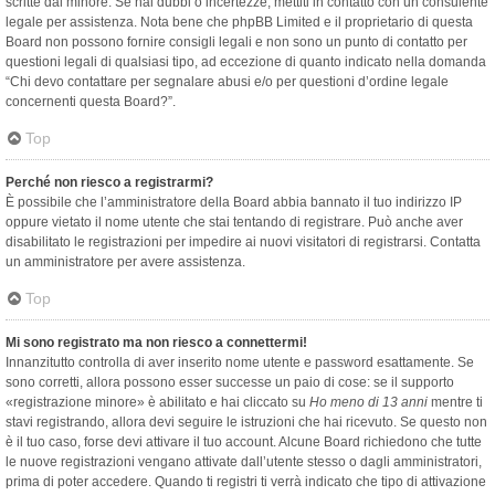
scritte dal minore. Se hai dubbi o incertezze, mettiti in contatto con un consulente
legale per assistenza. Nota bene che phpBB Limited e il proprietario di questa
Board non possono fornire consigli legali e non sono un punto di contatto per
questioni legali di qualsiasi tipo, ad eccezione di quanto indicato nella domanda
“Chi devo contattare per segnalare abusi e/o per questioni d’ordine legale
concernenti questa Board?”.
Top
Perché non riesco a registrarmi?
È possibile che l’amministratore della Board abbia bannato il tuo indirizzo IP
oppure vietato il nome utente che stai tentando di registrare. Può anche aver
disabilitato le registrazioni per impedire ai nuovi visitatori di registrarsi. Contatta
un amministratore per avere assistenza.
Top
Mi sono registrato ma non riesco a connettermi!
Innanzitutto controlla di aver inserito nome utente e password esattamente. Se
sono corretti, allora possono esser successe un paio di cose: se il supporto
«registrazione minore» è abilitato e hai cliccato su
Ho meno di 13 anni
mentre ti
stavi registrando, allora devi seguire le istruzioni che hai ricevuto. Se questo non
è il tuo caso, forse devi attivare il tuo account. Alcune Board richiedono che tutte
le nuove registrazioni vengano attivate dall’utente stesso o dagli amministratori,
prima di poter accedere. Quando ti registri ti verrà indicato che tipo di attivazione