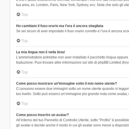
tua area, es. London, Paris, New York, Sydney, ecc. Nota che solo gli uten
Top
Ho cambiato il fuso orario ma l’ora è ancora sbagliata
Se sei sicuro di aver impostato il fuso orario corretto e l’ora è ancora sc
Top
La mia lingua non è nella lista!
L’amministratore potrebbe non aver installato il pacchetto lingua oppure n
traduzione. Puoi trovare altre informazioni sul sito di phpBB Limited (tro
Top
Come posso mostrare un’immagine sotto il mio nome utente?
Ci possono essere due immagini sotto un nome utente quando si leggono i 
tuo livello. Sotto può esserci un’immagine più grande nota come avatar, 
Top
Come posso inserire un avatar?
All’interno del tuo Pannello di Controllo Utente, sotto “Profilo” è possi
gli avatar e decide anche il modo in cui gli avatar sono messi a disposiz