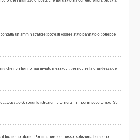
icuro che l’indirizzo di posta che hai usato sia corretto, allora prova a
i contatta un amministratore: potresti essere stato bannato o potrebbe
tenti che non hanno mai inviato messaggi, per ridurre la grandezza del
to la password
, segui le istruzioni e tornerai in linea in poco tempo. Se
are il tuo nome utente. Per rimanere connesso, seleziona l’opzione