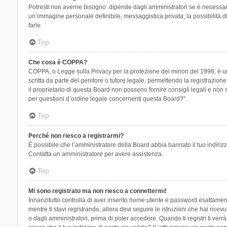
Potresti non averne bisogno: dipende dagli amministratori se è necessario
un’immagine personale definibile, messaggistica privata, la possibilità di
farlo.
Top
Che cosa è COPPA?
COPPA, o Legge sulla Privacy per la protezione dei minori del 1998, è una
scritta da parte del genitore o tutore legale, permettendo la registrazion
il proprietario di questa Board non possono fornire consigli legali e non
per questioni d’ordine legale concernenti questa Board?”.
Top
Perché non riesco a registrarmi?
È possibile che l’amministratore della Board abbia bannato il tuo indirizzo
Contatta un amministratore per avere assistenza.
Top
Mi sono registrato ma non riesco a connettermi!
Innanzitutto controlla di aver inserito nome utente e password esattament
mentre ti stavi registrando, allora devi seguire le istruzioni che hai rice
o dagli amministratori, prima di poter accedere. Quando ti registri ti verrà