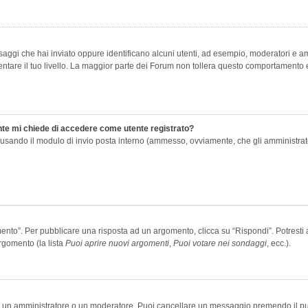
saggi che hai inviato oppure identificano alcuni utenti, ad esempio, moderatori e amm
re il tuo livello. La maggior parte dei Forum non tollera questo comportamento e
ente mi chiede di accedere come utente registrato?
nti usando il modulo di invio posta interno (ammesso, ovviamente, che gli amministra
o”. Per pubblicare una risposta ad un argomento, clicca su “Rispondi”. Potresti av
rgomento (la lista
Puoi aprire nuovi argomenti
,
Puoi votare nei sondaggi
, ecc.).
ia un amministratore o un moderatore. Puoi cancellare un messaggio premendo il p