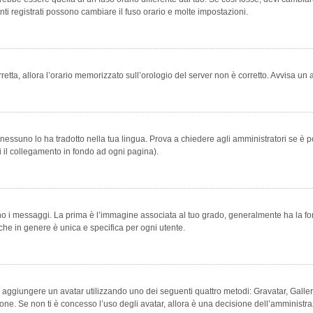
ti registrati possono cambiare il fuso orario e molte impostazioni.
orretta, allora l’orario memorizzato sull’orologio del server non è corretto. Avvisa u
essuno lo ha tradotto nella tua lingua. Prova a chiedere agli amministratori se è po
vi il collegamento in fondo ad ogni pagina).
messaggi. La prima è l’immagine associata al tuo grado, generalmente ha la forma di
che in genere è unica e specifica per ogni utente.
bile aggiungere un avatar utilizzando uno dei seguenti quattro metodi: Gravatar, Gal
ione. Se non ti è concesso l’uso degli avatar, allora è una decisione dell’amministra