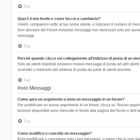
Top
Qual è il mio livello e come faccio a cambiarlo?
I livelli, compaiono sotto al tuo nome utente, e indicano il numero di mes
Non abusare del Forum inviando messaggi non necessari solo per aumenta
messaggi.
Top
Perché quando clicco sul collegamento all’indirizzo di posta di un ut
Solo gli utenti registrati possono inviare messaggi di posta ad altri ute
scorretto o malevolo del sistema di posta da parte di utenti anonimi.
Top
Invio Messaggi
Come apro un argomento o invio un messaggio in un forum?
Per pubblicare un nuovo argomento in un forum, clicca su “Nuovo argoment
funzioni disponibili sono elencate in fondo alla pagina del forum o dell’a
Top
Come modifico o cancello un messaggio?
Puoi modificare o cancellare solo i tuoi messaggi, a meno che tu non s