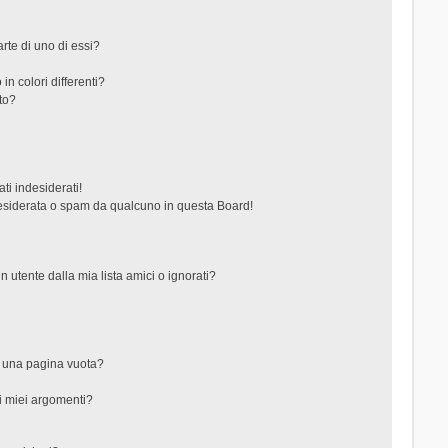
rte di uno di essi?
in colori differenti?
to?
ti indesiderati!
esiderata o spam da qualcuno in questa Board!
tente dalla mia lista amici o ignorati?
?
o una pagina vuota?
i miei argomenti?