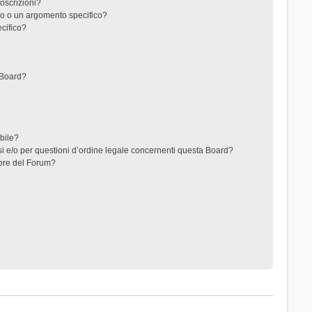
toscrizioni?
o o un argomento specifico?
cifico?
 Board?
ibile?
i e/o per questioni d’ordine legale concernenti questa Board?
ore del Forum?