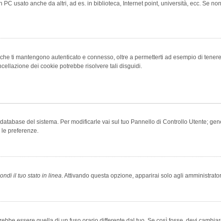
 PC usato anche da altri, ad es. in biblioteca, Internet point, università, ecc. Se no
che ti mantengono autenticato e connesso, oltre a permetterti ad esempio di tenere tr
cellazione dei cookie potrebbe risolvere tali disguidi.
el database del sistema. Per modificarle vai sul tuo Pannello di Controllo Utente; 
 le preferenze.
ndi il tuo stato in linea
. Attivando questa opzione, apparirai solo agli amministrator
be essere quella di un fuso orario differente dal tuo. Se così fosse, devi cambiare l