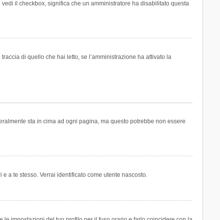
n vedi il checkbox, significa che un amministratore ha disabilitato questa
accia di quello che hai letto, se l’amministrazione ha attivato la
generalmente sta in cima ad ogni pagina, ma questo potrebbe non essere
i e a te stesso. Verrai identificato come utente nascosto.
e impostazioni del tuo profilo per il fuso orario e farlo coincidere con la