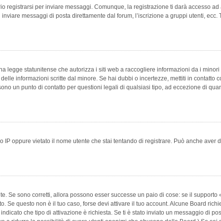
 registrarsi per inviare messaggi. Comunque, la registrazione ti darà accesso ad alt
 inviare messaggi di posta direttamente dal forum, l’iscrizione a gruppi utenti, ecc.
 legge statunitense che autorizza i siti web a raccogliere informazioni da i minori 
e delle informazioni scritte dal minore. Se hai dubbi o incertezze, mettiti in conta
 sono un punto di contatto per questioni legali di qualsiasi tipo, ad eccezione di q
 IP oppure vietato il nome utente che stai tentando di registrare. Può anche aver disab
e. Se sono corretti, allora possono esser successe un paio di cose: se il supporto «
vuto. Se questo non è il tuo caso, forse devi attivare il tuo account. Alcune Board ric
 indicato che tipo di attivazione è richiesta. Se ti è stato inviato un messaggio di po