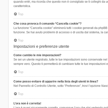
quando entri, ma ricorda che questo non è consigliato se ti colleghi da un
caratteristica.
Top
Che cosa provoca il comando “Cancella cookie”?
La funzione “Cancella cookie” eliminerà tutti i cookie generati da phpBB 
funzione. Se hai avuto problemi di accesso o di uscita dal sistema, la can
Top
Impostazioni e preferenze utente
Come cambio le mie impostazioni?
Se sei un utente registrato, tutte le tue impostazioni sono conservate n
sempre vero. Questo ti permetterà di cambiare tutte le tue impostazioni e
Top
Come posso evitare di apparire nella lista degli utenti in linea?
Nel Pannello di Controllo Utente, sotto “Preferenze”, trovi l’opzione
Nasco
Top
L’ora non è corretta!
L’ora è quasi sicuramente corretta, comunque l’ora che stai vedendo potreb