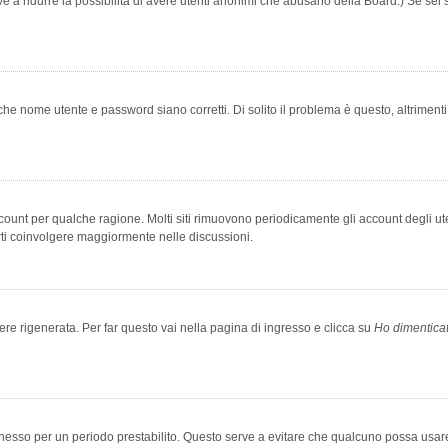
rve a ridurre la possibilità di avere utenti anonimi che abusano della Board.) Se sei s
che nome utente e password siano corretti. Di solito il problema è questo, altriment
account per qualche ragione. Molti siti rimuovono periodicamente gli account degli u
rti coinvolgere maggiormente nelle discussioni.
 rigenerata. Per far questo vai nella pagina di ingresso e clicca su
Ho dimentica
 connesso per un periodo prestabilito. Questo serve a evitare che qualcuno possa us