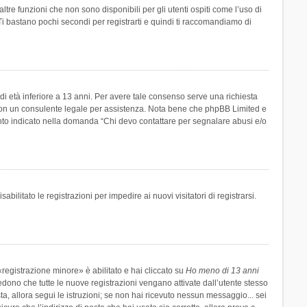
re funzioni che non sono disponibili per gli utenti ospiti come l’uso di
 Ti bastano pochi secondi per registrarti e quindi ti raccomandiamo di
di età inferiore a 13 anni. Per avere tale consenso serve una richiesta
tto con un consulente legale per assistenza. Nota bene che phpBB Limited e
uanto indicato nella domanda “Chi devo contattare per segnalare abusi e/o
ilitato le registrazioni per impedire ai nuovi visitatori di registrarsi.
registrazione minore» è abilitato e hai cliccato su
Ho meno di 13 anni
hiedono che tutte le nuove registrazioni vengano attivate dall’utente stesso
sta, allora segui le istruzioni; se non hai ricevuto nessun messaggio... sei