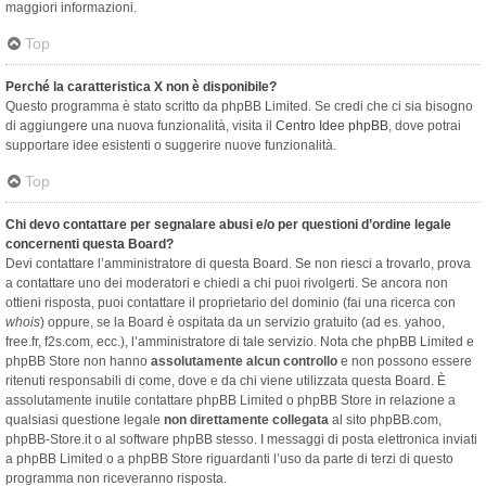
maggiori informazioni.
Top
Perché la caratteristica X non è disponibile?
Questo programma è stato scritto da phpBB Limited. Se credi che ci sia bisogno
di aggiungere una nuova funzionalità, visita il
Centro Idee phpBB
, dove potrai
supportare idee esistenti o suggerire nuove funzionalità.
Top
Chi devo contattare per segnalare abusi e/o per questioni d’ordine legale
concernenti questa Board?
Devi contattare l’amministratore di questa Board. Se non riesci a trovarlo, prova
a contattare uno dei moderatori e chiedi a chi puoi rivolgerti. Se ancora non
ottieni risposta, puoi contattare il proprietario del dominio (fai una ricerca con
whois
) oppure, se la Board è ospitata da un servizio gratuito (ad es. yahoo,
free.fr, f2s.com, ecc.), l’amministratore di tale servizio. Nota che phpBB Limited e
phpBB Store non hanno
assolutamente alcun controllo
e non possono essere
ritenuti responsabili di come, dove e da chi viene utilizzata questa Board. È
assolutamente inutile contattare phpBB Limited o phpBB Store in relazione a
qualsiasi questione legale
non direttamente collegata
al sito phpBB.com,
phpBB-Store.it o al software phpBB stesso. I messaggi di posta elettronica inviati
a phpBB Limited o a phpBB Store riguardanti l’uso da parte di terzi di questo
programma non riceveranno risposta.