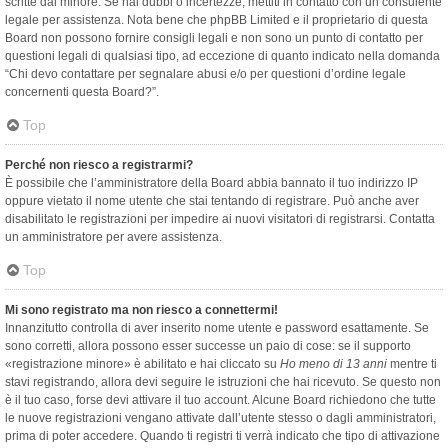
scritte dal minore. Se hai dubbi o incertezze, mettiti in contatto con un consulente
legale per assistenza. Nota bene che phpBB Limited e il proprietario di questa
Board non possono fornire consigli legali e non sono un punto di contatto per
questioni legali di qualsiasi tipo, ad eccezione di quanto indicato nella domanda
“Chi devo contattare per segnalare abusi e/o per questioni d’ordine legale
concernenti questa Board?”.
Top
Perché non riesco a registrarmi?
È possibile che l’amministratore della Board abbia bannato il tuo indirizzo IP
oppure vietato il nome utente che stai tentando di registrare. Può anche aver
disabilitato le registrazioni per impedire ai nuovi visitatori di registrarsi. Contatta
un amministratore per avere assistenza.
Top
Mi sono registrato ma non riesco a connettermi!
Innanzitutto controlla di aver inserito nome utente e password esattamente. Se
sono corretti, allora possono esser successe un paio di cose: se il supporto
«registrazione minore» è abilitato e hai cliccato su
Ho meno di 13 anni
mentre ti
stavi registrando, allora devi seguire le istruzioni che hai ricevuto. Se questo non
è il tuo caso, forse devi attivare il tuo account. Alcune Board richiedono che tutte
le nuove registrazioni vengano attivate dall’utente stesso o dagli amministratori,
prima di poter accedere. Quando ti registri ti verrà indicato che tipo di attivazione