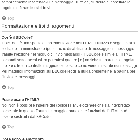
semplicemente inserendovi un messaggio. Tuttavia, sii sicuro di rispettare le
regole del forum in cui ti trovi.
Top
Formattazione e tipi di argomenti
Cos’è il BBCode?
Il BBCode è una speciale implementazione dell’HTML; l’utilizzo è soggetto alla
scelta dell’amministratore (puoi anche disabilitarlo di messaggio in messaggio
tramite l’opzione nel modulo di invio messaggi). Il BBCode è simile all’HTML, i
comandi sono racchiusi tra parentesi quadre [ e ] anziché tra parentesi angolari
< e > e offre un controllo maggiore su cosa e come viene mostrato nei messaggi.
Per maggiori informazioni sul BBCode leggi la guida presente nella pagina per
l’invio dei messaggi.
Top
Posso usare l’HTML?
No. Non è possibile inserire del codice HTML e ottenere che sia interpretato
come tale in questo Forum. La maggior parte delle funzioni dell’HTML può
essere sostituita dal BBCode.
Top
Cosa sono le emoticon?