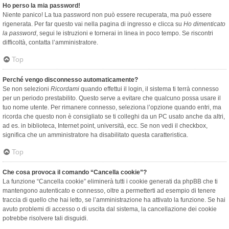
Ho perso la mia password!
Niente panico! La tua password non può essere recuperata, ma può essere
rigenerata. Per far questo vai nella pagina di ingresso e clicca su
Ho dimenticato
la password
, segui le istruzioni e tornerai in linea in poco tempo. Se riscontri
difficoltà, contatta l’amministratore.
Top
Perché vengo disconnesso automaticamente?
Se non selezioni
Ricordami
quando effettui il login, il sistema ti terrà connesso
per un periodo prestabilito. Questo serve a evitare che qualcuno possa usare il
tuo nome utente. Per rimanere connesso, seleziona l’opzione quando entri, ma
ricorda che questo non è consigliato se ti colleghi da un PC usato anche da altri,
ad es. in biblioteca, Internet point, università, ecc. Se non vedi il checkbox,
significa che un amministratore ha disabilitato questa caratteristica.
Top
Che cosa provoca il comando “Cancella cookie”?
La funzione “Cancella cookie” eliminerà tutti i cookie generati da phpBB che ti
mantengono autenticato e connesso, oltre a permetterti ad esempio di tenere
traccia di quello che hai letto, se l’amministrazione ha attivato la funzione. Se hai
avuto problemi di accesso o di uscita dal sistema, la cancellazione dei cookie
potrebbe risolvere tali disguidi.