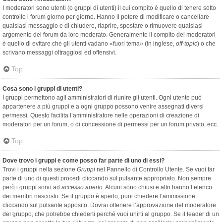
I moderatori sono utenti (o gruppi di utenti) il cui compito è quello di tenere sotto
controllo i forum giorno per giorno. Hanno il potere di modificare o cancellare
qualsiasi messaggio e di chiudere, riaprire, spostare o rimuovere qualsiasi
argomento del forum da loro moderato. Generalmente il compito dei moderatori
è quello di evitare che gli utenti vadano «fuori tema» (in inglese,
off-topic
) o che
scrivano messaggi oltraggiosi ed offensivi.
Top
Cosa sono i gruppi di utenti?
I gruppi permettono agli amministratori di riunire gli utenti. Ogni utente può
appartenere a più gruppi e a ogni gruppo possono venire assegnati diversi
permessi. Questo facilita l’amministratore nelle operazioni di creazione di
moderatori per un forum, o di concessione di permessi per un forum privato, ecc.
Top
Dove trovo i gruppi e come posso far parte di uno di essi?
Trovi i gruppi nella sezione
Gruppi
nel Pannello di Controllo Utente. Se vuoi far
parte di uno di questi procedi cliccando sul pulsante appropriato. Non sempre
però i gruppi sono ad
accesso aperto
. Alcuni sono chiusi e altri hanno l’elenco
dei membri nascosto. Se il gruppo è aperto, puoi chiedere l’ammissione
cliccando sul pulsante apposito. Dovrai ottenere l’approvazione del moderatore
del gruppo, che potrebbe chiederti perché vuoi unirti al gruppo. Se il leader di un