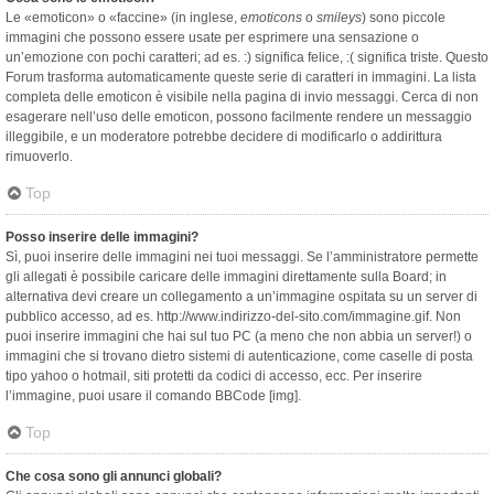
Le «emoticon» o «faccine» (in inglese,
emoticons
o
smileys
) sono piccole
immagini che possono essere usate per esprimere una sensazione o
un’emozione con pochi caratteri; ad es. :) significa felice, :( significa triste. Questo
Forum trasforma automaticamente queste serie di caratteri in immagini. La lista
completa delle emoticon è visibile nella pagina di invio messaggi. Cerca di non
esagerare nell’uso delle emoticon, possono facilmente rendere un messaggio
illeggibile, e un moderatore potrebbe decidere di modificarlo o addirittura
rimuoverlo.
Top
Posso inserire delle immagini?
Sì, puoi inserire delle immagini nei tuoi messaggi. Se l’amministratore permette
gli allegati è possibile caricare delle immagini direttamente sulla Board; in
alternativa devi creare un collegamento a un’immagine ospitata su un server di
pubblico accesso, ad es. http://www.indirizzo-del-sito.com/immagine.gif. Non
puoi inserire immagini che hai sul tuo PC (a meno che non abbia un server!) o
immagini che si trovano dietro sistemi di autenticazione, come caselle di posta
tipo yahoo o hotmail, siti protetti da codici di accesso, ecc. Per inserire
l’immagine, puoi usare il comando BBCode [img].
Top
Che cosa sono gli annunci globali?