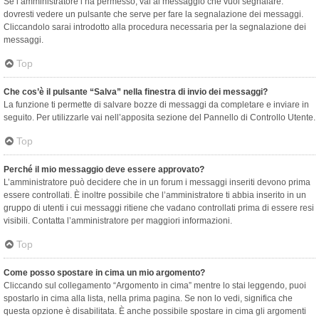
Se l’amministratore l’ha permesso, vai al messaggio che vuoi segnalare:
dovresti vedere un pulsante che serve per fare la segnalazione dei messaggi.
Cliccandolo sarai introdotto alla procedura necessaria per la segnalazione dei
messaggi.
Top
Che cos’è il pulsante “Salva” nella finestra di invio dei messaggi?
La funzione ti permette di salvare bozze di messaggi da completare e inviare in
seguito. Per utilizzarle vai nell’apposita sezione del Pannello di Controllo Utente.
Top
Perché il mio messaggio deve essere approvato?
L’amministratore può decidere che in un forum i messaggi inseriti devono prima
essere controllati. È inoltre possibile che l’amministratore ti abbia inserito in un
gruppo di utenti i cui messaggi ritiene che vadano controllati prima di essere resi
visibili. Contatta l’amministratore per maggiori informazioni.
Top
Come posso spostare in cima un mio argomento?
Cliccando sul collegamento “Argomento in cima” mentre lo stai leggendo, puoi
spostarlo in cima alla lista, nella prima pagina. Se non lo vedi, significa che
questa opzione è disabilitata. È anche possibile spostare in cima gli argomenti