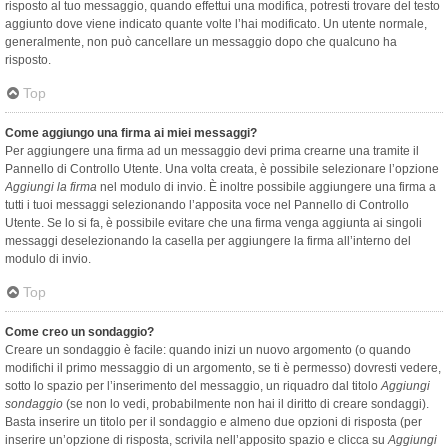
risposto al tuo messaggio, quando effettui una modifica, potresti trovare del testo
aggiunto dove viene indicato quante volte l’hai modificato. Un utente normale,
generalmente, non può cancellare un messaggio dopo che qualcuno ha
risposto.
Top
Come aggiungo una firma ai miei messaggi?
Per aggiungere una firma ad un messaggio devi prima crearne una tramite il
Pannello di Controllo Utente. Una volta creata, è possibile selezionare l’opzione
Aggiungi la firma
nel modulo di invio. È inoltre possibile aggiungere una firma a
tutti i tuoi messaggi selezionando l’apposita voce nel Pannello di Controllo
Utente. Se lo si fa, è possibile evitare che una firma venga aggiunta ai singoli
messaggi deselezionando la casella per aggiungere la firma all’interno del
modulo di invio.
Top
Come creo un sondaggio?
Creare un sondaggio è facile: quando inizi un nuovo argomento (o quando
modifichi il primo messaggio di un argomento, se ti è permesso) dovresti vedere,
sotto lo spazio per l’inserimento del messaggio, un riquadro dal titolo
Aggiungi
sondaggio
(se non lo vedi, probabilmente non hai il diritto di creare sondaggi).
Basta inserire un titolo per il sondaggio e almeno due opzioni di risposta (per
inserire un’opzione di risposta, scrivila nell’apposito spazio e clicca su
Aggiungi