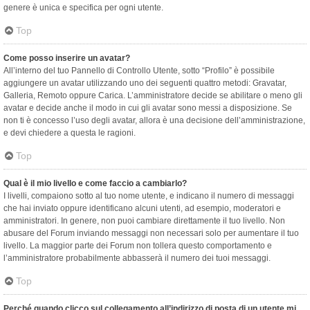
genere è unica e specifica per ogni utente.
Top
Come posso inserire un avatar?
All’interno del tuo Pannello di Controllo Utente, sotto “Profilo” è possibile
aggiungere un avatar utilizzando uno dei seguenti quattro metodi: Gravatar,
Galleria, Remoto oppure Carica. L’amministratore decide se abilitare o meno gli
avatar e decide anche il modo in cui gli avatar sono messi a disposizione. Se
non ti è concesso l’uso degli avatar, allora è una decisione dell’amministrazione,
e devi chiedere a questa le ragioni.
Top
Qual è il mio livello e come faccio a cambiarlo?
I livelli, compaiono sotto al tuo nome utente, e indicano il numero di messaggi
che hai inviato oppure identificano alcuni utenti, ad esempio, moderatori e
amministratori. In genere, non puoi cambiare direttamente il tuo livello. Non
abusare del Forum inviando messaggi non necessari solo per aumentare il tuo
livello. La maggior parte dei Forum non tollera questo comportamento e
l’amministratore probabilmente abbasserà il numero dei tuoi messaggi.
Top
Perché quando clicco sul collegamento all’indirizzo di posta di un utente mi