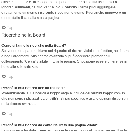
ciascun utente, c’è un collegamento per aggiungerlo alla tua lista amici o
ignorati. Altrimenti, dal tuo Pannello di Controllo Utente puoi aggiungere
direttamente un utente inserendo il suo nome utente. Puoi anche rimuovere un
utente dalla lista dalla stessa pagina.
Top
Ricerche nella Board
Come si fanno le ricerche nella Board?
Scrivendo una parola chiave nel riquadro di ricerca visibile nell’Indice, nei forum
e negli argomenti. Alla ricerca avanzata si può accedere premendo il
collegamento “Cerca” visibile in tutte le pagine. Ci possono essere differenze in
base allo stile utilizzato.
Top
Perché la mia ricerca non dà risultati?
Probabilmente la tua ricerca è troppo vaga e include dei termini troppo comuni
che non sono indicizzati da phpBB3. Sii più specifico e usa le opzioni disponibili
nella ricerca avanzata.
Top
Perché la mia ricerca dà come risultato una pagina vuota?
La tua ricerca ha dato troppi risultati per le capacità di calcolo del server. Usa la