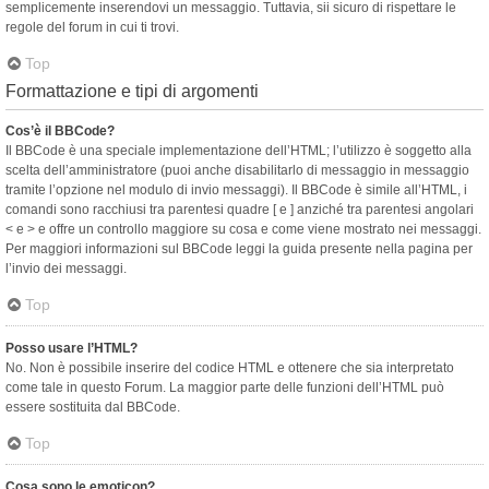
semplicemente inserendovi un messaggio. Tuttavia, sii sicuro di rispettare le
regole del forum in cui ti trovi.
Top
Formattazione e tipi di argomenti
Cos’è il BBCode?
Il BBCode è una speciale implementazione dell’HTML; l’utilizzo è soggetto alla
scelta dell’amministratore (puoi anche disabilitarlo di messaggio in messaggio
tramite l’opzione nel modulo di invio messaggi). Il BBCode è simile all’HTML, i
comandi sono racchiusi tra parentesi quadre [ e ] anziché tra parentesi angolari
< e > e offre un controllo maggiore su cosa e come viene mostrato nei messaggi.
Per maggiori informazioni sul BBCode leggi la guida presente nella pagina per
l’invio dei messaggi.
Top
Posso usare l’HTML?
No. Non è possibile inserire del codice HTML e ottenere che sia interpretato
come tale in questo Forum. La maggior parte delle funzioni dell’HTML può
essere sostituita dal BBCode.
Top
Cosa sono le emoticon?