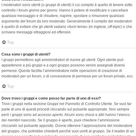
I moderatori sono utenti (o gruppi di utenti) il cui compito è quello di tenere sotto
controllo i forum giorno per giorno. Hanno il potere di modificare o cancellare
qualsiasi messaggio e di chiudere, riaprire, spostare o rimuovere qualsiasi
argomento del forum da loro moderato. Generalmente il compito dei moderatori
è quello di evitare che gli utenti vadano «fuori tema» (in inglese,
off-topic
) o che
scrivano messaggi oltraggiosi ed offensivi.
Top
Cosa sono i gruppi di utenti?
I gruppi permettono agli amministratori di riunire gli utenti. Ogni utente può
appartenere a più gruppi e a ogni gruppo possono venire assegnati diversi
permessi. Questo facilita l’amministratore nelle operazioni di creazione di
moderatori per un forum, o di concessione di permessi per un forum privato, ecc.
Top
Dove trovo i gruppi e come posso far parte di uno di essi?
Trovi i gruppi nella sezione
Gruppi
nel Pannello di Controllo Utente. Se vuoi far
parte di uno di questi procedi cliccando sul pulsante appropriato. Non sempre
però i gruppi sono ad
accesso aperto
. Alcuni sono chiusi e altri hanno l’elenco
dei membri nascosto. Se il gruppo è aperto, puoi chiedere l’ammissione
cliccando sul pulsante apposito. Dovrai ottenere l’approvazione del moderatore
del gruppo, che potrebbe chiederti perché vuoi unirti al gruppo. Se il leader di un