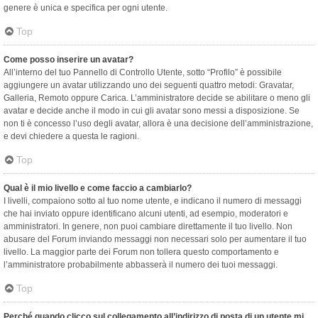
genere è unica e specifica per ogni utente.
Top
Come posso inserire un avatar?
All’interno del tuo Pannello di Controllo Utente, sotto “Profilo” è possibile
aggiungere un avatar utilizzando uno dei seguenti quattro metodi: Gravatar,
Galleria, Remoto oppure Carica. L’amministratore decide se abilitare o meno gli
avatar e decide anche il modo in cui gli avatar sono messi a disposizione. Se
non ti è concesso l’uso degli avatar, allora è una decisione dell’amministrazione,
e devi chiedere a questa le ragioni.
Top
Qual è il mio livello e come faccio a cambiarlo?
I livelli, compaiono sotto al tuo nome utente, e indicano il numero di messaggi
che hai inviato oppure identificano alcuni utenti, ad esempio, moderatori e
amministratori. In genere, non puoi cambiare direttamente il tuo livello. Non
abusare del Forum inviando messaggi non necessari solo per aumentare il tuo
livello. La maggior parte dei Forum non tollera questo comportamento e
l’amministratore probabilmente abbasserà il numero dei tuoi messaggi.
Top
Perché quando clicco sul collegamento all’indirizzo di posta di un utente mi