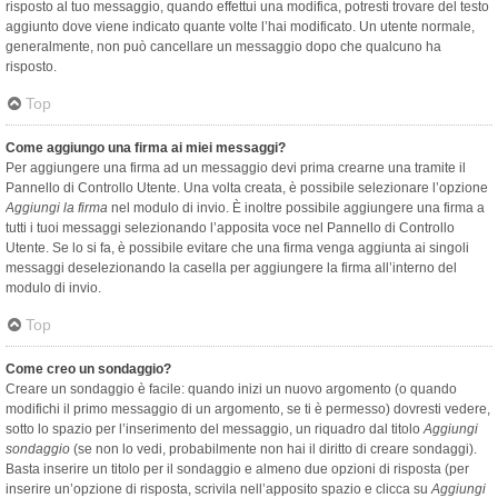
risposto al tuo messaggio, quando effettui una modifica, potresti trovare del testo
aggiunto dove viene indicato quante volte l’hai modificato. Un utente normale,
generalmente, non può cancellare un messaggio dopo che qualcuno ha
risposto.
Top
Come aggiungo una firma ai miei messaggi?
Per aggiungere una firma ad un messaggio devi prima crearne una tramite il
Pannello di Controllo Utente. Una volta creata, è possibile selezionare l’opzione
Aggiungi la firma
nel modulo di invio. È inoltre possibile aggiungere una firma a
tutti i tuoi messaggi selezionando l’apposita voce nel Pannello di Controllo
Utente. Se lo si fa, è possibile evitare che una firma venga aggiunta ai singoli
messaggi deselezionando la casella per aggiungere la firma all’interno del
modulo di invio.
Top
Come creo un sondaggio?
Creare un sondaggio è facile: quando inizi un nuovo argomento (o quando
modifichi il primo messaggio di un argomento, se ti è permesso) dovresti vedere,
sotto lo spazio per l’inserimento del messaggio, un riquadro dal titolo
Aggiungi
sondaggio
(se non lo vedi, probabilmente non hai il diritto di creare sondaggi).
Basta inserire un titolo per il sondaggio e almeno due opzioni di risposta (per
inserire un’opzione di risposta, scrivila nell’apposito spazio e clicca su
Aggiungi