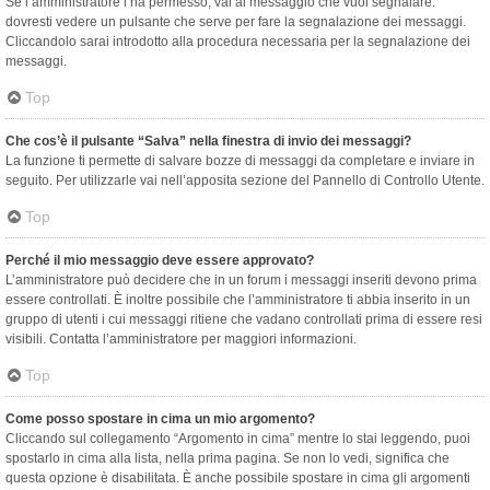
Se l’amministratore l’ha permesso, vai al messaggio che vuoi segnalare:
dovresti vedere un pulsante che serve per fare la segnalazione dei messaggi.
Cliccandolo sarai introdotto alla procedura necessaria per la segnalazione dei
messaggi.
Top
Che cos’è il pulsante “Salva” nella finestra di invio dei messaggi?
La funzione ti permette di salvare bozze di messaggi da completare e inviare in
seguito. Per utilizzarle vai nell’apposita sezione del Pannello di Controllo Utente.
Top
Perché il mio messaggio deve essere approvato?
L’amministratore può decidere che in un forum i messaggi inseriti devono prima
essere controllati. È inoltre possibile che l’amministratore ti abbia inserito in un
gruppo di utenti i cui messaggi ritiene che vadano controllati prima di essere resi
visibili. Contatta l’amministratore per maggiori informazioni.
Top
Come posso spostare in cima un mio argomento?
Cliccando sul collegamento “Argomento in cima” mentre lo stai leggendo, puoi
spostarlo in cima alla lista, nella prima pagina. Se non lo vedi, significa che
questa opzione è disabilitata. È anche possibile spostare in cima gli argomenti