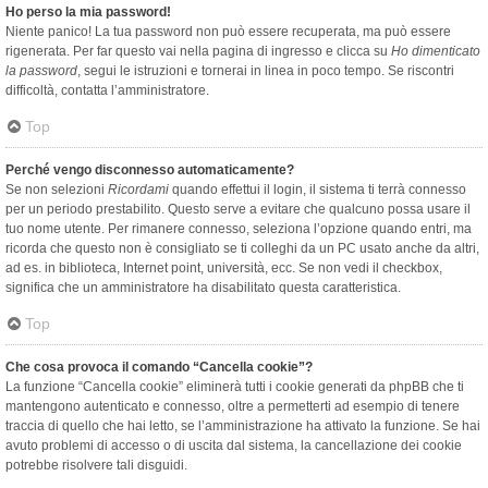
Ho perso la mia password!
Niente panico! La tua password non può essere recuperata, ma può essere
rigenerata. Per far questo vai nella pagina di ingresso e clicca su
Ho dimenticato
la password
, segui le istruzioni e tornerai in linea in poco tempo. Se riscontri
difficoltà, contatta l’amministratore.
Top
Perché vengo disconnesso automaticamente?
Se non selezioni
Ricordami
quando effettui il login, il sistema ti terrà connesso
per un periodo prestabilito. Questo serve a evitare che qualcuno possa usare il
tuo nome utente. Per rimanere connesso, seleziona l’opzione quando entri, ma
ricorda che questo non è consigliato se ti colleghi da un PC usato anche da altri,
ad es. in biblioteca, Internet point, università, ecc. Se non vedi il checkbox,
significa che un amministratore ha disabilitato questa caratteristica.
Top
Che cosa provoca il comando “Cancella cookie”?
La funzione “Cancella cookie” eliminerà tutti i cookie generati da phpBB che ti
mantengono autenticato e connesso, oltre a permetterti ad esempio di tenere
traccia di quello che hai letto, se l’amministrazione ha attivato la funzione. Se hai
avuto problemi di accesso o di uscita dal sistema, la cancellazione dei cookie
potrebbe risolvere tali disguidi.