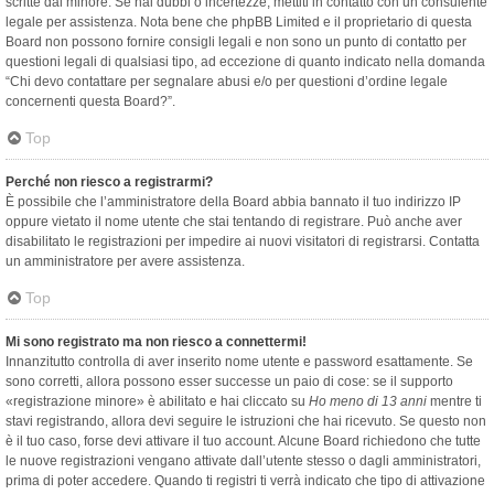
scritte dal minore. Se hai dubbi o incertezze, mettiti in contatto con un consulente
legale per assistenza. Nota bene che phpBB Limited e il proprietario di questa
Board non possono fornire consigli legali e non sono un punto di contatto per
questioni legali di qualsiasi tipo, ad eccezione di quanto indicato nella domanda
“Chi devo contattare per segnalare abusi e/o per questioni d’ordine legale
concernenti questa Board?”.
Top
Perché non riesco a registrarmi?
È possibile che l’amministratore della Board abbia bannato il tuo indirizzo IP
oppure vietato il nome utente che stai tentando di registrare. Può anche aver
disabilitato le registrazioni per impedire ai nuovi visitatori di registrarsi. Contatta
un amministratore per avere assistenza.
Top
Mi sono registrato ma non riesco a connettermi!
Innanzitutto controlla di aver inserito nome utente e password esattamente. Se
sono corretti, allora possono esser successe un paio di cose: se il supporto
«registrazione minore» è abilitato e hai cliccato su
Ho meno di 13 anni
mentre ti
stavi registrando, allora devi seguire le istruzioni che hai ricevuto. Se questo non
è il tuo caso, forse devi attivare il tuo account. Alcune Board richiedono che tutte
le nuove registrazioni vengano attivate dall’utente stesso o dagli amministratori,
prima di poter accedere. Quando ti registri ti verrà indicato che tipo di attivazione