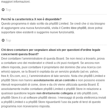
maggiori informazioni.
Top
Perché la caratteristica X non è disponibile?
Questo programma è stato scritto da phpBB Limited. Se credi che ci sia bisogno
di aggiungere una nuova funzionalità, visita il
Centro Idee phpBB
, dove potrai
supportare idee esistenti o suggerire nuove funzionalità.
Top
Chi devo contattare per segnalare abusi e/o per questioni d’ordine legale
concernenti questa Board?
Devi contattare l’amministratore di questa Board. Se non riesci a trovarlo, prova
a contattare uno dei moderatori e chiedi a chi puoi rivolgerti. Se ancora non
ottieni risposta, puoi contattare il proprietario del dominio (fai una ricerca con
whois
) oppure, se la Board è ospitata da un servizio gratuito (ad es. yahoo,
free.fr, f2s.com, ecc.), l’amministratore di tale servizio. Nota che phpBB Limited e
phpBB Store non hanno
assolutamente alcun controllo
e non possono essere
ritenuti responsabili di come, dove e da chi viene utilizzata questa Board. È
assolutamente inutile contattare phpBB Limited o phpBB Store in relazione a
qualsiasi questione legale
non direttamente collegata
al sito phpBB.com,
phpBB-Store.it o al software phpBB stesso. I messaggi di posta elettronica inviati
a phpBB Limited o a phpBB Store riguardanti l’uso da parte di terzi di questo
programma non riceveranno risposta.