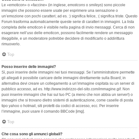
Le «emoticon» o «faccine» (in inglese,
emoticons
o
smileys
) sono piccole
immagini che possono essere usate per esprimere una sensazione o
un’emozione con pochi caratteri; ad es. :) significa felice, :( significa triste. Questo
Forum trasforma automaticamente queste serie di caratteri in immagini. La lista
completa delle emoticon è visibile nella pagina di invio messaggi. Cerca di non
esagerare nell’uso delle emoticon, possono facilmente rendere un messaggio
illeggibile, e un moderatore potrebbe decidere di modificarlo o addirittura
rimuoverlo.
Top
Posso inserire delle immagini?
Sì, puoi inserire delle immagini nei tuoi messaggi. Se l’amministratore permette
gli allegati è possibile caricare delle immagini direttamente sulla Board; in
alternativa devi creare un collegamento a un’immagine ospitata su un server di
pubblico accesso, ad es. http://www.indirizzo-del-sito.com/immagine.gif. Non
puoi inserire immagini che hai sul tuo PC (a meno che non abbia un server!) o
immagini che si trovano dietro sistemi di autenticazione, come caselle di posta
tipo yahoo o hotmail, siti protetti da codici di accesso, ecc. Per inserire
l’immagine, puoi usare il comando BBCode [img].
Top
Che cosa sono gli annunci globali?