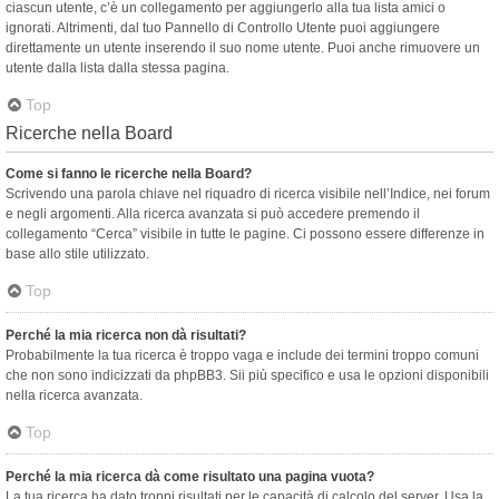
ciascun utente, c’è un collegamento per aggiungerlo alla tua lista amici o
ignorati. Altrimenti, dal tuo Pannello di Controllo Utente puoi aggiungere
direttamente un utente inserendo il suo nome utente. Puoi anche rimuovere un
utente dalla lista dalla stessa pagina.
Top
Ricerche nella Board
Come si fanno le ricerche nella Board?
Scrivendo una parola chiave nel riquadro di ricerca visibile nell’Indice, nei forum
e negli argomenti. Alla ricerca avanzata si può accedere premendo il
collegamento “Cerca” visibile in tutte le pagine. Ci possono essere differenze in
base allo stile utilizzato.
Top
Perché la mia ricerca non dà risultati?
Probabilmente la tua ricerca è troppo vaga e include dei termini troppo comuni
che non sono indicizzati da phpBB3. Sii più specifico e usa le opzioni disponibili
nella ricerca avanzata.
Top
Perché la mia ricerca dà come risultato una pagina vuota?
La tua ricerca ha dato troppi risultati per le capacità di calcolo del server. Usa la