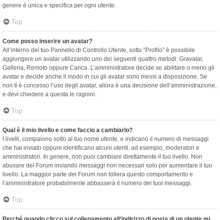
genere è unica e specifica per ogni utente.
Top
Come posso inserire un avatar?
All’interno del tuo Pannello di Controllo Utente, sotto “Profilo” è possibile
aggiungere un avatar utilizzando uno dei seguenti quattro metodi: Gravatar,
Galleria, Remoto oppure Carica. L’amministratore decide se abilitare o meno gli
avatar e decide anche il modo in cui gli avatar sono messi a disposizione. Se
non ti è concesso l’uso degli avatar, allora è una decisione dell’amministrazione,
e devi chiedere a questa le ragioni.
Top
Qual è il mio livello e come faccio a cambiarlo?
I livelli, compaiono sotto al tuo nome utente, e indicano il numero di messaggi
che hai inviato oppure identificano alcuni utenti, ad esempio, moderatori e
amministratori. In genere, non puoi cambiare direttamente il tuo livello. Non
abusare del Forum inviando messaggi non necessari solo per aumentare il tuo
livello. La maggior parte dei Forum non tollera questo comportamento e
l’amministratore probabilmente abbasserà il numero dei tuoi messaggi.
Top
Perché quando clicco sul collegamento all’indirizzo di posta di un utente mi