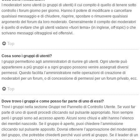
I moderatori sono utenti (o gruppi di utenti) il cui compito è quello di tenere sotto
controllo i forum giorno per giorno. Hanno il potere di modificare o cancellare
qualsiasi messaggio e di chiudere, riaprire, spostare o rimuovere qualsiasi
argomento del forum da loro moderato. Generalmente il compito dei moderatori
è quello di evitare che gli utenti vadano «fuori tema» (in inglese,
off-topic
) o che
scrivano messaggi oltraggiosi ed offensivi.
Top
Cosa sono i gruppi di utenti?
I gruppi permettono agli amministratori di riunire gli utenti. Ogni utente può
appartenere a più gruppi e a ogni gruppo possono venire assegnati diversi
permessi. Questo facilita l’amministratore nelle operazioni di creazione di
moderatori per un forum, o di concessione di permessi per un forum privato, ecc.
Top
Dove trovo i gruppi e come posso far parte di uno di essi?
Trovi i gruppi nella sezione
Gruppi
nel Pannello di Controllo Utente. Se vuoi far
parte di uno di questi procedi cliccando sul pulsante appropriato. Non sempre
però i gruppi sono ad
accesso aperto
. Alcuni sono chiusi e altri hanno l’elenco
dei membri nascosto. Se il gruppo è aperto, puoi chiedere l’ammissione
cliccando sul pulsante apposito. Dovrai ottenere l’approvazione del moderatore
del gruppo, che potrebbe chiederti perché vuoi unirti al gruppo. Se il leader di un