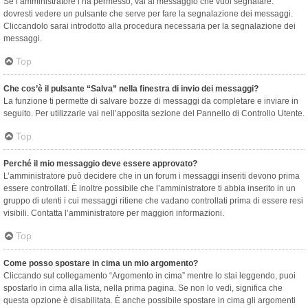
Se l’amministratore l’ha permesso, vai al messaggio che vuoi segnalare:
dovresti vedere un pulsante che serve per fare la segnalazione dei messaggi.
Cliccandolo sarai introdotto alla procedura necessaria per la segnalazione dei
messaggi.
Top
Che cos’è il pulsante “Salva” nella finestra di invio dei messaggi?
La funzione ti permette di salvare bozze di messaggi da completare e inviare in
seguito. Per utilizzarle vai nell’apposita sezione del Pannello di Controllo Utente.
Top
Perché il mio messaggio deve essere approvato?
L’amministratore può decidere che in un forum i messaggi inseriti devono prima
essere controllati. È inoltre possibile che l’amministratore ti abbia inserito in un
gruppo di utenti i cui messaggi ritiene che vadano controllati prima di essere resi
visibili. Contatta l’amministratore per maggiori informazioni.
Top
Come posso spostare in cima un mio argomento?
Cliccando sul collegamento “Argomento in cima” mentre lo stai leggendo, puoi
spostarlo in cima alla lista, nella prima pagina. Se non lo vedi, significa che
questa opzione è disabilitata. È anche possibile spostare in cima gli argomenti