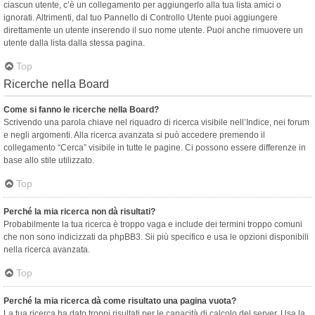
ciascun utente, c’è un collegamento per aggiungerlo alla tua lista amici o
ignorati. Altrimenti, dal tuo Pannello di Controllo Utente puoi aggiungere
direttamente un utente inserendo il suo nome utente. Puoi anche rimuovere un
utente dalla lista dalla stessa pagina.
Top
Ricerche nella Board
Come si fanno le ricerche nella Board?
Scrivendo una parola chiave nel riquadro di ricerca visibile nell’Indice, nei forum
e negli argomenti. Alla ricerca avanzata si può accedere premendo il
collegamento “Cerca” visibile in tutte le pagine. Ci possono essere differenze in
base allo stile utilizzato.
Top
Perché la mia ricerca non dà risultati?
Probabilmente la tua ricerca è troppo vaga e include dei termini troppo comuni
che non sono indicizzati da phpBB3. Sii più specifico e usa le opzioni disponibili
nella ricerca avanzata.
Top
Perché la mia ricerca dà come risultato una pagina vuota?
La tua ricerca ha dato troppi risultati per le capacità di calcolo del server. Usa la