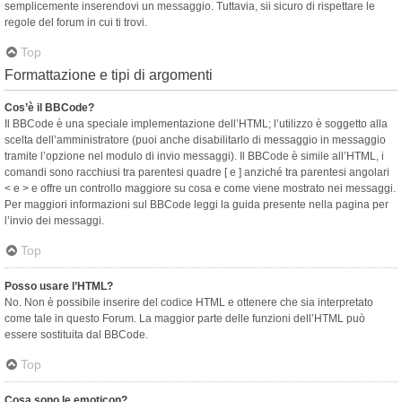
semplicemente inserendovi un messaggio. Tuttavia, sii sicuro di rispettare le
regole del forum in cui ti trovi.
Top
Formattazione e tipi di argomenti
Cos’è il BBCode?
Il BBCode è una speciale implementazione dell’HTML; l’utilizzo è soggetto alla
scelta dell’amministratore (puoi anche disabilitarlo di messaggio in messaggio
tramite l’opzione nel modulo di invio messaggi). Il BBCode è simile all’HTML, i
comandi sono racchiusi tra parentesi quadre [ e ] anziché tra parentesi angolari
< e > e offre un controllo maggiore su cosa e come viene mostrato nei messaggi.
Per maggiori informazioni sul BBCode leggi la guida presente nella pagina per
l’invio dei messaggi.
Top
Posso usare l’HTML?
No. Non è possibile inserire del codice HTML e ottenere che sia interpretato
come tale in questo Forum. La maggior parte delle funzioni dell’HTML può
essere sostituita dal BBCode.
Top
Cosa sono le emoticon?