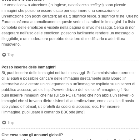
Le «emoticon» o «faccine» (in inglese,
emoticons
o
smileys
) sono piccole
immagini che possono essere usate per esprimere una sensazione o
un’emozione con pochi caratteri; ad es. :) significa felice, :( significa triste. Questo
Forum trasforma automaticamente queste serie di caratteri in immagini. La lista
completa delle emoticon è visibile nella pagina di invio messaggi. Cerca di non
esagerare nell’uso delle emoticon, possono facilmente rendere un messaggio
illeggibile, e un moderatore potrebbe decidere di modificarlo o addirittura
rimuoverlo.
Top
Posso inserire delle immagini?
Sì, puoi inserire delle immagini nei tuoi messaggi. Se l’amministratore permette
gli allegati è possibile caricare delle immagini direttamente sulla Board; in
alternativa devi creare un collegamento a un’immagine ospitata su un server di
pubblico accesso, ad es. http://www.indirizzo-del-sito.com/immagine.gif. Non
puoi inserire immagini che hai sul tuo PC (a meno che non abbia un server!) o
immagini che si trovano dietro sistemi di autenticazione, come caselle di posta
tipo yahoo o hotmail, siti protetti da codici di accesso, ecc. Per inserire
l’immagine, puoi usare il comando BBCode [img].
Top
Che cosa sono gli annunci globali?