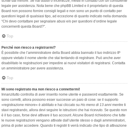
scritte dal minore. Se hai dubbi o incertezze, mettiti in contatto con un consulente
legale per assistenza. Nota bene che phpBB Limited e il proprietario di questa
Board non possono fornire consigli legali e non sono un punto di contatto per
questioni legali di qualsiasi tipo, ad eccezione di quanto indicato nella domanda
“Chi devo contattare per segnalare abusi e/o per questioni d’ordine legale
concernenti questa Board?”.
Top
Perché non riesco a registrarmi?
È possibile che l’amministratore della Board abbia bannato il tuo indirizzo IP
oppure vietato il nome utente che stai tentando di registrare. Può anche aver
disabilitato le registrazioni per impedire ai nuovi visitatori di registrarsi. Contatta
un amministratore per avere assistenza.
Top
Mi sono registrato ma non riesco a connettermi!
Innanzitutto controlla di aver inserito nome utente e password esattamente. Se
sono corretti, allora possono esser successe un paio di cose: se il supporto
«registrazione minore» è abilitato e hai cliccato su
Ho meno di 13 anni
mentre ti
stavi registrando, allora devi seguire le istruzioni che hai ricevuto. Se questo non
è il tuo caso, forse devi attivare il tuo account. Alcune Board richiedono che tutte
le nuove registrazioni vengano attivate dall’utente stesso o dagli amministratori,
prima di poter accedere. Quando ti registri ti verrà indicato che tipo di attivazione