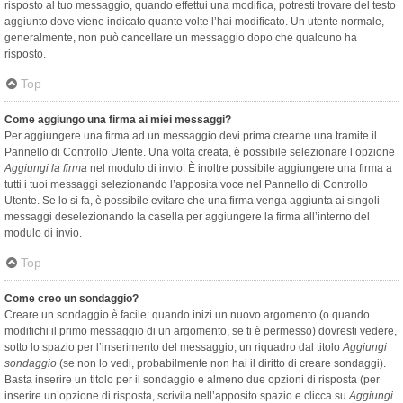
risposto al tuo messaggio, quando effettui una modifica, potresti trovare del testo
aggiunto dove viene indicato quante volte l’hai modificato. Un utente normale,
generalmente, non può cancellare un messaggio dopo che qualcuno ha
risposto.
Top
Come aggiungo una firma ai miei messaggi?
Per aggiungere una firma ad un messaggio devi prima crearne una tramite il
Pannello di Controllo Utente. Una volta creata, è possibile selezionare l’opzione
Aggiungi la firma
nel modulo di invio. È inoltre possibile aggiungere una firma a
tutti i tuoi messaggi selezionando l’apposita voce nel Pannello di Controllo
Utente. Se lo si fa, è possibile evitare che una firma venga aggiunta ai singoli
messaggi deselezionando la casella per aggiungere la firma all’interno del
modulo di invio.
Top
Come creo un sondaggio?
Creare un sondaggio è facile: quando inizi un nuovo argomento (o quando
modifichi il primo messaggio di un argomento, se ti è permesso) dovresti vedere,
sotto lo spazio per l’inserimento del messaggio, un riquadro dal titolo
Aggiungi
sondaggio
(se non lo vedi, probabilmente non hai il diritto di creare sondaggi).
Basta inserire un titolo per il sondaggio e almeno due opzioni di risposta (per
inserire un’opzione di risposta, scrivila nell’apposito spazio e clicca su
Aggiungi