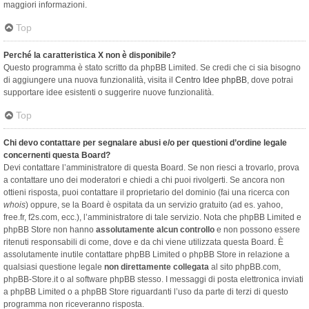
maggiori informazioni.
Top
Perché la caratteristica X non è disponibile?
Questo programma è stato scritto da phpBB Limited. Se credi che ci sia bisogno
di aggiungere una nuova funzionalità, visita il
Centro Idee phpBB
, dove potrai
supportare idee esistenti o suggerire nuove funzionalità.
Top
Chi devo contattare per segnalare abusi e/o per questioni d’ordine legale
concernenti questa Board?
Devi contattare l’amministratore di questa Board. Se non riesci a trovarlo, prova
a contattare uno dei moderatori e chiedi a chi puoi rivolgerti. Se ancora non
ottieni risposta, puoi contattare il proprietario del dominio (fai una ricerca con
whois
) oppure, se la Board è ospitata da un servizio gratuito (ad es. yahoo,
free.fr, f2s.com, ecc.), l’amministratore di tale servizio. Nota che phpBB Limited e
phpBB Store non hanno
assolutamente alcun controllo
e non possono essere
ritenuti responsabili di come, dove e da chi viene utilizzata questa Board. È
assolutamente inutile contattare phpBB Limited o phpBB Store in relazione a
qualsiasi questione legale
non direttamente collegata
al sito phpBB.com,
phpBB-Store.it o al software phpBB stesso. I messaggi di posta elettronica inviati
a phpBB Limited o a phpBB Store riguardanti l’uso da parte di terzi di questo
programma non riceveranno risposta.