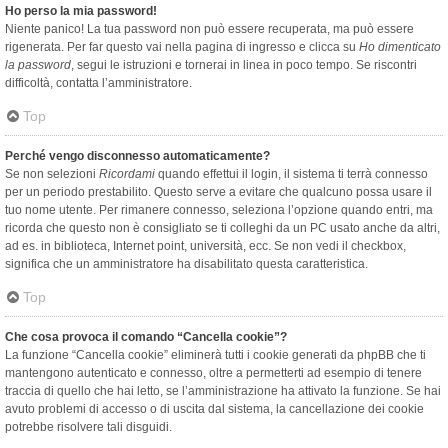
Ho perso la mia password!
Niente panico! La tua password non può essere recuperata, ma può essere
rigenerata. Per far questo vai nella pagina di ingresso e clicca su
Ho dimenticato
la password
, segui le istruzioni e tornerai in linea in poco tempo. Se riscontri
difficoltà, contatta l’amministratore.
Top
Perché vengo disconnesso automaticamente?
Se non selezioni
Ricordami
quando effettui il login, il sistema ti terrà connesso
per un periodo prestabilito. Questo serve a evitare che qualcuno possa usare il
tuo nome utente. Per rimanere connesso, seleziona l’opzione quando entri, ma
ricorda che questo non è consigliato se ti colleghi da un PC usato anche da altri,
ad es. in biblioteca, Internet point, università, ecc. Se non vedi il checkbox,
significa che un amministratore ha disabilitato questa caratteristica.
Top
Che cosa provoca il comando “Cancella cookie”?
La funzione “Cancella cookie” eliminerà tutti i cookie generati da phpBB che ti
mantengono autenticato e connesso, oltre a permetterti ad esempio di tenere
traccia di quello che hai letto, se l’amministrazione ha attivato la funzione. Se hai
avuto problemi di accesso o di uscita dal sistema, la cancellazione dei cookie
potrebbe risolvere tali disguidi.