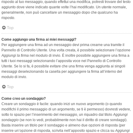
risposto al tuo messaggio, quando effettui una modifica, potresti trovare del testo
aggiunto dove viene indicato quante volte l’hai modificato. Un utente normale,
generalmente, non può cancellare un messaggio dopo che qualcuno ha
risposto.
Top
Come aggiungo una firma ai miei messaggi?
Per aggiungere una firma ad un messaggio devi prima crearne una tramite il
Pannello di Controllo Utente. Una volta creata, è possibile selezionare l’opzione
Aggiungi la firma
nel modulo di invio. È inoltre possibile aggiungere una firma a
tutti i tuoi messaggi selezionando l’apposita voce nel Pannello di Controllo
Utente. Se lo si fa, è possibile evitare che una firma venga aggiunta ai singoli
messaggi deselezionando la casella per aggiungere la firma all’interno del
modulo di invio.
Top
Come creo un sondaggio?
Creare un sondaggio è facile: quando inizi un nuovo argomento (o quando
modifichi il primo messaggio di un argomento, se ti è permesso) dovresti vedere,
sotto lo spazio per l’inserimento del messaggio, un riquadro dal titolo
Aggiungi
sondaggio
(se non lo vedi, probabilmente non hai il diritto di creare sondaggi).
Basta inserire un titolo per il sondaggio e almeno due opzioni di risposta (per
inserire un’opzione di risposta, scrivila nell’apposito spazio e clicca su
Aggiungi