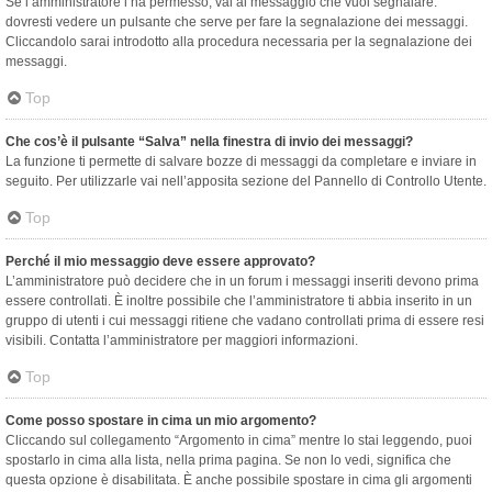
Se l’amministratore l’ha permesso, vai al messaggio che vuoi segnalare:
dovresti vedere un pulsante che serve per fare la segnalazione dei messaggi.
Cliccandolo sarai introdotto alla procedura necessaria per la segnalazione dei
messaggi.
Top
Che cos’è il pulsante “Salva” nella finestra di invio dei messaggi?
La funzione ti permette di salvare bozze di messaggi da completare e inviare in
seguito. Per utilizzarle vai nell’apposita sezione del Pannello di Controllo Utente.
Top
Perché il mio messaggio deve essere approvato?
L’amministratore può decidere che in un forum i messaggi inseriti devono prima
essere controllati. È inoltre possibile che l’amministratore ti abbia inserito in un
gruppo di utenti i cui messaggi ritiene che vadano controllati prima di essere resi
visibili. Contatta l’amministratore per maggiori informazioni.
Top
Come posso spostare in cima un mio argomento?
Cliccando sul collegamento “Argomento in cima” mentre lo stai leggendo, puoi
spostarlo in cima alla lista, nella prima pagina. Se non lo vedi, significa che
questa opzione è disabilitata. È anche possibile spostare in cima gli argomenti