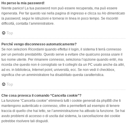
Ho perso la mia password!
Niente panico! La tua password non può essere recuperata, ma può essere
rigenerata. Per far questo vai nella pagina di ingresso e clicca su
Ho dimenticato
la password
, segui le istruzioni e tornerai in linea in poco tempo. Se riscontri
difficoltà, contatta l’amministratore.
Top
Perché vengo disconnesso automaticamente?
Se non selezioni
Ricordami
quando effettui il login, il sistema ti terrà connesso
per un periodo prestabilito. Questo serve a evitare che qualcuno possa usare il
tuo nome utente. Per rimanere connesso, seleziona l’opzione quando entri, ma
ricorda che questo non è consigliato se ti colleghi da un PC usato anche da altri,
ad es. in biblioteca, Internet point, università, ecc. Se non vedi il checkbox,
significa che un amministratore ha disabilitato questa caratteristica.
Top
Che cosa provoca il comando “Cancella cookie”?
La funzione “Cancella cookie” eliminerà tutti i cookie generati da phpBB che ti
mantengono autenticato e connesso, oltre a permetterti ad esempio di tenere
traccia di quello che hai letto, se l’amministrazione ha attivato la funzione. Se hai
avuto problemi di accesso o di uscita dal sistema, la cancellazione dei cookie
potrebbe risolvere tali disguidi.