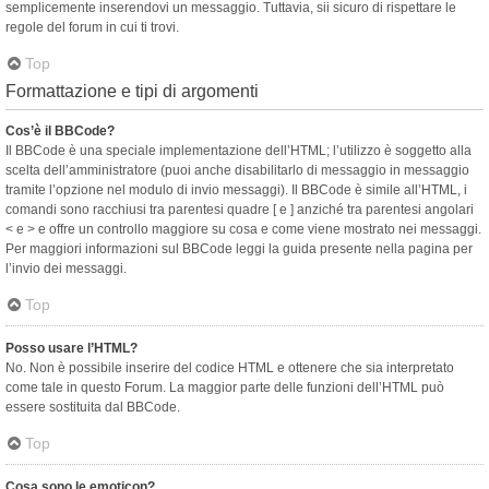
semplicemente inserendovi un messaggio. Tuttavia, sii sicuro di rispettare le
regole del forum in cui ti trovi.
Top
Formattazione e tipi di argomenti
Cos’è il BBCode?
Il BBCode è una speciale implementazione dell’HTML; l’utilizzo è soggetto alla
scelta dell’amministratore (puoi anche disabilitarlo di messaggio in messaggio
tramite l’opzione nel modulo di invio messaggi). Il BBCode è simile all’HTML, i
comandi sono racchiusi tra parentesi quadre [ e ] anziché tra parentesi angolari
< e > e offre un controllo maggiore su cosa e come viene mostrato nei messaggi.
Per maggiori informazioni sul BBCode leggi la guida presente nella pagina per
l’invio dei messaggi.
Top
Posso usare l’HTML?
No. Non è possibile inserire del codice HTML e ottenere che sia interpretato
come tale in questo Forum. La maggior parte delle funzioni dell’HTML può
essere sostituita dal BBCode.
Top
Cosa sono le emoticon?