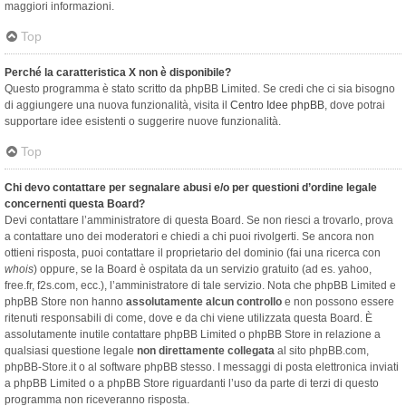
maggiori informazioni.
Top
Perché la caratteristica X non è disponibile?
Questo programma è stato scritto da phpBB Limited. Se credi che ci sia bisogno
di aggiungere una nuova funzionalità, visita il
Centro Idee phpBB
, dove potrai
supportare idee esistenti o suggerire nuove funzionalità.
Top
Chi devo contattare per segnalare abusi e/o per questioni d’ordine legale
concernenti questa Board?
Devi contattare l’amministratore di questa Board. Se non riesci a trovarlo, prova
a contattare uno dei moderatori e chiedi a chi puoi rivolgerti. Se ancora non
ottieni risposta, puoi contattare il proprietario del dominio (fai una ricerca con
whois
) oppure, se la Board è ospitata da un servizio gratuito (ad es. yahoo,
free.fr, f2s.com, ecc.), l’amministratore di tale servizio. Nota che phpBB Limited e
phpBB Store non hanno
assolutamente alcun controllo
e non possono essere
ritenuti responsabili di come, dove e da chi viene utilizzata questa Board. È
assolutamente inutile contattare phpBB Limited o phpBB Store in relazione a
qualsiasi questione legale
non direttamente collegata
al sito phpBB.com,
phpBB-Store.it o al software phpBB stesso. I messaggi di posta elettronica inviati
a phpBB Limited o a phpBB Store riguardanti l’uso da parte di terzi di questo
programma non riceveranno risposta.