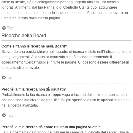
ciascun utente, c’è un collegamento per aggiungerlo alla tua lista amici o
ignorati. Altrimenti, dal tuo Pannello di Controllo Utente puoi aggiungere
direttamente un utente inserendo il suo nome utente. Puoi anche rimuovere un
utente dalla lista dalla stessa pagina.
Top
Ricerche nella Board
Come si fanno le ricerche nella Board?
Scrivendo una parola chiave nel riquadro di ricerca visibile nell’Indice, nei forum
e negli argomenti. Alla ricerca avanzata si può accedere premendo il
collegamento “Cerca” visibile in tutte le pagine. Ci possono essere differenze in
base allo stile utilizzato.
Top
Perché la mia ricerca non dà risultati?
Probabilmente la tua ricerca è troppo vaga e include dei termini troppo comuni
che non sono indicizzati da phpBB3. Sii più specifico e usa le opzioni disponibili
nella ricerca avanzata.
Top
Perché la mia ricerca dà come risultato una pagina vuota?
La tua ricerca ha dato troppi risultati per le capacità di calcolo del server. Usa la