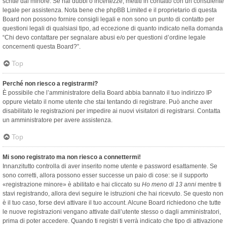
scritte dal minore. Se hai dubbi o incertezze, mettiti in contatto con un consulente
legale per assistenza. Nota bene che phpBB Limited e il proprietario di questa
Board non possono fornire consigli legali e non sono un punto di contatto per
questioni legali di qualsiasi tipo, ad eccezione di quanto indicato nella domanda
“Chi devo contattare per segnalare abusi e/o per questioni d’ordine legale
concernenti questa Board?”.
Top
Perché non riesco a registrarmi?
È possibile che l’amministratore della Board abbia bannato il tuo indirizzo IP
oppure vietato il nome utente che stai tentando di registrare. Può anche aver
disabilitato le registrazioni per impedire ai nuovi visitatori di registrarsi. Contatta
un amministratore per avere assistenza.
Top
Mi sono registrato ma non riesco a connettermi!
Innanzitutto controlla di aver inserito nome utente e password esattamente. Se
sono corretti, allora possono esser successe un paio di cose: se il supporto
«registrazione minore» è abilitato e hai cliccato su
Ho meno di 13 anni
mentre ti
stavi registrando, allora devi seguire le istruzioni che hai ricevuto. Se questo non
è il tuo caso, forse devi attivare il tuo account. Alcune Board richiedono che tutte
le nuove registrazioni vengano attivate dall’utente stesso o dagli amministratori,
prima di poter accedere. Quando ti registri ti verrà indicato che tipo di attivazione