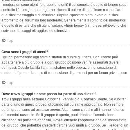
I moderatori sono utenti (o gruppi di utenti) il cui compito è quello di tenere sotto
controllo i forum giorno per giorno. Hanno il potere di modificare o cancellare
qualsiasi messaggio e di chiudere, riaprire, spostare o rimuovere qualsiasi
argomento del forum da loro moderato. Generalmente il compito dei moderatori
è quello di evitare che gli utenti vadano «fuori tema» (in inglese,
off-topic
) o che
scrivano messaggi oltraggiosi ed offensivi.
Top
Cosa sono i gruppi di utenti?
I gruppi permettono agli amministratori di riunire gli utenti. Ogni utente può
appartenere a più gruppi e a ogni gruppo possono venire assegnati diversi
permessi. Questo facilita l’amministratore nelle operazioni di creazione di
moderatori per un forum, o di concessione di permessi per un forum privato, ecc.
Top
Dove trovo i gruppi e come posso far parte di uno di essi?
Trovi i gruppi nella sezione
Gruppi
nel Pannello di Controllo Utente. Se vuoi far
parte di uno di questi procedi cliccando sul pulsante appropriato. Non sempre
però i gruppi sono ad
accesso aperto
. Alcuni sono chiusi e altri hanno l’elenco
dei membri nascosto. Se il gruppo è aperto, puoi chiedere l’ammissione
cliccando sul pulsante apposito. Dovrai ottenere l’approvazione del moderatore
del gruppo, che potrebbe chiederti perché vuoi unirti al gruppo. Se il leader di un