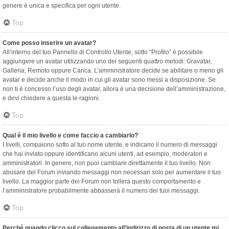
genere è unica e specifica per ogni utente.
Top
Come posso inserire un avatar?
All’interno del tuo Pannello di Controllo Utente, sotto “Profilo” è possibile
aggiungere un avatar utilizzando uno dei seguenti quattro metodi: Gravatar,
Galleria, Remoto oppure Carica. L’amministratore decide se abilitare o meno gli
avatar e decide anche il modo in cui gli avatar sono messi a disposizione. Se
non ti è concesso l’uso degli avatar, allora è una decisione dell’amministrazione,
e devi chiedere a questa le ragioni.
Top
Qual è il mio livello e come faccio a cambiarlo?
I livelli, compaiono sotto al tuo nome utente, e indicano il numero di messaggi
che hai inviato oppure identificano alcuni utenti, ad esempio, moderatori e
amministratori. In genere, non puoi cambiare direttamente il tuo livello. Non
abusare del Forum inviando messaggi non necessari solo per aumentare il tuo
livello. La maggior parte dei Forum non tollera questo comportamento e
l’amministratore probabilmente abbasserà il numero dei tuoi messaggi.
Top
Perché quando clicco sul collegamento all’indirizzo di posta di un utente mi