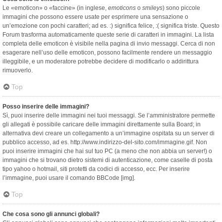
Le «emoticon» o «faccine» (in inglese,
emoticons
o
smileys
) sono piccole
immagini che possono essere usate per esprimere una sensazione o
un’emozione con pochi caratteri; ad es. :) significa felice, :( significa triste. Questo
Forum trasforma automaticamente queste serie di caratteri in immagini. La lista
completa delle emoticon è visibile nella pagina di invio messaggi. Cerca di non
esagerare nell’uso delle emoticon, possono facilmente rendere un messaggio
illeggibile, e un moderatore potrebbe decidere di modificarlo o addirittura
rimuoverlo.
Top
Posso inserire delle immagini?
Sì, puoi inserire delle immagini nei tuoi messaggi. Se l’amministratore permette
gli allegati è possibile caricare delle immagini direttamente sulla Board; in
alternativa devi creare un collegamento a un’immagine ospitata su un server di
pubblico accesso, ad es. http://www.indirizzo-del-sito.com/immagine.gif. Non
puoi inserire immagini che hai sul tuo PC (a meno che non abbia un server!) o
immagini che si trovano dietro sistemi di autenticazione, come caselle di posta
tipo yahoo o hotmail, siti protetti da codici di accesso, ecc. Per inserire
l’immagine, puoi usare il comando BBCode [img].
Top
Che cosa sono gli annunci globali?