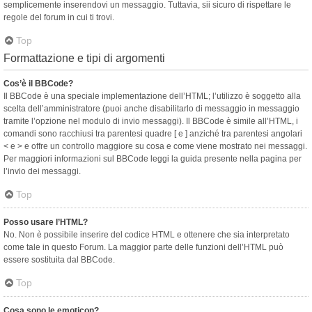
semplicemente inserendovi un messaggio. Tuttavia, sii sicuro di rispettare le
regole del forum in cui ti trovi.
Top
Formattazione e tipi di argomenti
Cos’è il BBCode?
Il BBCode è una speciale implementazione dell’HTML; l’utilizzo è soggetto alla
scelta dell’amministratore (puoi anche disabilitarlo di messaggio in messaggio
tramite l’opzione nel modulo di invio messaggi). Il BBCode è simile all’HTML, i
comandi sono racchiusi tra parentesi quadre [ e ] anziché tra parentesi angolari
< e > e offre un controllo maggiore su cosa e come viene mostrato nei messaggi.
Per maggiori informazioni sul BBCode leggi la guida presente nella pagina per
l’invio dei messaggi.
Top
Posso usare l’HTML?
No. Non è possibile inserire del codice HTML e ottenere che sia interpretato
come tale in questo Forum. La maggior parte delle funzioni dell’HTML può
essere sostituita dal BBCode.
Top
Cosa sono le emoticon?