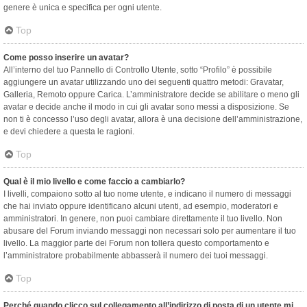
genere è unica e specifica per ogni utente.
Top
Come posso inserire un avatar?
All’interno del tuo Pannello di Controllo Utente, sotto “Profilo” è possibile
aggiungere un avatar utilizzando uno dei seguenti quattro metodi: Gravatar,
Galleria, Remoto oppure Carica. L’amministratore decide se abilitare o meno gli
avatar e decide anche il modo in cui gli avatar sono messi a disposizione. Se
non ti è concesso l’uso degli avatar, allora è una decisione dell’amministrazione,
e devi chiedere a questa le ragioni.
Top
Qual è il mio livello e come faccio a cambiarlo?
I livelli, compaiono sotto al tuo nome utente, e indicano il numero di messaggi
che hai inviato oppure identificano alcuni utenti, ad esempio, moderatori e
amministratori. In genere, non puoi cambiare direttamente il tuo livello. Non
abusare del Forum inviando messaggi non necessari solo per aumentare il tuo
livello. La maggior parte dei Forum non tollera questo comportamento e
l’amministratore probabilmente abbasserà il numero dei tuoi messaggi.
Top
Perché quando clicco sul collegamento all’indirizzo di posta di un utente mi