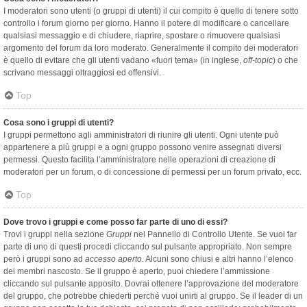
I moderatori sono utenti (o gruppi di utenti) il cui compito è quello di tenere sotto
controllo i forum giorno per giorno. Hanno il potere di modificare o cancellare
qualsiasi messaggio e di chiudere, riaprire, spostare o rimuovere qualsiasi
argomento del forum da loro moderato. Generalmente il compito dei moderatori
è quello di evitare che gli utenti vadano «fuori tema» (in inglese,
off-topic
) o che
scrivano messaggi oltraggiosi ed offensivi.
Top
Cosa sono i gruppi di utenti?
I gruppi permettono agli amministratori di riunire gli utenti. Ogni utente può
appartenere a più gruppi e a ogni gruppo possono venire assegnati diversi
permessi. Questo facilita l’amministratore nelle operazioni di creazione di
moderatori per un forum, o di concessione di permessi per un forum privato, ecc.
Top
Dove trovo i gruppi e come posso far parte di uno di essi?
Trovi i gruppi nella sezione
Gruppi
nel Pannello di Controllo Utente. Se vuoi far
parte di uno di questi procedi cliccando sul pulsante appropriato. Non sempre
però i gruppi sono ad
accesso aperto
. Alcuni sono chiusi e altri hanno l’elenco
dei membri nascosto. Se il gruppo è aperto, puoi chiedere l’ammissione
cliccando sul pulsante apposito. Dovrai ottenere l’approvazione del moderatore
del gruppo, che potrebbe chiederti perché vuoi unirti al gruppo. Se il leader di un