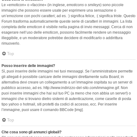
Le «emoticon» o «faccine» (in inglese,
emoticons
o
smileys
) sono piccole
immagini che possono essere usate per esprimere una sensazione o
un’emozione con pochi caratteri; ad es. :) significa felice, :( significa triste. Questo
Forum trasforma automaticamente queste serie di caratteri in immagini. La lista
completa delle emoticon è visibile nella pagina di invio messaggi. Cerca di non
esagerare nell’uso delle emoticon, possono facilmente rendere un messaggio
illeggibile, e un moderatore potrebbe decidere di modificarlo o addirittura
rimuoverlo.
Top
Posso inserire delle immagini?
Sì, puoi inserire delle immagini nei tuoi messaggi. Se l’amministratore permette
gli allegati è possibile caricare delle immagini direttamente sulla Board; in
alternativa devi creare un collegamento a un’immagine ospitata su un server di
pubblico accesso, ad es. http://www.indirizzo-del-sito.com/immagine.gif. Non
puoi inserire immagini che hai sul tuo PC (a meno che non abbia un server!) o
immagini che si trovano dietro sistemi di autenticazione, come caselle di posta
tipo yahoo o hotmail, siti protetti da codici di accesso, ecc. Per inserire
l’immagine, puoi usare il comando BBCode [img].
Top
Che cosa sono gli annunci globali?