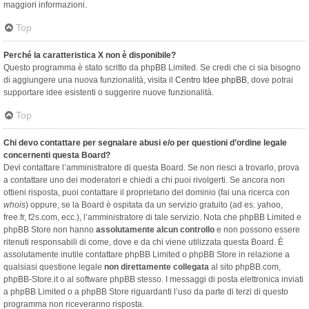
maggiori informazioni.
Top
Perché la caratteristica X non è disponibile?
Questo programma è stato scritto da phpBB Limited. Se credi che ci sia bisogno
di aggiungere una nuova funzionalità, visita il
Centro Idee phpBB
, dove potrai
supportare idee esistenti o suggerire nuove funzionalità.
Top
Chi devo contattare per segnalare abusi e/o per questioni d’ordine legale
concernenti questa Board?
Devi contattare l’amministratore di questa Board. Se non riesci a trovarlo, prova
a contattare uno dei moderatori e chiedi a chi puoi rivolgerti. Se ancora non
ottieni risposta, puoi contattare il proprietario del dominio (fai una ricerca con
whois
) oppure, se la Board è ospitata da un servizio gratuito (ad es. yahoo,
free.fr, f2s.com, ecc.), l’amministratore di tale servizio. Nota che phpBB Limited e
phpBB Store non hanno
assolutamente alcun controllo
e non possono essere
ritenuti responsabili di come, dove e da chi viene utilizzata questa Board. È
assolutamente inutile contattare phpBB Limited o phpBB Store in relazione a
qualsiasi questione legale
non direttamente collegata
al sito phpBB.com,
phpBB-Store.it o al software phpBB stesso. I messaggi di posta elettronica inviati
a phpBB Limited o a phpBB Store riguardanti l’uso da parte di terzi di questo
programma non riceveranno risposta.