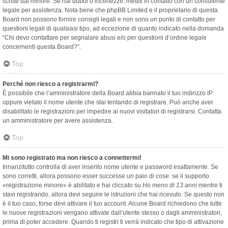
scritte dal minore. Se hai dubbi o incertezze, mettiti in contatto con un consulente
legale per assistenza. Nota bene che phpBB Limited e il proprietario di questa
Board non possono fornire consigli legali e non sono un punto di contatto per
questioni legali di qualsiasi tipo, ad eccezione di quanto indicato nella domanda
“Chi devo contattare per segnalare abusi e/o per questioni d’ordine legale
concernenti questa Board?”.
Top
Perché non riesco a registrarmi?
È possibile che l’amministratore della Board abbia bannato il tuo indirizzo IP
oppure vietato il nome utente che stai tentando di registrare. Può anche aver
disabilitato le registrazioni per impedire ai nuovi visitatori di registrarsi. Contatta
un amministratore per avere assistenza.
Top
Mi sono registrato ma non riesco a connettermi!
Innanzitutto controlla di aver inserito nome utente e password esattamente. Se
sono corretti, allora possono esser successe un paio di cose: se il supporto
«registrazione minore» è abilitato e hai cliccato su
Ho meno di 13 anni
mentre ti
stavi registrando, allora devi seguire le istruzioni che hai ricevuto. Se questo non
è il tuo caso, forse devi attivare il tuo account. Alcune Board richiedono che tutte
le nuove registrazioni vengano attivate dall’utente stesso o dagli amministratori,
prima di poter accedere. Quando ti registri ti verrà indicato che tipo di attivazione