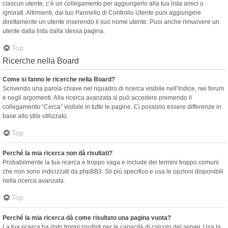
ciascun utente, c’è un collegamento per aggiungerlo alla tua lista amici o
ignorati. Altrimenti, dal tuo Pannello di Controllo Utente puoi aggiungere
direttamente un utente inserendo il suo nome utente. Puoi anche rimuovere un
utente dalla lista dalla stessa pagina.
Top
Ricerche nella Board
Come si fanno le ricerche nella Board?
Scrivendo una parola chiave nel riquadro di ricerca visibile nell’Indice, nei forum
e negli argomenti. Alla ricerca avanzata si può accedere premendo il
collegamento “Cerca” visibile in tutte le pagine. Ci possono essere differenze in
base allo stile utilizzato.
Top
Perché la mia ricerca non dà risultati?
Probabilmente la tua ricerca è troppo vaga e include dei termini troppo comuni
che non sono indicizzati da phpBB3. Sii più specifico e usa le opzioni disponibili
nella ricerca avanzata.
Top
Perché la mia ricerca dà come risultato una pagina vuota?
La tua ricerca ha dato troppi risultati per le capacità di calcolo del server. Usa la