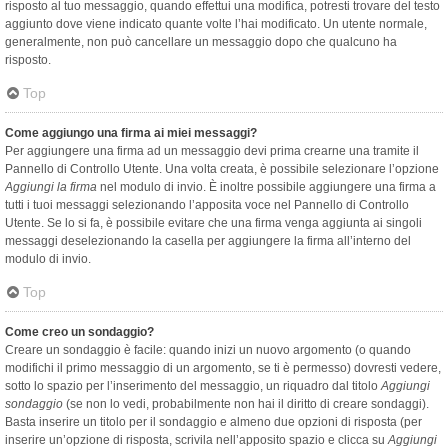
risposto al tuo messaggio, quando effettui una modifica, potresti trovare del testo
aggiunto dove viene indicato quante volte l’hai modificato. Un utente normale,
generalmente, non può cancellare un messaggio dopo che qualcuno ha
risposto.
Top
Come aggiungo una firma ai miei messaggi?
Per aggiungere una firma ad un messaggio devi prima crearne una tramite il
Pannello di Controllo Utente. Una volta creata, è possibile selezionare l’opzione
Aggiungi la firma
nel modulo di invio. È inoltre possibile aggiungere una firma a
tutti i tuoi messaggi selezionando l’apposita voce nel Pannello di Controllo
Utente. Se lo si fa, è possibile evitare che una firma venga aggiunta ai singoli
messaggi deselezionando la casella per aggiungere la firma all’interno del
modulo di invio.
Top
Come creo un sondaggio?
Creare un sondaggio è facile: quando inizi un nuovo argomento (o quando
modifichi il primo messaggio di un argomento, se ti è permesso) dovresti vedere,
sotto lo spazio per l’inserimento del messaggio, un riquadro dal titolo
Aggiungi
sondaggio
(se non lo vedi, probabilmente non hai il diritto di creare sondaggi).
Basta inserire un titolo per il sondaggio e almeno due opzioni di risposta (per
inserire un’opzione di risposta, scrivila nell’apposito spazio e clicca su
Aggiungi