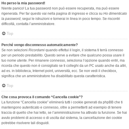
Ho perso la mia password!
Niente panico! La tua password non può essere recuperata, ma può essere
rigenerata. Per far questo vai nella pagina di ingresso e clicca su
Ho dimenticato
la password
, segui le istruzioni e tornerai in linea in poco tempo. Se riscontri
difficoltà, contatta l’amministratore.
Top
Perché vengo disconnesso automaticamente?
Se non selezioni
Ricordami
quando effettui il login, il sistema ti terrà connesso
per un periodo prestabilito. Questo serve a evitare che qualcuno possa usare il
tuo nome utente. Per rimanere connesso, seleziona l’opzione quando entri, ma
ricorda che questo non è consigliato se ti colleghi da un PC usato anche da altri,
ad es. in biblioteca, Internet point, università, ecc. Se non vedi il checkbox,
significa che un amministratore ha disabilitato questa caratteristica.
Top
Che cosa provoca il comando “Cancella cookie”?
La funzione “Cancella cookie” eliminerà tutti i cookie generati da phpBB che ti
mantengono autenticato e connesso, oltre a permetterti ad esempio di tenere
traccia di quello che hai letto, se l’amministrazione ha attivato la funzione. Se hai
avuto problemi di accesso o di uscita dal sistema, la cancellazione dei cookie
potrebbe risolvere tali disguidi.