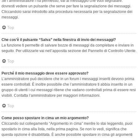
Se l’amministratore l’ha permesso, vai al messaggio che vuoi segnalare:
dovresti vedere un pulsante che serve per fare la segnalazione dei messaggi.
Cliccandolo sarai introdotto alla procedura necessaria per la segnalazione dei
messaggi.
Top
Che cos’è il pulsante “Salva” nella finestra di invio dei messaggi?
La funzione ti permette di salvare bozze di messaggi da completare e inviare in
seguito. Per utilizzarle vai nell’apposita sezione del Pannello di Controllo Utente.
Top
Perché il mio messaggio deve essere approvato?
L’amministratore può decidere che in un forum i messaggi inseriti devono prima
essere controllati. È inoltre possibile che l’amministratore ti abbia inserito in un
gruppo di utenti i cui messaggi ritiene che vadano controllati prima di essere resi
visibili. Contatta l’amministratore per maggiori informazioni.
Top
Come posso spostare in cima un mio argomento?
Cliccando sul collegamento “Argomento in cima” mentre lo stai leggendo, puoi
spostarlo in cima alla lista, nella prima pagina. Se non lo vedi, significa che
questa opzione è disabilitata. È anche possibile spostare in cima gli argomenti