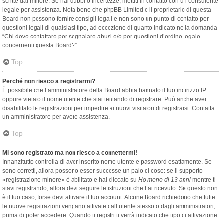
scritte dal minore. Se hai dubbi o incertezze, mettiti in contatto con un consulente
legale per assistenza. Nota bene che phpBB Limited e il proprietario di questa
Board non possono fornire consigli legali e non sono un punto di contatto per
questioni legali di qualsiasi tipo, ad eccezione di quanto indicato nella domanda
“Chi devo contattare per segnalare abusi e/o per questioni d’ordine legale
concernenti questa Board?”.
Top
Perché non riesco a registrarmi?
È possibile che l’amministratore della Board abbia bannato il tuo indirizzo IP
oppure vietato il nome utente che stai tentando di registrare. Può anche aver
disabilitato le registrazioni per impedire ai nuovi visitatori di registrarsi. Contatta
un amministratore per avere assistenza.
Top
Mi sono registrato ma non riesco a connettermi!
Innanzitutto controlla di aver inserito nome utente e password esattamente. Se
sono corretti, allora possono esser successe un paio di cose: se il supporto
«registrazione minore» è abilitato e hai cliccato su
Ho meno di 13 anni
mentre ti
stavi registrando, allora devi seguire le istruzioni che hai ricevuto. Se questo non
è il tuo caso, forse devi attivare il tuo account. Alcune Board richiedono che tutte
le nuove registrazioni vengano attivate dall’utente stesso o dagli amministratori,
prima di poter accedere. Quando ti registri ti verrà indicato che tipo di attivazione