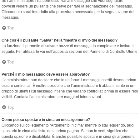
Se l’amministratore l’ha permesso, vai al messaggio che vuoi segnalare:
dovresti vedere un pulsante che serve per fare la segnalazione dei messaggi.
Cliccandolo sarai introdotto alla procedura necessaria per la segnalazione dei
messaggi.
Top
Che cos’è il pulsante “Salva” nella finestra di invio dei messaggi?
La funzione ti permette di salvare bozze di messaggi da completare e inviare in
seguito. Per utilizzarle vai nell’apposita sezione del Pannello di Controllo Utente.
Top
Perché il mio messaggio deve essere approvato?
L’amministratore può decidere che in un forum i messaggi inseriti devono prima
essere controllati. È inoltre possibile che l’amministratore ti abbia inserito in un
gruppo di utenti i cui messaggi ritiene che vadano controllati prima di essere resi
visibili. Contatta l’amministratore per maggiori informazioni.
Top
Come posso spostare in cima un mio argomento?
Cliccando sul collegamento “Argomento in cima” mentre lo stai leggendo, puoi
spostarlo in cima alla lista, nella prima pagina. Se non lo vedi, significa che
questa opzione è disabilitata. È anche possibile spostare in cima gli argomenti