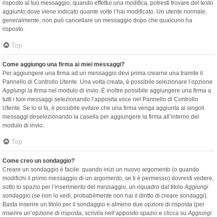
risposto al tuo messaggio, quando effettui una modifica, potresti trovare del testo
aggiunto dove viene indicato quante volte l’hai modificato. Un utente normale,
generalmente, non può cancellare un messaggio dopo che qualcuno ha
risposto.
Top
Come aggiungo una firma ai miei messaggi?
Per aggiungere una firma ad un messaggio devi prima crearne una tramite il
Pannello di Controllo Utente. Una volta creata, è possibile selezionare l’opzione
Aggiungi la firma
nel modulo di invio. È inoltre possibile aggiungere una firma a
tutti i tuoi messaggi selezionando l’apposita voce nel Pannello di Controllo
Utente. Se lo si fa, è possibile evitare che una firma venga aggiunta ai singoli
messaggi deselezionando la casella per aggiungere la firma all’interno del
modulo di invio.
Top
Come creo un sondaggio?
Creare un sondaggio è facile: quando inizi un nuovo argomento (o quando
modifichi il primo messaggio di un argomento, se ti è permesso) dovresti vedere,
sotto lo spazio per l’inserimento del messaggio, un riquadro dal titolo
Aggiungi
sondaggio
(se non lo vedi, probabilmente non hai il diritto di creare sondaggi).
Basta inserire un titolo per il sondaggio e almeno due opzioni di risposta (per
inserire un’opzione di risposta, scrivila nell’apposito spazio e clicca su
Aggiungi