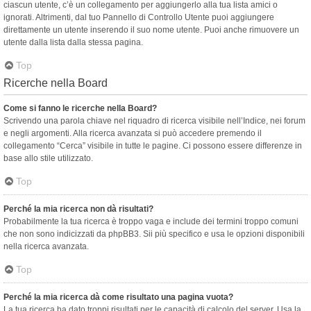
ciascun utente, c’è un collegamento per aggiungerlo alla tua lista amici o
ignorati. Altrimenti, dal tuo Pannello di Controllo Utente puoi aggiungere
direttamente un utente inserendo il suo nome utente. Puoi anche rimuovere un
utente dalla lista dalla stessa pagina.
Top
Ricerche nella Board
Come si fanno le ricerche nella Board?
Scrivendo una parola chiave nel riquadro di ricerca visibile nell’Indice, nei forum
e negli argomenti. Alla ricerca avanzata si può accedere premendo il
collegamento “Cerca” visibile in tutte le pagine. Ci possono essere differenze in
base allo stile utilizzato.
Top
Perché la mia ricerca non dà risultati?
Probabilmente la tua ricerca è troppo vaga e include dei termini troppo comuni
che non sono indicizzati da phpBB3. Sii più specifico e usa le opzioni disponibili
nella ricerca avanzata.
Top
Perché la mia ricerca dà come risultato una pagina vuota?
La tua ricerca ha dato troppi risultati per le capacità di calcolo del server. Usa la