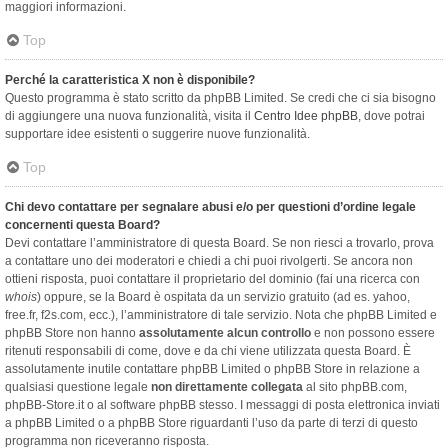
maggiori informazioni.
Top
Perché la caratteristica X non è disponibile?
Questo programma è stato scritto da phpBB Limited. Se credi che ci sia bisogno
di aggiungere una nuova funzionalità, visita il
Centro Idee phpBB
, dove potrai
supportare idee esistenti o suggerire nuove funzionalità.
Top
Chi devo contattare per segnalare abusi e/o per questioni d’ordine legale
concernenti questa Board?
Devi contattare l’amministratore di questa Board. Se non riesci a trovarlo, prova
a contattare uno dei moderatori e chiedi a chi puoi rivolgerti. Se ancora non
ottieni risposta, puoi contattare il proprietario del dominio (fai una ricerca con
whois
) oppure, se la Board è ospitata da un servizio gratuito (ad es. yahoo,
free.fr, f2s.com, ecc.), l’amministratore di tale servizio. Nota che phpBB Limited e
phpBB Store non hanno
assolutamente alcun controllo
e non possono essere
ritenuti responsabili di come, dove e da chi viene utilizzata questa Board. È
assolutamente inutile contattare phpBB Limited o phpBB Store in relazione a
qualsiasi questione legale
non direttamente collegata
al sito phpBB.com,
phpBB-Store.it o al software phpBB stesso. I messaggi di posta elettronica inviati
a phpBB Limited o a phpBB Store riguardanti l’uso da parte di terzi di questo
programma non riceveranno risposta.