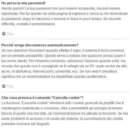
Ho perso la mia password!
Niente panico! La tua password non può essere recuperata, ma può essere
rigenerata. Per far questo vai nella pagina di ingresso e clicca su
Ho dimenticato
la password
, segui le istruzioni e tornerai in linea in poco tempo. Se riscontri
difficoltà, contatta l’amministratore.
Top
Perché vengo disconnesso automaticamente?
Se non selezioni
Ricordami
quando effettui il login, il sistema ti terrà connesso
per un periodo prestabilito. Questo serve a evitare che qualcuno possa usare il
tuo nome utente. Per rimanere connesso, seleziona l’opzione quando entri, ma
ricorda che questo non è consigliato se ti colleghi da un PC usato anche da altri,
ad es. in biblioteca, Internet point, università, ecc. Se non vedi il checkbox,
significa che un amministratore ha disabilitato questa caratteristica.
Top
Che cosa provoca il comando “Cancella cookie”?
La funzione “Cancella cookie” eliminerà tutti i cookie generati da phpBB che ti
mantengono autenticato e connesso, oltre a permetterti ad esempio di tenere
traccia di quello che hai letto, se l’amministrazione ha attivato la funzione. Se hai
avuto problemi di accesso o di uscita dal sistema, la cancellazione dei cookie
potrebbe risolvere tali disguidi.