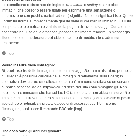
Le «emoticon» o «faccine» (in inglese,
emoticons
o
smileys
) sono piccole
immagini che possono essere usate per esprimere una sensazione o
un’emozione con pochi caratteri; ad es. :) significa felice, :( significa triste. Questo
Forum trasforma automaticamente queste serie di caratteri in immagini. La lista
completa delle emoticon è visibile nella pagina di invio messaggi. Cerca di non
esagerare nell’uso delle emoticon, possono facilmente rendere un messaggio
illeggibile, e un moderatore potrebbe decidere di modificarlo o addirittura
rimuoverlo.
Top
Posso inserire delle immagini?
Sì, puoi inserire delle immagini nei tuoi messaggi. Se l’amministratore permette
gli allegati è possibile caricare delle immagini direttamente sulla Board; in
alternativa devi creare un collegamento a un’immagine ospitata su un server di
pubblico accesso, ad es. http://www.indirizzo-del-sito.com/immagine.gif. Non
puoi inserire immagini che hai sul tuo PC (a meno che non abbia un server!) o
immagini che si trovano dietro sistemi di autenticazione, come caselle di posta
tipo yahoo o hotmail, siti protetti da codici di accesso, ecc. Per inserire
l’immagine, puoi usare il comando BBCode [img].
Top
Che cosa sono gli annunci globali?