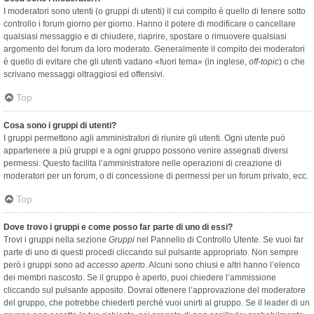
I moderatori sono utenti (o gruppi di utenti) il cui compito è quello di tenere sotto
controllo i forum giorno per giorno. Hanno il potere di modificare o cancellare
qualsiasi messaggio e di chiudere, riaprire, spostare o rimuovere qualsiasi
argomento del forum da loro moderato. Generalmente il compito dei moderatori
è quello di evitare che gli utenti vadano «fuori tema» (in inglese,
off-topic
) o che
scrivano messaggi oltraggiosi ed offensivi.
Top
Cosa sono i gruppi di utenti?
I gruppi permettono agli amministratori di riunire gli utenti. Ogni utente può
appartenere a più gruppi e a ogni gruppo possono venire assegnati diversi
permessi. Questo facilita l’amministratore nelle operazioni di creazione di
moderatori per un forum, o di concessione di permessi per un forum privato, ecc.
Top
Dove trovo i gruppi e come posso far parte di uno di essi?
Trovi i gruppi nella sezione
Gruppi
nel Pannello di Controllo Utente. Se vuoi far
parte di uno di questi procedi cliccando sul pulsante appropriato. Non sempre
però i gruppi sono ad
accesso aperto
. Alcuni sono chiusi e altri hanno l’elenco
dei membri nascosto. Se il gruppo è aperto, puoi chiedere l’ammissione
cliccando sul pulsante apposito. Dovrai ottenere l’approvazione del moderatore
del gruppo, che potrebbe chiederti perché vuoi unirti al gruppo. Se il leader di un