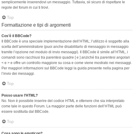
semplicemente inserendovi un messaggio. Tuttavia, sii sicuro di rispettare le
regole del forum in cui ti trovi.
Top
Formattazione e tipi di argomenti
Cos’è il BBCode?
Il BBCode è una speciale implementazione dell’HTML; l’utilizzo è soggetto alla
scelta dell’amministratore (puoi anche disabilitarlo di messaggio in messaggio
tramite l’opzione nel modulo di invio messaggi). Il BBCode è simile all’HTML, i
comandi sono racchiusi tra parentesi quadre [ e ] anziché tra parentesi angolari
< e > e offre un controllo maggiore su cosa e come viene mostrato nei messaggi.
Per maggiori informazioni sul BBCode leggi la guida presente nella pagina per
l’invio dei messaggi.
Top
Posso usare l’HTML?
No. Non è possibile inserire del codice HTML e ottenere che sia interpretato
come tale in questo Forum. La maggior parte delle funzioni dell’HTML può
essere sostituita dal BBCode.
Top
Cosa sono le emoticon?