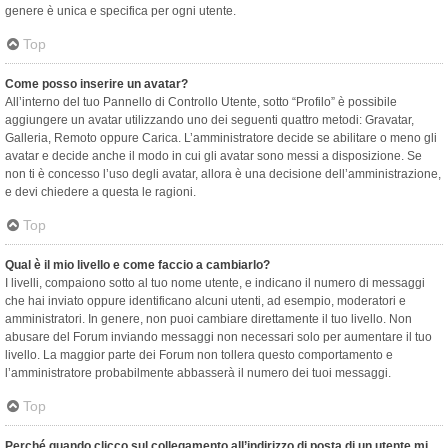
genere è unica e specifica per ogni utente.
Top
Come posso inserire un avatar?
All’interno del tuo Pannello di Controllo Utente, sotto “Profilo” è possibile
aggiungere un avatar utilizzando uno dei seguenti quattro metodi: Gravatar,
Galleria, Remoto oppure Carica. L’amministratore decide se abilitare o meno gli
avatar e decide anche il modo in cui gli avatar sono messi a disposizione. Se
non ti è concesso l’uso degli avatar, allora è una decisione dell’amministrazione,
e devi chiedere a questa le ragioni.
Top
Qual è il mio livello e come faccio a cambiarlo?
I livelli, compaiono sotto al tuo nome utente, e indicano il numero di messaggi
che hai inviato oppure identificano alcuni utenti, ad esempio, moderatori e
amministratori. In genere, non puoi cambiare direttamente il tuo livello. Non
abusare del Forum inviando messaggi non necessari solo per aumentare il tuo
livello. La maggior parte dei Forum non tollera questo comportamento e
l’amministratore probabilmente abbasserà il numero dei tuoi messaggi.
Top
Perché quando clicco sul collegamento all’indirizzo di posta di un utente mi