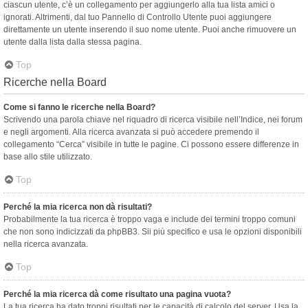
ciascun utente, c’è un collegamento per aggiungerlo alla tua lista amici o
ignorati. Altrimenti, dal tuo Pannello di Controllo Utente puoi aggiungere
direttamente un utente inserendo il suo nome utente. Puoi anche rimuovere un
utente dalla lista dalla stessa pagina.
Top
Ricerche nella Board
Come si fanno le ricerche nella Board?
Scrivendo una parola chiave nel riquadro di ricerca visibile nell’Indice, nei forum
e negli argomenti. Alla ricerca avanzata si può accedere premendo il
collegamento “Cerca” visibile in tutte le pagine. Ci possono essere differenze in
base allo stile utilizzato.
Top
Perché la mia ricerca non dà risultati?
Probabilmente la tua ricerca è troppo vaga e include dei termini troppo comuni
che non sono indicizzati da phpBB3. Sii più specifico e usa le opzioni disponibili
nella ricerca avanzata.
Top
Perché la mia ricerca dà come risultato una pagina vuota?
La tua ricerca ha dato troppi risultati per le capacità di calcolo del server. Usa la