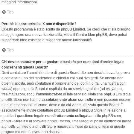
maggiori informazioni.
Top
Perché la caratteristica X non è disponibile?
Questo programma è stato scritto da phpBB Limited. Se credi che ci sia bisogno
di aggiungere una nuova funzionalità, visita il
Centro Idee phpBB
, dove potrai
supportare idee esistenti o suggerire nuove funzionalità.
Top
Chi devo contattare per segnalare abusi e/o per questioni d’ordine legale
concernenti questa Board?
Devi contattare l’amministratore di questa Board. Se non riesci a trovarlo, prova
a contattare uno dei moderatori e chiedi a chi puoi rivolgerti. Se ancora non
ottieni risposta, puoi contattare il proprietario del dominio (fai una ricerca con
whois
) oppure, se la Board è ospitata da un servizio gratuito (ad es. yahoo,
free.fr, f2s.com, ecc.), l’amministratore di tale servizio. Nota che phpBB Limited e
phpBB Store non hanno
assolutamente alcun controllo
e non possono essere
ritenuti responsabili di come, dove e da chi viene utilizzata questa Board. È
assolutamente inutile contattare phpBB Limited o phpBB Store in relazione a
qualsiasi questione legale
non direttamente collegata
al sito phpBB.com,
phpBB-Store.it o al software phpBB stesso. I messaggi di posta elettronica inviati
a phpBB Limited o a phpBB Store riguardanti l’uso da parte di terzi di questo
programma non riceveranno risposta.