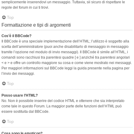
semplicemente inserendovi un messaggio. Tuttavia, sii sicuro di rispettare le
regole del forum in cui ti trovi.
Top
Formattazione e tipi di argomenti
Cos’è il BBCode?
Il BBCode è una speciale implementazione dell’HTML; l’utilizzo è soggetto alla
scelta dell’amministratore (puoi anche disabilitarlo di messaggio in messaggio
tramite l’opzione nel modulo di invio messaggi). Il BBCode è simile all’HTML, i
comandi sono racchiusi tra parentesi quadre [ e ] anziché tra parentesi angolari
< e > e offre un controllo maggiore su cosa e come viene mostrato nei messaggi.
Per maggiori informazioni sul BBCode leggi la guida presente nella pagina per
l’invio dei messaggi.
Top
Posso usare l’HTML?
No. Non è possibile inserire del codice HTML e ottenere che sia interpretato
come tale in questo Forum. La maggior parte delle funzioni dell’HTML può
essere sostituita dal BBCode.
Top
Cosa sono le emoticon?