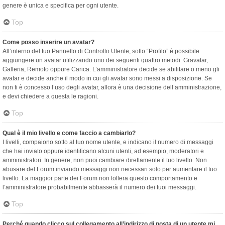
genere è unica e specifica per ogni utente.
Top
Come posso inserire un avatar?
All’interno del tuo Pannello di Controllo Utente, sotto “Profilo” è possibile
aggiungere un avatar utilizzando uno dei seguenti quattro metodi: Gravatar,
Galleria, Remoto oppure Carica. L’amministratore decide se abilitare o meno gli
avatar e decide anche il modo in cui gli avatar sono messi a disposizione. Se
non ti è concesso l’uso degli avatar, allora è una decisione dell’amministrazione,
e devi chiedere a questa le ragioni.
Top
Qual è il mio livello e come faccio a cambiarlo?
I livelli, compaiono sotto al tuo nome utente, e indicano il numero di messaggi
che hai inviato oppure identificano alcuni utenti, ad esempio, moderatori e
amministratori. In genere, non puoi cambiare direttamente il tuo livello. Non
abusare del Forum inviando messaggi non necessari solo per aumentare il tuo
livello. La maggior parte dei Forum non tollera questo comportamento e
l’amministratore probabilmente abbasserà il numero dei tuoi messaggi.
Top
Perché quando clicco sul collegamento all’indirizzo di posta di un utente mi