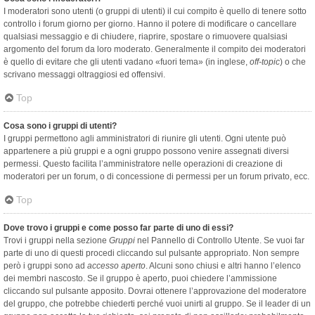
I moderatori sono utenti (o gruppi di utenti) il cui compito è quello di tenere sotto
controllo i forum giorno per giorno. Hanno il potere di modificare o cancellare
qualsiasi messaggio e di chiudere, riaprire, spostare o rimuovere qualsiasi
argomento del forum da loro moderato. Generalmente il compito dei moderatori
è quello di evitare che gli utenti vadano «fuori tema» (in inglese,
off-topic
) o che
scrivano messaggi oltraggiosi ed offensivi.
Top
Cosa sono i gruppi di utenti?
I gruppi permettono agli amministratori di riunire gli utenti. Ogni utente può
appartenere a più gruppi e a ogni gruppo possono venire assegnati diversi
permessi. Questo facilita l’amministratore nelle operazioni di creazione di
moderatori per un forum, o di concessione di permessi per un forum privato, ecc.
Top
Dove trovo i gruppi e come posso far parte di uno di essi?
Trovi i gruppi nella sezione
Gruppi
nel Pannello di Controllo Utente. Se vuoi far
parte di uno di questi procedi cliccando sul pulsante appropriato. Non sempre
però i gruppi sono ad
accesso aperto
. Alcuni sono chiusi e altri hanno l’elenco
dei membri nascosto. Se il gruppo è aperto, puoi chiedere l’ammissione
cliccando sul pulsante apposito. Dovrai ottenere l’approvazione del moderatore
del gruppo, che potrebbe chiederti perché vuoi unirti al gruppo. Se il leader di un