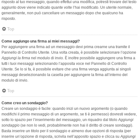
risposto al tuo messaggio, quando effettui una modifica, potresti trovare del testo
aggiunto dove viene indicato quante volte l’hai modificato. Un utente normale,
generalmente, non può cancellare un messaggio dopo che qualcuno ha
risposto.
Top
Come aggiungo una firma ai miei messaggi?
Per aggiungere una firma ad un messaggio devi prima crearne una tramite il
Pannello di Controllo Utente. Una volta creata, è possibile selezionare l’opzione
Aggiungi la firma
nel modulo di invio. È inoltre possibile aggiungere una firma a
tutti i tuoi messaggi selezionando l’apposita voce nel Pannello di Controllo
Utente. Se lo si fa, è possibile evitare che una firma venga aggiunta ai singoli
messaggi deselezionando la casella per aggiungere la firma all’interno del
modulo di invio.
Top
Come creo un sondaggio?
Creare un sondaggio è facile: quando inizi un nuovo argomento (o quando
modifichi il primo messaggio di un argomento, se ti è permesso) dovresti vedere,
sotto lo spazio per l’inserimento del messaggio, un riquadro dal titolo
Aggiungi
sondaggio
(se non lo vedi, probabilmente non hai il diritto di creare sondaggi).
Basta inserire un titolo per il sondaggio e almeno due opzioni di risposta (per
inserire un’opzione di risposta, scrivila nell’apposito spazio e clicca su
Aggiungi