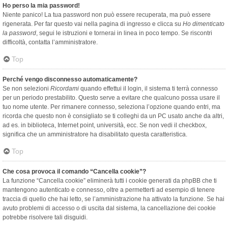
Ho perso la mia password!
Niente panico! La tua password non può essere recuperata, ma può essere
rigenerata. Per far questo vai nella pagina di ingresso e clicca su
Ho dimenticato
la password
, segui le istruzioni e tornerai in linea in poco tempo. Se riscontri
difficoltà, contatta l’amministratore.
Top
Perché vengo disconnesso automaticamente?
Se non selezioni
Ricordami
quando effettui il login, il sistema ti terrà connesso
per un periodo prestabilito. Questo serve a evitare che qualcuno possa usare il
tuo nome utente. Per rimanere connesso, seleziona l’opzione quando entri, ma
ricorda che questo non è consigliato se ti colleghi da un PC usato anche da altri,
ad es. in biblioteca, Internet point, università, ecc. Se non vedi il checkbox,
significa che un amministratore ha disabilitato questa caratteristica.
Top
Che cosa provoca il comando “Cancella cookie”?
La funzione “Cancella cookie” eliminerà tutti i cookie generati da phpBB che ti
mantengono autenticato e connesso, oltre a permetterti ad esempio di tenere
traccia di quello che hai letto, se l’amministrazione ha attivato la funzione. Se hai
avuto problemi di accesso o di uscita dal sistema, la cancellazione dei cookie
potrebbe risolvere tali disguidi.