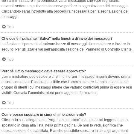
Se l’amministratore l’ha permesso, vai al messaggio che vuoi segnalare:
dovresti vedere un pulsante che serve per fare la segnalazione dei messaggi.
Cliccandolo sarai introdotto alla procedura necessaria per la segnalazione dei
messaggi.
Top
Che cos’è il pulsante “Salva” nella finestra di invio dei messaggi?
La funzione ti permette di salvare bozze di messaggi da completare e inviare in
seguito. Per utilizzarle vai nell’apposita sezione del Pannello di Controllo Utente.
Top
Perché il mio messaggio deve essere approvato?
L’amministratore può decidere che in un forum i messaggi inseriti devono prima
essere controllati. È inoltre possibile che l’amministratore ti abbia inserito in un
gruppo di utenti i cui messaggi ritiene che vadano controllati prima di essere resi
visibili. Contatta l’amministratore per maggiori informazioni.
Top
Come posso spostare in cima un mio argomento?
Cliccando sul collegamento “Argomento in cima” mentre lo stai leggendo, puoi
spostarlo in cima alla lista, nella prima pagina. Se non lo vedi, significa che
questa opzione è disabilitata. È anche possibile spostare in cima gli argomenti