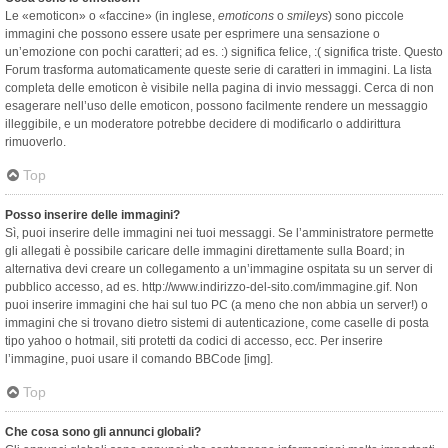
Le «emoticon» o «faccine» (in inglese,
emoticons
o
smileys
) sono piccole
immagini che possono essere usate per esprimere una sensazione o
un’emozione con pochi caratteri; ad es. :) significa felice, :( significa triste. Questo
Forum trasforma automaticamente queste serie di caratteri in immagini. La lista
completa delle emoticon è visibile nella pagina di invio messaggi. Cerca di non
esagerare nell’uso delle emoticon, possono facilmente rendere un messaggio
illeggibile, e un moderatore potrebbe decidere di modificarlo o addirittura
rimuoverlo.
Top
Posso inserire delle immagini?
Sì, puoi inserire delle immagini nei tuoi messaggi. Se l’amministratore permette
gli allegati è possibile caricare delle immagini direttamente sulla Board; in
alternativa devi creare un collegamento a un’immagine ospitata su un server di
pubblico accesso, ad es. http://www.indirizzo-del-sito.com/immagine.gif. Non
puoi inserire immagini che hai sul tuo PC (a meno che non abbia un server!) o
immagini che si trovano dietro sistemi di autenticazione, come caselle di posta
tipo yahoo o hotmail, siti protetti da codici di accesso, ecc. Per inserire
l’immagine, puoi usare il comando BBCode [img].
Top
Che cosa sono gli annunci globali?