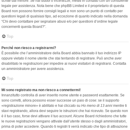
scritte dal minore. Se hai dubbi o incertezze, mettiti in contatto con un consulente
legale per assistenza. Nota bene che phpBB Limited e il proprietario di questa
Board non possono fornire consigli legali e non sono un punto di contatto per
questioni legali di qualsiasi tipo, ad eccezione di quanto indicato nella domanda
“Chi devo contattare per segnalare abusi e/o per questioni d’ordine legale
concernenti questa Board?”.
Top
Perché non riesco a registrarmi?
È possibile che l’amministratore della Board abbia bannato il tuo indirizzo IP
oppure vietato il nome utente che stai tentando di registrare. Può anche aver
disabilitato le registrazioni per impedire ai nuovi visitatori di registrarsi. Contatta
un amministratore per avere assistenza.
Top
Mi sono registrato ma non riesco a connettermi!
Innanzitutto controlla di aver inserito nome utente e password esattamente. Se
sono corretti, allora possono esser successe un paio di cose: se il supporto
«registrazione minore» è abilitato e hai cliccato su
Ho meno di 13 anni
mentre ti
stavi registrando, allora devi seguire le istruzioni che hai ricevuto. Se questo non
è il tuo caso, forse devi attivare il tuo account. Alcune Board richiedono che tutte
le nuove registrazioni vengano attivate dall’utente stesso o dagli amministratori,
prima di poter accedere. Quando ti registri ti verrà indicato che tipo di attivazione