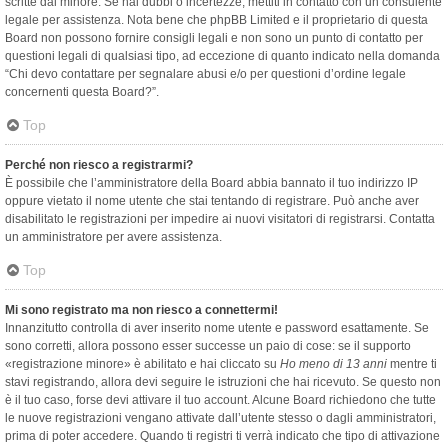
scritte dal minore. Se hai dubbi o incertezze, mettiti in contatto con un consulente
legale per assistenza. Nota bene che phpBB Limited e il proprietario di questa
Board non possono fornire consigli legali e non sono un punto di contatto per
questioni legali di qualsiasi tipo, ad eccezione di quanto indicato nella domanda
“Chi devo contattare per segnalare abusi e/o per questioni d’ordine legale
concernenti questa Board?”.
Top
Perché non riesco a registrarmi?
È possibile che l’amministratore della Board abbia bannato il tuo indirizzo IP
oppure vietato il nome utente che stai tentando di registrare. Può anche aver
disabilitato le registrazioni per impedire ai nuovi visitatori di registrarsi. Contatta
un amministratore per avere assistenza.
Top
Mi sono registrato ma non riesco a connettermi!
Innanzitutto controlla di aver inserito nome utente e password esattamente. Se
sono corretti, allora possono esser successe un paio di cose: se il supporto
«registrazione minore» è abilitato e hai cliccato su
Ho meno di 13 anni
mentre ti
stavi registrando, allora devi seguire le istruzioni che hai ricevuto. Se questo non
è il tuo caso, forse devi attivare il tuo account. Alcune Board richiedono che tutte
le nuove registrazioni vengano attivate dall’utente stesso o dagli amministratori,
prima di poter accedere. Quando ti registri ti verrà indicato che tipo di attivazione