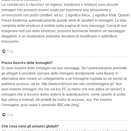
Le «emoticon» o «faccine» (in inglese,
emoticons
o
smileys
) sono piccole
immagini che possono essere usate per esprimere una sensazione o
un’emozione con pochi caratteri; ad es. :) significa felice, :( significa triste. Questo
Forum trasforma automaticamente queste serie di caratteri in immagini. La lista
completa delle emoticon è visibile nella pagina di invio messaggi. Cerca di non
esagerare nell’uso delle emoticon, possono facilmente rendere un messaggio
illeggibile, e un moderatore potrebbe decidere di modificarlo o addirittura
rimuoverlo.
Top
Posso inserire delle immagini?
Sì, puoi inserire delle immagini nei tuoi messaggi. Se l’amministratore permette
gli allegati è possibile caricare delle immagini direttamente sulla Board; in
alternativa devi creare un collegamento a un’immagine ospitata su un server di
pubblico accesso, ad es. http://www.indirizzo-del-sito.com/immagine.gif. Non
puoi inserire immagini che hai sul tuo PC (a meno che non abbia un server!) o
immagini che si trovano dietro sistemi di autenticazione, come caselle di posta
tipo yahoo o hotmail, siti protetti da codici di accesso, ecc. Per inserire
l’immagine, puoi usare il comando BBCode [img].
Top
Che cosa sono gli annunci globali?