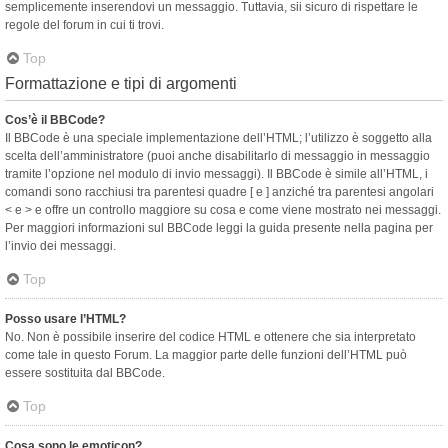
semplicemente inserendovi un messaggio. Tuttavia, sii sicuro di rispettare le
regole del forum in cui ti trovi.
Top
Formattazione e tipi di argomenti
Cos’è il BBCode?
Il BBCode è una speciale implementazione dell’HTML; l’utilizzo è soggetto alla
scelta dell’amministratore (puoi anche disabilitarlo di messaggio in messaggio
tramite l’opzione nel modulo di invio messaggi). Il BBCode è simile all’HTML, i
comandi sono racchiusi tra parentesi quadre [ e ] anziché tra parentesi angolari
< e > e offre un controllo maggiore su cosa e come viene mostrato nei messaggi.
Per maggiori informazioni sul BBCode leggi la guida presente nella pagina per
l’invio dei messaggi.
Top
Posso usare l’HTML?
No. Non è possibile inserire del codice HTML e ottenere che sia interpretato
come tale in questo Forum. La maggior parte delle funzioni dell’HTML può
essere sostituita dal BBCode.
Top
Cosa sono le emoticon?