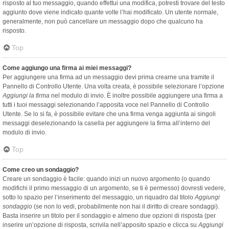
risposto al tuo messaggio, quando effettui una modifica, potresti trovare del testo
aggiunto dove viene indicato quante volte l’hai modificato. Un utente normale,
generalmente, non può cancellare un messaggio dopo che qualcuno ha
risposto.
Top
Come aggiungo una firma ai miei messaggi?
Per aggiungere una firma ad un messaggio devi prima crearne una tramite il
Pannello di Controllo Utente. Una volta creata, è possibile selezionare l’opzione
Aggiungi la firma
nel modulo di invio. È inoltre possibile aggiungere una firma a
tutti i tuoi messaggi selezionando l’apposita voce nel Pannello di Controllo
Utente. Se lo si fa, è possibile evitare che una firma venga aggiunta ai singoli
messaggi deselezionando la casella per aggiungere la firma all’interno del
modulo di invio.
Top
Come creo un sondaggio?
Creare un sondaggio è facile: quando inizi un nuovo argomento (o quando
modifichi il primo messaggio di un argomento, se ti è permesso) dovresti vedere,
sotto lo spazio per l’inserimento del messaggio, un riquadro dal titolo
Aggiungi
sondaggio
(se non lo vedi, probabilmente non hai il diritto di creare sondaggi).
Basta inserire un titolo per il sondaggio e almeno due opzioni di risposta (per
inserire un’opzione di risposta, scrivila nell’apposito spazio e clicca su
Aggiungi