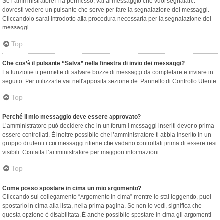
Se l’amministratore l’ha permesso, vai al messaggio che vuoi segnalare:
dovresti vedere un pulsante che serve per fare la segnalazione dei messaggi.
Cliccandolo sarai introdotto alla procedura necessaria per la segnalazione dei
messaggi.
Top
Che cos’è il pulsante “Salva” nella finestra di invio dei messaggi?
La funzione ti permette di salvare bozze di messaggi da completare e inviare in
seguito. Per utilizzarle vai nell’apposita sezione del Pannello di Controllo Utente.
Top
Perché il mio messaggio deve essere approvato?
L’amministratore può decidere che in un forum i messaggi inseriti devono prima
essere controllati. È inoltre possibile che l’amministratore ti abbia inserito in un
gruppo di utenti i cui messaggi ritiene che vadano controllati prima di essere resi
visibili. Contatta l’amministratore per maggiori informazioni.
Top
Come posso spostare in cima un mio argomento?
Cliccando sul collegamento “Argomento in cima” mentre lo stai leggendo, puoi
spostarlo in cima alla lista, nella prima pagina. Se non lo vedi, significa che
questa opzione è disabilitata. È anche possibile spostare in cima gli argomenti