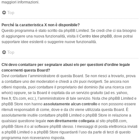
maggiori informazioni.
Top
Perché la caratteristica X non è disponibile?
Questo programma è stato scritto da phpBB Limited. Se credi che ci sia bisogno
di aggiungere una nuova funzionalità, visita il
Centro Idee phpBB
, dove potrai
supportare idee esistenti o suggerire nuove funzionalità.
Top
Chi devo contattare per segnalare abusi e/o per questioni d’ordine legale
concernenti questa Board?
Devi contattare l’amministratore di questa Board. Se non riesci a trovarlo, prova
a contattare uno dei moderatori e chiedi a chi puoi rivolgerti. Se ancora non
ottieni risposta, puoi contattare il proprietario del dominio (fai una ricerca con
whois
) oppure, se la Board è ospitata da un servizio gratuito (ad es. yahoo,
free.fr, f2s.com, ecc.), l’amministratore di tale servizio. Nota che phpBB Limited e
phpBB Store non hanno
assolutamente alcun controllo
e non possono essere
ritenuti responsabili di come, dove e da chi viene utilizzata questa Board. È
assolutamente inutile contattare phpBB Limited o phpBB Store in relazione a
qualsiasi questione legale
non direttamente collegata
al sito phpBB.com,
phpBB-Store.it o al software phpBB stesso. I messaggi di posta elettronica inviati
a phpBB Limited o a phpBB Store riguardanti l’uso da parte di terzi di questo
programma non riceveranno risposta.