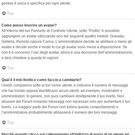
genere è unica e specifica per ogni utente.
Top
Come posso inserire un avatar?
All’interno del tuo Pannello di Controllo Utente, sotto “Profilo” è possibile
aggiungere un avatar utilizzando uno dei seguenti quattro metodi: Gravatar,
Galleria, Remoto oppure Carica. L’amministratore decide se abilitare o meno gli
avatar e decide anche il modo in cui gli avatar sono messi a disposizione. Se
non ti è concesso l’uso degli avatar, allora è una decisione dell’amministrazione,
e devi chiedere a questa le ragioni.
Top
Qual è il mio livello e come faccio a cambiarlo?
I livelli, compaiono sotto al tuo nome utente, e indicano il numero di messaggi
che hai inviato oppure identificano alcuni utenti, ad esempio, moderatori e
amministratori. In genere, non puoi cambiare direttamente il tuo livello. Non
abusare del Forum inviando messaggi non necessari solo per aumentare il tuo
livello. La maggior parte dei Forum non tollera questo comportamento e
l’amministratore probabilmente abbasserà il numero dei tuoi messaggi.
Top
Perché quando clicco sul collegamento all’indirizzo di posta di un utente mi