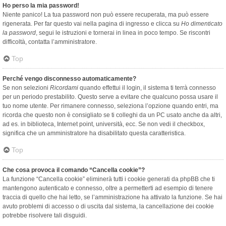
Ho perso la mia password!
Niente panico! La tua password non può essere recuperata, ma può essere
rigenerata. Per far questo vai nella pagina di ingresso e clicca su
Ho dimenticato
la password
, segui le istruzioni e tornerai in linea in poco tempo. Se riscontri
difficoltà, contatta l’amministratore.
Top
Perché vengo disconnesso automaticamente?
Se non selezioni
Ricordami
quando effettui il login, il sistema ti terrà connesso
per un periodo prestabilito. Questo serve a evitare che qualcuno possa usare il
tuo nome utente. Per rimanere connesso, seleziona l’opzione quando entri, ma
ricorda che questo non è consigliato se ti colleghi da un PC usato anche da altri,
ad es. in biblioteca, Internet point, università, ecc. Se non vedi il checkbox,
significa che un amministratore ha disabilitato questa caratteristica.
Top
Che cosa provoca il comando “Cancella cookie”?
La funzione “Cancella cookie” eliminerà tutti i cookie generati da phpBB che ti
mantengono autenticato e connesso, oltre a permetterti ad esempio di tenere
traccia di quello che hai letto, se l’amministrazione ha attivato la funzione. Se hai
avuto problemi di accesso o di uscita dal sistema, la cancellazione dei cookie
potrebbe risolvere tali disguidi.