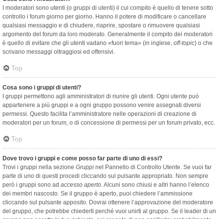
I moderatori sono utenti (o gruppi di utenti) il cui compito è quello di tenere sotto
controllo i forum giorno per giorno. Hanno il potere di modificare o cancellare
qualsiasi messaggio e di chiudere, riaprire, spostare o rimuovere qualsiasi
argomento del forum da loro moderato. Generalmente il compito dei moderatori
è quello di evitare che gli utenti vadano «fuori tema» (in inglese,
off-topic
) o che
scrivano messaggi oltraggiosi ed offensivi.
Top
Cosa sono i gruppi di utenti?
I gruppi permettono agli amministratori di riunire gli utenti. Ogni utente può
appartenere a più gruppi e a ogni gruppo possono venire assegnati diversi
permessi. Questo facilita l’amministratore nelle operazioni di creazione di
moderatori per un forum, o di concessione di permessi per un forum privato, ecc.
Top
Dove trovo i gruppi e come posso far parte di uno di essi?
Trovi i gruppi nella sezione
Gruppi
nel Pannello di Controllo Utente. Se vuoi far
parte di uno di questi procedi cliccando sul pulsante appropriato. Non sempre
però i gruppi sono ad
accesso aperto
. Alcuni sono chiusi e altri hanno l’elenco
dei membri nascosto. Se il gruppo è aperto, puoi chiedere l’ammissione
cliccando sul pulsante apposito. Dovrai ottenere l’approvazione del moderatore
del gruppo, che potrebbe chiederti perché vuoi unirti al gruppo. Se il leader di un