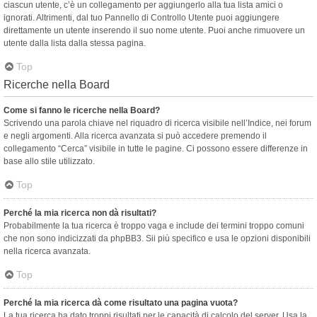
ciascun utente, c’è un collegamento per aggiungerlo alla tua lista amici o
ignorati. Altrimenti, dal tuo Pannello di Controllo Utente puoi aggiungere
direttamente un utente inserendo il suo nome utente. Puoi anche rimuovere un
utente dalla lista dalla stessa pagina.
Top
Ricerche nella Board
Come si fanno le ricerche nella Board?
Scrivendo una parola chiave nel riquadro di ricerca visibile nell’Indice, nei forum
e negli argomenti. Alla ricerca avanzata si può accedere premendo il
collegamento “Cerca” visibile in tutte le pagine. Ci possono essere differenze in
base allo stile utilizzato.
Top
Perché la mia ricerca non dà risultati?
Probabilmente la tua ricerca è troppo vaga e include dei termini troppo comuni
che non sono indicizzati da phpBB3. Sii più specifico e usa le opzioni disponibili
nella ricerca avanzata.
Top
Perché la mia ricerca dà come risultato una pagina vuota?
La tua ricerca ha dato troppi risultati per le capacità di calcolo del server. Usa la