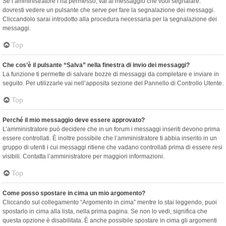
Se l’amministratore l’ha permesso, vai al messaggio che vuoi segnalare:
dovresti vedere un pulsante che serve per fare la segnalazione dei messaggi.
Cliccandolo sarai introdotto alla procedura necessaria per la segnalazione dei
messaggi.
Top
Che cos’è il pulsante “Salva” nella finestra di invio dei messaggi?
La funzione ti permette di salvare bozze di messaggi da completare e inviare in
seguito. Per utilizzarle vai nell’apposita sezione del Pannello di Controllo Utente.
Top
Perché il mio messaggio deve essere approvato?
L’amministratore può decidere che in un forum i messaggi inseriti devono prima
essere controllati. È inoltre possibile che l’amministratore ti abbia inserito in un
gruppo di utenti i cui messaggi ritiene che vadano controllati prima di essere resi
visibili. Contatta l’amministratore per maggiori informazioni.
Top
Come posso spostare in cima un mio argomento?
Cliccando sul collegamento “Argomento in cima” mentre lo stai leggendo, puoi
spostarlo in cima alla lista, nella prima pagina. Se non lo vedi, significa che
questa opzione è disabilitata. È anche possibile spostare in cima gli argomenti