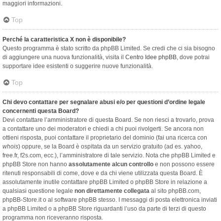
maggiori informazioni.
Top
Perché la caratteristica X non è disponibile?
Questo programma è stato scritto da phpBB Limited. Se credi che ci sia bisogno
di aggiungere una nuova funzionalità, visita il
Centro Idee phpBB
, dove potrai
supportare idee esistenti o suggerire nuove funzionalità.
Top
Chi devo contattare per segnalare abusi e/o per questioni d’ordine legale
concernenti questa Board?
Devi contattare l’amministratore di questa Board. Se non riesci a trovarlo, prova
a contattare uno dei moderatori e chiedi a chi puoi rivolgerti. Se ancora non
ottieni risposta, puoi contattare il proprietario del dominio (fai una ricerca con
whois
) oppure, se la Board è ospitata da un servizio gratuito (ad es. yahoo,
free.fr, f2s.com, ecc.), l’amministratore di tale servizio. Nota che phpBB Limited e
phpBB Store non hanno
assolutamente alcun controllo
e non possono essere
ritenuti responsabili di come, dove e da chi viene utilizzata questa Board. È
assolutamente inutile contattare phpBB Limited o phpBB Store in relazione a
qualsiasi questione legale
non direttamente collegata
al sito phpBB.com,
phpBB-Store.it o al software phpBB stesso. I messaggi di posta elettronica inviati
a phpBB Limited o a phpBB Store riguardanti l’uso da parte di terzi di questo
programma non riceveranno risposta.