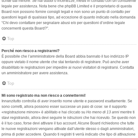
scritte dal minore. Se hai dubbi o incertezze, mettiti in contatto con un consulente
legale per assistenza. Nota bene che phpBB Limited e il proprietario di questa
Board non possono fornire consigli legali e non sono un punto di contatto per
questioni legali di qualsiasi tipo, ad eccezione di quanto indicato nella domanda
“Chi devo contattare per segnalare abusi e/o per questioni d’ordine legale
concernenti questa Board?”.
Top
Perché non riesco a registrarmi?
È possibile che l’amministratore della Board abbia bannato il tuo indirizzo IP
oppure vietato il nome utente che stai tentando di registrare. Può anche aver
disabilitato le registrazioni per impedire ai nuovi visitatori di registrarsi. Contatta
un amministratore per avere assistenza.
Top
Mi sono registrato ma non riesco a connettermi!
Innanzitutto controlla di aver inserito nome utente e password esattamente. Se
sono corretti, allora possono esser successe un paio di cose: se il supporto
«registrazione minore» è abilitato e hai cliccato su
Ho meno di 13 anni
mentre ti
stavi registrando, allora devi seguire le istruzioni che hai ricevuto. Se questo non
è il tuo caso, forse devi attivare il tuo account. Alcune Board richiedono che tutte
le nuove registrazioni vengano attivate dall’utente stesso o dagli amministratori,
prima di poter accedere. Quando ti registri ti verrà indicato che tipo di attivazione