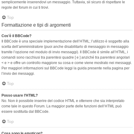
semplicemente inserendovi un messaggio. Tuttavia, sii sicuro di rispettare le
regole del forum in cui ti trovi.
Top
Formattazione e tipi di argomenti
Cos’è il BBCode?
Il BBCode è una speciale implementazione dell’HTML; l’utilizzo è soggetto alla
scelta dell’amministratore (puoi anche disabilitarlo di messaggio in messaggio
tramite l’opzione nel modulo di invio messaggi). Il BBCode è simile all’HTML, i
comandi sono racchiusi tra parentesi quadre [ e ] anziché tra parentesi angolari
< e > e offre un controllo maggiore su cosa e come viene mostrato nei messaggi.
Per maggiori informazioni sul BBCode leggi la guida presente nella pagina per
l’invio dei messaggi.
Top
Posso usare l’HTML?
No. Non è possibile inserire del codice HTML e ottenere che sia interpretato
come tale in questo Forum. La maggior parte delle funzioni dell’HTML può
essere sostituita dal BBCode.
Top
Cosa sono le emoticon?