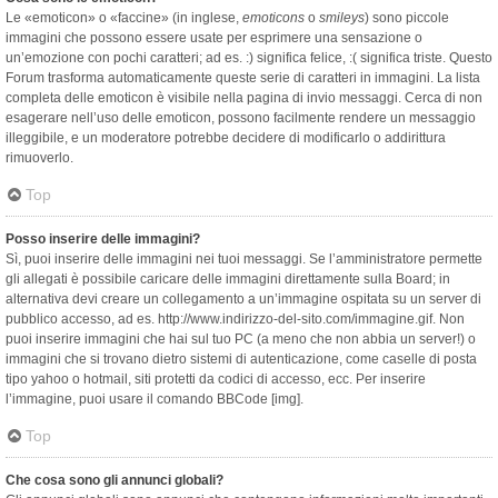
Le «emoticon» o «faccine» (in inglese,
emoticons
o
smileys
) sono piccole
immagini che possono essere usate per esprimere una sensazione o
un’emozione con pochi caratteri; ad es. :) significa felice, :( significa triste. Questo
Forum trasforma automaticamente queste serie di caratteri in immagini. La lista
completa delle emoticon è visibile nella pagina di invio messaggi. Cerca di non
esagerare nell’uso delle emoticon, possono facilmente rendere un messaggio
illeggibile, e un moderatore potrebbe decidere di modificarlo o addirittura
rimuoverlo.
Top
Posso inserire delle immagini?
Sì, puoi inserire delle immagini nei tuoi messaggi. Se l’amministratore permette
gli allegati è possibile caricare delle immagini direttamente sulla Board; in
alternativa devi creare un collegamento a un’immagine ospitata su un server di
pubblico accesso, ad es. http://www.indirizzo-del-sito.com/immagine.gif. Non
puoi inserire immagini che hai sul tuo PC (a meno che non abbia un server!) o
immagini che si trovano dietro sistemi di autenticazione, come caselle di posta
tipo yahoo o hotmail, siti protetti da codici di accesso, ecc. Per inserire
l’immagine, puoi usare il comando BBCode [img].
Top
Che cosa sono gli annunci globali?