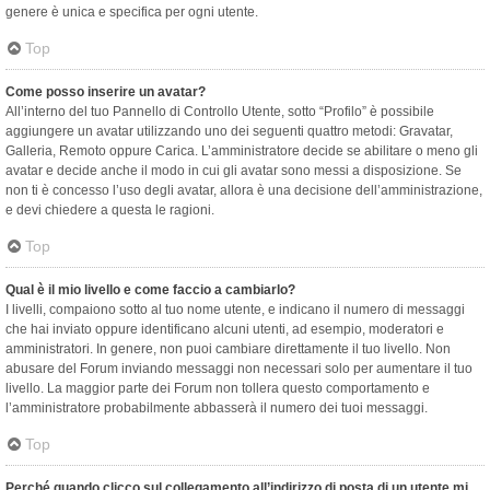
genere è unica e specifica per ogni utente.
Top
Come posso inserire un avatar?
All’interno del tuo Pannello di Controllo Utente, sotto “Profilo” è possibile
aggiungere un avatar utilizzando uno dei seguenti quattro metodi: Gravatar,
Galleria, Remoto oppure Carica. L’amministratore decide se abilitare o meno gli
avatar e decide anche il modo in cui gli avatar sono messi a disposizione. Se
non ti è concesso l’uso degli avatar, allora è una decisione dell’amministrazione,
e devi chiedere a questa le ragioni.
Top
Qual è il mio livello e come faccio a cambiarlo?
I livelli, compaiono sotto al tuo nome utente, e indicano il numero di messaggi
che hai inviato oppure identificano alcuni utenti, ad esempio, moderatori e
amministratori. In genere, non puoi cambiare direttamente il tuo livello. Non
abusare del Forum inviando messaggi non necessari solo per aumentare il tuo
livello. La maggior parte dei Forum non tollera questo comportamento e
l’amministratore probabilmente abbasserà il numero dei tuoi messaggi.
Top
Perché quando clicco sul collegamento all’indirizzo di posta di un utente mi