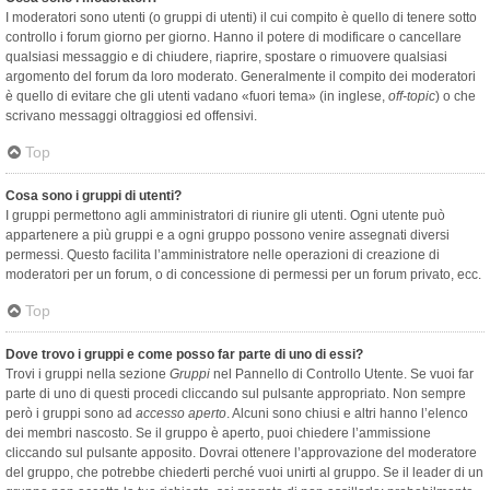
I moderatori sono utenti (o gruppi di utenti) il cui compito è quello di tenere sotto
controllo i forum giorno per giorno. Hanno il potere di modificare o cancellare
qualsiasi messaggio e di chiudere, riaprire, spostare o rimuovere qualsiasi
argomento del forum da loro moderato. Generalmente il compito dei moderatori
è quello di evitare che gli utenti vadano «fuori tema» (in inglese,
off-topic
) o che
scrivano messaggi oltraggiosi ed offensivi.
Top
Cosa sono i gruppi di utenti?
I gruppi permettono agli amministratori di riunire gli utenti. Ogni utente può
appartenere a più gruppi e a ogni gruppo possono venire assegnati diversi
permessi. Questo facilita l’amministratore nelle operazioni di creazione di
moderatori per un forum, o di concessione di permessi per un forum privato, ecc.
Top
Dove trovo i gruppi e come posso far parte di uno di essi?
Trovi i gruppi nella sezione
Gruppi
nel Pannello di Controllo Utente. Se vuoi far
parte di uno di questi procedi cliccando sul pulsante appropriato. Non sempre
però i gruppi sono ad
accesso aperto
. Alcuni sono chiusi e altri hanno l’elenco
dei membri nascosto. Se il gruppo è aperto, puoi chiedere l’ammissione
cliccando sul pulsante apposito. Dovrai ottenere l’approvazione del moderatore
del gruppo, che potrebbe chiederti perché vuoi unirti al gruppo. Se il leader di un