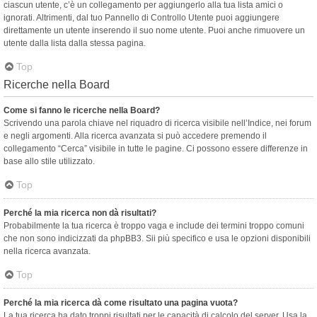
ciascun utente, c’è un collegamento per aggiungerlo alla tua lista amici o
ignorati. Altrimenti, dal tuo Pannello di Controllo Utente puoi aggiungere
direttamente un utente inserendo il suo nome utente. Puoi anche rimuovere un
utente dalla lista dalla stessa pagina.
Top
Ricerche nella Board
Come si fanno le ricerche nella Board?
Scrivendo una parola chiave nel riquadro di ricerca visibile nell’Indice, nei forum
e negli argomenti. Alla ricerca avanzata si può accedere premendo il
collegamento “Cerca” visibile in tutte le pagine. Ci possono essere differenze in
base allo stile utilizzato.
Top
Perché la mia ricerca non dà risultati?
Probabilmente la tua ricerca è troppo vaga e include dei termini troppo comuni
che non sono indicizzati da phpBB3. Sii più specifico e usa le opzioni disponibili
nella ricerca avanzata.
Top
Perché la mia ricerca dà come risultato una pagina vuota?
La tua ricerca ha dato troppi risultati per le capacità di calcolo del server. Usa la