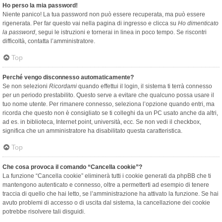
Ho perso la mia password!
Niente panico! La tua password non può essere recuperata, ma può essere
rigenerata. Per far questo vai nella pagina di ingresso e clicca su
Ho dimenticato
la password
, segui le istruzioni e tornerai in linea in poco tempo. Se riscontri
difficoltà, contatta l’amministratore.
Top
Perché vengo disconnesso automaticamente?
Se non selezioni
Ricordami
quando effettui il login, il sistema ti terrà connesso
per un periodo prestabilito. Questo serve a evitare che qualcuno possa usare il
tuo nome utente. Per rimanere connesso, seleziona l’opzione quando entri, ma
ricorda che questo non è consigliato se ti colleghi da un PC usato anche da altri,
ad es. in biblioteca, Internet point, università, ecc. Se non vedi il checkbox,
significa che un amministratore ha disabilitato questa caratteristica.
Top
Che cosa provoca il comando “Cancella cookie”?
La funzione “Cancella cookie” eliminerà tutti i cookie generati da phpBB che ti
mantengono autenticato e connesso, oltre a permetterti ad esempio di tenere
traccia di quello che hai letto, se l’amministrazione ha attivato la funzione. Se hai
avuto problemi di accesso o di uscita dal sistema, la cancellazione dei cookie
potrebbe risolvere tali disguidi.