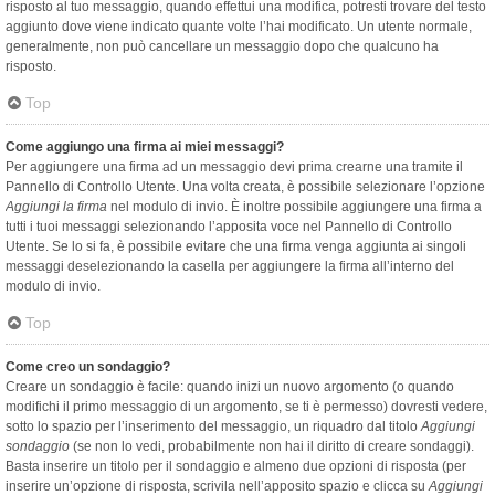
risposto al tuo messaggio, quando effettui una modifica, potresti trovare del testo
aggiunto dove viene indicato quante volte l’hai modificato. Un utente normale,
generalmente, non può cancellare un messaggio dopo che qualcuno ha
risposto.
Top
Come aggiungo una firma ai miei messaggi?
Per aggiungere una firma ad un messaggio devi prima crearne una tramite il
Pannello di Controllo Utente. Una volta creata, è possibile selezionare l’opzione
Aggiungi la firma
nel modulo di invio. È inoltre possibile aggiungere una firma a
tutti i tuoi messaggi selezionando l’apposita voce nel Pannello di Controllo
Utente. Se lo si fa, è possibile evitare che una firma venga aggiunta ai singoli
messaggi deselezionando la casella per aggiungere la firma all’interno del
modulo di invio.
Top
Come creo un sondaggio?
Creare un sondaggio è facile: quando inizi un nuovo argomento (o quando
modifichi il primo messaggio di un argomento, se ti è permesso) dovresti vedere,
sotto lo spazio per l’inserimento del messaggio, un riquadro dal titolo
Aggiungi
sondaggio
(se non lo vedi, probabilmente non hai il diritto di creare sondaggi).
Basta inserire un titolo per il sondaggio e almeno due opzioni di risposta (per
inserire un’opzione di risposta, scrivila nell’apposito spazio e clicca su
Aggiungi