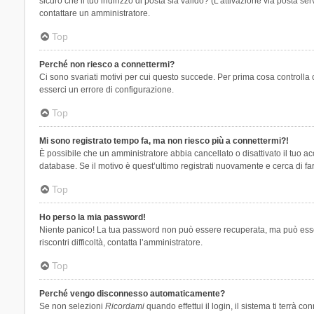
sicuro che il tuo indirizzo di posta sia valido? (L’attivazione via posta se
contattare un amministratore.
Top
Perché non riesco a connettermi?
Ci sono svariati motivi per cui questo succede. Per prima cosa controlla 
esserci un errore di configurazione.
Top
Mi sono registrato tempo fa, ma non riesco più a connettermi?!
È possibile che un amministratore abbia cancellato o disattivato il tuo 
database. Se il motivo è quest’ultimo registrati nuovamente e cerca di fa
Top
Ho perso la mia password!
Niente panico! La tua password non può essere recuperata, ma può essere
riscontri difficoltà, contatta l’amministratore.
Top
Perché vengo disconnesso automaticamente?
Se non selezioni
Ricordami
quando effettui il login, il sistema ti terrà