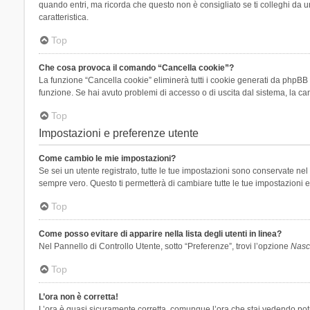
quando entri, ma ricorda che questo non è consigliato se ti colleghi da un
caratteristica.
Top
Che cosa provoca il comando “Cancella cookie”?
La funzione “Cancella cookie” eliminerà tutti i cookie generati da phpBB 
funzione. Se hai avuto problemi di accesso o di uscita dal sistema, la can
Top
Impostazioni e preferenze utente
Come cambio le mie impostazioni?
Se sei un utente registrato, tutte le tue impostazioni sono conservate n
sempre vero. Questo ti permetterà di cambiare tutte le tue impostazioni e
Top
Come posso evitare di apparire nella lista degli utenti in linea?
Nel Pannello di Controllo Utente, sotto “Preferenze”, trovi l’opzione
Nasco
Top
L’ora non è corretta!
L’ora è quasi sicuramente corretta, comunque l’ora che stai vedendo potreb