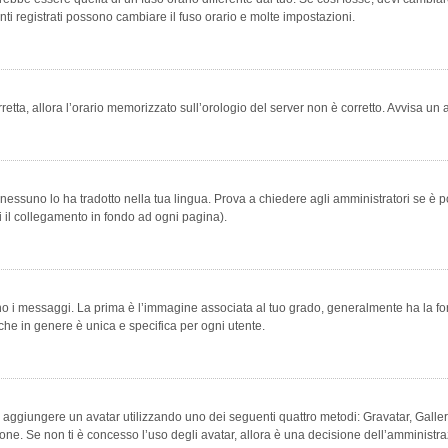
ti registrati possono cambiare il fuso orario e molte impostazioni.
orretta, allora l’orario memorizzato sull’orologio del server non è corretto. Avvisa u
essuno lo ha tradotto nella tua lingua. Prova a chiedere agli amministratori se è po
vi il collegamento in fondo ad ogni pagina).
messaggi. La prima è l’immagine associata al tuo grado, generalmente ha la forma di
che in genere è unica e specifica per ogni utente.
bile aggiungere un avatar utilizzando uno dei seguenti quattro metodi: Gravatar, Gal
ione. Se non ti è concesso l’uso degli avatar, allora è una decisione dell’amministra