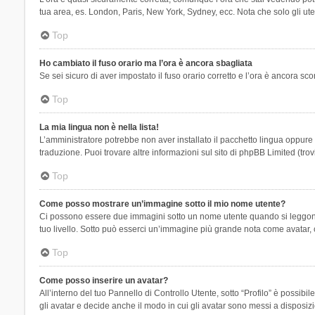
tua area, es. London, Paris, New York, Sydney, ecc. Nota che solo gli uten
Top
Ho cambiato il fuso orario ma l’ora è ancora sbagliata
Se sei sicuro di aver impostato il fuso orario corretto e l’ora è ancora sc
Top
La mia lingua non è nella lista!
L’amministratore potrebbe non aver installato il pacchetto lingua oppure n
traduzione. Puoi trovare altre informazioni sul sito di phpBB Limited (tro
Top
Come posso mostrare un’immagine sotto il mio nome utente?
Ci possono essere due immagini sotto un nome utente quando si leggono i 
tuo livello. Sotto può esserci un’immagine più grande nota come avatar, 
Top
Come posso inserire un avatar?
All’interno del tuo Pannello di Controllo Utente, sotto “Profilo” è possi
gli avatar e decide anche il modo in cui gli avatar sono messi a disposiz