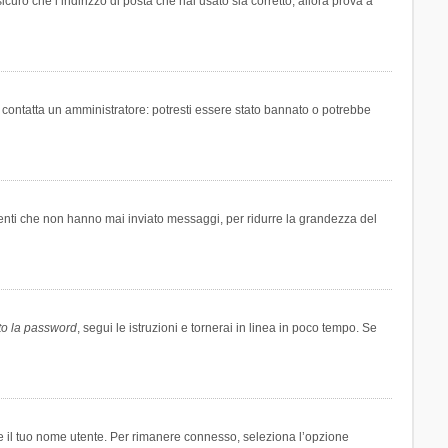
icuro che l’indirizzo di posta che hai usato sia corretto, allora prova a
i contatta un amministratore: potresti essere stato bannato o potrebbe
tenti che non hanno mai inviato messaggi, per ridurre la grandezza del
to la password
, segui le istruzioni e tornerai in linea in poco tempo. Se
are il tuo nome utente. Per rimanere connesso, seleziona l’opzione