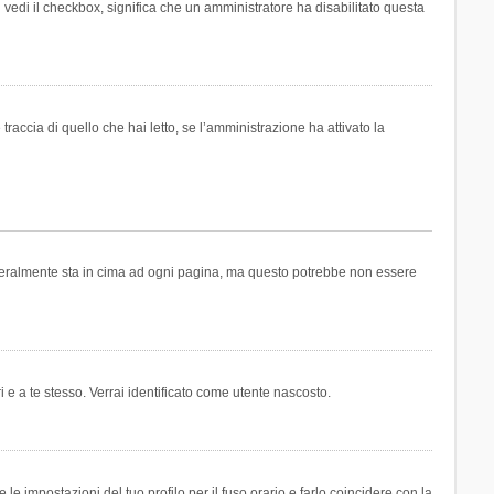
n vedi il checkbox, significa che un amministratore ha disabilitato questa
accia di quello che hai letto, se l’amministrazione ha attivato la
generalmente sta in cima ad ogni pagina, ma questo potrebbe non essere
i e a te stesso. Verrai identificato come utente nascosto.
e impostazioni del tuo profilo per il fuso orario e farlo coincidere con la