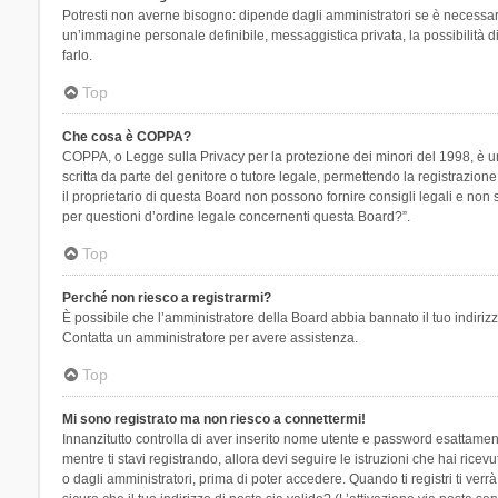
Potresti non averne bisogno: dipende dagli amministratori se è necessario
un’immagine personale definibile, messaggistica privata, la possibilità di
farlo.
Top
Che cosa è COPPA?
COPPA, o Legge sulla Privacy per la protezione dei minori del 1998, è una
scritta da parte del genitore o tutore legale, permettendo la registrazion
il proprietario di questa Board non possono fornire consigli legali e non
per questioni d’ordine legale concernenti questa Board?”.
Top
Perché non riesco a registrarmi?
È possibile che l’amministratore della Board abbia bannato il tuo indirizzo
Contatta un amministratore per avere assistenza.
Top
Mi sono registrato ma non riesco a connettermi!
Innanzitutto controlla di aver inserito nome utente e password esattament
mentre ti stavi registrando, allora devi seguire le istruzioni che hai rice
o dagli amministratori, prima di poter accedere. Quando ti registri ti verrà