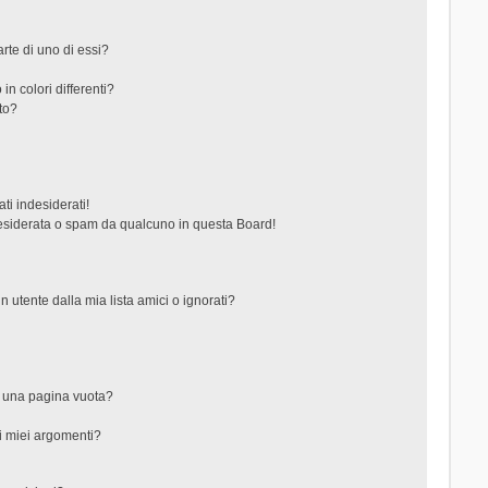
rte di uno di essi?
in colori differenti?
to?
ti indesiderati!
esiderata o spam da qualcuno in questa Board!
tente dalla mia lista amici o ignorati?
?
o una pagina vuota?
i miei argomenti?