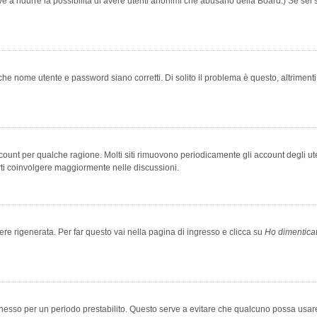
rve a ridurre la possibilità di avere utenti anonimi che abusano della Board.) Se sei s
che nome utente e password siano corretti. Di solito il problema è questo, altriment
account per qualche ragione. Molti siti rimuovono periodicamente gli account degli u
rti coinvolgere maggiormente nelle discussioni.
 rigenerata. Per far questo vai nella pagina di ingresso e clicca su
Ho dimentica
 connesso per un periodo prestabilito. Questo serve a evitare che qualcuno possa us