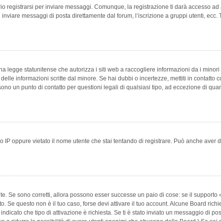
 registrarsi per inviare messaggi. Comunque, la registrazione ti darà accesso ad alt
 inviare messaggi di posta direttamente dal forum, l’iscrizione a gruppi utenti, ecc.
 legge statunitense che autorizza i siti web a raccogliere informazioni da i minori 
e delle informazioni scritte dal minore. Se hai dubbi o incertezze, mettiti in conta
 sono un punto di contatto per questioni legali di qualsiasi tipo, ad eccezione di q
 IP oppure vietato il nome utente che stai tentando di registrare. Può anche aver disab
e. Se sono corretti, allora possono esser successe un paio di cose: se il supporto «
vuto. Se questo non è il tuo caso, forse devi attivare il tuo account. Alcune Board ric
 indicato che tipo di attivazione è richiesta. Se ti è stato inviato un messaggio di po