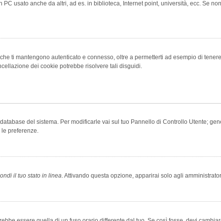
 PC usato anche da altri, ad es. in biblioteca, Internet point, università, ecc. Se no
che ti mantengono autenticato e connesso, oltre a permetterti ad esempio di tenere tr
cellazione dei cookie potrebbe risolvere tali disguidi.
el database del sistema. Per modificarle vai sul tuo Pannello di Controllo Utente; 
 le preferenze.
ndi il tuo stato in linea
. Attivando questa opzione, apparirai solo agli amministrator
be essere quella di un fuso orario differente dal tuo. Se così fosse, devi cambiare l