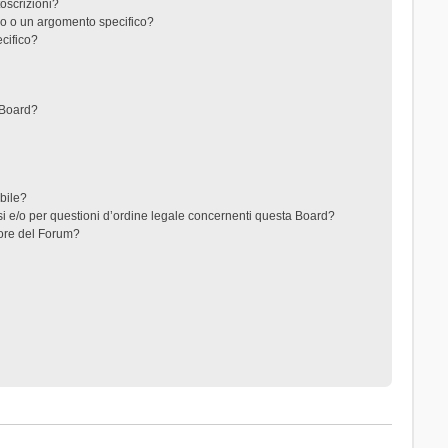
toscrizioni?
o o un argomento specifico?
cifico?
 Board?
ibile?
i e/o per questioni d’ordine legale concernenti questa Board?
ore del Forum?