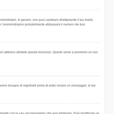
inistratori. In genere, non puoi cambiare direttamente il tuo livello.
 l’amministratore probabilmente abbasserà il numero dei tuoi
tori abbiano abilitato questa funzione). Questo serve a prevenire un uso
ere bisogno di registrarti prima di poter inviare un messaggio: le tue
ulsante con la «X» nel messaggio che vuoi eliminare. Puoi modificare un