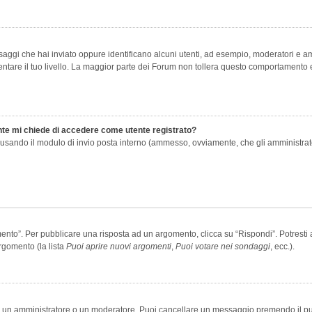
saggi che hai inviato oppure identificano alcuni utenti, ad esempio, moderatori e amm
re il tuo livello. La maggior parte dei Forum non tollera questo comportamento e
ente mi chiede di accedere come utente registrato?
nti usando il modulo di invio posta interno (ammesso, ovviamente, che gli amministra
o”. Per pubblicare una risposta ad un argomento, clicca su “Rispondi”. Potresti av
rgomento (la lista
Puoi aprire nuovi argomenti
,
Puoi votare nei sondaggi
, ecc.).
ia un amministratore o un moderatore. Puoi cancellare un messaggio premendo il p