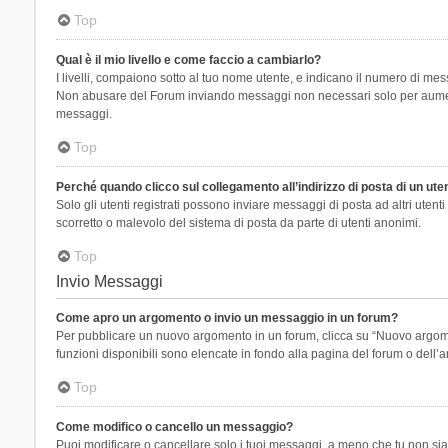
Top
Qual è il mio livello e come faccio a cambiarlo?
I livelli, compaiono sotto al tuo nome utente, e indicano il numero di mes
Non abusare del Forum inviando messaggi non necessari solo per aumenta
messaggi.
Top
Perché quando clicco sul collegamento all’indirizzo di posta di un ut
Solo gli utenti registrati possono inviare messaggi di posta ad altri ute
scorretto o malevolo del sistema di posta da parte di utenti anonimi.
Top
Invio Messaggi
Come apro un argomento o invio un messaggio in un forum?
Per pubblicare un nuovo argomento in un forum, clicca su “Nuovo argoment
funzioni disponibili sono elencate in fondo alla pagina del forum o dell’a
Top
Come modifico o cancello un messaggio?
Puoi modificare o cancellare solo i tuoi messaggi, a meno che tu non s