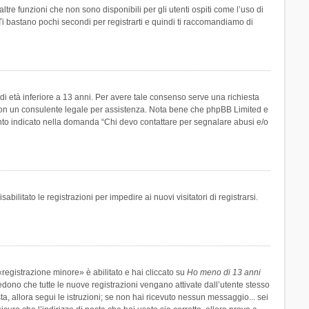
re funzioni che non sono disponibili per gli utenti ospiti come l’uso di
 Ti bastano pochi secondi per registrarti e quindi ti raccomandiamo di
di età inferiore a 13 anni. Per avere tale consenso serve una richiesta
tto con un consulente legale per assistenza. Nota bene che phpBB Limited e
uanto indicato nella domanda “Chi devo contattare per segnalare abusi e/o
ilitato le registrazioni per impedire ai nuovi visitatori di registrarsi.
registrazione minore» è abilitato e hai cliccato su
Ho meno di 13 anni
hiedono che tutte le nuove registrazioni vengano attivate dall’utente stesso
sta, allora segui le istruzioni; se non hai ricevuto nessun messaggio... sei