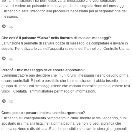
Se l’amministratore l’ha permesso, vai al messaggio che vuoi segnalare:
dovresti vedere un pulsante che serve per fare la segnalazione dei messaggi.
Cliccandolo sarai introdotto alla procedura necessaria per la segnalazione dei
messaggi.
Top
Che cos’è il pulsante “Salva” nella finestra di invio dei messaggi?
La funzione ti permette di salvare bozze di messaggi da completare e inviare in
seguito. Per utilizzarle vai nell’apposita sezione del Pannello di Controllo Utente.
Top
Perché il mio messaggio deve essere approvato?
L’amministratore può decidere che in un forum i messaggi inseriti devono prima
essere controllati. È inoltre possibile che l’amministratore ti abbia inserito in un
gruppo di utenti i cui messaggi ritiene che vadano controllati prima di essere resi
visibili. Contatta l’amministratore per maggiori informazioni.
Top
Come posso spostare in cima un mio argomento?
Cliccando sul collegamento “Argomento in cima” mentre lo stai leggendo, puoi
spostarlo in cima alla lista, nella prima pagina. Se non lo vedi, significa che
questa opzione è disabilitata. È anche possibile spostare in cima gli argomenti