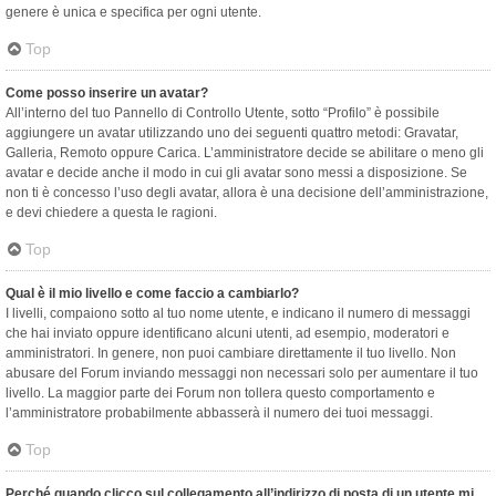
genere è unica e specifica per ogni utente.
Top
Come posso inserire un avatar?
All’interno del tuo Pannello di Controllo Utente, sotto “Profilo” è possibile
aggiungere un avatar utilizzando uno dei seguenti quattro metodi: Gravatar,
Galleria, Remoto oppure Carica. L’amministratore decide se abilitare o meno gli
avatar e decide anche il modo in cui gli avatar sono messi a disposizione. Se
non ti è concesso l’uso degli avatar, allora è una decisione dell’amministrazione,
e devi chiedere a questa le ragioni.
Top
Qual è il mio livello e come faccio a cambiarlo?
I livelli, compaiono sotto al tuo nome utente, e indicano il numero di messaggi
che hai inviato oppure identificano alcuni utenti, ad esempio, moderatori e
amministratori. In genere, non puoi cambiare direttamente il tuo livello. Non
abusare del Forum inviando messaggi non necessari solo per aumentare il tuo
livello. La maggior parte dei Forum non tollera questo comportamento e
l’amministratore probabilmente abbasserà il numero dei tuoi messaggi.
Top
Perché quando clicco sul collegamento all’indirizzo di posta di un utente mi