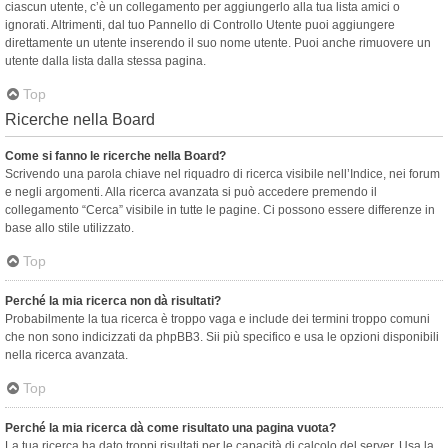
ciascun utente, c’è un collegamento per aggiungerlo alla tua lista amici o
ignorati. Altrimenti, dal tuo Pannello di Controllo Utente puoi aggiungere
direttamente un utente inserendo il suo nome utente. Puoi anche rimuovere un
utente dalla lista dalla stessa pagina.
Top
Ricerche nella Board
Come si fanno le ricerche nella Board?
Scrivendo una parola chiave nel riquadro di ricerca visibile nell’Indice, nei forum
e negli argomenti. Alla ricerca avanzata si può accedere premendo il
collegamento “Cerca” visibile in tutte le pagine. Ci possono essere differenze in
base allo stile utilizzato.
Top
Perché la mia ricerca non dà risultati?
Probabilmente la tua ricerca è troppo vaga e include dei termini troppo comuni
che non sono indicizzati da phpBB3. Sii più specifico e usa le opzioni disponibili
nella ricerca avanzata.
Top
Perché la mia ricerca dà come risultato una pagina vuota?
La tua ricerca ha dato troppi risultati per le capacità di calcolo del server. Usa la