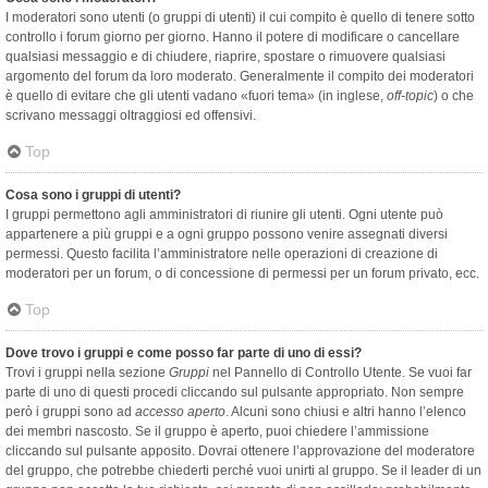
I moderatori sono utenti (o gruppi di utenti) il cui compito è quello di tenere sotto
controllo i forum giorno per giorno. Hanno il potere di modificare o cancellare
qualsiasi messaggio e di chiudere, riaprire, spostare o rimuovere qualsiasi
argomento del forum da loro moderato. Generalmente il compito dei moderatori
è quello di evitare che gli utenti vadano «fuori tema» (in inglese,
off-topic
) o che
scrivano messaggi oltraggiosi ed offensivi.
Top
Cosa sono i gruppi di utenti?
I gruppi permettono agli amministratori di riunire gli utenti. Ogni utente può
appartenere a più gruppi e a ogni gruppo possono venire assegnati diversi
permessi. Questo facilita l’amministratore nelle operazioni di creazione di
moderatori per un forum, o di concessione di permessi per un forum privato, ecc.
Top
Dove trovo i gruppi e come posso far parte di uno di essi?
Trovi i gruppi nella sezione
Gruppi
nel Pannello di Controllo Utente. Se vuoi far
parte di uno di questi procedi cliccando sul pulsante appropriato. Non sempre
però i gruppi sono ad
accesso aperto
. Alcuni sono chiusi e altri hanno l’elenco
dei membri nascosto. Se il gruppo è aperto, puoi chiedere l’ammissione
cliccando sul pulsante apposito. Dovrai ottenere l’approvazione del moderatore
del gruppo, che potrebbe chiederti perché vuoi unirti al gruppo. Se il leader di un