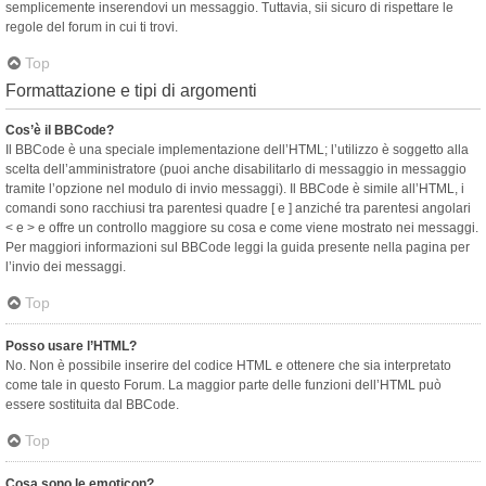
semplicemente inserendovi un messaggio. Tuttavia, sii sicuro di rispettare le
regole del forum in cui ti trovi.
Top
Formattazione e tipi di argomenti
Cos’è il BBCode?
Il BBCode è una speciale implementazione dell’HTML; l’utilizzo è soggetto alla
scelta dell’amministratore (puoi anche disabilitarlo di messaggio in messaggio
tramite l’opzione nel modulo di invio messaggi). Il BBCode è simile all’HTML, i
comandi sono racchiusi tra parentesi quadre [ e ] anziché tra parentesi angolari
< e > e offre un controllo maggiore su cosa e come viene mostrato nei messaggi.
Per maggiori informazioni sul BBCode leggi la guida presente nella pagina per
l’invio dei messaggi.
Top
Posso usare l’HTML?
No. Non è possibile inserire del codice HTML e ottenere che sia interpretato
come tale in questo Forum. La maggior parte delle funzioni dell’HTML può
essere sostituita dal BBCode.
Top
Cosa sono le emoticon?