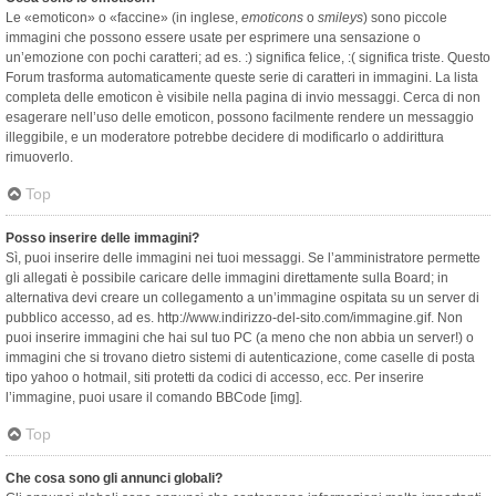
Le «emoticon» o «faccine» (in inglese,
emoticons
o
smileys
) sono piccole
immagini che possono essere usate per esprimere una sensazione o
un’emozione con pochi caratteri; ad es. :) significa felice, :( significa triste. Questo
Forum trasforma automaticamente queste serie di caratteri in immagini. La lista
completa delle emoticon è visibile nella pagina di invio messaggi. Cerca di non
esagerare nell’uso delle emoticon, possono facilmente rendere un messaggio
illeggibile, e un moderatore potrebbe decidere di modificarlo o addirittura
rimuoverlo.
Top
Posso inserire delle immagini?
Sì, puoi inserire delle immagini nei tuoi messaggi. Se l’amministratore permette
gli allegati è possibile caricare delle immagini direttamente sulla Board; in
alternativa devi creare un collegamento a un’immagine ospitata su un server di
pubblico accesso, ad es. http://www.indirizzo-del-sito.com/immagine.gif. Non
puoi inserire immagini che hai sul tuo PC (a meno che non abbia un server!) o
immagini che si trovano dietro sistemi di autenticazione, come caselle di posta
tipo yahoo o hotmail, siti protetti da codici di accesso, ecc. Per inserire
l’immagine, puoi usare il comando BBCode [img].
Top
Che cosa sono gli annunci globali?