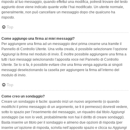
risposto al tuo messaggio, quando effettui una modifica, potresti trovare del testo
aggiunto dove viene indicato quante volte l’hai modificato. Un utente normale,
generalmente, non può cancellare un messaggio dopo che qualcuno ha
risposto.
Top
Come aggiungo una firma ai miei messaggi?
Per aggiungere una firma ad un messaggio devi prima crearne una tramite il
Pannello di Controllo Utente. Una volta creata, è possibile selezionare l’opzione
Aggiungi la firma
nel modulo di invio. È inoltre possibile aggiungere una firma a
tutti i tuoi messaggi selezionando l’apposita voce nel Pannello di Controllo
Utente. Se lo si fa, è possibile evitare che una firma venga aggiunta ai singoli
messaggi deselezionando la casella per aggiungere la firma all’interno del
modulo di invio.
Top
Come creo un sondaggio?
Creare un sondaggio è facile: quando inizi un nuovo argomento (o quando
modifichi il primo messaggio di un argomento, se ti è permesso) dovresti vedere,
sotto lo spazio per l’inserimento del messaggio, un riquadro dal titolo
Aggiungi
sondaggio
(se non lo vedi, probabilmente non hai il diritto di creare sondaggi).
Basta inserire un titolo per il sondaggio e almeno due opzioni di risposta (per
inserire un’opzione di risposta, scrivila nell’apposito spazio e clicca su
Aggiungi