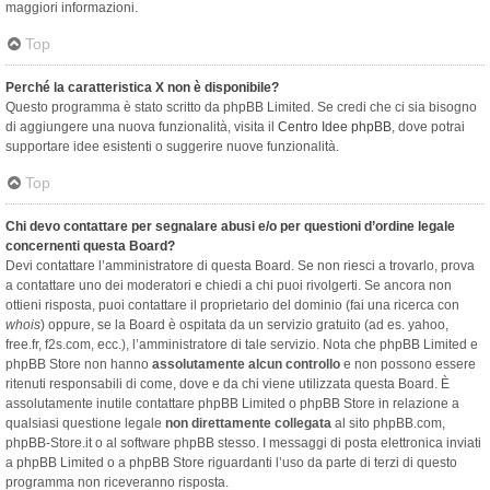
maggiori informazioni.
Top
Perché la caratteristica X non è disponibile?
Questo programma è stato scritto da phpBB Limited. Se credi che ci sia bisogno
di aggiungere una nuova funzionalità, visita il
Centro Idee phpBB
, dove potrai
supportare idee esistenti o suggerire nuove funzionalità.
Top
Chi devo contattare per segnalare abusi e/o per questioni d’ordine legale
concernenti questa Board?
Devi contattare l’amministratore di questa Board. Se non riesci a trovarlo, prova
a contattare uno dei moderatori e chiedi a chi puoi rivolgerti. Se ancora non
ottieni risposta, puoi contattare il proprietario del dominio (fai una ricerca con
whois
) oppure, se la Board è ospitata da un servizio gratuito (ad es. yahoo,
free.fr, f2s.com, ecc.), l’amministratore di tale servizio. Nota che phpBB Limited e
phpBB Store non hanno
assolutamente alcun controllo
e non possono essere
ritenuti responsabili di come, dove e da chi viene utilizzata questa Board. È
assolutamente inutile contattare phpBB Limited o phpBB Store in relazione a
qualsiasi questione legale
non direttamente collegata
al sito phpBB.com,
phpBB-Store.it o al software phpBB stesso. I messaggi di posta elettronica inviati
a phpBB Limited o a phpBB Store riguardanti l’uso da parte di terzi di questo
programma non riceveranno risposta.