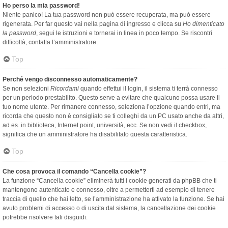
Ho perso la mia password!
Niente panico! La tua password non può essere recuperata, ma può essere
rigenerata. Per far questo vai nella pagina di ingresso e clicca su
Ho dimenticato
la password
, segui le istruzioni e tornerai in linea in poco tempo. Se riscontri
difficoltà, contatta l’amministratore.
Top
Perché vengo disconnesso automaticamente?
Se non selezioni
Ricordami
quando effettui il login, il sistema ti terrà connesso
per un periodo prestabilito. Questo serve a evitare che qualcuno possa usare il
tuo nome utente. Per rimanere connesso, seleziona l’opzione quando entri, ma
ricorda che questo non è consigliato se ti colleghi da un PC usato anche da altri,
ad es. in biblioteca, Internet point, università, ecc. Se non vedi il checkbox,
significa che un amministratore ha disabilitato questa caratteristica.
Top
Che cosa provoca il comando “Cancella cookie”?
La funzione “Cancella cookie” eliminerà tutti i cookie generati da phpBB che ti
mantengono autenticato e connesso, oltre a permetterti ad esempio di tenere
traccia di quello che hai letto, se l’amministrazione ha attivato la funzione. Se hai
avuto problemi di accesso o di uscita dal sistema, la cancellazione dei cookie
potrebbe risolvere tali disguidi.