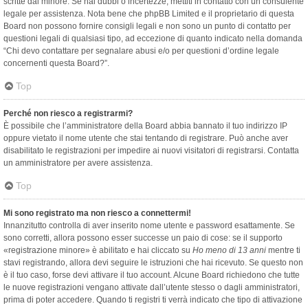
scritte dal minore. Se hai dubbi o incertezze, mettiti in contatto con un consulente
legale per assistenza. Nota bene che phpBB Limited e il proprietario di questa
Board non possono fornire consigli legali e non sono un punto di contatto per
questioni legali di qualsiasi tipo, ad eccezione di quanto indicato nella domanda
“Chi devo contattare per segnalare abusi e/o per questioni d’ordine legale
concernenti questa Board?”.
Top
Perché non riesco a registrarmi?
È possibile che l’amministratore della Board abbia bannato il tuo indirizzo IP
oppure vietato il nome utente che stai tentando di registrare. Può anche aver
disabilitato le registrazioni per impedire ai nuovi visitatori di registrarsi. Contatta
un amministratore per avere assistenza.
Top
Mi sono registrato ma non riesco a connettermi!
Innanzitutto controlla di aver inserito nome utente e password esattamente. Se
sono corretti, allora possono esser successe un paio di cose: se il supporto
«registrazione minore» è abilitato e hai cliccato su
Ho meno di 13 anni
mentre ti
stavi registrando, allora devi seguire le istruzioni che hai ricevuto. Se questo non
è il tuo caso, forse devi attivare il tuo account. Alcune Board richiedono che tutte
le nuove registrazioni vengano attivate dall’utente stesso o dagli amministratori,
prima di poter accedere. Quando ti registri ti verrà indicato che tipo di attivazione