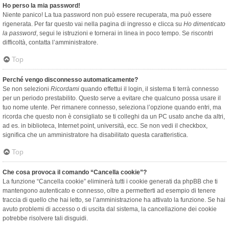
Ho perso la mia password!
Niente panico! La tua password non può essere recuperata, ma può essere
rigenerata. Per far questo vai nella pagina di ingresso e clicca su
Ho dimenticato
la password
, segui le istruzioni e tornerai in linea in poco tempo. Se riscontri
difficoltà, contatta l’amministratore.
Top
Perché vengo disconnesso automaticamente?
Se non selezioni
Ricordami
quando effettui il login, il sistema ti terrà connesso
per un periodo prestabilito. Questo serve a evitare che qualcuno possa usare il
tuo nome utente. Per rimanere connesso, seleziona l’opzione quando entri, ma
ricorda che questo non è consigliato se ti colleghi da un PC usato anche da altri,
ad es. in biblioteca, Internet point, università, ecc. Se non vedi il checkbox,
significa che un amministratore ha disabilitato questa caratteristica.
Top
Che cosa provoca il comando “Cancella cookie”?
La funzione “Cancella cookie” eliminerà tutti i cookie generati da phpBB che ti
mantengono autenticato e connesso, oltre a permetterti ad esempio di tenere
traccia di quello che hai letto, se l’amministrazione ha attivato la funzione. Se hai
avuto problemi di accesso o di uscita dal sistema, la cancellazione dei cookie
potrebbe risolvere tali disguidi.