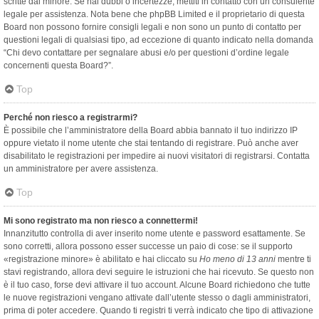
scritte dal minore. Se hai dubbi o incertezze, mettiti in contatto con un consulente
legale per assistenza. Nota bene che phpBB Limited e il proprietario di questa
Board non possono fornire consigli legali e non sono un punto di contatto per
questioni legali di qualsiasi tipo, ad eccezione di quanto indicato nella domanda
“Chi devo contattare per segnalare abusi e/o per questioni d’ordine legale
concernenti questa Board?”.
Top
Perché non riesco a registrarmi?
È possibile che l’amministratore della Board abbia bannato il tuo indirizzo IP
oppure vietato il nome utente che stai tentando di registrare. Può anche aver
disabilitato le registrazioni per impedire ai nuovi visitatori di registrarsi. Contatta
un amministratore per avere assistenza.
Top
Mi sono registrato ma non riesco a connettermi!
Innanzitutto controlla di aver inserito nome utente e password esattamente. Se
sono corretti, allora possono esser successe un paio di cose: se il supporto
«registrazione minore» è abilitato e hai cliccato su
Ho meno di 13 anni
mentre ti
stavi registrando, allora devi seguire le istruzioni che hai ricevuto. Se questo non
è il tuo caso, forse devi attivare il tuo account. Alcune Board richiedono che tutte
le nuove registrazioni vengano attivate dall’utente stesso o dagli amministratori,
prima di poter accedere. Quando ti registri ti verrà indicato che tipo di attivazione