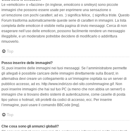
Le «emoticon» o «faccine» (in inglese,
emoticons
o
smileys
) sono piccole
immagini che possono essere usate per esprimere una sensazione o
un’emozione con pochi caratteri; ad es. :) significa felice, :( significa triste. Questo
Forum trasforma automaticamente queste serie di caratteri in immagini. La lista
completa delle emoticon è visibile nella pagina di invio messaggi. Cerca di non
esagerare nell’uso delle emoticon, possono facilmente rendere un messaggio
illeggibile, e un moderatore potrebbe decidere di modificarlo o addirittura
rimuoverlo.
Top
Posso inserire delle immagini?
Sì, puoi inserire delle immagini nei tuoi messaggi. Se l’amministratore permette
gli allegati è possibile caricare delle immagini direttamente sulla Board; in
alternativa devi creare un collegamento a un’immagine ospitata su un server di
pubblico accesso, ad es. http://www.indirizzo-del-sito.com/immagine.gif. Non
puoi inserire immagini che hai sul tuo PC (a meno che non abbia un server!) o
immagini che si trovano dietro sistemi di autenticazione, come caselle di posta
tipo yahoo o hotmail, siti protetti da codici di accesso, ecc. Per inserire
l’immagine, puoi usare il comando BBCode [img].
Top
Che cosa sono gli annunci globali?