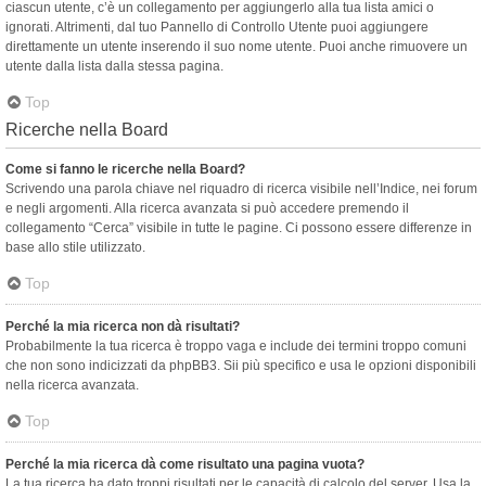
ciascun utente, c’è un collegamento per aggiungerlo alla tua lista amici o
ignorati. Altrimenti, dal tuo Pannello di Controllo Utente puoi aggiungere
direttamente un utente inserendo il suo nome utente. Puoi anche rimuovere un
utente dalla lista dalla stessa pagina.
Top
Ricerche nella Board
Come si fanno le ricerche nella Board?
Scrivendo una parola chiave nel riquadro di ricerca visibile nell’Indice, nei forum
e negli argomenti. Alla ricerca avanzata si può accedere premendo il
collegamento “Cerca” visibile in tutte le pagine. Ci possono essere differenze in
base allo stile utilizzato.
Top
Perché la mia ricerca non dà risultati?
Probabilmente la tua ricerca è troppo vaga e include dei termini troppo comuni
che non sono indicizzati da phpBB3. Sii più specifico e usa le opzioni disponibili
nella ricerca avanzata.
Top
Perché la mia ricerca dà come risultato una pagina vuota?
La tua ricerca ha dato troppi risultati per le capacità di calcolo del server. Usa la