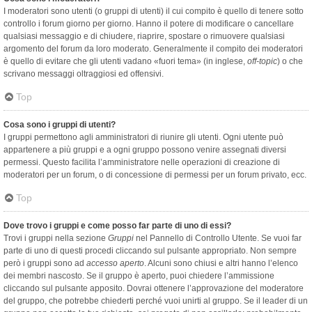
I moderatori sono utenti (o gruppi di utenti) il cui compito è quello di tenere sotto
controllo i forum giorno per giorno. Hanno il potere di modificare o cancellare
qualsiasi messaggio e di chiudere, riaprire, spostare o rimuovere qualsiasi
argomento del forum da loro moderato. Generalmente il compito dei moderatori
è quello di evitare che gli utenti vadano «fuori tema» (in inglese,
off-topic
) o che
scrivano messaggi oltraggiosi ed offensivi.
Top
Cosa sono i gruppi di utenti?
I gruppi permettono agli amministratori di riunire gli utenti. Ogni utente può
appartenere a più gruppi e a ogni gruppo possono venire assegnati diversi
permessi. Questo facilita l’amministratore nelle operazioni di creazione di
moderatori per un forum, o di concessione di permessi per un forum privato, ecc.
Top
Dove trovo i gruppi e come posso far parte di uno di essi?
Trovi i gruppi nella sezione
Gruppi
nel Pannello di Controllo Utente. Se vuoi far
parte di uno di questi procedi cliccando sul pulsante appropriato. Non sempre
però i gruppi sono ad
accesso aperto
. Alcuni sono chiusi e altri hanno l’elenco
dei membri nascosto. Se il gruppo è aperto, puoi chiedere l’ammissione
cliccando sul pulsante apposito. Dovrai ottenere l’approvazione del moderatore
del gruppo, che potrebbe chiederti perché vuoi unirti al gruppo. Se il leader di un