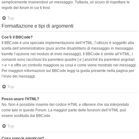
semplicemente inserendovi un messaggio. Tuttavia, sii sicuro di rispettare le
regole del forum in cui ti trovi.
Top
Formattazione e tipi di argomenti
Cos’è il BBCode?
Il BBCode è una speciale implementazione dell’HTML; l’utilizzo è soggetto alla
scelta dell’amministratore (puoi anche disabilitarlo di messaggio in messaggio
tramite l’opzione nel modulo di invio messaggi). Il BBCode è simile all’HTML, i
comandi sono racchiusi tra parentesi quadre [ e ] anziché tra parentesi angolari
< e > e offre un controllo maggiore su cosa e come viene mostrato nei messaggi.
Per maggiori informazioni sul BBCode leggi la guida presente nella pagina per
l’invio dei messaggi.
Top
Posso usare l’HTML?
No. Non è possibile inserire del codice HTML e ottenere che sia interpretato
come tale in questo Forum. La maggior parte delle funzioni dell’HTML può
essere sostituita dal BBCode.
Top
Cosa sono le emoticon?