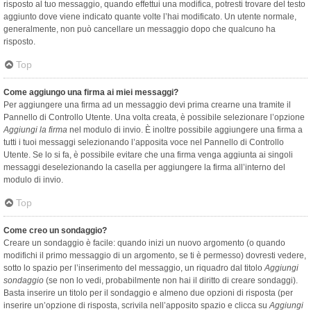
risposto al tuo messaggio, quando effettui una modifica, potresti trovare del testo
aggiunto dove viene indicato quante volte l’hai modificato. Un utente normale,
generalmente, non può cancellare un messaggio dopo che qualcuno ha
risposto.
Top
Come aggiungo una firma ai miei messaggi?
Per aggiungere una firma ad un messaggio devi prima crearne una tramite il
Pannello di Controllo Utente. Una volta creata, è possibile selezionare l’opzione
Aggiungi la firma
nel modulo di invio. È inoltre possibile aggiungere una firma a
tutti i tuoi messaggi selezionando l’apposita voce nel Pannello di Controllo
Utente. Se lo si fa, è possibile evitare che una firma venga aggiunta ai singoli
messaggi deselezionando la casella per aggiungere la firma all’interno del
modulo di invio.
Top
Come creo un sondaggio?
Creare un sondaggio è facile: quando inizi un nuovo argomento (o quando
modifichi il primo messaggio di un argomento, se ti è permesso) dovresti vedere,
sotto lo spazio per l’inserimento del messaggio, un riquadro dal titolo
Aggiungi
sondaggio
(se non lo vedi, probabilmente non hai il diritto di creare sondaggi).
Basta inserire un titolo per il sondaggio e almeno due opzioni di risposta (per
inserire un’opzione di risposta, scrivila nell’apposito spazio e clicca su
Aggiungi