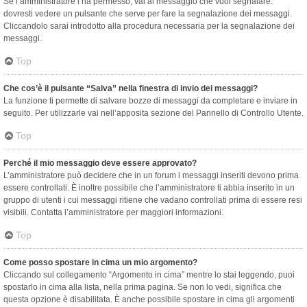
Se l’amministratore l’ha permesso, vai al messaggio che vuoi segnalare:
dovresti vedere un pulsante che serve per fare la segnalazione dei messaggi.
Cliccandolo sarai introdotto alla procedura necessaria per la segnalazione dei
messaggi.
Top
Che cos’è il pulsante “Salva” nella finestra di invio dei messaggi?
La funzione ti permette di salvare bozze di messaggi da completare e inviare in
seguito. Per utilizzarle vai nell’apposita sezione del Pannello di Controllo Utente.
Top
Perché il mio messaggio deve essere approvato?
L’amministratore può decidere che in un forum i messaggi inseriti devono prima
essere controllati. È inoltre possibile che l’amministratore ti abbia inserito in un
gruppo di utenti i cui messaggi ritiene che vadano controllati prima di essere resi
visibili. Contatta l’amministratore per maggiori informazioni.
Top
Come posso spostare in cima un mio argomento?
Cliccando sul collegamento “Argomento in cima” mentre lo stai leggendo, puoi
spostarlo in cima alla lista, nella prima pagina. Se non lo vedi, significa che
questa opzione è disabilitata. È anche possibile spostare in cima gli argomenti