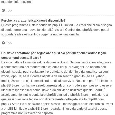
maggiori informazioni.
Top
Perché la caratteristica X non è disponibile?
Questo programma è stato scritto da phpBB Limited. Se credi che ci sia bisogno
di aggiungere una nuova funzionalità, visita il
Centro Idee phpBB
, dove potrai
supportare idee esistenti o suggerire nuove funzionalità.
Top
Chi devo contattare per segnalare abusi e/o per questioni d’ordine legale
concernenti questa Board?
Devi contattare l’amministratore di questa Board. Se non riesci a trovarlo, prova
a contattare uno dei moderatori e chiedi a chi puoi rivolgerti. Se ancora non
ottieni risposta, puoi contattare il proprietario del dominio (fai una ricerca con
whois
) oppure, se la Board è ospitata da un servizio gratuito (ad es. yahoo,
free.fr, f2s.com, ecc.), l’amministratore di tale servizio. Nota che phpBB Limited e
phpBB Store non hanno
assolutamente alcun controllo
e non possono essere
ritenuti responsabili di come, dove e da chi viene utilizzata questa Board. È
assolutamente inutile contattare phpBB Limited o phpBB Store in relazione a
qualsiasi questione legale
non direttamente collegata
al sito phpBB.com,
phpBB-Store.it o al software phpBB stesso. I messaggi di posta elettronica inviati
a phpBB Limited o a phpBB Store riguardanti l’uso da parte di terzi di questo
programma non riceveranno risposta.