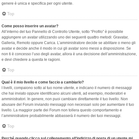
genere è unica e specifica per ogni utente.
Top
Come posso inserire un avatar?
All’interno del tuo Pannello di Controllo Utente, sotto “Profilo” è possibile
aggiungere un avatar utilizzando uno dei seguenti quattro metodi: Gravatar,
Galleria, Remoto oppure Carica. L’amministratore decide se abilitare o meno gli
avatar e decide anche il modo in cui gli avatar sono messi a disposizione. Se
non ti è concesso l’uso degli avatar, allora è una decisione dell’amministrazione,
e devi chiedere a questa le ragioni.
Top
Qual è il mio livello e come faccio a cambiarlo?
I livelli, compaiono sotto al tuo nome utente, e indicano il numero di messaggi
che hai inviato oppure identificano alcuni utenti, ad esempio, moderatori e
amministratori. In genere, non puoi cambiare direttamente il tuo livello. Non
abusare del Forum inviando messaggi non necessari solo per aumentare il tuo
livello. La maggior parte dei Forum non tollera questo comportamento e
l’amministratore probabilmente abbasserà il numero dei tuoi messaggi.
Top
Perché quando clicco sul collegamento all’indirizzo di posta di un utente mi