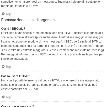
semplicemente inserendovi un messaggio. Tuttavia, sii sicuro di rispettare le
regole del forum in cui ti trovi.
Top
Formattazione e tipi di argomenti
Cos’è il BBCode?
Il BBCode è una speciale implementazione dell’HTML; l’utilizzo è soggetto alla
scelta dell’amministratore (puoi anche disabilitarlo di messaggio in messaggio
tramite l’opzione nel modulo di invio messaggi). Il BBCode è simile all’HTML, i
comandi sono racchiusi tra parentesi quadre [ e ] anziché tra parentesi angolari
< e > e offre un controllo maggiore su cosa e come viene mostrato nei messaggi.
Per maggiori informazioni sul BBCode leggi la guida presente nella pagina per
l’invio dei messaggi.
Top
Posso usare l’HTML?
No. Non è possibile inserire del codice HTML e ottenere che sia interpretato
come tale in questo Forum. La maggior parte delle funzioni dell’HTML può
essere sostituita dal BBCode.
Top
Cosa sono le emoticon?