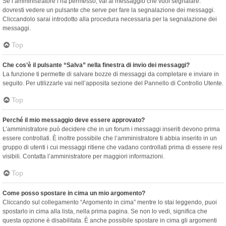
Se l’amministratore l’ha permesso, vai al messaggio che vuoi segnalare:
dovresti vedere un pulsante che serve per fare la segnalazione dei messaggi.
Cliccandolo sarai introdotto alla procedura necessaria per la segnalazione dei
messaggi.
Top
Che cos’è il pulsante “Salva” nella finestra di invio dei messaggi?
La funzione ti permette di salvare bozze di messaggi da completare e inviare in
seguito. Per utilizzarle vai nell’apposita sezione del Pannello di Controllo Utente.
Top
Perché il mio messaggio deve essere approvato?
L’amministratore può decidere che in un forum i messaggi inseriti devono prima
essere controllati. È inoltre possibile che l’amministratore ti abbia inserito in un
gruppo di utenti i cui messaggi ritiene che vadano controllati prima di essere resi
visibili. Contatta l’amministratore per maggiori informazioni.
Top
Come posso spostare in cima un mio argomento?
Cliccando sul collegamento “Argomento in cima” mentre lo stai leggendo, puoi
spostarlo in cima alla lista, nella prima pagina. Se non lo vedi, significa che
questa opzione è disabilitata. È anche possibile spostare in cima gli argomenti