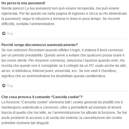
Ho perso la mia password!
Niente panico! La tua password non può essere recuperata, ma può essere
rigenerata. Per far questo vai nella pagina di ingresso e clicca su
Ho dimenticato
la password
, segui le istruzioni e tornerai in linea in poco tempo. Se riscontri
difficoltà, contatta l’amministratore.
Top
Perché vengo disconnesso automaticamente?
Se non selezioni
Ricordami
quando effettui il login, il sistema ti terrà connesso
per un periodo prestabilito. Questo serve a evitare che qualcuno possa usare il
tuo nome utente. Per rimanere connesso, seleziona l’opzione quando entri, ma
ricorda che questo non è consigliato se ti colleghi da un PC usato anche da altri,
ad es. in biblioteca, Internet point, università, ecc. Se non vedi il checkbox,
significa che un amministratore ha disabilitato questa caratteristica.
Top
Che cosa provoca il comando “Cancella cookie”?
La funzione “Cancella cookie” eliminerà tutti i cookie generati da phpBB che ti
mantengono autenticato e connesso, oltre a permetterti ad esempio di tenere
traccia di quello che hai letto, se l’amministrazione ha attivato la funzione. Se hai
avuto problemi di accesso o di uscita dal sistema, la cancellazione dei cookie
potrebbe risolvere tali disguidi.