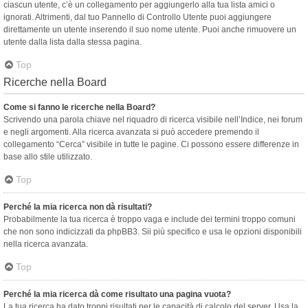
ciascun utente, c’è un collegamento per aggiungerlo alla tua lista amici o
ignorati. Altrimenti, dal tuo Pannello di Controllo Utente puoi aggiungere
direttamente un utente inserendo il suo nome utente. Puoi anche rimuovere un
utente dalla lista dalla stessa pagina.
Top
Ricerche nella Board
Come si fanno le ricerche nella Board?
Scrivendo una parola chiave nel riquadro di ricerca visibile nell’Indice, nei forum
e negli argomenti. Alla ricerca avanzata si può accedere premendo il
collegamento “Cerca” visibile in tutte le pagine. Ci possono essere differenze in
base allo stile utilizzato.
Top
Perché la mia ricerca non dà risultati?
Probabilmente la tua ricerca è troppo vaga e include dei termini troppo comuni
che non sono indicizzati da phpBB3. Sii più specifico e usa le opzioni disponibili
nella ricerca avanzata.
Top
Perché la mia ricerca dà come risultato una pagina vuota?
La tua ricerca ha dato troppi risultati per le capacità di calcolo del server. Usa la