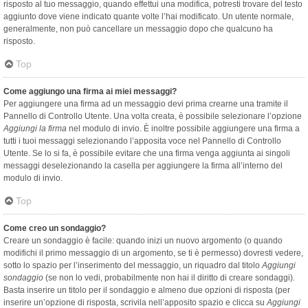
risposto al tuo messaggio, quando effettui una modifica, potresti trovare del testo
aggiunto dove viene indicato quante volte l’hai modificato. Un utente normale,
generalmente, non può cancellare un messaggio dopo che qualcuno ha
risposto.
Top
Come aggiungo una firma ai miei messaggi?
Per aggiungere una firma ad un messaggio devi prima crearne una tramite il
Pannello di Controllo Utente. Una volta creata, è possibile selezionare l’opzione
Aggiungi la firma
nel modulo di invio. È inoltre possibile aggiungere una firma a
tutti i tuoi messaggi selezionando l’apposita voce nel Pannello di Controllo
Utente. Se lo si fa, è possibile evitare che una firma venga aggiunta ai singoli
messaggi deselezionando la casella per aggiungere la firma all’interno del
modulo di invio.
Top
Come creo un sondaggio?
Creare un sondaggio è facile: quando inizi un nuovo argomento (o quando
modifichi il primo messaggio di un argomento, se ti è permesso) dovresti vedere,
sotto lo spazio per l’inserimento del messaggio, un riquadro dal titolo
Aggiungi
sondaggio
(se non lo vedi, probabilmente non hai il diritto di creare sondaggi).
Basta inserire un titolo per il sondaggio e almeno due opzioni di risposta (per
inserire un’opzione di risposta, scrivila nell’apposito spazio e clicca su
Aggiungi