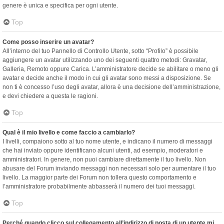
genere è unica e specifica per ogni utente.
Top
Come posso inserire un avatar?
All’interno del tuo Pannello di Controllo Utente, sotto “Profilo” è possibile
aggiungere un avatar utilizzando uno dei seguenti quattro metodi: Gravatar,
Galleria, Remoto oppure Carica. L’amministratore decide se abilitare o meno gli
avatar e decide anche il modo in cui gli avatar sono messi a disposizione. Se
non ti è concesso l’uso degli avatar, allora è una decisione dell’amministrazione,
e devi chiedere a questa le ragioni.
Top
Qual è il mio livello e come faccio a cambiarlo?
I livelli, compaiono sotto al tuo nome utente, e indicano il numero di messaggi
che hai inviato oppure identificano alcuni utenti, ad esempio, moderatori e
amministratori. In genere, non puoi cambiare direttamente il tuo livello. Non
abusare del Forum inviando messaggi non necessari solo per aumentare il tuo
livello. La maggior parte dei Forum non tollera questo comportamento e
l’amministratore probabilmente abbasserà il numero dei tuoi messaggi.
Top
Perché quando clicco sul collegamento all’indirizzo di posta di un utente mi