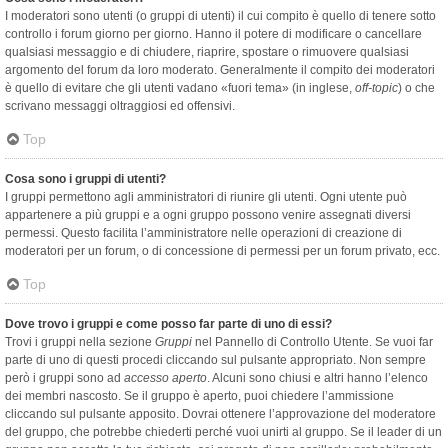
I moderatori sono utenti (o gruppi di utenti) il cui compito è quello di tenere sotto
controllo i forum giorno per giorno. Hanno il potere di modificare o cancellare
qualsiasi messaggio e di chiudere, riaprire, spostare o rimuovere qualsiasi
argomento del forum da loro moderato. Generalmente il compito dei moderatori
è quello di evitare che gli utenti vadano «fuori tema» (in inglese,
off-topic
) o che
scrivano messaggi oltraggiosi ed offensivi.
Top
Cosa sono i gruppi di utenti?
I gruppi permettono agli amministratori di riunire gli utenti. Ogni utente può
appartenere a più gruppi e a ogni gruppo possono venire assegnati diversi
permessi. Questo facilita l’amministratore nelle operazioni di creazione di
moderatori per un forum, o di concessione di permessi per un forum privato, ecc.
Top
Dove trovo i gruppi e come posso far parte di uno di essi?
Trovi i gruppi nella sezione
Gruppi
nel Pannello di Controllo Utente. Se vuoi far
parte di uno di questi procedi cliccando sul pulsante appropriato. Non sempre
però i gruppi sono ad
accesso aperto
. Alcuni sono chiusi e altri hanno l’elenco
dei membri nascosto. Se il gruppo è aperto, puoi chiedere l’ammissione
cliccando sul pulsante apposito. Dovrai ottenere l’approvazione del moderatore
del gruppo, che potrebbe chiederti perché vuoi unirti al gruppo. Se il leader di un