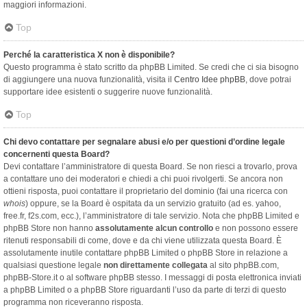
maggiori informazioni.
Top
Perché la caratteristica X non è disponibile?
Questo programma è stato scritto da phpBB Limited. Se credi che ci sia bisogno
di aggiungere una nuova funzionalità, visita il
Centro Idee phpBB
, dove potrai
supportare idee esistenti o suggerire nuove funzionalità.
Top
Chi devo contattare per segnalare abusi e/o per questioni d’ordine legale
concernenti questa Board?
Devi contattare l’amministratore di questa Board. Se non riesci a trovarlo, prova
a contattare uno dei moderatori e chiedi a chi puoi rivolgerti. Se ancora non
ottieni risposta, puoi contattare il proprietario del dominio (fai una ricerca con
whois
) oppure, se la Board è ospitata da un servizio gratuito (ad es. yahoo,
free.fr, f2s.com, ecc.), l’amministratore di tale servizio. Nota che phpBB Limited e
phpBB Store non hanno
assolutamente alcun controllo
e non possono essere
ritenuti responsabili di come, dove e da chi viene utilizzata questa Board. È
assolutamente inutile contattare phpBB Limited o phpBB Store in relazione a
qualsiasi questione legale
non direttamente collegata
al sito phpBB.com,
phpBB-Store.it o al software phpBB stesso. I messaggi di posta elettronica inviati
a phpBB Limited o a phpBB Store riguardanti l’uso da parte di terzi di questo
programma non riceveranno risposta.