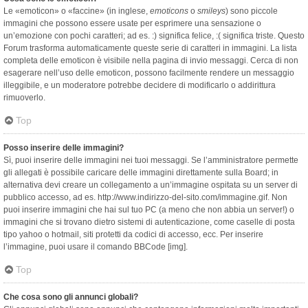
Le «emoticon» o «faccine» (in inglese,
emoticons
o
smileys
) sono piccole
immagini che possono essere usate per esprimere una sensazione o
un’emozione con pochi caratteri; ad es. :) significa felice, :( significa triste. Questo
Forum trasforma automaticamente queste serie di caratteri in immagini. La lista
completa delle emoticon è visibile nella pagina di invio messaggi. Cerca di non
esagerare nell’uso delle emoticon, possono facilmente rendere un messaggio
illeggibile, e un moderatore potrebbe decidere di modificarlo o addirittura
rimuoverlo.
Top
Posso inserire delle immagini?
Sì, puoi inserire delle immagini nei tuoi messaggi. Se l’amministratore permette
gli allegati è possibile caricare delle immagini direttamente sulla Board; in
alternativa devi creare un collegamento a un’immagine ospitata su un server di
pubblico accesso, ad es. http://www.indirizzo-del-sito.com/immagine.gif. Non
puoi inserire immagini che hai sul tuo PC (a meno che non abbia un server!) o
immagini che si trovano dietro sistemi di autenticazione, come caselle di posta
tipo yahoo o hotmail, siti protetti da codici di accesso, ecc. Per inserire
l’immagine, puoi usare il comando BBCode [img].
Top
Che cosa sono gli annunci globali?