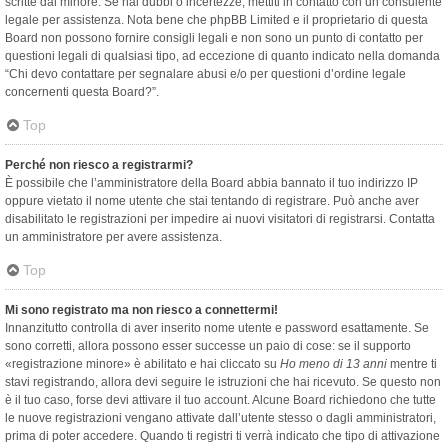
scritte dal minore. Se hai dubbi o incertezze, mettiti in contatto con un consulente
legale per assistenza. Nota bene che phpBB Limited e il proprietario di questa
Board non possono fornire consigli legali e non sono un punto di contatto per
questioni legali di qualsiasi tipo, ad eccezione di quanto indicato nella domanda
“Chi devo contattare per segnalare abusi e/o per questioni d’ordine legale
concernenti questa Board?”.
Top
Perché non riesco a registrarmi?
È possibile che l’amministratore della Board abbia bannato il tuo indirizzo IP
oppure vietato il nome utente che stai tentando di registrare. Può anche aver
disabilitato le registrazioni per impedire ai nuovi visitatori di registrarsi. Contatta
un amministratore per avere assistenza.
Top
Mi sono registrato ma non riesco a connettermi!
Innanzitutto controlla di aver inserito nome utente e password esattamente. Se
sono corretti, allora possono esser successe un paio di cose: se il supporto
«registrazione minore» è abilitato e hai cliccato su
Ho meno di 13 anni
mentre ti
stavi registrando, allora devi seguire le istruzioni che hai ricevuto. Se questo non
è il tuo caso, forse devi attivare il tuo account. Alcune Board richiedono che tutte
le nuove registrazioni vengano attivate dall’utente stesso o dagli amministratori,
prima di poter accedere. Quando ti registri ti verrà indicato che tipo di attivazione