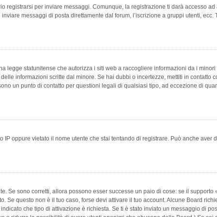
 registrarsi per inviare messaggi. Comunque, la registrazione ti darà accesso ad alt
 inviare messaggi di posta direttamente dal forum, l’iscrizione a gruppi utenti, ecc.
 legge statunitense che autorizza i siti web a raccogliere informazioni da i minori 
e delle informazioni scritte dal minore. Se hai dubbi o incertezze, mettiti in conta
 sono un punto di contatto per questioni legali di qualsiasi tipo, ad eccezione di q
 IP oppure vietato il nome utente che stai tentando di registrare. Può anche aver disab
e. Se sono corretti, allora possono esser successe un paio di cose: se il supporto «
vuto. Se questo non è il tuo caso, forse devi attivare il tuo account. Alcune Board ric
 indicato che tipo di attivazione è richiesta. Se ti è stato inviato un messaggio di po