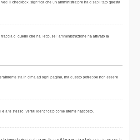
n vedi il checkbox, significa che un amministratore ha disabilitato questa
accia di quello che hai letto, se l’amministrazione ha attivato la
generalmente sta in cima ad ogni pagina, ma questo potrebbe non essere
i e a te stesso. Verrai identificato come utente nascosto.
e impostazioni del tuo profilo per il fuso orario e farlo coincidere con la