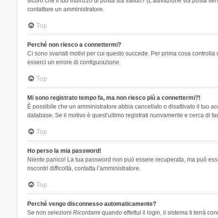
sicuro che il tuo indirizzo di posta sia valido? (L’attivazione via posta se
contattare un amministratore.
Top
Perché non riesco a connettermi?
Ci sono svariati motivi per cui questo succede. Per prima cosa controlla 
esserci un errore di configurazione.
Top
Mi sono registrato tempo fa, ma non riesco più a connettermi?!
È possibile che un amministratore abbia cancellato o disattivato il tuo 
database. Se il motivo è quest’ultimo registrati nuovamente e cerca di fa
Top
Ho perso la mia password!
Niente panico! La tua password non può essere recuperata, ma può essere
riscontri difficoltà, contatta l’amministratore.
Top
Perché vengo disconnesso automaticamente?
Se non selezioni
Ricordami
quando effettui il login, il sistema ti terrà