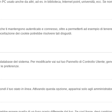
 PC usato anche da altri, ad es. in biblioteca, Internet point, università, ecc. Se no
che ti mantengono autenticato e connesso, oltre a permetterti ad esempio di tenere tr
cellazione dei cookie potrebbe risolvere tali disguidi.
el database del sistema. Per modificarle vai sul tuo Pannello di Controllo Utente; 
 le preferenze.
ndi il tuo stato in linea
. Attivando questa opzione, apparirai solo agli amministrator
be essere quella di un fuso orario differente dal tuo. Se così fosse, devi cambiare l