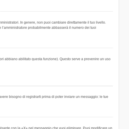
inistratori. In genere, non puoi cambiare direttamente il tuo livello.
 l’amministratore probabilmente abbasserà il numero dei tuoi
tori abbiano abilitato questa funzione). Questo serve a prevenire un uso
ere bisogno di registrarti prima di poter inviare un messaggio: le tue
ulsante con la «X» nel messaggio che vuoi eliminare. Puoi modificare un