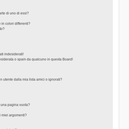
rte di uno di essi?
in colori differenti?
to?
ti indesiderati!
esiderata o spam da qualcuno in questa Board!
tente dalla mia lista amici o ignorati?
?
o una pagina vuota?
i miei argomenti?