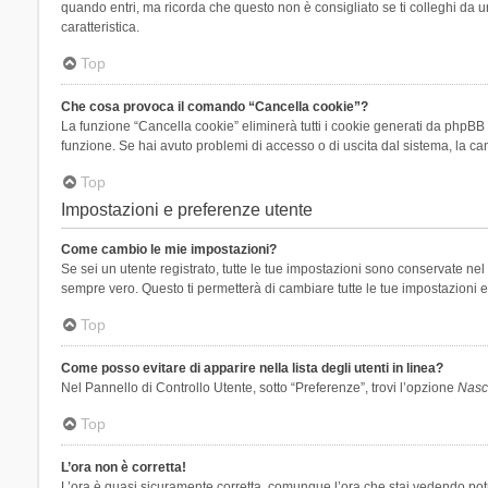
quando entri, ma ricorda che questo non è consigliato se ti colleghi da un
caratteristica.
Top
Che cosa provoca il comando “Cancella cookie”?
La funzione “Cancella cookie” eliminerà tutti i cookie generati da phpBB 
funzione. Se hai avuto problemi di accesso o di uscita dal sistema, la can
Top
Impostazioni e preferenze utente
Come cambio le mie impostazioni?
Se sei un utente registrato, tutte le tue impostazioni sono conservate n
sempre vero. Questo ti permetterà di cambiare tutte le tue impostazioni e
Top
Come posso evitare di apparire nella lista degli utenti in linea?
Nel Pannello di Controllo Utente, sotto “Preferenze”, trovi l’opzione
Nasco
Top
L’ora non è corretta!
L’ora è quasi sicuramente corretta, comunque l’ora che stai vedendo potreb