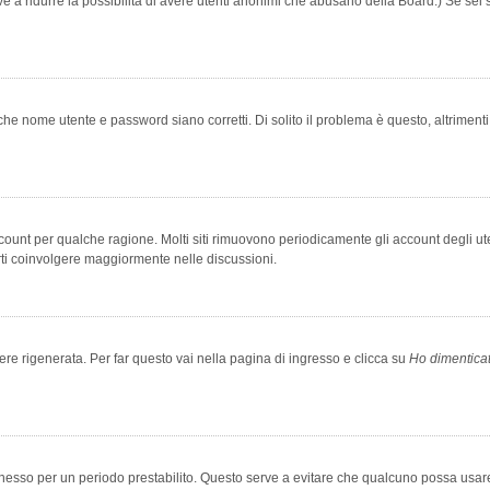
rve a ridurre la possibilità di avere utenti anonimi che abusano della Board.) Se sei s
che nome utente e password siano corretti. Di solito il problema è questo, altriment
account per qualche ragione. Molti siti rimuovono periodicamente gli account degli u
rti coinvolgere maggiormente nelle discussioni.
 rigenerata. Per far questo vai nella pagina di ingresso e clicca su
Ho dimentica
 connesso per un periodo prestabilito. Questo serve a evitare che qualcuno possa us