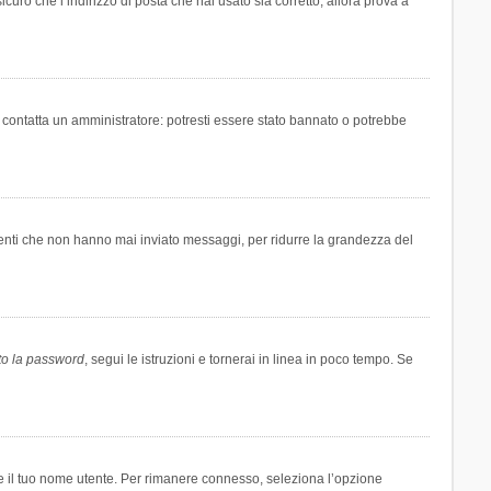
icuro che l’indirizzo di posta che hai usato sia corretto, allora prova a
i contatta un amministratore: potresti essere stato bannato o potrebbe
tenti che non hanno mai inviato messaggi, per ridurre la grandezza del
to la password
, segui le istruzioni e tornerai in linea in poco tempo. Se
are il tuo nome utente. Per rimanere connesso, seleziona l’opzione