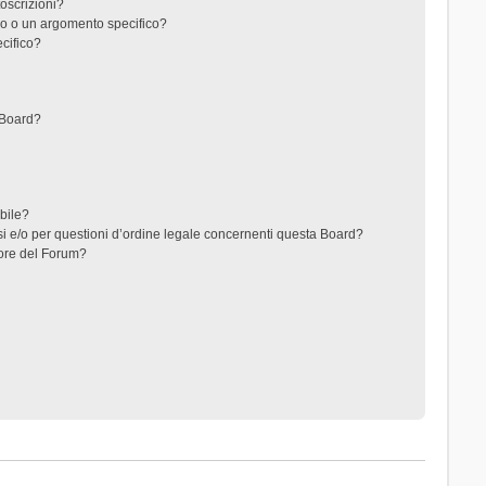
toscrizioni?
o o un argomento specifico?
cifico?
 Board?
ibile?
i e/o per questioni d’ordine legale concernenti questa Board?
ore del Forum?