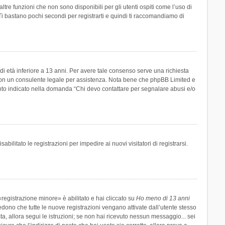
re funzioni che non sono disponibili per gli utenti ospiti come l’uso di
 Ti bastano pochi secondi per registrarti e quindi ti raccomandiamo di
di età inferiore a 13 anni. Per avere tale consenso serve una richiesta
tto con un consulente legale per assistenza. Nota bene che phpBB Limited e
uanto indicato nella domanda “Chi devo contattare per segnalare abusi e/o
ilitato le registrazioni per impedire ai nuovi visitatori di registrarsi.
registrazione minore» è abilitato e hai cliccato su
Ho meno di 13 anni
hiedono che tutte le nuove registrazioni vengano attivate dall’utente stesso
sta, allora segui le istruzioni; se non hai ricevuto nessun messaggio... sei