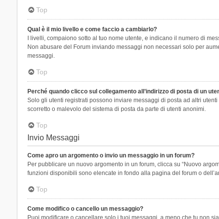
Top
Qual è il mio livello e come faccio a cambiarlo?
I livelli, compaiono sotto al tuo nome utente, e indicano il numero di mes
Non abusare del Forum inviando messaggi non necessari solo per aumenta
messaggi.
Top
Perché quando clicco sul collegamento all’indirizzo di posta di un ut
Solo gli utenti registrati possono inviare messaggi di posta ad altri ute
scorretto o malevolo del sistema di posta da parte di utenti anonimi.
Top
Invio Messaggi
Come apro un argomento o invio un messaggio in un forum?
Per pubblicare un nuovo argomento in un forum, clicca su “Nuovo argoment
funzioni disponibili sono elencate in fondo alla pagina del forum o dell’a
Top
Come modifico o cancello un messaggio?
Puoi modificare o cancellare solo i tuoi messaggi, a meno che tu non s