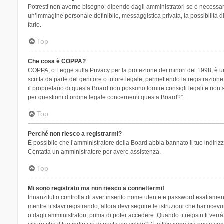
Potresti non averne bisogno: dipende dagli amministratori se è necessario
un’immagine personale definibile, messaggistica privata, la possibilità di
farlo.
Top
Che cosa è COPPA?
COPPA, o Legge sulla Privacy per la protezione dei minori del 1998, è una
scritta da parte del genitore o tutore legale, permettendo la registrazion
il proprietario di questa Board non possono fornire consigli legali e non
per questioni d’ordine legale concernenti questa Board?”.
Top
Perché non riesco a registrarmi?
È possibile che l’amministratore della Board abbia bannato il tuo indirizzo
Contatta un amministratore per avere assistenza.
Top
Mi sono registrato ma non riesco a connettermi!
Innanzitutto controlla di aver inserito nome utente e password esattament
mentre ti stavi registrando, allora devi seguire le istruzioni che hai rice
o dagli amministratori, prima di poter accedere. Quando ti registri ti verrà