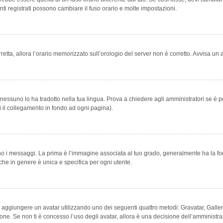
ti registrati possono cambiare il fuso orario e molte impostazioni.
orretta, allora l’orario memorizzato sull’orologio del server non è corretto. Avvisa u
essuno lo ha tradotto nella tua lingua. Prova a chiedere agli amministratori se è po
vi il collegamento in fondo ad ogni pagina).
messaggi. La prima è l’immagine associata al tuo grado, generalmente ha la forma di
che in genere è unica e specifica per ogni utente.
bile aggiungere un avatar utilizzando uno dei seguenti quattro metodi: Gravatar, Gal
ione. Se non ti è concesso l’uso degli avatar, allora è una decisione dell’amministra