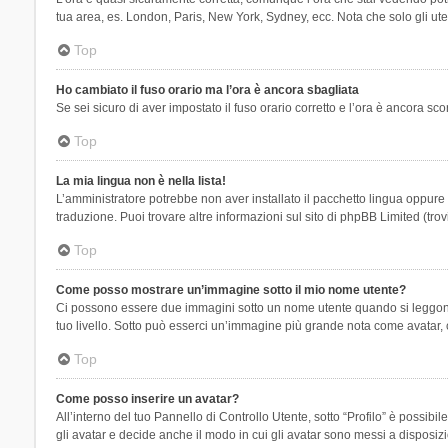
tua area, es. London, Paris, New York, Sydney, ecc. Nota che solo gli uten
Top
Ho cambiato il fuso orario ma l’ora è ancora sbagliata
Se sei sicuro di aver impostato il fuso orario corretto e l’ora è ancora sc
Top
La mia lingua non è nella lista!
L’amministratore potrebbe non aver installato il pacchetto lingua oppure n
traduzione. Puoi trovare altre informazioni sul sito di phpBB Limited (tro
Top
Come posso mostrare un’immagine sotto il mio nome utente?
Ci possono essere due immagini sotto un nome utente quando si leggono i 
tuo livello. Sotto può esserci un’immagine più grande nota come avatar, 
Top
Come posso inserire un avatar?
All’interno del tuo Pannello di Controllo Utente, sotto “Profilo” è possi
gli avatar e decide anche il modo in cui gli avatar sono messi a disposiz