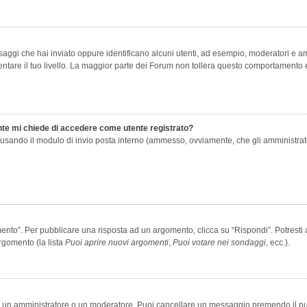
saggi che hai inviato oppure identificano alcuni utenti, ad esempio, moderatori e amm
re il tuo livello. La maggior parte dei Forum non tollera questo comportamento e
ente mi chiede di accedere come utente registrato?
nti usando il modulo di invio posta interno (ammesso, ovviamente, che gli amministra
o”. Per pubblicare una risposta ad un argomento, clicca su “Rispondi”. Potresti av
rgomento (la lista
Puoi aprire nuovi argomenti
,
Puoi votare nei sondaggi
, ecc.).
ia un amministratore o un moderatore. Puoi cancellare un messaggio premendo il p