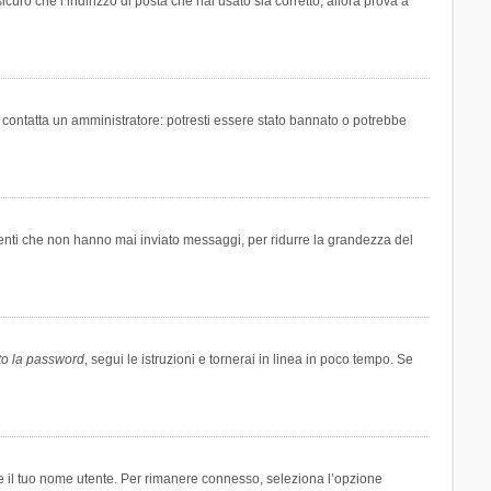
icuro che l’indirizzo di posta che hai usato sia corretto, allora prova a
i contatta un amministratore: potresti essere stato bannato o potrebbe
tenti che non hanno mai inviato messaggi, per ridurre la grandezza del
to la password
, segui le istruzioni e tornerai in linea in poco tempo. Se
are il tuo nome utente. Per rimanere connesso, seleziona l’opzione