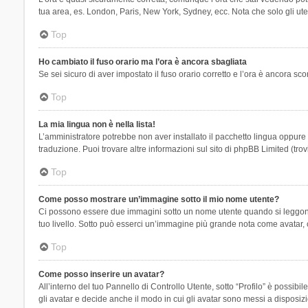
tua area, es. London, Paris, New York, Sydney, ecc. Nota che solo gli uten
Top
Ho cambiato il fuso orario ma l’ora è ancora sbagliata
Se sei sicuro di aver impostato il fuso orario corretto e l’ora è ancora sc
Top
La mia lingua non è nella lista!
L’amministratore potrebbe non aver installato il pacchetto lingua oppure n
traduzione. Puoi trovare altre informazioni sul sito di phpBB Limited (tro
Top
Come posso mostrare un’immagine sotto il mio nome utente?
Ci possono essere due immagini sotto un nome utente quando si leggono i 
tuo livello. Sotto può esserci un’immagine più grande nota come avatar, 
Top
Come posso inserire un avatar?
All’interno del tuo Pannello di Controllo Utente, sotto “Profilo” è possi
gli avatar e decide anche il modo in cui gli avatar sono messi a disposiz