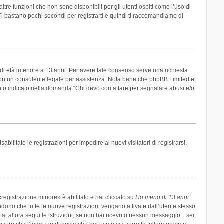
re funzioni che non sono disponibili per gli utenti ospiti come l’uso di
 Ti bastano pochi secondi per registrarti e quindi ti raccomandiamo di
di età inferiore a 13 anni. Per avere tale consenso serve una richiesta
tto con un consulente legale per assistenza. Nota bene che phpBB Limited e
uanto indicato nella domanda “Chi devo contattare per segnalare abusi e/o
ilitato le registrazioni per impedire ai nuovi visitatori di registrarsi.
registrazione minore» è abilitato e hai cliccato su
Ho meno di 13 anni
hiedono che tutte le nuove registrazioni vengano attivate dall’utente stesso
sta, allora segui le istruzioni; se non hai ricevuto nessun messaggio... sei