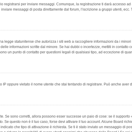
 registrarsi per inviare messaggi. Comunque, la registrazione ti darà accesso ad alt
 inviare messaggi di posta direttamente dal forum, l’iscrizione a gruppi utenti, ecc.
 legge statunitense che autorizza i siti web a raccogliere informazioni da i minori 
e delle informazioni scritte dal minore. Se hai dubbi o incertezze, mettiti in conta
 sono un punto di contatto per questioni legali di qualsiasi tipo, ad eccezione di q
 IP oppure vietato il nome utente che stai tentando di registrare. Può anche aver disab
e. Se sono corretti, allora possono esser successe un paio di cose: se il supporto «
vuto. Se questo non è il tuo caso, forse devi attivare il tuo account. Alcune Board ric
 indicato che tipo di attivazione è richiesta. Se ti è stato inviato un messaggio di po