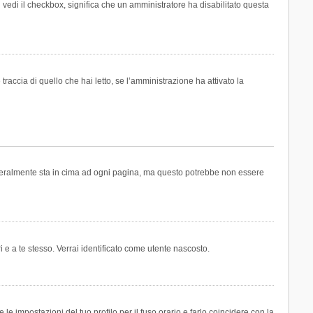
n vedi il checkbox, significa che un amministratore ha disabilitato questa
accia di quello che hai letto, se l’amministrazione ha attivato la
generalmente sta in cima ad ogni pagina, ma questo potrebbe non essere
i e a te stesso. Verrai identificato come utente nascosto.
e impostazioni del tuo profilo per il fuso orario e farlo coincidere con la