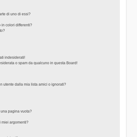
rte di uno di essi?
in colori differenti?
to?
ti indesiderati!
esiderata o spam da qualcuno in questa Board!
tente dalla mia lista amici o ignorati?
?
o una pagina vuota?
i miei argomenti?