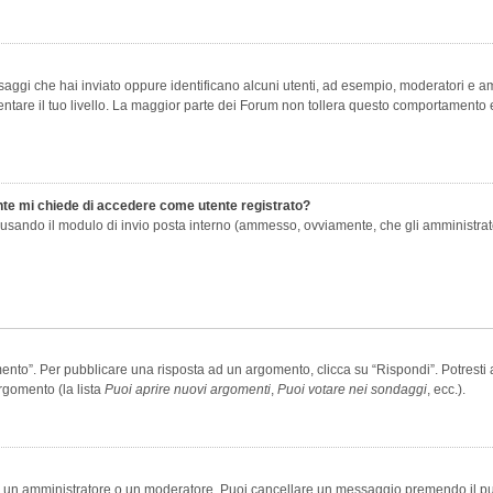
saggi che hai inviato oppure identificano alcuni utenti, ad esempio, moderatori e amm
re il tuo livello. La maggior parte dei Forum non tollera questo comportamento e
ente mi chiede di accedere come utente registrato?
nti usando il modulo di invio posta interno (ammesso, ovviamente, che gli amministra
o”. Per pubblicare una risposta ad un argomento, clicca su “Rispondi”. Potresti av
rgomento (la lista
Puoi aprire nuovi argomenti
,
Puoi votare nei sondaggi
, ecc.).
ia un amministratore o un moderatore. Puoi cancellare un messaggio premendo il p