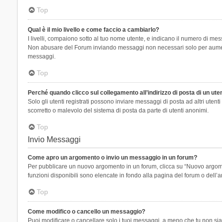
Top
Qual è il mio livello e come faccio a cambiarlo?
I livelli, compaiono sotto al tuo nome utente, e indicano il numero di mes
Non abusare del Forum inviando messaggi non necessari solo per aumenta
messaggi.
Top
Perché quando clicco sul collegamento all’indirizzo di posta di un ut
Solo gli utenti registrati possono inviare messaggi di posta ad altri ute
scorretto o malevolo del sistema di posta da parte di utenti anonimi.
Top
Invio Messaggi
Come apro un argomento o invio un messaggio in un forum?
Per pubblicare un nuovo argomento in un forum, clicca su “Nuovo argoment
funzioni disponibili sono elencate in fondo alla pagina del forum o dell’a
Top
Come modifico o cancello un messaggio?
Puoi modificare o cancellare solo i tuoi messaggi, a meno che tu non s