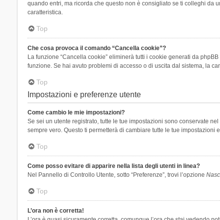
quando entri, ma ricorda che questo non è consigliato se ti colleghi da un
caratteristica.
Top
Che cosa provoca il comando “Cancella cookie”?
La funzione “Cancella cookie” eliminerà tutti i cookie generati da phpBB 
funzione. Se hai avuto problemi di accesso o di uscita dal sistema, la can
Top
Impostazioni e preferenze utente
Come cambio le mie impostazioni?
Se sei un utente registrato, tutte le tue impostazioni sono conservate n
sempre vero. Questo ti permetterà di cambiare tutte le tue impostazioni e
Top
Come posso evitare di apparire nella lista degli utenti in linea?
Nel Pannello di Controllo Utente, sotto “Preferenze”, trovi l’opzione
Nasco
Top
L’ora non è corretta!
L’ora è quasi sicuramente corretta, comunque l’ora che stai vedendo potreb