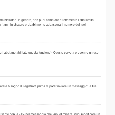
inistratori. In genere, non puoi cambiare direttamente il tuo livello.
 l’amministratore probabilmente abbasserà il numero dei tuoi
tori abbiano abilitato questa funzione). Questo serve a prevenire un uso
ere bisogno di registrarti prima di poter inviare un messaggio: le tue
ulsante con la «X» nel messaggio che vuoi eliminare. Puoi modificare un