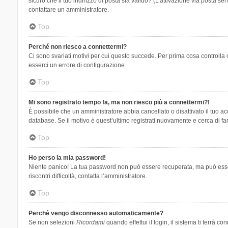
sicuro che il tuo indirizzo di posta sia valido? (L’attivazione via posta se
contattare un amministratore.
Top
Perché non riesco a connettermi?
Ci sono svariati motivi per cui questo succede. Per prima cosa controlla 
esserci un errore di configurazione.
Top
Mi sono registrato tempo fa, ma non riesco più a connettermi?!
È possibile che un amministratore abbia cancellato o disattivato il tuo 
database. Se il motivo è quest’ultimo registrati nuovamente e cerca di fa
Top
Ho perso la mia password!
Niente panico! La tua password non può essere recuperata, ma può essere
riscontri difficoltà, contatta l’amministratore.
Top
Perché vengo disconnesso automaticamente?
Se non selezioni
Ricordami
quando effettui il login, il sistema ti terrà