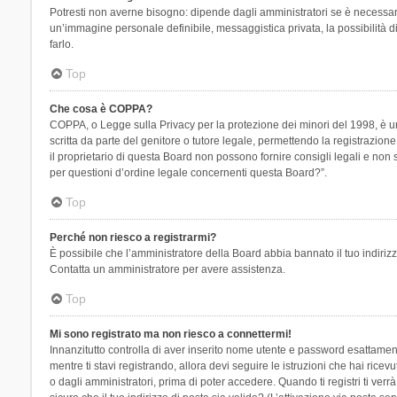
Potresti non averne bisogno: dipende dagli amministratori se è necessario
un’immagine personale definibile, messaggistica privata, la possibilità di
farlo.
Top
Che cosa è COPPA?
COPPA, o Legge sulla Privacy per la protezione dei minori del 1998, è una
scritta da parte del genitore o tutore legale, permettendo la registrazion
il proprietario di questa Board non possono fornire consigli legali e non
per questioni d’ordine legale concernenti questa Board?”.
Top
Perché non riesco a registrarmi?
È possibile che l’amministratore della Board abbia bannato il tuo indirizzo
Contatta un amministratore per avere assistenza.
Top
Mi sono registrato ma non riesco a connettermi!
Innanzitutto controlla di aver inserito nome utente e password esattament
mentre ti stavi registrando, allora devi seguire le istruzioni che hai rice
o dagli amministratori, prima di poter accedere. Quando ti registri ti verrà