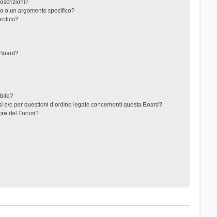
toscrizioni?
o o un argomento specifico?
cifico?
 Board?
ibile?
i e/o per questioni d’ordine legale concernenti questa Board?
ore del Forum?