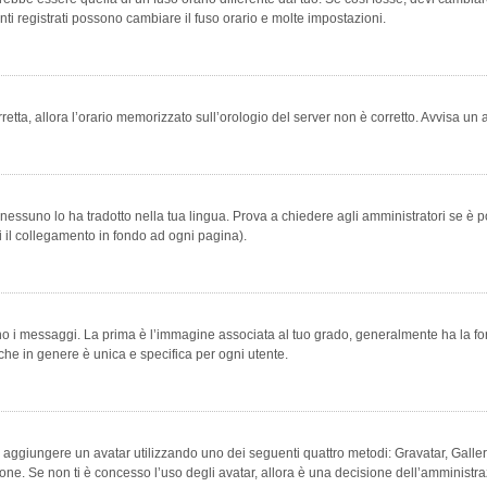
ti registrati possono cambiare il fuso orario e molte impostazioni.
orretta, allora l’orario memorizzato sull’orologio del server non è corretto. Avvisa u
essuno lo ha tradotto nella tua lingua. Prova a chiedere agli amministratori se è po
vi il collegamento in fondo ad ogni pagina).
messaggi. La prima è l’immagine associata al tuo grado, generalmente ha la forma di
che in genere è unica e specifica per ogni utente.
bile aggiungere un avatar utilizzando uno dei seguenti quattro metodi: Gravatar, Gal
ione. Se non ti è concesso l’uso degli avatar, allora è una decisione dell’amministra