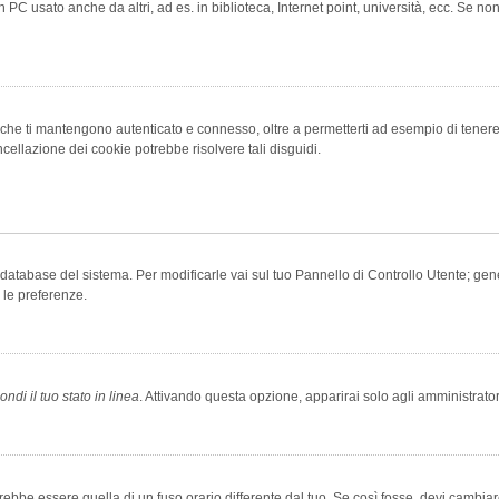
 PC usato anche da altri, ad es. in biblioteca, Internet point, università, ecc. Se no
che ti mantengono autenticato e connesso, oltre a permetterti ad esempio di tenere tr
cellazione dei cookie potrebbe risolvere tali disguidi.
el database del sistema. Per modificarle vai sul tuo Pannello di Controllo Utente; 
 le preferenze.
ndi il tuo stato in linea
. Attivando questa opzione, apparirai solo agli amministrator
be essere quella di un fuso orario differente dal tuo. Se così fosse, devi cambiare l