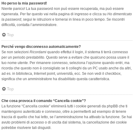
Ho perso la mia password!
Niente panico! La tua password non può essere recuperata, ma può essere
rigenerata. Per far questo vai nella pagina di ingresso e clicca su
Ho dimenticato
la password
, segui le istruzioni e tornerai in linea in poco tempo. Se riscontri
difficoltà, contatta l’amministratore.
Top
Perché vengo disconnesso automaticamente?
Se non selezioni
Ricordami
quando effettui il login, il sistema ti terrà connesso
per un periodo prestabilito. Questo serve a evitare che qualcuno possa usare il
tuo nome utente. Per rimanere connesso, seleziona l’opzione quando entri, ma
ricorda che questo non è consigliato se ti colleghi da un PC usato anche da altri,
ad es. in biblioteca, Internet point, università, ecc. Se non vedi il checkbox,
significa che un amministratore ha disabilitato questa caratteristica.
Top
Che cosa provoca il comando “Cancella cookie”?
La funzione “Cancella cookie” eliminerà tutti i cookie generati da phpBB che ti
mantengono autenticato e connesso, oltre a permetterti ad esempio di tenere
traccia di quello che hai letto, se l’amministrazione ha attivato la funzione. Se hai
avuto problemi di accesso o di uscita dal sistema, la cancellazione dei cookie
potrebbe risolvere tali disguidi.