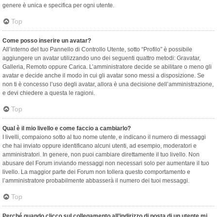
genere è unica e specifica per ogni utente.
Top
Come posso inserire un avatar?
All’interno del tuo Pannello di Controllo Utente, sotto “Profilo” è possibile
aggiungere un avatar utilizzando uno dei seguenti quattro metodi: Gravatar,
Galleria, Remoto oppure Carica. L’amministratore decide se abilitare o meno gli
avatar e decide anche il modo in cui gli avatar sono messi a disposizione. Se
non ti è concesso l’uso degli avatar, allora è una decisione dell’amministrazione,
e devi chiedere a questa le ragioni.
Top
Qual è il mio livello e come faccio a cambiarlo?
I livelli, compaiono sotto al tuo nome utente, e indicano il numero di messaggi
che hai inviato oppure identificano alcuni utenti, ad esempio, moderatori e
amministratori. In genere, non puoi cambiare direttamente il tuo livello. Non
abusare del Forum inviando messaggi non necessari solo per aumentare il tuo
livello. La maggior parte dei Forum non tollera questo comportamento e
l’amministratore probabilmente abbasserà il numero dei tuoi messaggi.
Top
Perché quando clicco sul collegamento all’indirizzo di posta di un utente mi