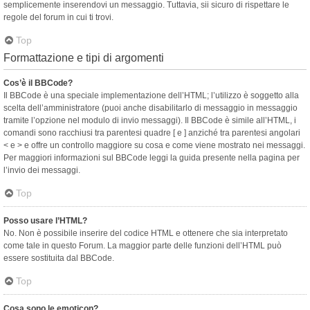
semplicemente inserendovi un messaggio. Tuttavia, sii sicuro di rispettare le
regole del forum in cui ti trovi.
Top
Formattazione e tipi di argomenti
Cos’è il BBCode?
Il BBCode è una speciale implementazione dell’HTML; l’utilizzo è soggetto alla
scelta dell’amministratore (puoi anche disabilitarlo di messaggio in messaggio
tramite l’opzione nel modulo di invio messaggi). Il BBCode è simile all’HTML, i
comandi sono racchiusi tra parentesi quadre [ e ] anziché tra parentesi angolari
< e > e offre un controllo maggiore su cosa e come viene mostrato nei messaggi.
Per maggiori informazioni sul BBCode leggi la guida presente nella pagina per
l’invio dei messaggi.
Top
Posso usare l’HTML?
No. Non è possibile inserire del codice HTML e ottenere che sia interpretato
come tale in questo Forum. La maggior parte delle funzioni dell’HTML può
essere sostituita dal BBCode.
Top
Cosa sono le emoticon?