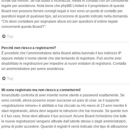
scritte dal minore. Se hai dubbi o incertezze, mettiti in contatto con un consulente
legale per assistenza. Nota bene che phpBB Limited e il proprietario di questa
Board non possono fornire consigli legali e non sono un punto di contatto per
questioni legali di qualsiasi tipo, ad eccezione di quanto indicato nella domanda
“Chi devo contattare per segnalare abusi e/o per questioni d’ordine legale
concernenti questa Board?”.
Top
Perché non riesco a registrarmi?
È possibile che l’amministratore della Board abbia bannato il tuo indirizzo IP
oppure vietato il nome utente che stai tentando di registrare. Può anche aver
disabilitato le registrazioni per impedire ai nuovi visitatori di registrarsi. Contatta
un amministratore per avere assistenza.
Top
Mi sono registrato ma non riesco a connettermi!
Innanzitutto controlla di aver inserito nome utente e password esattamente. Se
sono corretti, allora possono esser successe un paio di cose: se il supporto
«registrazione minore» è abilitato e hai cliccato su
Ho meno di 13 anni
mentre ti
stavi registrando, allora devi seguire le istruzioni che hai ricevuto. Se questo non
è il tuo caso, forse devi attivare il tuo account. Alcune Board richiedono che tutte
le nuove registrazioni vengano attivate dall’utente stesso o dagli amministratori,
prima di poter accedere. Quando ti registri ti verrà indicato che tipo di attivazione