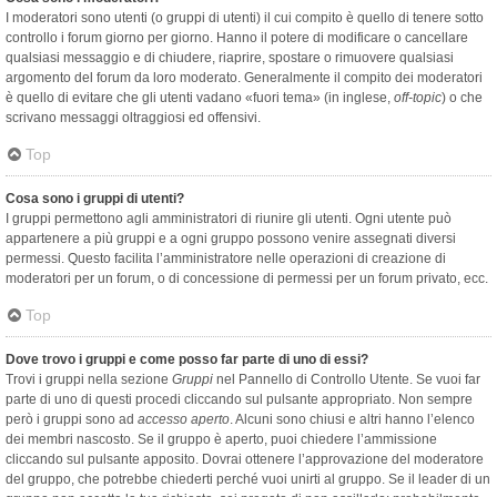
I moderatori sono utenti (o gruppi di utenti) il cui compito è quello di tenere sotto
controllo i forum giorno per giorno. Hanno il potere di modificare o cancellare
qualsiasi messaggio e di chiudere, riaprire, spostare o rimuovere qualsiasi
argomento del forum da loro moderato. Generalmente il compito dei moderatori
è quello di evitare che gli utenti vadano «fuori tema» (in inglese,
off-topic
) o che
scrivano messaggi oltraggiosi ed offensivi.
Top
Cosa sono i gruppi di utenti?
I gruppi permettono agli amministratori di riunire gli utenti. Ogni utente può
appartenere a più gruppi e a ogni gruppo possono venire assegnati diversi
permessi. Questo facilita l’amministratore nelle operazioni di creazione di
moderatori per un forum, o di concessione di permessi per un forum privato, ecc.
Top
Dove trovo i gruppi e come posso far parte di uno di essi?
Trovi i gruppi nella sezione
Gruppi
nel Pannello di Controllo Utente. Se vuoi far
parte di uno di questi procedi cliccando sul pulsante appropriato. Non sempre
però i gruppi sono ad
accesso aperto
. Alcuni sono chiusi e altri hanno l’elenco
dei membri nascosto. Se il gruppo è aperto, puoi chiedere l’ammissione
cliccando sul pulsante apposito. Dovrai ottenere l’approvazione del moderatore
del gruppo, che potrebbe chiederti perché vuoi unirti al gruppo. Se il leader di un