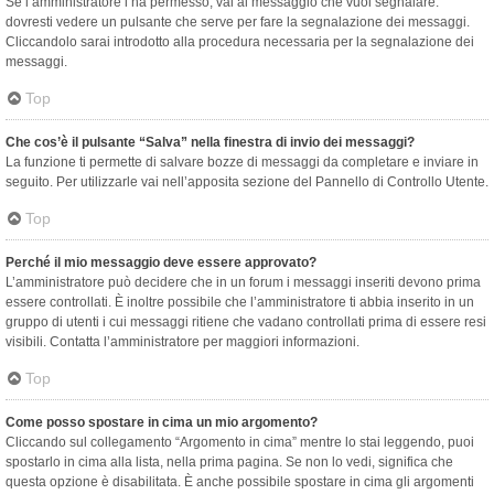
Se l’amministratore l’ha permesso, vai al messaggio che vuoi segnalare:
dovresti vedere un pulsante che serve per fare la segnalazione dei messaggi.
Cliccandolo sarai introdotto alla procedura necessaria per la segnalazione dei
messaggi.
Top
Che cos’è il pulsante “Salva” nella finestra di invio dei messaggi?
La funzione ti permette di salvare bozze di messaggi da completare e inviare in
seguito. Per utilizzarle vai nell’apposita sezione del Pannello di Controllo Utente.
Top
Perché il mio messaggio deve essere approvato?
L’amministratore può decidere che in un forum i messaggi inseriti devono prima
essere controllati. È inoltre possibile che l’amministratore ti abbia inserito in un
gruppo di utenti i cui messaggi ritiene che vadano controllati prima di essere resi
visibili. Contatta l’amministratore per maggiori informazioni.
Top
Come posso spostare in cima un mio argomento?
Cliccando sul collegamento “Argomento in cima” mentre lo stai leggendo, puoi
spostarlo in cima alla lista, nella prima pagina. Se non lo vedi, significa che
questa opzione è disabilitata. È anche possibile spostare in cima gli argomenti