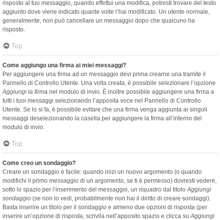
risposto al tuo messaggio, quando effettui una modifica, potresti trovare del testo
aggiunto dove viene indicato quante volte l’hai modificato. Un utente normale,
generalmente, non può cancellare un messaggio dopo che qualcuno ha
risposto.
Top
Come aggiungo una firma ai miei messaggi?
Per aggiungere una firma ad un messaggio devi prima crearne una tramite il
Pannello di Controllo Utente. Una volta creata, è possibile selezionare l’opzione
Aggiungi la firma
nel modulo di invio. È inoltre possibile aggiungere una firma a
tutti i tuoi messaggi selezionando l’apposita voce nel Pannello di Controllo
Utente. Se lo si fa, è possibile evitare che una firma venga aggiunta ai singoli
messaggi deselezionando la casella per aggiungere la firma all’interno del
modulo di invio.
Top
Come creo un sondaggio?
Creare un sondaggio è facile: quando inizi un nuovo argomento (o quando
modifichi il primo messaggio di un argomento, se ti è permesso) dovresti vedere,
sotto lo spazio per l’inserimento del messaggio, un riquadro dal titolo
Aggiungi
sondaggio
(se non lo vedi, probabilmente non hai il diritto di creare sondaggi).
Basta inserire un titolo per il sondaggio e almeno due opzioni di risposta (per
inserire un’opzione di risposta, scrivila nell’apposito spazio e clicca su
Aggiungi