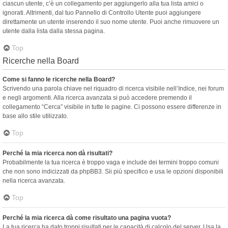
ciascun utente, c’è un collegamento per aggiungerlo alla tua lista amici o
ignorati. Altrimenti, dal tuo Pannello di Controllo Utente puoi aggiungere
direttamente un utente inserendo il suo nome utente. Puoi anche rimuovere un
utente dalla lista dalla stessa pagina.
Top
Ricerche nella Board
Come si fanno le ricerche nella Board?
Scrivendo una parola chiave nel riquadro di ricerca visibile nell’Indice, nei forum
e negli argomenti. Alla ricerca avanzata si può accedere premendo il
collegamento “Cerca” visibile in tutte le pagine. Ci possono essere differenze in
base allo stile utilizzato.
Top
Perché la mia ricerca non dà risultati?
Probabilmente la tua ricerca è troppo vaga e include dei termini troppo comuni
che non sono indicizzati da phpBB3. Sii più specifico e usa le opzioni disponibili
nella ricerca avanzata.
Top
Perché la mia ricerca dà come risultato una pagina vuota?
La tua ricerca ha dato troppi risultati per le capacità di calcolo del server. Usa la