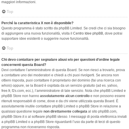
maggiori informazioni.
Top
Perché la caratteristica X non è disponibile?
Questo programma è stato scritto da phpBB Limited. Se credi che ci sia bisogno
di aggiungere una nuova funzionalità, visita il
Centro Idee phpBB
, dove potrai
supportare idee esistenti o suggerire nuove funzionalità.
Top
Chi devo contattare per segnalare abusi e/o per questioni d’ordine legale
concernenti questa Board?
Devi contattare l’amministratore di questa Board. Se non riesci a trovarlo, prova
a contattare uno dei moderatori e chiedi a chi puoi rivolgerti. Se ancora non
ottieni risposta, puoi contattare il proprietario del dominio (fai una ricerca con
whois
) oppure, se la Board è ospitata da un servizio gratuito (ad es. yahoo,
free.fr, f2s.com, ecc.), l’amministratore di tale servizio. Nota che phpBB Limited e
phpBB Store non hanno
assolutamente alcun controllo
e non possono essere
ritenuti responsabili di come, dove e da chi viene utilizzata questa Board. È
assolutamente inutile contattare phpBB Limited o phpBB Store in relazione a
qualsiasi questione legale
non direttamente collegata
al sito phpBB.com,
phpBB-Store.it o al software phpBB stesso. I messaggi di posta elettronica inviati
a phpBB Limited o a phpBB Store riguardanti l’uso da parte di terzi di questo
programma non riceveranno risposta.