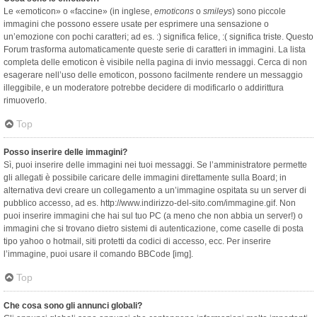
Le «emoticon» o «faccine» (in inglese,
emoticons
o
smileys
) sono piccole
immagini che possono essere usate per esprimere una sensazione o
un’emozione con pochi caratteri; ad es. :) significa felice, :( significa triste. Questo
Forum trasforma automaticamente queste serie di caratteri in immagini. La lista
completa delle emoticon è visibile nella pagina di invio messaggi. Cerca di non
esagerare nell’uso delle emoticon, possono facilmente rendere un messaggio
illeggibile, e un moderatore potrebbe decidere di modificarlo o addirittura
rimuoverlo.
Top
Posso inserire delle immagini?
Sì, puoi inserire delle immagini nei tuoi messaggi. Se l’amministratore permette
gli allegati è possibile caricare delle immagini direttamente sulla Board; in
alternativa devi creare un collegamento a un’immagine ospitata su un server di
pubblico accesso, ad es. http://www.indirizzo-del-sito.com/immagine.gif. Non
puoi inserire immagini che hai sul tuo PC (a meno che non abbia un server!) o
immagini che si trovano dietro sistemi di autenticazione, come caselle di posta
tipo yahoo o hotmail, siti protetti da codici di accesso, ecc. Per inserire
l’immagine, puoi usare il comando BBCode [img].
Top
Che cosa sono gli annunci globali?