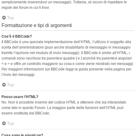
semplicemente inserendovi un messaggio. Tuttavia, sii sicuro di rispettare le
regole del forum in cui ti trovi.
Top
Formattazione e tipi di argomenti
Cos’è il BBCode?
Il BBCode è una speciale implementazione dell’HTML; l’utilizzo è soggetto alla
scelta dell’amministratore (puoi anche disabilitarlo di messaggio in messaggio
tramite l’opzione nel modulo di invio messaggi). Il BBCode è simile all’HTML, i
comandi sono racchiusi tra parentesi quadre [ e ] anziché tra parentesi angolari
< e > e offre un controllo maggiore su cosa e come viene mostrato nei messaggi.
Per maggiori informazioni sul BBCode leggi la guida presente nella pagina per
l’invio dei messaggi.
Top
Posso usare l’HTML?
No. Non è possibile inserire del codice HTML e ottenere che sia interpretato
come tale in questo Forum. La maggior parte delle funzioni dell’HTML può
essere sostituita dal BBCode.
Top
Cosa sono le emoticon?