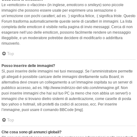
Le «emoticon» o «faccine» (in inglese,
emoticons
o
smileys
) sono piccole
immagini che possono essere usate per esprimere una sensazione o
un’emozione con pochi caratteri; ad es. :) significa felice, :( significa triste. Questo
Forum trasforma automaticamente queste serie di caratteri in immagini. La lista
completa delle emoticon è visibile nella pagina di invio messaggi. Cerca di non
esagerare nell’uso delle emoticon, possono facilmente rendere un messaggio
illeggibile, e un moderatore potrebbe decidere di modificarlo o addirittura
rimuoverlo.
Top
Posso inserire delle immagini?
Sì, puoi inserire delle immagini nei tuoi messaggi. Se l’amministratore permette
gli allegati è possibile caricare delle immagini direttamente sulla Board; in
alternativa devi creare un collegamento a un’immagine ospitata su un server di
pubblico accesso, ad es. http://www.indirizzo-del-sito.com/immagine.gif. Non
puoi inserire immagini che hai sul tuo PC (a meno che non abbia un server!) o
immagini che si trovano dietro sistemi di autenticazione, come caselle di posta
tipo yahoo o hotmail, siti protetti da codici di accesso, ecc. Per inserire
l’immagine, puoi usare il comando BBCode [img].
Top
Che cosa sono gli annunci globali?