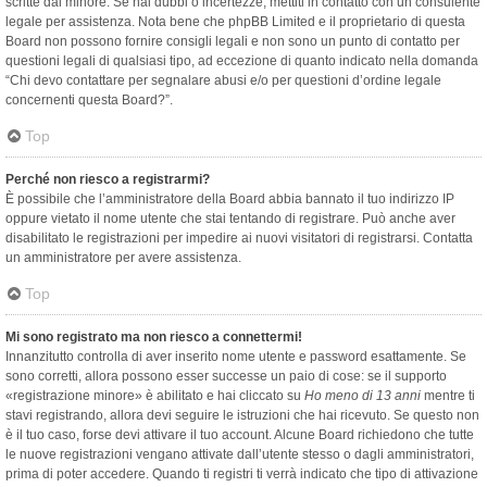
scritte dal minore. Se hai dubbi o incertezze, mettiti in contatto con un consulente
legale per assistenza. Nota bene che phpBB Limited e il proprietario di questa
Board non possono fornire consigli legali e non sono un punto di contatto per
questioni legali di qualsiasi tipo, ad eccezione di quanto indicato nella domanda
“Chi devo contattare per segnalare abusi e/o per questioni d’ordine legale
concernenti questa Board?”.
Top
Perché non riesco a registrarmi?
È possibile che l’amministratore della Board abbia bannato il tuo indirizzo IP
oppure vietato il nome utente che stai tentando di registrare. Può anche aver
disabilitato le registrazioni per impedire ai nuovi visitatori di registrarsi. Contatta
un amministratore per avere assistenza.
Top
Mi sono registrato ma non riesco a connettermi!
Innanzitutto controlla di aver inserito nome utente e password esattamente. Se
sono corretti, allora possono esser successe un paio di cose: se il supporto
«registrazione minore» è abilitato e hai cliccato su
Ho meno di 13 anni
mentre ti
stavi registrando, allora devi seguire le istruzioni che hai ricevuto. Se questo non
è il tuo caso, forse devi attivare il tuo account. Alcune Board richiedono che tutte
le nuove registrazioni vengano attivate dall’utente stesso o dagli amministratori,
prima di poter accedere. Quando ti registri ti verrà indicato che tipo di attivazione