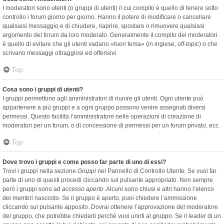
I moderatori sono utenti (o gruppi di utenti) il cui compito è quello di tenere sotto
controllo i forum giorno per giorno. Hanno il potere di modificare o cancellare
qualsiasi messaggio e di chiudere, riaprire, spostare o rimuovere qualsiasi
argomento del forum da loro moderato. Generalmente il compito dei moderatori
è quello di evitare che gli utenti vadano «fuori tema» (in inglese,
off-topic
) o che
scrivano messaggi oltraggiosi ed offensivi.
Top
Cosa sono i gruppi di utenti?
I gruppi permettono agli amministratori di riunire gli utenti. Ogni utente può
appartenere a più gruppi e a ogni gruppo possono venire assegnati diversi
permessi. Questo facilita l’amministratore nelle operazioni di creazione di
moderatori per un forum, o di concessione di permessi per un forum privato, ecc.
Top
Dove trovo i gruppi e come posso far parte di uno di essi?
Trovi i gruppi nella sezione
Gruppi
nel Pannello di Controllo Utente. Se vuoi far
parte di uno di questi procedi cliccando sul pulsante appropriato. Non sempre
però i gruppi sono ad
accesso aperto
. Alcuni sono chiusi e altri hanno l’elenco
dei membri nascosto. Se il gruppo è aperto, puoi chiedere l’ammissione
cliccando sul pulsante apposito. Dovrai ottenere l’approvazione del moderatore
del gruppo, che potrebbe chiederti perché vuoi unirti al gruppo. Se il leader di un