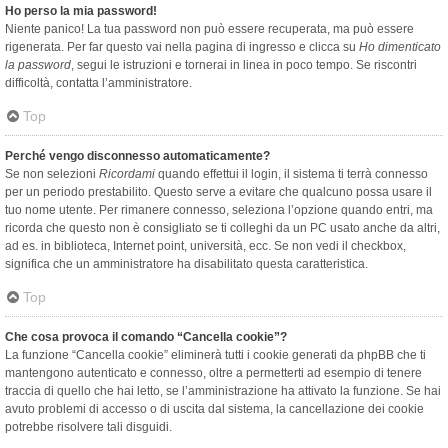
Ho perso la mia password!
Niente panico! La tua password non può essere recuperata, ma può essere
rigenerata. Per far questo vai nella pagina di ingresso e clicca su
Ho dimenticato
la password
, segui le istruzioni e tornerai in linea in poco tempo. Se riscontri
difficoltà, contatta l’amministratore.
Top
Perché vengo disconnesso automaticamente?
Se non selezioni
Ricordami
quando effettui il login, il sistema ti terrà connesso
per un periodo prestabilito. Questo serve a evitare che qualcuno possa usare il
tuo nome utente. Per rimanere connesso, seleziona l’opzione quando entri, ma
ricorda che questo non è consigliato se ti colleghi da un PC usato anche da altri,
ad es. in biblioteca, Internet point, università, ecc. Se non vedi il checkbox,
significa che un amministratore ha disabilitato questa caratteristica.
Top
Che cosa provoca il comando “Cancella cookie”?
La funzione “Cancella cookie” eliminerà tutti i cookie generati da phpBB che ti
mantengono autenticato e connesso, oltre a permetterti ad esempio di tenere
traccia di quello che hai letto, se l’amministrazione ha attivato la funzione. Se hai
avuto problemi di accesso o di uscita dal sistema, la cancellazione dei cookie
potrebbe risolvere tali disguidi.