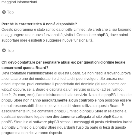
maggiori informazioni.
Top
Perché la caratteristica X non è disponibile?
Questo programma è stato scritto da phpBB Limited. Se credi che ci sia bisogno
di aggiungere una nuova funzionalità, visita il
Centro Idee phpBB
, dove potrai
supportare idee esistenti o suggerire nuove funzionalità.
Top
Chi devo contattare per segnalare abusi e/o per questioni d’ordine legale
concernenti questa Board?
Devi contattare l’amministratore di questa Board. Se non riesci a trovarlo, prova
a contattare uno dei moderatori e chiedi a chi puoi rivolgerti. Se ancora non
ottieni risposta, puoi contattare il proprietario del dominio (fai una ricerca con
whois
) oppure, se la Board è ospitata da un servizio gratuito (ad es. yahoo,
free.fr, f2s.com, ecc.), l’amministratore di tale servizio. Nota che phpBB Limited e
phpBB Store non hanno
assolutamente alcun controllo
e non possono essere
ritenuti responsabili di come, dove e da chi viene utilizzata questa Board. È
assolutamente inutile contattare phpBB Limited o phpBB Store in relazione a
qualsiasi questione legale
non direttamente collegata
al sito phpBB.com,
phpBB-Store.it o al software phpBB stesso. I messaggi di posta elettronica inviati
a phpBB Limited o a phpBB Store riguardanti l’uso da parte di terzi di questo
programma non riceveranno risposta.