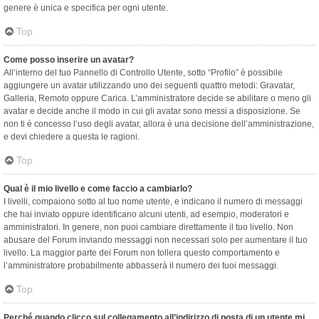
genere è unica e specifica per ogni utente.
Top
Come posso inserire un avatar?
All’interno del tuo Pannello di Controllo Utente, sotto “Profilo” è possibile
aggiungere un avatar utilizzando uno dei seguenti quattro metodi: Gravatar,
Galleria, Remoto oppure Carica. L’amministratore decide se abilitare o meno gli
avatar e decide anche il modo in cui gli avatar sono messi a disposizione. Se
non ti è concesso l’uso degli avatar, allora è una decisione dell’amministrazione,
e devi chiedere a questa le ragioni.
Top
Qual è il mio livello e come faccio a cambiarlo?
I livelli, compaiono sotto al tuo nome utente, e indicano il numero di messaggi
che hai inviato oppure identificano alcuni utenti, ad esempio, moderatori e
amministratori. In genere, non puoi cambiare direttamente il tuo livello. Non
abusare del Forum inviando messaggi non necessari solo per aumentare il tuo
livello. La maggior parte dei Forum non tollera questo comportamento e
l’amministratore probabilmente abbasserà il numero dei tuoi messaggi.
Top
Perché quando clicco sul collegamento all’indirizzo di posta di un utente mi