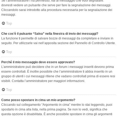
Se l’amministratore l’ha permesso, vai al messaggio che vuoi segnalare:
dovresti vedere un pulsante che serve per fare la segnalazione dei messaggi.
Cliccandolo sarai introdotto alla procedura necessaria per la segnalazione dei
messaggi.
Top
Che cos’è il pulsante “Salva” nella finestra di invio dei messaggi?
La funzione ti permette di salvare bozze di messaggi da completare e inviare in
seguito. Per utilizzarle vai nell’apposita sezione del Pannello di Controllo Utente.
Top
Perché il mio messaggio deve essere approvato?
L’amministratore può decidere che in un forum i messaggi inseriti devono prima
essere controllati. È inoltre possibile che l’amministratore ti abbia inserito in un
gruppo di utenti i cui messaggi ritiene che vadano controllati prima di essere resi
visibili. Contatta l’amministratore per maggiori informazioni.
Top
Come posso spostare in cima un mio argomento?
Cliccando sul collegamento “Argomento in cima” mentre lo stai leggendo, puoi
spostarlo in cima alla lista, nella prima pagina. Se non lo vedi, significa che
questa opzione è disabilitata. È anche possibile spostare in cima gli argomenti