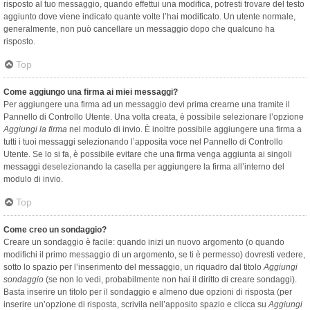
risposto al tuo messaggio, quando effettui una modifica, potresti trovare del testo
aggiunto dove viene indicato quante volte l’hai modificato. Un utente normale,
generalmente, non può cancellare un messaggio dopo che qualcuno ha
risposto.
Top
Come aggiungo una firma ai miei messaggi?
Per aggiungere una firma ad un messaggio devi prima crearne una tramite il
Pannello di Controllo Utente. Una volta creata, è possibile selezionare l’opzione
Aggiungi la firma
nel modulo di invio. È inoltre possibile aggiungere una firma a
tutti i tuoi messaggi selezionando l’apposita voce nel Pannello di Controllo
Utente. Se lo si fa, è possibile evitare che una firma venga aggiunta ai singoli
messaggi deselezionando la casella per aggiungere la firma all’interno del
modulo di invio.
Top
Come creo un sondaggio?
Creare un sondaggio è facile: quando inizi un nuovo argomento (o quando
modifichi il primo messaggio di un argomento, se ti è permesso) dovresti vedere,
sotto lo spazio per l’inserimento del messaggio, un riquadro dal titolo
Aggiungi
sondaggio
(se non lo vedi, probabilmente non hai il diritto di creare sondaggi).
Basta inserire un titolo per il sondaggio e almeno due opzioni di risposta (per
inserire un’opzione di risposta, scrivila nell’apposito spazio e clicca su
Aggiungi