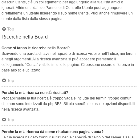
ciascun utente, c’è un collegamento per aggiungerlo alla tua lista amici o
ignorati. Altrimenti, dal tuo Pannello di Controllo Utente puoi aggiungere
direttamente un utente inserendo il suo nome utente. Puoi anche rimuovere un
utente dalla lista dalla stessa pagina.
Top
Ricerche nella Board
Come si fanno le ricerche nella Board?
Scrivendo una parola chiave nel riquadro di ricerca visibile nell’Indice, nei forum
e negli argomenti. Alla ricerca avanzata si può accedere premendo il
collegamento “Cerca” visibile in tutte le pagine. Ci possono essere differenze in
base allo stile utilizzato.
Top
Perché la mia ricerca non dà risultati?
Probabilmente la tua ricerca è troppo vaga e include dei termini troppo comuni
che non sono indicizzati da phpBB3. Sii più specifico e usa le opzioni disponibili
nella ricerca avanzata.
Top
Perché la mia ricerca dà come risultato una pagina vuota?
La tua ricerca ha dato troppi risultati per le capacità di calcolo del server. Usa la