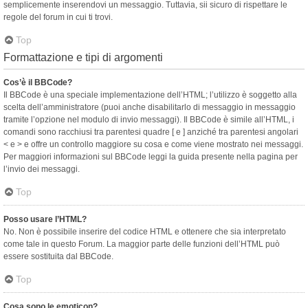
semplicemente inserendovi un messaggio. Tuttavia, sii sicuro di rispettare le
regole del forum in cui ti trovi.
Top
Formattazione e tipi di argomenti
Cos’è il BBCode?
Il BBCode è una speciale implementazione dell’HTML; l’utilizzo è soggetto alla
scelta dell’amministratore (puoi anche disabilitarlo di messaggio in messaggio
tramite l’opzione nel modulo di invio messaggi). Il BBCode è simile all’HTML, i
comandi sono racchiusi tra parentesi quadre [ e ] anziché tra parentesi angolari
< e > e offre un controllo maggiore su cosa e come viene mostrato nei messaggi.
Per maggiori informazioni sul BBCode leggi la guida presente nella pagina per
l’invio dei messaggi.
Top
Posso usare l’HTML?
No. Non è possibile inserire del codice HTML e ottenere che sia interpretato
come tale in questo Forum. La maggior parte delle funzioni dell’HTML può
essere sostituita dal BBCode.
Top
Cosa sono le emoticon?