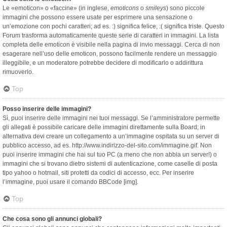
Le «emoticon» o «faccine» (in inglese,
emoticons
o
smileys
) sono piccole
immagini che possono essere usate per esprimere una sensazione o
un’emozione con pochi caratteri; ad es. :) significa felice, :( significa triste. Questo
Forum trasforma automaticamente queste serie di caratteri in immagini. La lista
completa delle emoticon è visibile nella pagina di invio messaggi. Cerca di non
esagerare nell’uso delle emoticon, possono facilmente rendere un messaggio
illeggibile, e un moderatore potrebbe decidere di modificarlo o addirittura
rimuoverlo.
Top
Posso inserire delle immagini?
Sì, puoi inserire delle immagini nei tuoi messaggi. Se l’amministratore permette
gli allegati è possibile caricare delle immagini direttamente sulla Board; in
alternativa devi creare un collegamento a un’immagine ospitata su un server di
pubblico accesso, ad es. http://www.indirizzo-del-sito.com/immagine.gif. Non
puoi inserire immagini che hai sul tuo PC (a meno che non abbia un server!) o
immagini che si trovano dietro sistemi di autenticazione, come caselle di posta
tipo yahoo o hotmail, siti protetti da codici di accesso, ecc. Per inserire
l’immagine, puoi usare il comando BBCode [img].
Top
Che cosa sono gli annunci globali?