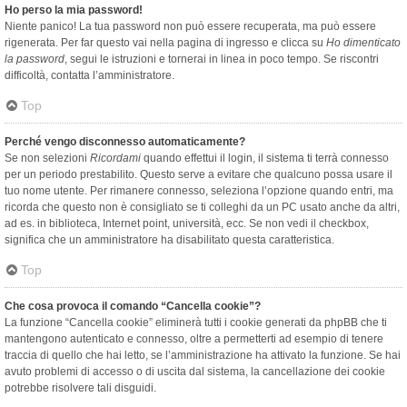
Ho perso la mia password!
Niente panico! La tua password non può essere recuperata, ma può essere
rigenerata. Per far questo vai nella pagina di ingresso e clicca su
Ho dimenticato
la password
, segui le istruzioni e tornerai in linea in poco tempo. Se riscontri
difficoltà, contatta l’amministratore.
Top
Perché vengo disconnesso automaticamente?
Se non selezioni
Ricordami
quando effettui il login, il sistema ti terrà connesso
per un periodo prestabilito. Questo serve a evitare che qualcuno possa usare il
tuo nome utente. Per rimanere connesso, seleziona l’opzione quando entri, ma
ricorda che questo non è consigliato se ti colleghi da un PC usato anche da altri,
ad es. in biblioteca, Internet point, università, ecc. Se non vedi il checkbox,
significa che un amministratore ha disabilitato questa caratteristica.
Top
Che cosa provoca il comando “Cancella cookie”?
La funzione “Cancella cookie” eliminerà tutti i cookie generati da phpBB che ti
mantengono autenticato e connesso, oltre a permetterti ad esempio di tenere
traccia di quello che hai letto, se l’amministrazione ha attivato la funzione. Se hai
avuto problemi di accesso o di uscita dal sistema, la cancellazione dei cookie
potrebbe risolvere tali disguidi.