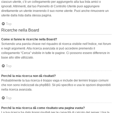
ciascun utente, c’è un collegamento per aggiungerlo alla tua lista amici o
ignorati. Altrimenti, dal tuo Pannello di Controllo Utente puoi aggiungere
direttamente un utente inserendo il suo nome utente. Puoi anche rimuovere un
utente dalla lista dalla stessa pagina.
Top
Ricerche nella Board
Come si fanno le ricerche nella Board?
Scrivendo una parola chiave nel riquadro di ricerca visibile nell’Indice, nei forum
e negli argomenti. Alla ricerca avanzata si può accedere premendo il
collegamento “Cerca” visibile in tutte le pagine. Ci possono essere differenze in
base allo stile utilizzato.
Top
Perché la mia ricerca non dà risultati?
Probabilmente la tua ricerca è troppo vaga e include dei termini troppo comuni
che non sono indicizzati da phpBB3. Sii più specifico e usa le opzioni disponibili
nella ricerca avanzata.
Top
Perché la mia ricerca dà come risultato una pagina vuota?
La tua ricerca ha dato troppi risultati per le capacità di calcolo del server. Usa la