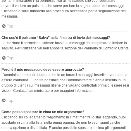
Se l’amministratore l’ha permesso, vai al messaggio che vuoi segnalare:
dovresti vedere un pulsante che serve per fare la segnalazione dei messaggi.
Cliccandolo sarai introdotto alla procedura necessaria per la segnalazione dei
messaggi.
Top
Che cos’è il pulsante “Salva” nella finestra di invio dei messaggi?
La funzione ti permette di salvare bozze di messaggi da completare e inviare in
seguito. Per utilizzarle vai nell’apposita sezione del Pannello di Controllo Utente.
Top
Perché il mio messaggio deve essere approvato?
L’amministratore può decidere che in un forum i messaggi inseriti devono prima
essere controllati. È inoltre possibile che l’amministratore ti abbia inserito in un
gruppo di utenti i cui messaggi ritiene che vadano controllati prima di essere resi
visibili. Contatta l’amministratore per maggiori informazioni.
Top
Come posso spostare in cima un mio argomento?
Cliccando sul collegamento “Argomento in cima” mentre lo stai leggendo, puoi
spostarlo in cima alla lista, nella prima pagina. Se non lo vedi, significa che
questa opzione è disabilitata. È anche possibile spostare in cima gli argomenti