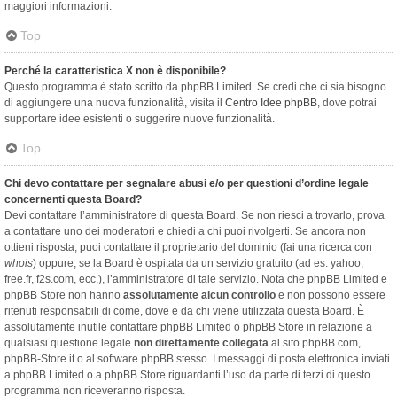
maggiori informazioni.
Top
Perché la caratteristica X non è disponibile?
Questo programma è stato scritto da phpBB Limited. Se credi che ci sia bisogno
di aggiungere una nuova funzionalità, visita il
Centro Idee phpBB
, dove potrai
supportare idee esistenti o suggerire nuove funzionalità.
Top
Chi devo contattare per segnalare abusi e/o per questioni d’ordine legale
concernenti questa Board?
Devi contattare l’amministratore di questa Board. Se non riesci a trovarlo, prova
a contattare uno dei moderatori e chiedi a chi puoi rivolgerti. Se ancora non
ottieni risposta, puoi contattare il proprietario del dominio (fai una ricerca con
whois
) oppure, se la Board è ospitata da un servizio gratuito (ad es. yahoo,
free.fr, f2s.com, ecc.), l’amministratore di tale servizio. Nota che phpBB Limited e
phpBB Store non hanno
assolutamente alcun controllo
e non possono essere
ritenuti responsabili di come, dove e da chi viene utilizzata questa Board. È
assolutamente inutile contattare phpBB Limited o phpBB Store in relazione a
qualsiasi questione legale
non direttamente collegata
al sito phpBB.com,
phpBB-Store.it o al software phpBB stesso. I messaggi di posta elettronica inviati
a phpBB Limited o a phpBB Store riguardanti l’uso da parte di terzi di questo
programma non riceveranno risposta.