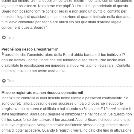
scritte dal minore. Se hai dubbi o incertezze, mettiti in contatto con un consulente
legale per assistenza. Nota bene che phpBB Limited e il proprietario di questa
Board non possono fornire consigli legali e non sono un punto di contatto per
questioni legali di qualsiasi tipo, ad eccezione di quanto indicato nella domanda
“Chi devo contattare per segnalare abusi e/o per questioni d’ordine legale
concernenti questa Board?”.
Top
Perché non riesco a registrarmi?
È possibile che l’amministratore della Board abbia bannato il tuo indirizzo IP
oppure vietato il nome utente che stai tentando di registrare. Può anche aver
disabilitato le registrazioni per impedire ai nuovi visitatori di registrarsi. Contatta
un amministratore per avere assistenza.
Top
Mi sono registrato ma non riesco a connettermi!
Innanzitutto controlla di aver inserito nome utente e password esattamente. Se
sono corretti, allora possono esser successe un paio di cose: se il supporto
«registrazione minore» è abilitato e hai cliccato su
Ho meno di 13 anni
mentre ti
stavi registrando, allora devi seguire le istruzioni che hai ricevuto. Se questo non
è il tuo caso, forse devi attivare il tuo account. Alcune Board richiedono che tutte
le nuove registrazioni vengano attivate dall’utente stesso o dagli amministratori,
prima di poter accedere. Quando ti registri ti verrà indicato che tipo di attivazione