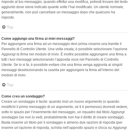
risposto al tuo messaggio, quando effettui una modifica, potresti trovare del testo
aggiunto dove viene indicato quante volte l’hai modificato. Un utente normale,
generalmente, non può cancellare un messaggio dopo che qualcuno ha
risposto.
Top
Come aggiungo una firma ai miei messaggi?
Per aggiungere una firma ad un messaggio devi prima crearne una tramite il
Pannello di Controllo Utente. Una volta creata, è possibile selezionare l’opzione
Aggiungi la firma
nel modulo di invio. È inoltre possibile aggiungere una firma a
tutti i tuoi messaggi selezionando l’apposita voce nel Pannello di Controllo
Utente. Se lo si fa, è possibile evitare che una firma venga aggiunta ai singoli
messaggi deselezionando la casella per aggiungere la firma all’interno del
modulo di invio.
Top
Come creo un sondaggio?
Creare un sondaggio è facile: quando inizi un nuovo argomento (o quando
modifichi il primo messaggio di un argomento, se ti è permesso) dovresti vedere,
sotto lo spazio per l’inserimento del messaggio, un riquadro dal titolo
Aggiungi
sondaggio
(se non lo vedi, probabilmente non hai il diritto di creare sondaggi).
Basta inserire un titolo per il sondaggio e almeno due opzioni di risposta (per
inserire un’opzione di risposta, scrivila nell’apposito spazio e clicca su
Aggiungi