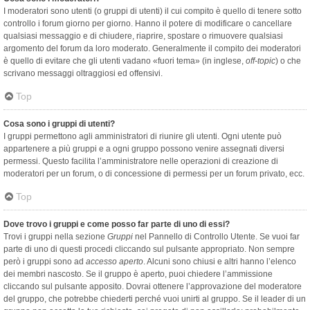
I moderatori sono utenti (o gruppi di utenti) il cui compito è quello di tenere sotto
controllo i forum giorno per giorno. Hanno il potere di modificare o cancellare
qualsiasi messaggio e di chiudere, riaprire, spostare o rimuovere qualsiasi
argomento del forum da loro moderato. Generalmente il compito dei moderatori
è quello di evitare che gli utenti vadano «fuori tema» (in inglese,
off-topic
) o che
scrivano messaggi oltraggiosi ed offensivi.
Top
Cosa sono i gruppi di utenti?
I gruppi permettono agli amministratori di riunire gli utenti. Ogni utente può
appartenere a più gruppi e a ogni gruppo possono venire assegnati diversi
permessi. Questo facilita l’amministratore nelle operazioni di creazione di
moderatori per un forum, o di concessione di permessi per un forum privato, ecc.
Top
Dove trovo i gruppi e come posso far parte di uno di essi?
Trovi i gruppi nella sezione
Gruppi
nel Pannello di Controllo Utente. Se vuoi far
parte di uno di questi procedi cliccando sul pulsante appropriato. Non sempre
però i gruppi sono ad
accesso aperto
. Alcuni sono chiusi e altri hanno l’elenco
dei membri nascosto. Se il gruppo è aperto, puoi chiedere l’ammissione
cliccando sul pulsante apposito. Dovrai ottenere l’approvazione del moderatore
del gruppo, che potrebbe chiederti perché vuoi unirti al gruppo. Se il leader di un