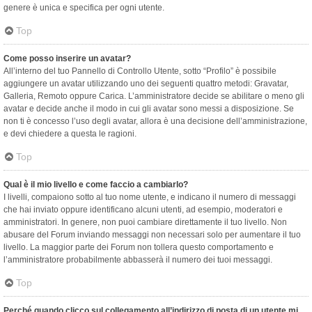
genere è unica e specifica per ogni utente.
Top
Come posso inserire un avatar?
All’interno del tuo Pannello di Controllo Utente, sotto “Profilo” è possibile
aggiungere un avatar utilizzando uno dei seguenti quattro metodi: Gravatar,
Galleria, Remoto oppure Carica. L’amministratore decide se abilitare o meno gli
avatar e decide anche il modo in cui gli avatar sono messi a disposizione. Se
non ti è concesso l’uso degli avatar, allora è una decisione dell’amministrazione,
e devi chiedere a questa le ragioni.
Top
Qual è il mio livello e come faccio a cambiarlo?
I livelli, compaiono sotto al tuo nome utente, e indicano il numero di messaggi
che hai inviato oppure identificano alcuni utenti, ad esempio, moderatori e
amministratori. In genere, non puoi cambiare direttamente il tuo livello. Non
abusare del Forum inviando messaggi non necessari solo per aumentare il tuo
livello. La maggior parte dei Forum non tollera questo comportamento e
l’amministratore probabilmente abbasserà il numero dei tuoi messaggi.
Top
Perché quando clicco sul collegamento all’indirizzo di posta di un utente mi