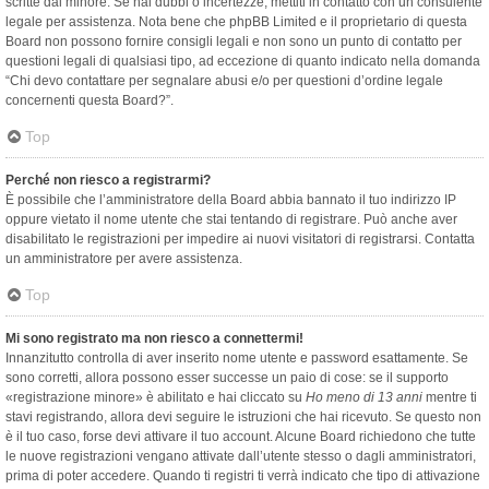
scritte dal minore. Se hai dubbi o incertezze, mettiti in contatto con un consulente
legale per assistenza. Nota bene che phpBB Limited e il proprietario di questa
Board non possono fornire consigli legali e non sono un punto di contatto per
questioni legali di qualsiasi tipo, ad eccezione di quanto indicato nella domanda
“Chi devo contattare per segnalare abusi e/o per questioni d’ordine legale
concernenti questa Board?”.
Top
Perché non riesco a registrarmi?
È possibile che l’amministratore della Board abbia bannato il tuo indirizzo IP
oppure vietato il nome utente che stai tentando di registrare. Può anche aver
disabilitato le registrazioni per impedire ai nuovi visitatori di registrarsi. Contatta
un amministratore per avere assistenza.
Top
Mi sono registrato ma non riesco a connettermi!
Innanzitutto controlla di aver inserito nome utente e password esattamente. Se
sono corretti, allora possono esser successe un paio di cose: se il supporto
«registrazione minore» è abilitato e hai cliccato su
Ho meno di 13 anni
mentre ti
stavi registrando, allora devi seguire le istruzioni che hai ricevuto. Se questo non
è il tuo caso, forse devi attivare il tuo account. Alcune Board richiedono che tutte
le nuove registrazioni vengano attivate dall’utente stesso o dagli amministratori,
prima di poter accedere. Quando ti registri ti verrà indicato che tipo di attivazione