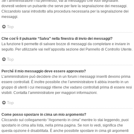
Se l’amministratore l’ha permesso, vai al messaggio che vuoi segnalare:
dovresti vedere un pulsante che serve per fare la segnalazione dei messaggi.
Cliccandolo sarai introdotto alla procedura necessaria per la segnalazione dei
messaggi.
Top
Che cos’è il pulsante “Salva” nella finestra di invio dei messaggi?
La funzione ti permette di salvare bozze di messaggi da completare e inviare in
seguito. Per utilizzarle vai nell’apposita sezione del Pannello di Controllo Utente.
Top
Perché il mio messaggio deve essere approvato?
L’amministratore può decidere che in un forum i messaggi inseriti devono prima
essere controllati. È inoltre possibile che l’amministratore ti abbia inserito in un
gruppo di utenti i cui messaggi ritiene che vadano controllati prima di essere resi
visibili. Contatta l’amministratore per maggiori informazioni.
Top
Come posso spostare in cima un mio argomento?
Cliccando sul collegamento “Argomento in cima” mentre lo stai leggendo, puoi
spostarlo in cima alla lista, nella prima pagina. Se non lo vedi, significa che
questa opzione è disabilitata. È anche possibile spostare in cima gli argomenti