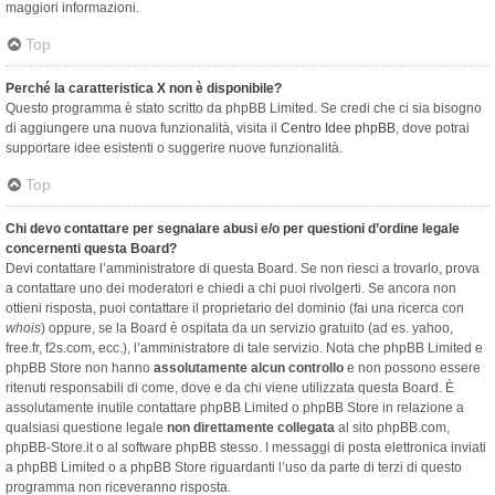
maggiori informazioni.
Top
Perché la caratteristica X non è disponibile?
Questo programma è stato scritto da phpBB Limited. Se credi che ci sia bisogno
di aggiungere una nuova funzionalità, visita il
Centro Idee phpBB
, dove potrai
supportare idee esistenti o suggerire nuove funzionalità.
Top
Chi devo contattare per segnalare abusi e/o per questioni d’ordine legale
concernenti questa Board?
Devi contattare l’amministratore di questa Board. Se non riesci a trovarlo, prova
a contattare uno dei moderatori e chiedi a chi puoi rivolgerti. Se ancora non
ottieni risposta, puoi contattare il proprietario del dominio (fai una ricerca con
whois
) oppure, se la Board è ospitata da un servizio gratuito (ad es. yahoo,
free.fr, f2s.com, ecc.), l’amministratore di tale servizio. Nota che phpBB Limited e
phpBB Store non hanno
assolutamente alcun controllo
e non possono essere
ritenuti responsabili di come, dove e da chi viene utilizzata questa Board. È
assolutamente inutile contattare phpBB Limited o phpBB Store in relazione a
qualsiasi questione legale
non direttamente collegata
al sito phpBB.com,
phpBB-Store.it o al software phpBB stesso. I messaggi di posta elettronica inviati
a phpBB Limited o a phpBB Store riguardanti l’uso da parte di terzi di questo
programma non riceveranno risposta.