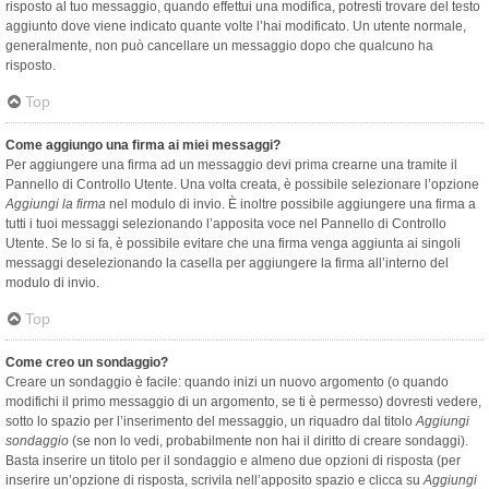
risposto al tuo messaggio, quando effettui una modifica, potresti trovare del testo
aggiunto dove viene indicato quante volte l’hai modificato. Un utente normale,
generalmente, non può cancellare un messaggio dopo che qualcuno ha
risposto.
Top
Come aggiungo una firma ai miei messaggi?
Per aggiungere una firma ad un messaggio devi prima crearne una tramite il
Pannello di Controllo Utente. Una volta creata, è possibile selezionare l’opzione
Aggiungi la firma
nel modulo di invio. È inoltre possibile aggiungere una firma a
tutti i tuoi messaggi selezionando l’apposita voce nel Pannello di Controllo
Utente. Se lo si fa, è possibile evitare che una firma venga aggiunta ai singoli
messaggi deselezionando la casella per aggiungere la firma all’interno del
modulo di invio.
Top
Come creo un sondaggio?
Creare un sondaggio è facile: quando inizi un nuovo argomento (o quando
modifichi il primo messaggio di un argomento, se ti è permesso) dovresti vedere,
sotto lo spazio per l’inserimento del messaggio, un riquadro dal titolo
Aggiungi
sondaggio
(se non lo vedi, probabilmente non hai il diritto di creare sondaggi).
Basta inserire un titolo per il sondaggio e almeno due opzioni di risposta (per
inserire un’opzione di risposta, scrivila nell’apposito spazio e clicca su
Aggiungi