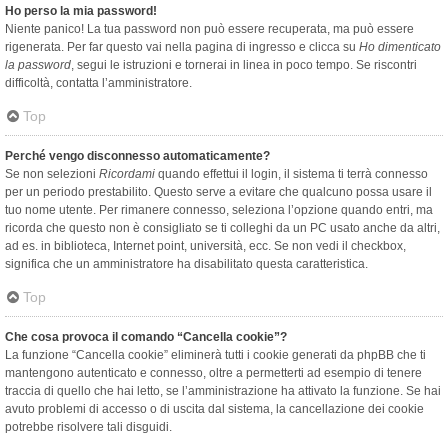
Ho perso la mia password!
Niente panico! La tua password non può essere recuperata, ma può essere
rigenerata. Per far questo vai nella pagina di ingresso e clicca su
Ho dimenticato
la password
, segui le istruzioni e tornerai in linea in poco tempo. Se riscontri
difficoltà, contatta l’amministratore.
Top
Perché vengo disconnesso automaticamente?
Se non selezioni
Ricordami
quando effettui il login, il sistema ti terrà connesso
per un periodo prestabilito. Questo serve a evitare che qualcuno possa usare il
tuo nome utente. Per rimanere connesso, seleziona l’opzione quando entri, ma
ricorda che questo non è consigliato se ti colleghi da un PC usato anche da altri,
ad es. in biblioteca, Internet point, università, ecc. Se non vedi il checkbox,
significa che un amministratore ha disabilitato questa caratteristica.
Top
Che cosa provoca il comando “Cancella cookie”?
La funzione “Cancella cookie” eliminerà tutti i cookie generati da phpBB che ti
mantengono autenticato e connesso, oltre a permetterti ad esempio di tenere
traccia di quello che hai letto, se l’amministrazione ha attivato la funzione. Se hai
avuto problemi di accesso o di uscita dal sistema, la cancellazione dei cookie
potrebbe risolvere tali disguidi.