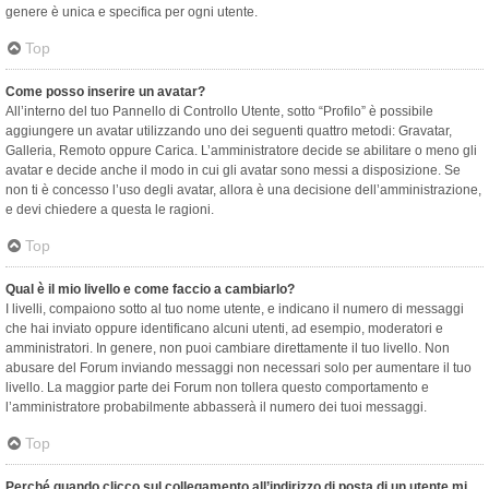
genere è unica e specifica per ogni utente.
Top
Come posso inserire un avatar?
All’interno del tuo Pannello di Controllo Utente, sotto “Profilo” è possibile
aggiungere un avatar utilizzando uno dei seguenti quattro metodi: Gravatar,
Galleria, Remoto oppure Carica. L’amministratore decide se abilitare o meno gli
avatar e decide anche il modo in cui gli avatar sono messi a disposizione. Se
non ti è concesso l’uso degli avatar, allora è una decisione dell’amministrazione,
e devi chiedere a questa le ragioni.
Top
Qual è il mio livello e come faccio a cambiarlo?
I livelli, compaiono sotto al tuo nome utente, e indicano il numero di messaggi
che hai inviato oppure identificano alcuni utenti, ad esempio, moderatori e
amministratori. In genere, non puoi cambiare direttamente il tuo livello. Non
abusare del Forum inviando messaggi non necessari solo per aumentare il tuo
livello. La maggior parte dei Forum non tollera questo comportamento e
l’amministratore probabilmente abbasserà il numero dei tuoi messaggi.
Top
Perché quando clicco sul collegamento all’indirizzo di posta di un utente mi