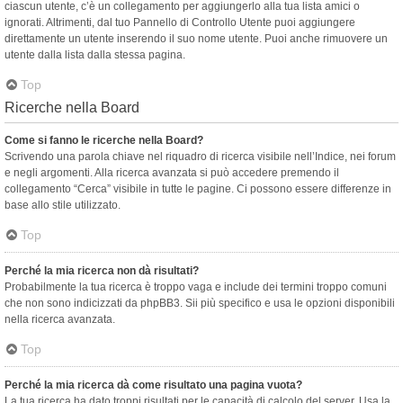
ciascun utente, c’è un collegamento per aggiungerlo alla tua lista amici o
ignorati. Altrimenti, dal tuo Pannello di Controllo Utente puoi aggiungere
direttamente un utente inserendo il suo nome utente. Puoi anche rimuovere un
utente dalla lista dalla stessa pagina.
Top
Ricerche nella Board
Come si fanno le ricerche nella Board?
Scrivendo una parola chiave nel riquadro di ricerca visibile nell’Indice, nei forum
e negli argomenti. Alla ricerca avanzata si può accedere premendo il
collegamento “Cerca” visibile in tutte le pagine. Ci possono essere differenze in
base allo stile utilizzato.
Top
Perché la mia ricerca non dà risultati?
Probabilmente la tua ricerca è troppo vaga e include dei termini troppo comuni
che non sono indicizzati da phpBB3. Sii più specifico e usa le opzioni disponibili
nella ricerca avanzata.
Top
Perché la mia ricerca dà come risultato una pagina vuota?
La tua ricerca ha dato troppi risultati per le capacità di calcolo del server. Usa la