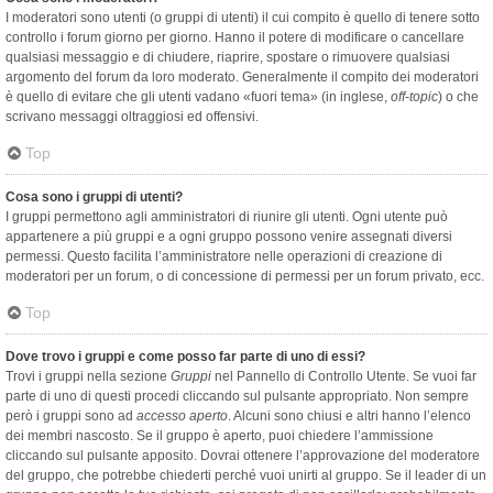
I moderatori sono utenti (o gruppi di utenti) il cui compito è quello di tenere sotto
controllo i forum giorno per giorno. Hanno il potere di modificare o cancellare
qualsiasi messaggio e di chiudere, riaprire, spostare o rimuovere qualsiasi
argomento del forum da loro moderato. Generalmente il compito dei moderatori
è quello di evitare che gli utenti vadano «fuori tema» (in inglese,
off-topic
) o che
scrivano messaggi oltraggiosi ed offensivi.
Top
Cosa sono i gruppi di utenti?
I gruppi permettono agli amministratori di riunire gli utenti. Ogni utente può
appartenere a più gruppi e a ogni gruppo possono venire assegnati diversi
permessi. Questo facilita l’amministratore nelle operazioni di creazione di
moderatori per un forum, o di concessione di permessi per un forum privato, ecc.
Top
Dove trovo i gruppi e come posso far parte di uno di essi?
Trovi i gruppi nella sezione
Gruppi
nel Pannello di Controllo Utente. Se vuoi far
parte di uno di questi procedi cliccando sul pulsante appropriato. Non sempre
però i gruppi sono ad
accesso aperto
. Alcuni sono chiusi e altri hanno l’elenco
dei membri nascosto. Se il gruppo è aperto, puoi chiedere l’ammissione
cliccando sul pulsante apposito. Dovrai ottenere l’approvazione del moderatore
del gruppo, che potrebbe chiederti perché vuoi unirti al gruppo. Se il leader di un