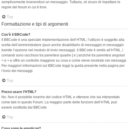
semplicemente inserendovi un messaggio. Tuttavia, sii sicuro di rispettare le
regole del forum in cui ti trovi.
Top
Formattazione e tipi di argomenti
Cos’è il BBCode?
Il BBCode è una speciale implementazione dell’HTML; l’utilizzo è soggetto alla
scelta dell’amministratore (puoi anche disabilitarlo di messaggio in messaggio
tramite l’opzione nel modulo di invio messaggi). Il BBCode è simile all’HTML, i
comandi sono racchiusi tra parentesi quadre [ e ] anziché tra parentesi angolari
< e > e offre un controllo maggiore su cosa e come viene mostrato nei messaggi.
Per maggiori informazioni sul BBCode leggi la guida presente nella pagina per
l’invio dei messaggi.
Top
Posso usare l’HTML?
No. Non è possibile inserire del codice HTML e ottenere che sia interpretato
come tale in questo Forum. La maggior parte delle funzioni dell’HTML può
essere sostituita dal BBCode.
Top
Cosa sono le emoticon?