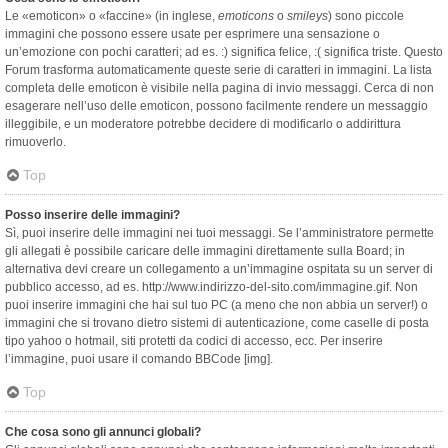
Le «emoticon» o «faccine» (in inglese,
emoticons
o
smileys
) sono piccole
immagini che possono essere usate per esprimere una sensazione o
un’emozione con pochi caratteri; ad es. :) significa felice, :( significa triste. Questo
Forum trasforma automaticamente queste serie di caratteri in immagini. La lista
completa delle emoticon è visibile nella pagina di invio messaggi. Cerca di non
esagerare nell’uso delle emoticon, possono facilmente rendere un messaggio
illeggibile, e un moderatore potrebbe decidere di modificarlo o addirittura
rimuoverlo.
Top
Posso inserire delle immagini?
Sì, puoi inserire delle immagini nei tuoi messaggi. Se l’amministratore permette
gli allegati è possibile caricare delle immagini direttamente sulla Board; in
alternativa devi creare un collegamento a un’immagine ospitata su un server di
pubblico accesso, ad es. http://www.indirizzo-del-sito.com/immagine.gif. Non
puoi inserire immagini che hai sul tuo PC (a meno che non abbia un server!) o
immagini che si trovano dietro sistemi di autenticazione, come caselle di posta
tipo yahoo o hotmail, siti protetti da codici di accesso, ecc. Per inserire
l’immagine, puoi usare il comando BBCode [img].
Top
Che cosa sono gli annunci globali?