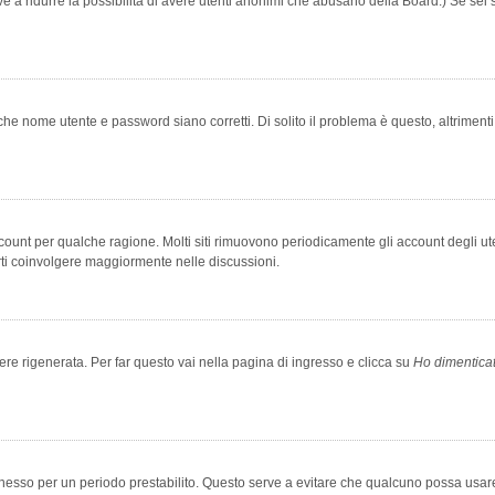
rve a ridurre la possibilità di avere utenti anonimi che abusano della Board.) Se sei s
che nome utente e password siano corretti. Di solito il problema è questo, altriment
account per qualche ragione. Molti siti rimuovono periodicamente gli account degli u
rti coinvolgere maggiormente nelle discussioni.
 rigenerata. Per far questo vai nella pagina di ingresso e clicca su
Ho dimentica
 connesso per un periodo prestabilito. Questo serve a evitare che qualcuno possa us