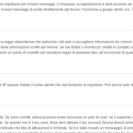
 registrarsi per inviare messaggi. Comunque, la registrazione ti darà accesso ad alt
 inviare messaggi di posta direttamente dal forum, l’iscrizione a gruppi utenti, ecc.
 legge statunitense che autorizza i siti web a raccogliere informazioni da i minori 
e delle informazioni scritte dal minore. Se hai dubbi o incertezze, mettiti in conta
 sono un punto di contatto per questioni legali di qualsiasi tipo, ad eccezione di q
 IP oppure vietato il nome utente che stai tentando di registrare. Può anche aver disab
e. Se sono corretti, allora possono esser successe un paio di cose: se il supporto «
vuto. Se questo non è il tuo caso, forse devi attivare il tuo account. Alcune Board ric
 indicato che tipo di attivazione è richiesta. Se ti è stato inviato un messaggio di po