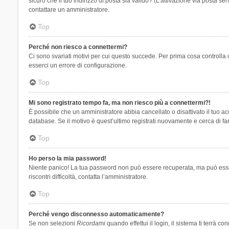
sicuro che il tuo indirizzo di posta sia valido? (L’attivazione via posta se
contattare un amministratore.
Top
Perché non riesco a connettermi?
Ci sono svariati motivi per cui questo succede. Per prima cosa controlla 
esserci un errore di configurazione.
Top
Mi sono registrato tempo fa, ma non riesco più a connettermi?!
È possibile che un amministratore abbia cancellato o disattivato il tuo 
database. Se il motivo è quest’ultimo registrati nuovamente e cerca di fa
Top
Ho perso la mia password!
Niente panico! La tua password non può essere recuperata, ma può essere
riscontri difficoltà, contatta l’amministratore.
Top
Perché vengo disconnesso automaticamente?
Se non selezioni
Ricordami
quando effettui il login, il sistema ti terrà