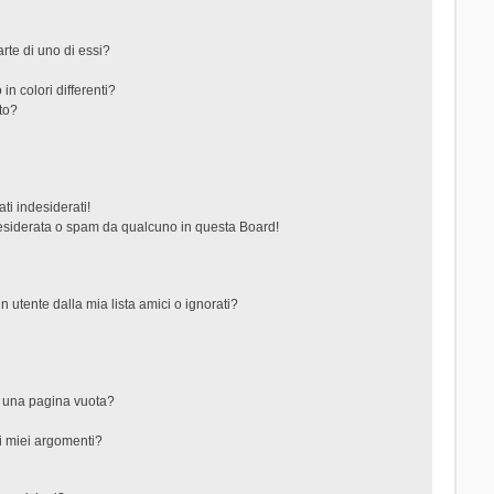
rte di uno di essi?
in colori differenti?
to?
ti indesiderati!
esiderata o spam da qualcuno in questa Board!
tente dalla mia lista amici o ignorati?
?
o una pagina vuota?
i miei argomenti?