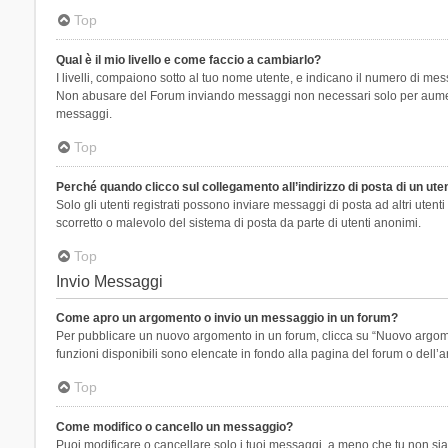
Top
Qual è il mio livello e come faccio a cambiarlo?
I livelli, compaiono sotto al tuo nome utente, e indicano il numero di mes
Non abusare del Forum inviando messaggi non necessari solo per aumenta
messaggi.
Top
Perché quando clicco sul collegamento all’indirizzo di posta di un ut
Solo gli utenti registrati possono inviare messaggi di posta ad altri ute
scorretto o malevolo del sistema di posta da parte di utenti anonimi.
Top
Invio Messaggi
Come apro un argomento o invio un messaggio in un forum?
Per pubblicare un nuovo argomento in un forum, clicca su “Nuovo argoment
funzioni disponibili sono elencate in fondo alla pagina del forum o dell’a
Top
Come modifico o cancello un messaggio?
Puoi modificare o cancellare solo i tuoi messaggi, a meno che tu non s