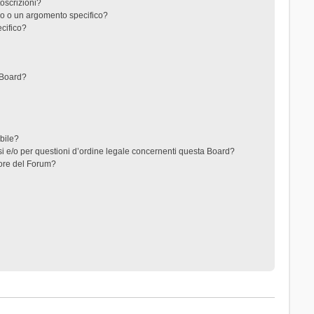
toscrizioni?
o o un argomento specifico?
cifico?
 Board?
ibile?
i e/o per questioni d’ordine legale concernenti questa Board?
ore del Forum?