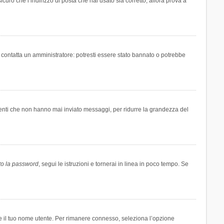
icuro che l’indirizzo di posta che hai usato sia corretto, allora prova a
i contatta un amministratore: potresti essere stato bannato o potrebbe
tenti che non hanno mai inviato messaggi, per ridurre la grandezza del
to la password
, segui le istruzioni e tornerai in linea in poco tempo. Se
are il tuo nome utente. Per rimanere connesso, seleziona l’opzione