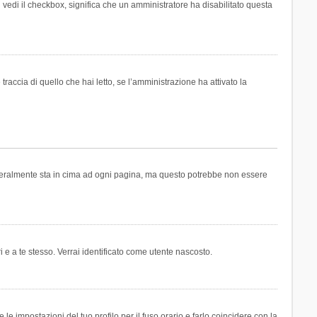
n vedi il checkbox, significa che un amministratore ha disabilitato questa
accia di quello che hai letto, se l’amministrazione ha attivato la
generalmente sta in cima ad ogni pagina, ma questo potrebbe non essere
i e a te stesso. Verrai identificato come utente nascosto.
e impostazioni del tuo profilo per il fuso orario e farlo coincidere con la