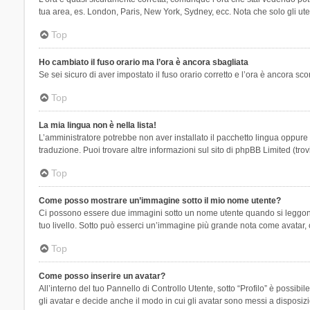
tua area, es. London, Paris, New York, Sydney, ecc. Nota che solo gli uten
Top
Ho cambiato il fuso orario ma l’ora è ancora sbagliata
Se sei sicuro di aver impostato il fuso orario corretto e l’ora è ancora sc
Top
La mia lingua non è nella lista!
L’amministratore potrebbe non aver installato il pacchetto lingua oppure n
traduzione. Puoi trovare altre informazioni sul sito di phpBB Limited (tro
Top
Come posso mostrare un’immagine sotto il mio nome utente?
Ci possono essere due immagini sotto un nome utente quando si leggono i 
tuo livello. Sotto può esserci un’immagine più grande nota come avatar, 
Top
Come posso inserire un avatar?
All’interno del tuo Pannello di Controllo Utente, sotto “Profilo” è possi
gli avatar e decide anche il modo in cui gli avatar sono messi a disposiz