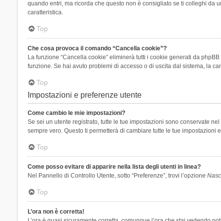
quando entri, ma ricorda che questo non è consigliato se ti colleghi da un
caratteristica.
Top
Che cosa provoca il comando “Cancella cookie”?
La funzione “Cancella cookie” eliminerà tutti i cookie generati da phpBB 
funzione. Se hai avuto problemi di accesso o di uscita dal sistema, la can
Top
Impostazioni e preferenze utente
Come cambio le mie impostazioni?
Se sei un utente registrato, tutte le tue impostazioni sono conservate n
sempre vero. Questo ti permetterà di cambiare tutte le tue impostazioni e
Top
Come posso evitare di apparire nella lista degli utenti in linea?
Nel Pannello di Controllo Utente, sotto “Preferenze”, trovi l’opzione
Nasco
Top
L’ora non è corretta!
L’ora è quasi sicuramente corretta, comunque l’ora che stai vedendo potreb