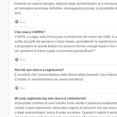
Potresti non averne bisogno: dipende dagli amministratori se è necessario
un’immagine personale definibile, messaggistica privata, la possibilità di
farlo.
Top
Che cosa è COPPA?
COPPA, o Legge sulla Privacy per la protezione dei minori del 1998, è una
scritta da parte del genitore o tutore legale, permettendo la registrazion
il proprietario di questa Board non possono fornire consigli legali e non
per questioni d’ordine legale concernenti questa Board?”.
Top
Perché non riesco a registrarmi?
È possibile che l’amministratore della Board abbia bannato il tuo indirizzo
Contatta un amministratore per avere assistenza.
Top
Mi sono registrato ma non riesco a connettermi!
Innanzitutto controlla di aver inserito nome utente e password esattament
mentre ti stavi registrando, allora devi seguire le istruzioni che hai rice
o dagli amministratori, prima di poter accedere. Quando ti registri ti verrà