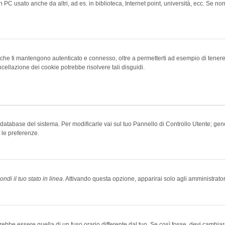
 PC usato anche da altri, ad es. in biblioteca, Internet point, università, ecc. Se no
che ti mantengono autenticato e connesso, oltre a permetterti ad esempio di tenere tr
cellazione dei cookie potrebbe risolvere tali disguidi.
el database del sistema. Per modificarle vai sul tuo Pannello di Controllo Utente; 
 le preferenze.
ndi il tuo stato in linea
. Attivando questa opzione, apparirai solo agli amministrator
be essere quella di un fuso orario differente dal tuo. Se così fosse, devi cambiare l