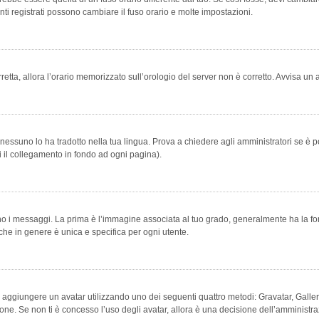
ti registrati possono cambiare il fuso orario e molte impostazioni.
orretta, allora l’orario memorizzato sull’orologio del server non è corretto. Avvisa u
essuno lo ha tradotto nella tua lingua. Prova a chiedere agli amministratori se è po
vi il collegamento in fondo ad ogni pagina).
messaggi. La prima è l’immagine associata al tuo grado, generalmente ha la forma di
che in genere è unica e specifica per ogni utente.
bile aggiungere un avatar utilizzando uno dei seguenti quattro metodi: Gravatar, Gal
ione. Se non ti è concesso l’uso degli avatar, allora è una decisione dell’amministra