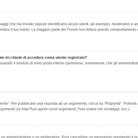
saggi che hai inviato oppure identificano alcuni utenti, ad esempio, moderatori e amm
re il tuo livello. La maggior parte dei Forum non tollera questo comportamento e
ente mi chiede di accedere come utente registrato?
nti usando il modulo di invio posta interno (ammesso, ovviamente, che gli amministra
o”. Per pubblicare una risposta ad un argomento, clicca su “Rispondi”. Potresti av
rgomento (la lista
Puoi aprire nuovi argomenti
,
Puoi votare nei sondaggi
, ecc.).
ia un amministratore o un moderatore. Puoi cancellare un messaggio premendo il p