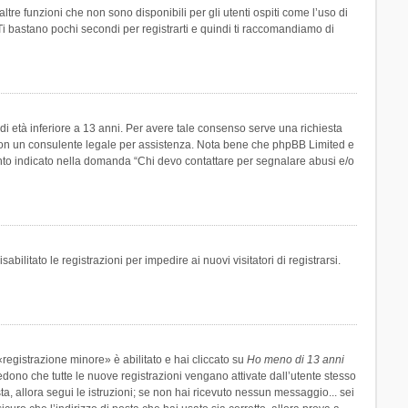
re funzioni che non sono disponibili per gli utenti ospiti come l’uso di
 Ti bastano pochi secondi per registrarti e quindi ti raccomandiamo di
di età inferiore a 13 anni. Per avere tale consenso serve una richiesta
tto con un consulente legale per assistenza. Nota bene che phpBB Limited e
uanto indicato nella domanda “Chi devo contattare per segnalare abusi e/o
ilitato le registrazioni per impedire ai nuovi visitatori di registrarsi.
registrazione minore» è abilitato e hai cliccato su
Ho meno di 13 anni
hiedono che tutte le nuove registrazioni vengano attivate dall’utente stesso
sta, allora segui le istruzioni; se non hai ricevuto nessun messaggio... sei