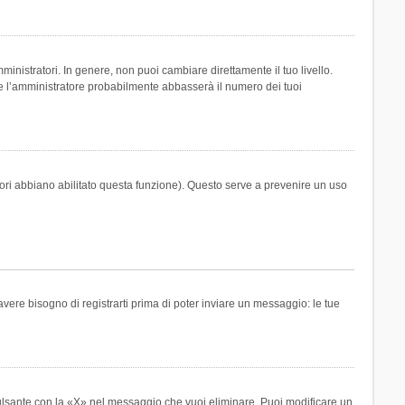
inistratori. In genere, non puoi cambiare direttamente il tuo livello.
 l’amministratore probabilmente abbasserà il numero dei tuoi
tori abbiano abilitato questa funzione). Questo serve a prevenire un uso
ere bisogno di registrarti prima di poter inviare un messaggio: le tue
ulsante con la «X» nel messaggio che vuoi eliminare. Puoi modificare un