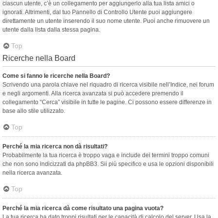
ciascun utente, c’è un collegamento per aggiungerlo alla tua lista amici o
ignorati. Altrimenti, dal tuo Pannello di Controllo Utente puoi aggiungere
direttamente un utente inserendo il suo nome utente. Puoi anche rimuovere un
utente dalla lista dalla stessa pagina.
Top
Ricerche nella Board
Come si fanno le ricerche nella Board?
Scrivendo una parola chiave nel riquadro di ricerca visibile nell’Indice, nei forum
e negli argomenti. Alla ricerca avanzata si può accedere premendo il
collegamento “Cerca” visibile in tutte le pagine. Ci possono essere differenze in
base allo stile utilizzato.
Top
Perché la mia ricerca non dà risultati?
Probabilmente la tua ricerca è troppo vaga e include dei termini troppo comuni
che non sono indicizzati da phpBB3. Sii più specifico e usa le opzioni disponibili
nella ricerca avanzata.
Top
Perché la mia ricerca dà come risultato una pagina vuota?
La tua ricerca ha dato troppi risultati per le capacità di calcolo del server. Usa la