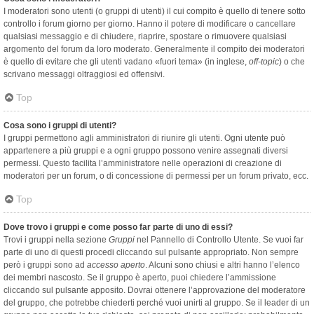
I moderatori sono utenti (o gruppi di utenti) il cui compito è quello di tenere sotto
controllo i forum giorno per giorno. Hanno il potere di modificare o cancellare
qualsiasi messaggio e di chiudere, riaprire, spostare o rimuovere qualsiasi
argomento del forum da loro moderato. Generalmente il compito dei moderatori
è quello di evitare che gli utenti vadano «fuori tema» (in inglese,
off-topic
) o che
scrivano messaggi oltraggiosi ed offensivi.
Top
Cosa sono i gruppi di utenti?
I gruppi permettono agli amministratori di riunire gli utenti. Ogni utente può
appartenere a più gruppi e a ogni gruppo possono venire assegnati diversi
permessi. Questo facilita l’amministratore nelle operazioni di creazione di
moderatori per un forum, o di concessione di permessi per un forum privato, ecc.
Top
Dove trovo i gruppi e come posso far parte di uno di essi?
Trovi i gruppi nella sezione
Gruppi
nel Pannello di Controllo Utente. Se vuoi far
parte di uno di questi procedi cliccando sul pulsante appropriato. Non sempre
però i gruppi sono ad
accesso aperto
. Alcuni sono chiusi e altri hanno l’elenco
dei membri nascosto. Se il gruppo è aperto, puoi chiedere l’ammissione
cliccando sul pulsante apposito. Dovrai ottenere l’approvazione del moderatore
del gruppo, che potrebbe chiederti perché vuoi unirti al gruppo. Se il leader di un