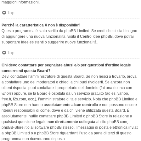
maggiori informazioni.
Top
Perché la caratteristica X non è disponibile?
Questo programma è stato scritto da phpBB Limited. Se credi che ci sia bisogno
di aggiungere una nuova funzionalità, visita il
Centro Idee phpBB
, dove potrai
supportare idee esistenti o suggerire nuove funzionalità.
Top
Chi devo contattare per segnalare abusi e/o per questioni d’ordine legale
concernenti questa Board?
Devi contattare l’amministratore di questa Board. Se non riesci a trovarlo, prova
a contattare uno dei moderatori e chiedi a chi puoi rivolgerti. Se ancora non
ottieni risposta, puoi contattare il proprietario del dominio (fai una ricerca con
whois
) oppure, se la Board è ospitata da un servizio gratuito (ad es. yahoo,
free.fr, f2s.com, ecc.), l’amministratore di tale servizio. Nota che phpBB Limited e
phpBB Store non hanno
assolutamente alcun controllo
e non possono essere
ritenuti responsabili di come, dove e da chi viene utilizzata questa Board. È
assolutamente inutile contattare phpBB Limited o phpBB Store in relazione a
qualsiasi questione legale
non direttamente collegata
al sito phpBB.com,
phpBB-Store.it o al software phpBB stesso. I messaggi di posta elettronica inviati
a phpBB Limited o a phpBB Store riguardanti l’uso da parte di terzi di questo
programma non riceveranno risposta.