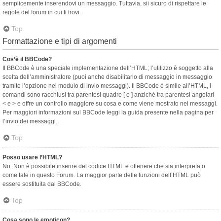
semplicemente inserendovi un messaggio. Tuttavia, sii sicuro di rispettare le
regole del forum in cui ti trovi.
Top
Formattazione e tipi di argomenti
Cos’è il BBCode?
Il BBCode è una speciale implementazione dell’HTML; l’utilizzo è soggetto alla
scelta dell’amministratore (puoi anche disabilitarlo di messaggio in messaggio
tramite l’opzione nel modulo di invio messaggi). Il BBCode è simile all’HTML, i
comandi sono racchiusi tra parentesi quadre [ e ] anziché tra parentesi angolari
< e > e offre un controllo maggiore su cosa e come viene mostrato nei messaggi.
Per maggiori informazioni sul BBCode leggi la guida presente nella pagina per
l’invio dei messaggi.
Top
Posso usare l’HTML?
No. Non è possibile inserire del codice HTML e ottenere che sia interpretato
come tale in questo Forum. La maggior parte delle funzioni dell’HTML può
essere sostituita dal BBCode.
Top
Cosa sono le emoticon?