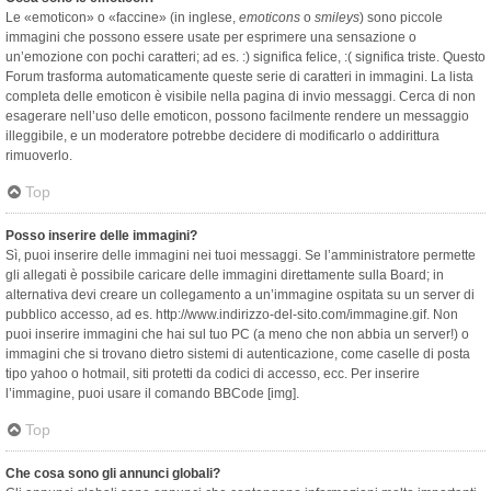
Le «emoticon» o «faccine» (in inglese,
emoticons
o
smileys
) sono piccole
immagini che possono essere usate per esprimere una sensazione o
un’emozione con pochi caratteri; ad es. :) significa felice, :( significa triste. Questo
Forum trasforma automaticamente queste serie di caratteri in immagini. La lista
completa delle emoticon è visibile nella pagina di invio messaggi. Cerca di non
esagerare nell’uso delle emoticon, possono facilmente rendere un messaggio
illeggibile, e un moderatore potrebbe decidere di modificarlo o addirittura
rimuoverlo.
Top
Posso inserire delle immagini?
Sì, puoi inserire delle immagini nei tuoi messaggi. Se l’amministratore permette
gli allegati è possibile caricare delle immagini direttamente sulla Board; in
alternativa devi creare un collegamento a un’immagine ospitata su un server di
pubblico accesso, ad es. http://www.indirizzo-del-sito.com/immagine.gif. Non
puoi inserire immagini che hai sul tuo PC (a meno che non abbia un server!) o
immagini che si trovano dietro sistemi di autenticazione, come caselle di posta
tipo yahoo o hotmail, siti protetti da codici di accesso, ecc. Per inserire
l’immagine, puoi usare il comando BBCode [img].
Top
Che cosa sono gli annunci globali?