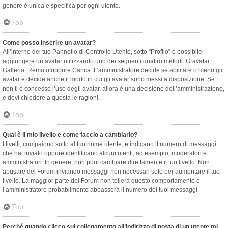
genere è unica e specifica per ogni utente.
Top
Come posso inserire un avatar?
All’interno del tuo Pannello di Controllo Utente, sotto “Profilo” è possibile
aggiungere un avatar utilizzando uno dei seguenti quattro metodi: Gravatar,
Galleria, Remoto oppure Carica. L’amministratore decide se abilitare o meno gli
avatar e decide anche il modo in cui gli avatar sono messi a disposizione. Se
non ti è concesso l’uso degli avatar, allora è una decisione dell’amministrazione,
e devi chiedere a questa le ragioni.
Top
Qual è il mio livello e come faccio a cambiarlo?
I livelli, compaiono sotto al tuo nome utente, e indicano il numero di messaggi
che hai inviato oppure identificano alcuni utenti, ad esempio, moderatori e
amministratori. In genere, non puoi cambiare direttamente il tuo livello. Non
abusare del Forum inviando messaggi non necessari solo per aumentare il tuo
livello. La maggior parte dei Forum non tollera questo comportamento e
l’amministratore probabilmente abbasserà il numero dei tuoi messaggi.
Top
Perché quando clicco sul collegamento all’indirizzo di posta di un utente mi