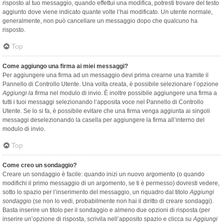
risposto al tuo messaggio, quando effettui una modifica, potresti trovare del testo
aggiunto dove viene indicato quante volte l’hai modificato. Un utente normale,
generalmente, non può cancellare un messaggio dopo che qualcuno ha
risposto.
Top
Come aggiungo una firma ai miei messaggi?
Per aggiungere una firma ad un messaggio devi prima crearne una tramite il
Pannello di Controllo Utente. Una volta creata, è possibile selezionare l’opzione
Aggiungi la firma
nel modulo di invio. È inoltre possibile aggiungere una firma a
tutti i tuoi messaggi selezionando l’apposita voce nel Pannello di Controllo
Utente. Se lo si fa, è possibile evitare che una firma venga aggiunta ai singoli
messaggi deselezionando la casella per aggiungere la firma all’interno del
modulo di invio.
Top
Come creo un sondaggio?
Creare un sondaggio è facile: quando inizi un nuovo argomento (o quando
modifichi il primo messaggio di un argomento, se ti è permesso) dovresti vedere,
sotto lo spazio per l’inserimento del messaggio, un riquadro dal titolo
Aggiungi
sondaggio
(se non lo vedi, probabilmente non hai il diritto di creare sondaggi).
Basta inserire un titolo per il sondaggio e almeno due opzioni di risposta (per
inserire un’opzione di risposta, scrivila nell’apposito spazio e clicca su
Aggiungi