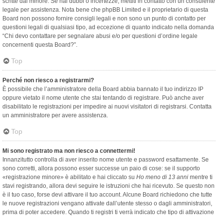
scritte dal minore. Se hai dubbi o incertezze, mettiti in contatto con un consulente
legale per assistenza. Nota bene che phpBB Limited e il proprietario di questa
Board non possono fornire consigli legali e non sono un punto di contatto per
questioni legali di qualsiasi tipo, ad eccezione di quanto indicato nella domanda
“Chi devo contattare per segnalare abusi e/o per questioni d’ordine legale
concernenti questa Board?”.
Top
Perché non riesco a registrarmi?
È possibile che l’amministratore della Board abbia bannato il tuo indirizzo IP
oppure vietato il nome utente che stai tentando di registrare. Può anche aver
disabilitato le registrazioni per impedire ai nuovi visitatori di registrarsi. Contatta
un amministratore per avere assistenza.
Top
Mi sono registrato ma non riesco a connettermi!
Innanzitutto controlla di aver inserito nome utente e password esattamente. Se
sono corretti, allora possono esser successe un paio di cose: se il supporto
«registrazione minore» è abilitato e hai cliccato su
Ho meno di 13 anni
mentre ti
stavi registrando, allora devi seguire le istruzioni che hai ricevuto. Se questo non
è il tuo caso, forse devi attivare il tuo account. Alcune Board richiedono che tutte
le nuove registrazioni vengano attivate dall’utente stesso o dagli amministratori,
prima di poter accedere. Quando ti registri ti verrà indicato che tipo di attivazione