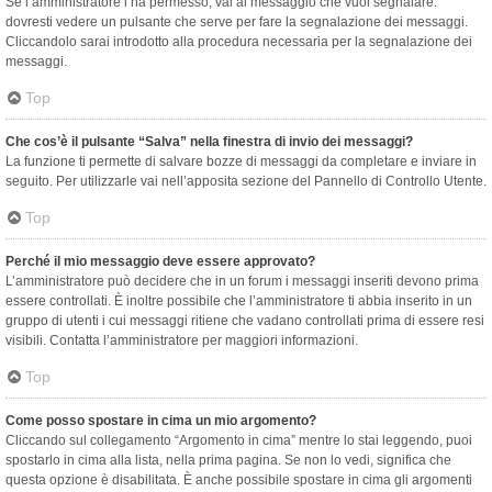
Se l’amministratore l’ha permesso, vai al messaggio che vuoi segnalare:
dovresti vedere un pulsante che serve per fare la segnalazione dei messaggi.
Cliccandolo sarai introdotto alla procedura necessaria per la segnalazione dei
messaggi.
Top
Che cos’è il pulsante “Salva” nella finestra di invio dei messaggi?
La funzione ti permette di salvare bozze di messaggi da completare e inviare in
seguito. Per utilizzarle vai nell’apposita sezione del Pannello di Controllo Utente.
Top
Perché il mio messaggio deve essere approvato?
L’amministratore può decidere che in un forum i messaggi inseriti devono prima
essere controllati. È inoltre possibile che l’amministratore ti abbia inserito in un
gruppo di utenti i cui messaggi ritiene che vadano controllati prima di essere resi
visibili. Contatta l’amministratore per maggiori informazioni.
Top
Come posso spostare in cima un mio argomento?
Cliccando sul collegamento “Argomento in cima” mentre lo stai leggendo, puoi
spostarlo in cima alla lista, nella prima pagina. Se non lo vedi, significa che
questa opzione è disabilitata. È anche possibile spostare in cima gli argomenti