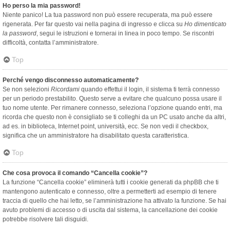
Ho perso la mia password!
Niente panico! La tua password non può essere recuperata, ma può essere
rigenerata. Per far questo vai nella pagina di ingresso e clicca su
Ho dimenticato
la password
, segui le istruzioni e tornerai in linea in poco tempo. Se riscontri
difficoltà, contatta l’amministratore.
Top
Perché vengo disconnesso automaticamente?
Se non selezioni
Ricordami
quando effettui il login, il sistema ti terrà connesso
per un periodo prestabilito. Questo serve a evitare che qualcuno possa usare il
tuo nome utente. Per rimanere connesso, seleziona l’opzione quando entri, ma
ricorda che questo non è consigliato se ti colleghi da un PC usato anche da altri,
ad es. in biblioteca, Internet point, università, ecc. Se non vedi il checkbox,
significa che un amministratore ha disabilitato questa caratteristica.
Top
Che cosa provoca il comando “Cancella cookie”?
La funzione “Cancella cookie” eliminerà tutti i cookie generati da phpBB che ti
mantengono autenticato e connesso, oltre a permetterti ad esempio di tenere
traccia di quello che hai letto, se l’amministrazione ha attivato la funzione. Se hai
avuto problemi di accesso o di uscita dal sistema, la cancellazione dei cookie
potrebbe risolvere tali disguidi.