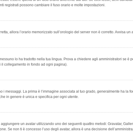
ti registrati possono cambiare il fuso orario e molte impostazioni.
orretta, allora l’orario memorizzato sull’orologio del server non è corretto. Avvisa u
essuno lo ha tradotto nella tua lingua. Prova a chiedere agli amministratori se è po
vi il collegamento in fondo ad ogni pagina).
messaggi. La prima è l’immagine associata al tuo grado, generalmente ha la forma di
che in genere è unica e specifica per ogni utente.
bile aggiungere un avatar utilizzando uno dei seguenti quattro metodi: Gravatar, Gal
ione. Se non ti è concesso l’uso degli avatar, allora è una decisione dell’amministra