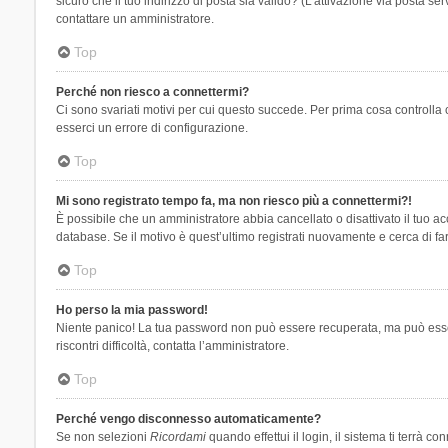
sicuro che il tuo indirizzo di posta sia valido? (L’attivazione via posta se
contattare un amministratore.
Top
Perché non riesco a connettermi?
Ci sono svariati motivi per cui questo succede. Per prima cosa controlla 
esserci un errore di configurazione.
Top
Mi sono registrato tempo fa, ma non riesco più a connettermi?!
È possibile che un amministratore abbia cancellato o disattivato il tuo 
database. Se il motivo è quest’ultimo registrati nuovamente e cerca di fa
Top
Ho perso la mia password!
Niente panico! La tua password non può essere recuperata, ma può essere
riscontri difficoltà, contatta l’amministratore.
Top
Perché vengo disconnesso automaticamente?
Se non selezioni
Ricordami
quando effettui il login, il sistema ti terrà