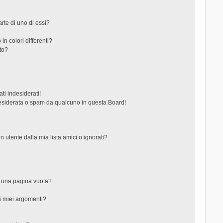
rte di uno di essi?
in colori differenti?
to?
ti indesiderati!
esiderata o spam da qualcuno in questa Board!
tente dalla mia lista amici o ignorati?
?
o una pagina vuota?
i miei argomenti?