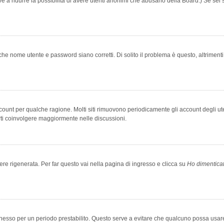
rve a ridurre la possibilità di avere utenti anonimi che abusano della Board.) Se sei s
che nome utente e password siano corretti. Di solito il problema è questo, altriment
account per qualche ragione. Molti siti rimuovono periodicamente gli account degli u
rti coinvolgere maggiormente nelle discussioni.
 rigenerata. Per far questo vai nella pagina di ingresso e clicca su
Ho dimentica
 connesso per un periodo prestabilito. Questo serve a evitare che qualcuno possa us