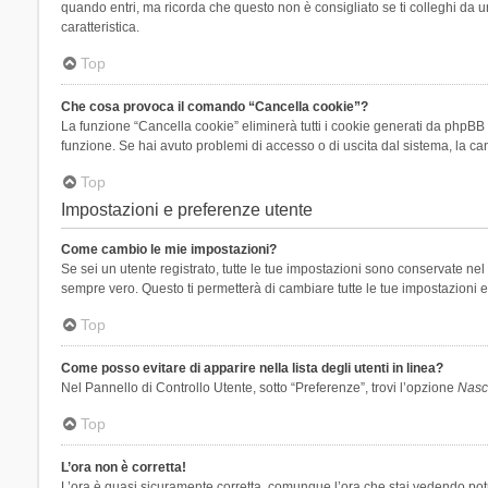
quando entri, ma ricorda che questo non è consigliato se ti colleghi da un
caratteristica.
Top
Che cosa provoca il comando “Cancella cookie”?
La funzione “Cancella cookie” eliminerà tutti i cookie generati da phpBB 
funzione. Se hai avuto problemi di accesso o di uscita dal sistema, la can
Top
Impostazioni e preferenze utente
Come cambio le mie impostazioni?
Se sei un utente registrato, tutte le tue impostazioni sono conservate n
sempre vero. Questo ti permetterà di cambiare tutte le tue impostazioni e
Top
Come posso evitare di apparire nella lista degli utenti in linea?
Nel Pannello di Controllo Utente, sotto “Preferenze”, trovi l’opzione
Nasco
Top
L’ora non è corretta!
L’ora è quasi sicuramente corretta, comunque l’ora che stai vedendo potreb