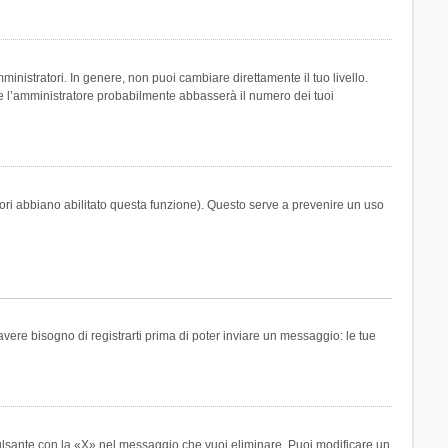
inistratori. In genere, non puoi cambiare direttamente il tuo livello.
 l’amministratore probabilmente abbasserà il numero dei tuoi
tori abbiano abilitato questa funzione). Questo serve a prevenire un uso
ere bisogno di registrarti prima di poter inviare un messaggio: le tue
ulsante con la «X» nel messaggio che vuoi eliminare. Puoi modificare un