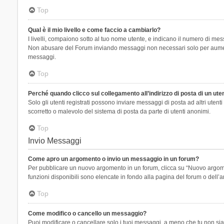
Top
Qual è il mio livello e come faccio a cambiarlo?
I livelli, compaiono sotto al tuo nome utente, e indicano il numero di mes
Non abusare del Forum inviando messaggi non necessari solo per aumenta
messaggi.
Top
Perché quando clicco sul collegamento all’indirizzo di posta di un ut
Solo gli utenti registrati possono inviare messaggi di posta ad altri ute
scorretto o malevolo del sistema di posta da parte di utenti anonimi.
Top
Invio Messaggi
Come apro un argomento o invio un messaggio in un forum?
Per pubblicare un nuovo argomento in un forum, clicca su “Nuovo argoment
funzioni disponibili sono elencate in fondo alla pagina del forum o dell’a
Top
Come modifico o cancello un messaggio?
Puoi modificare o cancellare solo i tuoi messaggi, a meno che tu non s