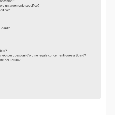
toscrizioni?
o o un argomento specifico?
cifico?
 Board?
ibile?
i e/o per questioni d’ordine legale concernenti questa Board?
ore del Forum?