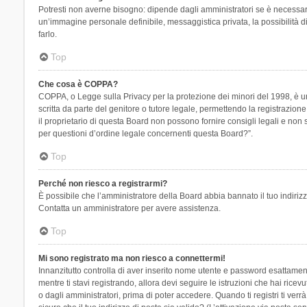
Potresti non averne bisogno: dipende dagli amministratori se è necessario
un’immagine personale definibile, messaggistica privata, la possibilità di
farlo.
Top
Che cosa è COPPA?
COPPA, o Legge sulla Privacy per la protezione dei minori del 1998, è una
scritta da parte del genitore o tutore legale, permettendo la registrazion
il proprietario di questa Board non possono fornire consigli legali e non
per questioni d’ordine legale concernenti questa Board?”.
Top
Perché non riesco a registrarmi?
È possibile che l’amministratore della Board abbia bannato il tuo indirizzo
Contatta un amministratore per avere assistenza.
Top
Mi sono registrato ma non riesco a connettermi!
Innanzitutto controlla di aver inserito nome utente e password esattament
mentre ti stavi registrando, allora devi seguire le istruzioni che hai rice
o dagli amministratori, prima di poter accedere. Quando ti registri ti verrà