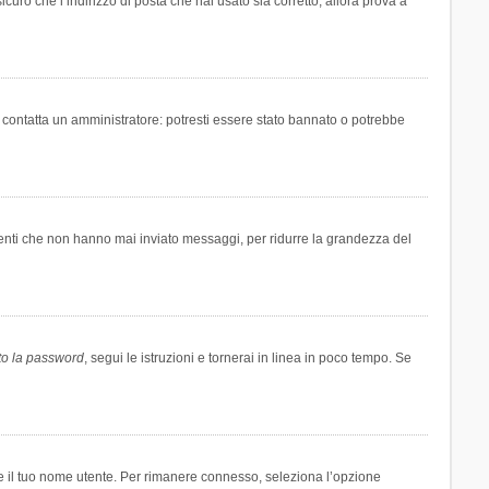
icuro che l’indirizzo di posta che hai usato sia corretto, allora prova a
i contatta un amministratore: potresti essere stato bannato o potrebbe
tenti che non hanno mai inviato messaggi, per ridurre la grandezza del
to la password
, segui le istruzioni e tornerai in linea in poco tempo. Se
are il tuo nome utente. Per rimanere connesso, seleziona l’opzione