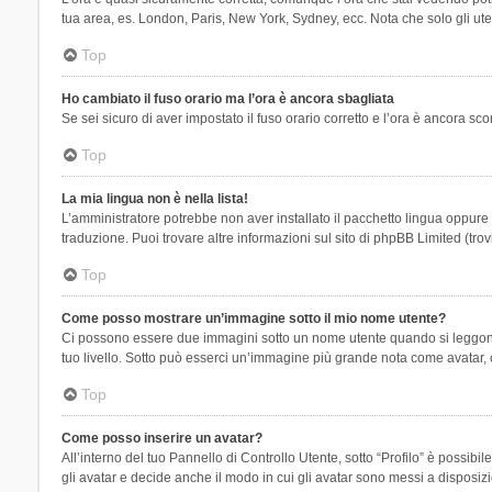
tua area, es. London, Paris, New York, Sydney, ecc. Nota che solo gli uten
Top
Ho cambiato il fuso orario ma l’ora è ancora sbagliata
Se sei sicuro di aver impostato il fuso orario corretto e l’ora è ancora sc
Top
La mia lingua non è nella lista!
L’amministratore potrebbe non aver installato il pacchetto lingua oppure n
traduzione. Puoi trovare altre informazioni sul sito di phpBB Limited (tro
Top
Come posso mostrare un’immagine sotto il mio nome utente?
Ci possono essere due immagini sotto un nome utente quando si leggono i 
tuo livello. Sotto può esserci un’immagine più grande nota come avatar, 
Top
Come posso inserire un avatar?
All’interno del tuo Pannello di Controllo Utente, sotto “Profilo” è possi
gli avatar e decide anche il modo in cui gli avatar sono messi a disposiz