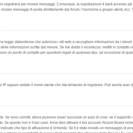
 registrarsi per inviare messaggi. Comunque, la registrazione ti darà accesso ad alt
 inviare messaggi di posta direttamente dal forum, l’iscrizione a gruppi utenti, ecc.
 legge statunitense che autorizza i siti web a raccogliere informazioni da i minori 
e delle informazioni scritte dal minore. Se hai dubbi o incertezze, mettiti in conta
 sono un punto di contatto per questioni legali di qualsiasi tipo, ad eccezione di q
 IP oppure vietato il nome utente che stai tentando di registrare. Può anche aver disab
e. Se sono corretti, allora possono esser successe un paio di cose: se il supporto «
vuto. Se questo non è il tuo caso, forse devi attivare il tuo account. Alcune Board ric
 indicato che tipo di attivazione è richiesta. Se ti è stato inviato un messaggio di po