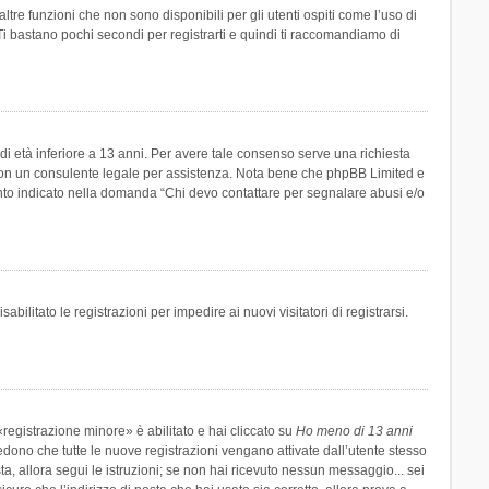
re funzioni che non sono disponibili per gli utenti ospiti come l’uso di
 Ti bastano pochi secondi per registrarti e quindi ti raccomandiamo di
di età inferiore a 13 anni. Per avere tale consenso serve una richiesta
tto con un consulente legale per assistenza. Nota bene che phpBB Limited e
uanto indicato nella domanda “Chi devo contattare per segnalare abusi e/o
ilitato le registrazioni per impedire ai nuovi visitatori di registrarsi.
registrazione minore» è abilitato e hai cliccato su
Ho meno di 13 anni
hiedono che tutte le nuove registrazioni vengano attivate dall’utente stesso
sta, allora segui le istruzioni; se non hai ricevuto nessun messaggio... sei