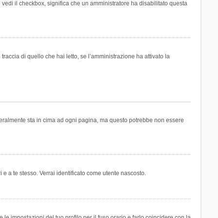
n vedi il checkbox, significa che un amministratore ha disabilitato questa
accia di quello che hai letto, se l’amministrazione ha attivato la
generalmente sta in cima ad ogni pagina, ma questo potrebbe non essere
i e a te stesso. Verrai identificato come utente nascosto.
e impostazioni del tuo profilo per il fuso orario e farlo coincidere con la