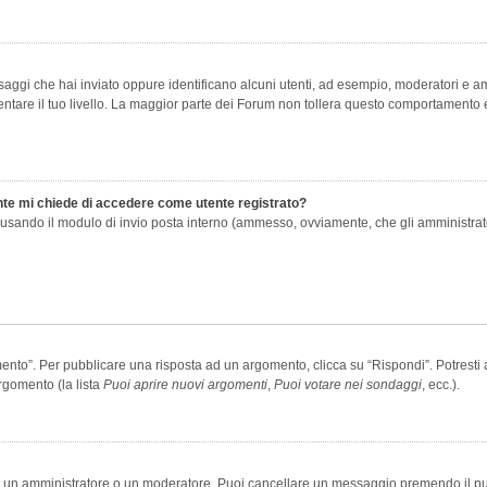
saggi che hai inviato oppure identificano alcuni utenti, ad esempio, moderatori e amm
re il tuo livello. La maggior parte dei Forum non tollera questo comportamento e
ente mi chiede di accedere come utente registrato?
nti usando il modulo di invio posta interno (ammesso, ovviamente, che gli amministra
o”. Per pubblicare una risposta ad un argomento, clicca su “Rispondi”. Potresti av
rgomento (la lista
Puoi aprire nuovi argomenti
,
Puoi votare nei sondaggi
, ecc.).
ia un amministratore o un moderatore. Puoi cancellare un messaggio premendo il p