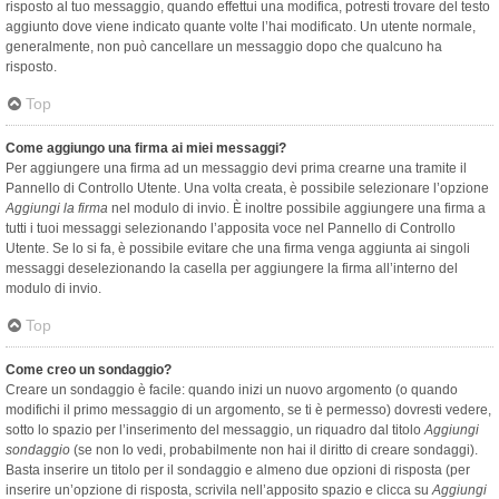
risposto al tuo messaggio, quando effettui una modifica, potresti trovare del testo
aggiunto dove viene indicato quante volte l’hai modificato. Un utente normale,
generalmente, non può cancellare un messaggio dopo che qualcuno ha
risposto.
Top
Come aggiungo una firma ai miei messaggi?
Per aggiungere una firma ad un messaggio devi prima crearne una tramite il
Pannello di Controllo Utente. Una volta creata, è possibile selezionare l’opzione
Aggiungi la firma
nel modulo di invio. È inoltre possibile aggiungere una firma a
tutti i tuoi messaggi selezionando l’apposita voce nel Pannello di Controllo
Utente. Se lo si fa, è possibile evitare che una firma venga aggiunta ai singoli
messaggi deselezionando la casella per aggiungere la firma all’interno del
modulo di invio.
Top
Come creo un sondaggio?
Creare un sondaggio è facile: quando inizi un nuovo argomento (o quando
modifichi il primo messaggio di un argomento, se ti è permesso) dovresti vedere,
sotto lo spazio per l’inserimento del messaggio, un riquadro dal titolo
Aggiungi
sondaggio
(se non lo vedi, probabilmente non hai il diritto di creare sondaggi).
Basta inserire un titolo per il sondaggio e almeno due opzioni di risposta (per
inserire un’opzione di risposta, scrivila nell’apposito spazio e clicca su
Aggiungi