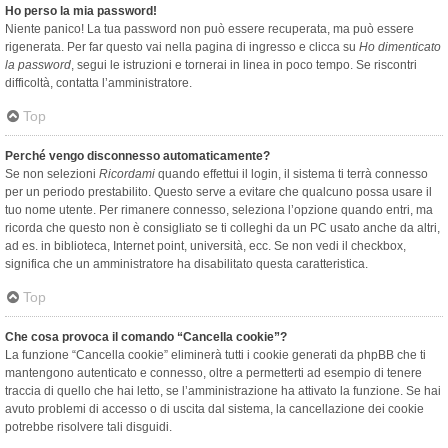
Ho perso la mia password!
Niente panico! La tua password non può essere recuperata, ma può essere
rigenerata. Per far questo vai nella pagina di ingresso e clicca su
Ho dimenticato
la password
, segui le istruzioni e tornerai in linea in poco tempo. Se riscontri
difficoltà, contatta l’amministratore.
Top
Perché vengo disconnesso automaticamente?
Se non selezioni
Ricordami
quando effettui il login, il sistema ti terrà connesso
per un periodo prestabilito. Questo serve a evitare che qualcuno possa usare il
tuo nome utente. Per rimanere connesso, seleziona l’opzione quando entri, ma
ricorda che questo non è consigliato se ti colleghi da un PC usato anche da altri,
ad es. in biblioteca, Internet point, università, ecc. Se non vedi il checkbox,
significa che un amministratore ha disabilitato questa caratteristica.
Top
Che cosa provoca il comando “Cancella cookie”?
La funzione “Cancella cookie” eliminerà tutti i cookie generati da phpBB che ti
mantengono autenticato e connesso, oltre a permetterti ad esempio di tenere
traccia di quello che hai letto, se l’amministrazione ha attivato la funzione. Se hai
avuto problemi di accesso o di uscita dal sistema, la cancellazione dei cookie
potrebbe risolvere tali disguidi.