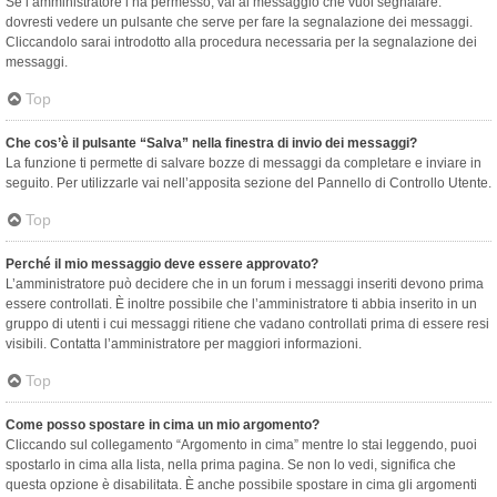
Se l’amministratore l’ha permesso, vai al messaggio che vuoi segnalare:
dovresti vedere un pulsante che serve per fare la segnalazione dei messaggi.
Cliccandolo sarai introdotto alla procedura necessaria per la segnalazione dei
messaggi.
Top
Che cos’è il pulsante “Salva” nella finestra di invio dei messaggi?
La funzione ti permette di salvare bozze di messaggi da completare e inviare in
seguito. Per utilizzarle vai nell’apposita sezione del Pannello di Controllo Utente.
Top
Perché il mio messaggio deve essere approvato?
L’amministratore può decidere che in un forum i messaggi inseriti devono prima
essere controllati. È inoltre possibile che l’amministratore ti abbia inserito in un
gruppo di utenti i cui messaggi ritiene che vadano controllati prima di essere resi
visibili. Contatta l’amministratore per maggiori informazioni.
Top
Come posso spostare in cima un mio argomento?
Cliccando sul collegamento “Argomento in cima” mentre lo stai leggendo, puoi
spostarlo in cima alla lista, nella prima pagina. Se non lo vedi, significa che
questa opzione è disabilitata. È anche possibile spostare in cima gli argomenti