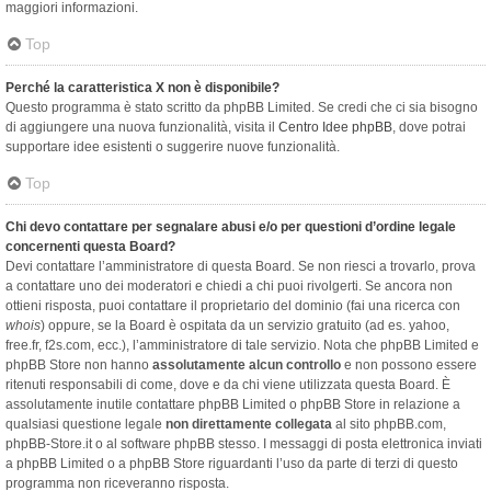
maggiori informazioni.
Top
Perché la caratteristica X non è disponibile?
Questo programma è stato scritto da phpBB Limited. Se credi che ci sia bisogno
di aggiungere una nuova funzionalità, visita il
Centro Idee phpBB
, dove potrai
supportare idee esistenti o suggerire nuove funzionalità.
Top
Chi devo contattare per segnalare abusi e/o per questioni d’ordine legale
concernenti questa Board?
Devi contattare l’amministratore di questa Board. Se non riesci a trovarlo, prova
a contattare uno dei moderatori e chiedi a chi puoi rivolgerti. Se ancora non
ottieni risposta, puoi contattare il proprietario del dominio (fai una ricerca con
whois
) oppure, se la Board è ospitata da un servizio gratuito (ad es. yahoo,
free.fr, f2s.com, ecc.), l’amministratore di tale servizio. Nota che phpBB Limited e
phpBB Store non hanno
assolutamente alcun controllo
e non possono essere
ritenuti responsabili di come, dove e da chi viene utilizzata questa Board. È
assolutamente inutile contattare phpBB Limited o phpBB Store in relazione a
qualsiasi questione legale
non direttamente collegata
al sito phpBB.com,
phpBB-Store.it o al software phpBB stesso. I messaggi di posta elettronica inviati
a phpBB Limited o a phpBB Store riguardanti l’uso da parte di terzi di questo
programma non riceveranno risposta.