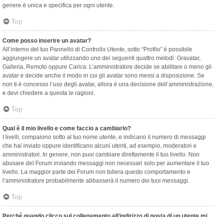
genere è unica e specifica per ogni utente.
Top
Come posso inserire un avatar?
All’interno del tuo Pannello di Controllo Utente, sotto “Profilo” è possibile
aggiungere un avatar utilizzando uno dei seguenti quattro metodi: Gravatar,
Galleria, Remoto oppure Carica. L’amministratore decide se abilitare o meno gli
avatar e decide anche il modo in cui gli avatar sono messi a disposizione. Se
non ti è concesso l’uso degli avatar, allora è una decisione dell’amministrazione,
e devi chiedere a questa le ragioni.
Top
Qual è il mio livello e come faccio a cambiarlo?
I livelli, compaiono sotto al tuo nome utente, e indicano il numero di messaggi
che hai inviato oppure identificano alcuni utenti, ad esempio, moderatori e
amministratori. In genere, non puoi cambiare direttamente il tuo livello. Non
abusare del Forum inviando messaggi non necessari solo per aumentare il tuo
livello. La maggior parte dei Forum non tollera questo comportamento e
l’amministratore probabilmente abbasserà il numero dei tuoi messaggi.
Top
Perché quando clicco sul collegamento all’indirizzo di posta di un utente mi