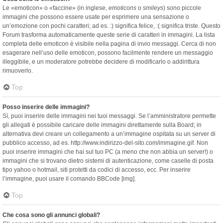
Le «emoticon» o «faccine» (in inglese,
emoticons
o
smileys
) sono piccole
immagini che possono essere usate per esprimere una sensazione o
un’emozione con pochi caratteri; ad es. :) significa felice, :( significa triste. Questo
Forum trasforma automaticamente queste serie di caratteri in immagini. La lista
completa delle emoticon è visibile nella pagina di invio messaggi. Cerca di non
esagerare nell’uso delle emoticon, possono facilmente rendere un messaggio
illeggibile, e un moderatore potrebbe decidere di modificarlo o addirittura
rimuoverlo.
Top
Posso inserire delle immagini?
Sì, puoi inserire delle immagini nei tuoi messaggi. Se l’amministratore permette
gli allegati è possibile caricare delle immagini direttamente sulla Board; in
alternativa devi creare un collegamento a un’immagine ospitata su un server di
pubblico accesso, ad es. http://www.indirizzo-del-sito.com/immagine.gif. Non
puoi inserire immagini che hai sul tuo PC (a meno che non abbia un server!) o
immagini che si trovano dietro sistemi di autenticazione, come caselle di posta
tipo yahoo o hotmail, siti protetti da codici di accesso, ecc. Per inserire
l’immagine, puoi usare il comando BBCode [img].
Top
Che cosa sono gli annunci globali?