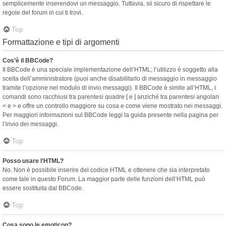
semplicemente inserendovi un messaggio. Tuttavia, sii sicuro di rispettare le
regole del forum in cui ti trovi.
Top
Formattazione e tipi di argomenti
Cos’è il BBCode?
Il BBCode è una speciale implementazione dell’HTML; l’utilizzo è soggetto alla
scelta dell’amministratore (puoi anche disabilitarlo di messaggio in messaggio
tramite l’opzione nel modulo di invio messaggi). Il BBCode è simile all’HTML, i
comandi sono racchiusi tra parentesi quadre [ e ] anziché tra parentesi angolari
< e > e offre un controllo maggiore su cosa e come viene mostrato nei messaggi.
Per maggiori informazioni sul BBCode leggi la guida presente nella pagina per
l’invio dei messaggi.
Top
Posso usare l’HTML?
No. Non è possibile inserire del codice HTML e ottenere che sia interpretato
come tale in questo Forum. La maggior parte delle funzioni dell’HTML può
essere sostituita dal BBCode.
Top
Cosa sono le emoticon?