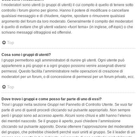
I moderatori sono utenti (o gruppi di utenti) il cui compito è quello di tenere sotto
controllo i forum giorno per giorno. Hanno il potere di modificare o cancellare
qualsiasi messaggio e di chiudere, riaprire, spostare o rimuovere qualsiasi
argomento del forum da loro moderato. Generalmente il compito dei moderatori
è quello di evitare che gli utenti vadano «fuori tema» (in inglese,
off-topic
) o che
scrivano messaggi oltraggiosi ed offensivi.
Top
Cosa sono i gruppi di utenti?
I gruppi permettono agli amministratori di riunire gli utenti. Ogni utente può
appartenere a più gruppi e a ogni gruppo possono venire assegnati diversi
permessi. Questo facilita l’amministratore nelle operazioni di creazione di
moderatori per un forum, o di concessione di permessi per un forum privato, ecc.
Top
Dove trovo i gruppi e come posso far parte di uno di essi?
Trovi i gruppi nella sezione
Gruppi
nel Pannello di Controllo Utente. Se vuoi far
parte di uno di questi procedi cliccando sul pulsante appropriato. Non sempre
però i gruppi sono ad
accesso aperto
. Alcuni sono chiusi e altri hanno l’elenco
dei membri nascosto. Se il gruppo è aperto, puoi chiedere l’ammissione
cliccando sul pulsante apposito. Dovrai ottenere l’approvazione del moderatore
del gruppo, che potrebbe chiederti perché vuoi unirti al gruppo. Se il leader di un