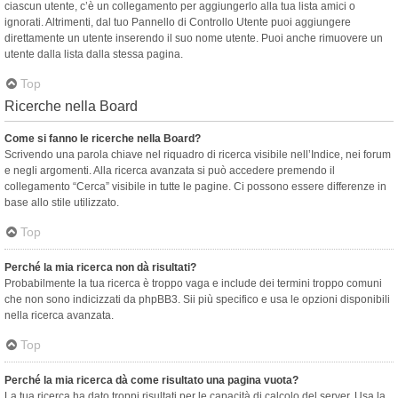
ciascun utente, c’è un collegamento per aggiungerlo alla tua lista amici o
ignorati. Altrimenti, dal tuo Pannello di Controllo Utente puoi aggiungere
direttamente un utente inserendo il suo nome utente. Puoi anche rimuovere un
utente dalla lista dalla stessa pagina.
Top
Ricerche nella Board
Come si fanno le ricerche nella Board?
Scrivendo una parola chiave nel riquadro di ricerca visibile nell’Indice, nei forum
e negli argomenti. Alla ricerca avanzata si può accedere premendo il
collegamento “Cerca” visibile in tutte le pagine. Ci possono essere differenze in
base allo stile utilizzato.
Top
Perché la mia ricerca non dà risultati?
Probabilmente la tua ricerca è troppo vaga e include dei termini troppo comuni
che non sono indicizzati da phpBB3. Sii più specifico e usa le opzioni disponibili
nella ricerca avanzata.
Top
Perché la mia ricerca dà come risultato una pagina vuota?
La tua ricerca ha dato troppi risultati per le capacità di calcolo del server. Usa la