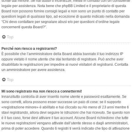
scritte dal minore. Se hai dubbi o incertezze, mettiti in contatto con un consulente
legale per assistenza. Nota bene che phpBB Limited e il proprietario di questa
Board non possono fornire consigli legali e non sono un punto di contatto per
questioni legali di qualsiasi tipo, ad eccezione di quanto indicato nella domanda
“Chi devo contattare per segnalare abusi e/o per questioni d’ordine legale
concernenti questa Board?”.
Top
Perché non riesco a registrarmi?
È possibile che l’amministratore della Board abbia bannato il tuo indirizzo IP
oppure vietato il nome utente che stai tentando di registrare. Può anche aver
disabilitato le registrazioni per impedire ai nuovi visitatori di registrarsi. Contatta
un amministratore per avere assistenza.
Top
Mi sono registrato ma non riesco a connettermi!
Innanzitutto controlla di aver inserito nome utente e password esattamente. Se
sono corretti, allora possono esser successe un paio di cose: se il supporto
«registrazione minore» è abilitato e hai cliccato su
Ho meno di 13 anni
mentre ti
stavi registrando, allora devi seguire le istruzioni che hai ricevuto. Se questo non
è il tuo caso, forse devi attivare il tuo account. Alcune Board richiedono che tutte
le nuove registrazioni vengano attivate dall’utente stesso o dagli amministratori,
prima di poter accedere. Quando ti registri ti verrà indicato che tipo di attivazione