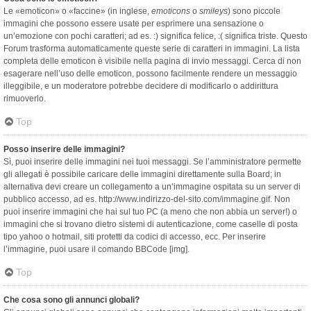
Le «emoticon» o «faccine» (in inglese,
emoticons
o
smileys
) sono piccole
immagini che possono essere usate per esprimere una sensazione o
un’emozione con pochi caratteri; ad es. :) significa felice, :( significa triste. Questo
Forum trasforma automaticamente queste serie di caratteri in immagini. La lista
completa delle emoticon è visibile nella pagina di invio messaggi. Cerca di non
esagerare nell’uso delle emoticon, possono facilmente rendere un messaggio
illeggibile, e un moderatore potrebbe decidere di modificarlo o addirittura
rimuoverlo.
Top
Posso inserire delle immagini?
Sì, puoi inserire delle immagini nei tuoi messaggi. Se l’amministratore permette
gli allegati è possibile caricare delle immagini direttamente sulla Board; in
alternativa devi creare un collegamento a un’immagine ospitata su un server di
pubblico accesso, ad es. http://www.indirizzo-del-sito.com/immagine.gif. Non
puoi inserire immagini che hai sul tuo PC (a meno che non abbia un server!) o
immagini che si trovano dietro sistemi di autenticazione, come caselle di posta
tipo yahoo o hotmail, siti protetti da codici di accesso, ecc. Per inserire
l’immagine, puoi usare il comando BBCode [img].
Top
Che cosa sono gli annunci globali?