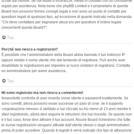
scritte dal minore. Se hai dubbi o incertezze, mettiti in contatto con un consulente
legale per assistenza. Nota bene che phpBB Limited e il proprietario di questa
Board non possono fornire consigli legali e non sono un punto di contatto per
questioni legali di qualsiasi tipo, ad eccezione di quanto indicato nella domanda
“Chi devo contattare per segnalare abusi e/o per questioni d’ordine legale
concernenti questa Board?”.
Top
Perché non riesco a registrarmi?
È possibile che l’amministratore della Board abbia bannato il tuo indirizzo IP
oppure vietato il nome utente che stai tentando di registrare. Può anche aver
disabilitato le registrazioni per impedire ai nuovi visitatori di registrarsi. Contatta
un amministratore per avere assistenza.
Top
Mi sono registrato ma non riesco a connettermi!
Innanzitutto controlla di aver inserito nome utente e password esattamente. Se
sono corretti, allora possono esser successe un paio di cose: se il supporto
«registrazione minore» è abilitato e hai cliccato su
Ho meno di 13 anni
mentre ti
stavi registrando, allora devi seguire le istruzioni che hai ricevuto. Se questo non
è il tuo caso, forse devi attivare il tuo account. Alcune Board richiedono che tutte
le nuove registrazioni vengano attivate dall’utente stesso o dagli amministratori,
prima di poter accedere. Quando ti registri ti verrà indicato che tipo di attivazione