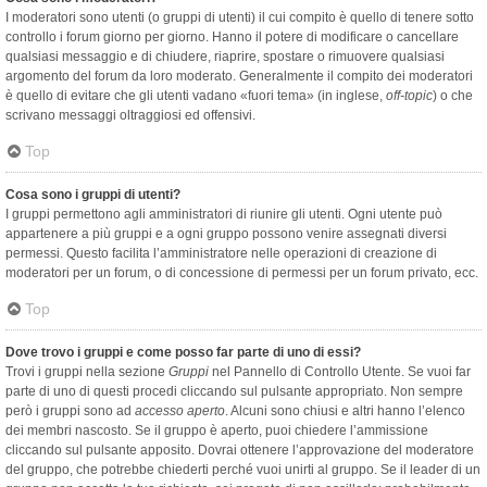
I moderatori sono utenti (o gruppi di utenti) il cui compito è quello di tenere sotto
controllo i forum giorno per giorno. Hanno il potere di modificare o cancellare
qualsiasi messaggio e di chiudere, riaprire, spostare o rimuovere qualsiasi
argomento del forum da loro moderato. Generalmente il compito dei moderatori
è quello di evitare che gli utenti vadano «fuori tema» (in inglese,
off-topic
) o che
scrivano messaggi oltraggiosi ed offensivi.
Top
Cosa sono i gruppi di utenti?
I gruppi permettono agli amministratori di riunire gli utenti. Ogni utente può
appartenere a più gruppi e a ogni gruppo possono venire assegnati diversi
permessi. Questo facilita l’amministratore nelle operazioni di creazione di
moderatori per un forum, o di concessione di permessi per un forum privato, ecc.
Top
Dove trovo i gruppi e come posso far parte di uno di essi?
Trovi i gruppi nella sezione
Gruppi
nel Pannello di Controllo Utente. Se vuoi far
parte di uno di questi procedi cliccando sul pulsante appropriato. Non sempre
però i gruppi sono ad
accesso aperto
. Alcuni sono chiusi e altri hanno l’elenco
dei membri nascosto. Se il gruppo è aperto, puoi chiedere l’ammissione
cliccando sul pulsante apposito. Dovrai ottenere l’approvazione del moderatore
del gruppo, che potrebbe chiederti perché vuoi unirti al gruppo. Se il leader di un