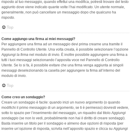
risposto al tuo messaggio, quando effettui una modifica, potresti trovare del testo
aggiunto dove viene indicato quante volte l’hai modificato. Un utente normale,
generalmente, non può cancellare un messaggio dopo che qualcuno ha
risposto.
Top
Come aggiungo una firma ai miei messaggi?
Per aggiungere una firma ad un messaggio devi prima crearne una tramite il
Pannello di Controllo Utente. Una volta creata, è possibile selezionare l’opzione
Aggiungi la firma
nel modulo di invio. È inoltre possibile aggiungere una firma a
tutti i tuoi messaggi selezionando l’apposita voce nel Pannello di Controllo
Utente. Se lo si fa, è possibile evitare che una firma venga aggiunta ai singoli
messaggi deselezionando la casella per aggiungere la firma all’interno del
modulo di invio.
Top
Come creo un sondaggio?
Creare un sondaggio è facile: quando inizi un nuovo argomento (o quando
modifichi il primo messaggio di un argomento, se ti è permesso) dovresti vedere,
sotto lo spazio per l’inserimento del messaggio, un riquadro dal titolo
Aggiungi
sondaggio
(se non lo vedi, probabilmente non hai il diritto di creare sondaggi).
Basta inserire un titolo per il sondaggio e almeno due opzioni di risposta (per
inserire un’opzione di risposta, scrivila nell’apposito spazio e clicca su
Aggiungi