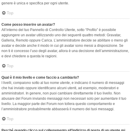
genere è unica e specifica per ogni utente.
Top
Come posso inserire un avatar?
All’interno del tuo Pannello di Controllo Utente, sotto “Profilo” è possibile
aggiungere un avatar utilizzando uno dei seguenti quattro metodi: Gravatar,
Galleria, Remoto oppure Carica. L’amministratore decide se abilitare o meno gli
avatar e decide anche il modo in cui gli avatar sono messi a disposizione. Se
non ti è concesso l’uso degli avatar, allora è una decisione dell’amministrazione,
e devi chiedere a questa le ragioni.
Top
Qual è il mio livello e come faccio a cambiarlo?
I livelli, compaiono sotto al tuo nome utente, e indicano il numero di messaggi
che hai inviato oppure identificano alcuni utenti, ad esempio, moderatori e
amministratori. In genere, non puoi cambiare direttamente il tuo livello. Non
abusare del Forum inviando messaggi non necessari solo per aumentare il tuo
livello. La maggior parte dei Forum non tollera questo comportamento e
l’amministratore probabilmente abbasserà il numero dei tuoi messaggi.
Top
Perché quando clicco sul collegamento all’indirizzo di posta di un utente mi