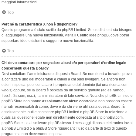
maggiori informazioni.
Top
Perché la caratteristica X non è disponibile?
Questo programma è stato scritto da phpBB Limited. Se credi che ci sia bisogno
di aggiungere una nuova funzionalità, visita il
Centro Idee phpBB
, dove potrai
supportare idee esistenti o suggerire nuove funzionalità.
Top
Chi devo contattare per segnalare abusi e/o per questioni d’ordine legale
concernenti questa Board?
Devi contattare l’amministratore di questa Board. Se non riesci a trovarlo, prova
a contattare uno dei moderatori e chiedi a chi puoi rivolgerti. Se ancora non
ottieni risposta, puoi contattare il proprietario del dominio (fai una ricerca con
whois
) oppure, se la Board è ospitata da un servizio gratuito (ad es. yahoo,
free.fr, f2s.com, ecc.), l’amministratore di tale servizio. Nota che phpBB Limited e
phpBB Store non hanno
assolutamente alcun controllo
e non possono essere
ritenuti responsabili di come, dove e da chi viene utilizzata questa Board. È
assolutamente inutile contattare phpBB Limited o phpBB Store in relazione a
qualsiasi questione legale
non direttamente collegata
al sito phpBB.com,
phpBB-Store.it o al software phpBB stesso. I messaggi di posta elettronica inviati
a phpBB Limited o a phpBB Store riguardanti l’uso da parte di terzi di questo
programma non riceveranno risposta.