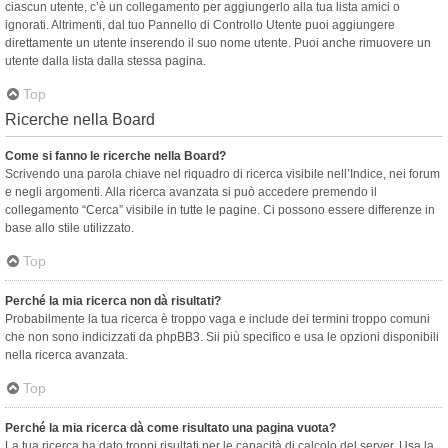
ciascun utente, c’è un collegamento per aggiungerlo alla tua lista amici o
ignorati. Altrimenti, dal tuo Pannello di Controllo Utente puoi aggiungere
direttamente un utente inserendo il suo nome utente. Puoi anche rimuovere un
utente dalla lista dalla stessa pagina.
Top
Ricerche nella Board
Come si fanno le ricerche nella Board?
Scrivendo una parola chiave nel riquadro di ricerca visibile nell’Indice, nei forum
e negli argomenti. Alla ricerca avanzata si può accedere premendo il
collegamento “Cerca” visibile in tutte le pagine. Ci possono essere differenze in
base allo stile utilizzato.
Top
Perché la mia ricerca non dà risultati?
Probabilmente la tua ricerca è troppo vaga e include dei termini troppo comuni
che non sono indicizzati da phpBB3. Sii più specifico e usa le opzioni disponibili
nella ricerca avanzata.
Top
Perché la mia ricerca dà come risultato una pagina vuota?
La tua ricerca ha dato troppi risultati per le capacità di calcolo del server. Usa la