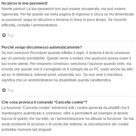
Ho perso la mia password!
Niente panico! La tua password non può essere recuperata, ma può essere
rigenerata. Per far questo vai nella pagina di ingresso e clicca su
Ho dimenticato
la password
, segui le istruzioni e tornerai in linea in poco tempo. Se riscontri
difficoltà, contatta l’amministratore.
Top
Perché vengo disconnesso automaticamente?
Se non selezioni
Ricordami
quando effettui il login, il sistema ti terrà connesso
per un periodo prestabilito. Questo serve a evitare che qualcuno possa usare il
tuo nome utente. Per rimanere connesso, seleziona l’opzione quando entri, ma
ricorda che questo non è consigliato se ti colleghi da un PC usato anche da altri,
ad es. in biblioteca, Internet point, università, ecc. Se non vedi il checkbox,
significa che un amministratore ha disabilitato questa caratteristica.
Top
Che cosa provoca il comando “Cancella cookie”?
La funzione “Cancella cookie” eliminerà tutti i cookie generati da phpBB che ti
mantengono autenticato e connesso, oltre a permetterti ad esempio di tenere
traccia di quello che hai letto, se l’amministrazione ha attivato la funzione. Se hai
avuto problemi di accesso o di uscita dal sistema, la cancellazione dei cookie
potrebbe risolvere tali disguidi.