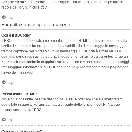
semplicemente inserendovi un messaggio. Tuttavia, sii sicuro di rispettare le
regole del forum in cui ti trovi.
Top
Formattazione e tipi di argomenti
Cos’è il BBCode?
Il BBCode è una speciale implementazione dell’HTML; l’utilizzo è soggetto alla
scelta dell’amministratore (puoi anche disabilitarlo di messaggio in messaggio
tramite l’opzione nel modulo di invio messaggi). Il BBCode è simile all’HTML, i
comandi sono racchiusi tra parentesi quadre [ e ] anziché tra parentesi angolari
< e > e offre un controllo maggiore su cosa e come viene mostrato nei messaggi.
Per maggiori informazioni sul BBCode leggi la guida presente nella pagina per
l’invio dei messaggi.
Top
Posso usare l’HTML?
No. Non è possibile inserire del codice HTML e ottenere che sia interpretato
come tale in questo Forum. La maggior parte delle funzioni dell’HTML può
essere sostituita dal BBCode.
Top
Cosa sono le emoticon?