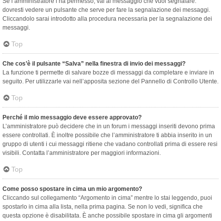
Se l’amministratore l’ha permesso, vai al messaggio che vuoi segnalare:
dovresti vedere un pulsante che serve per fare la segnalazione dei messaggi.
Cliccandolo sarai introdotto alla procedura necessaria per la segnalazione dei
messaggi.
Top
Che cos’è il pulsante “Salva” nella finestra di invio dei messaggi?
La funzione ti permette di salvare bozze di messaggi da completare e inviare in
seguito. Per utilizzarle vai nell’apposita sezione del Pannello di Controllo Utente.
Top
Perché il mio messaggio deve essere approvato?
L’amministratore può decidere che in un forum i messaggi inseriti devono prima
essere controllati. È inoltre possibile che l’amministratore ti abbia inserito in un
gruppo di utenti i cui messaggi ritiene che vadano controllati prima di essere resi
visibili. Contatta l’amministratore per maggiori informazioni.
Top
Come posso spostare in cima un mio argomento?
Cliccando sul collegamento “Argomento in cima” mentre lo stai leggendo, puoi
spostarlo in cima alla lista, nella prima pagina. Se non lo vedi, significa che
questa opzione è disabilitata. È anche possibile spostare in cima gli argomenti