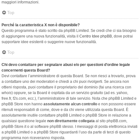
maggiori informazioni.
Top
Perché la caratteristica X non è disponibile?
Questo programma è stato scritto da phpBB Limited. Se credi che ci sia bisogno
di aggiungere una nuova funzionalità, visita il
Centro Idee phpBB
, dove potrai
supportare idee esistenti o suggerire nuove funzionalità.
Top
Chi devo contattare per segnalare abusi e/o per questioni d’ordine legale
concernenti questa Board?
Devi contattare l’amministratore di questa Board. Se non riesci a trovarlo, prova
a contattare uno dei moderatori e chiedi a chi puoi rivolgerti. Se ancora non
ottieni risposta, puoi contattare il proprietario del dominio (fai una ricerca con
whois
) oppure, se la Board è ospitata da un servizio gratuito (ad es. yahoo,
free.fr, f2s.com, ecc.), l’amministratore di tale servizio. Nota che phpBB Limited e
phpBB Store non hanno
assolutamente alcun controllo
e non possono essere
ritenuti responsabili di come, dove e da chi viene utilizzata questa Board. È
assolutamente inutile contattare phpBB Limited o phpBB Store in relazione a
qualsiasi questione legale
non direttamente collegata
al sito phpBB.com,
phpBB-Store.it o al software phpBB stesso. I messaggi di posta elettronica inviati
a phpBB Limited o a phpBB Store riguardanti l’uso da parte di terzi di questo
programma non riceveranno risposta.