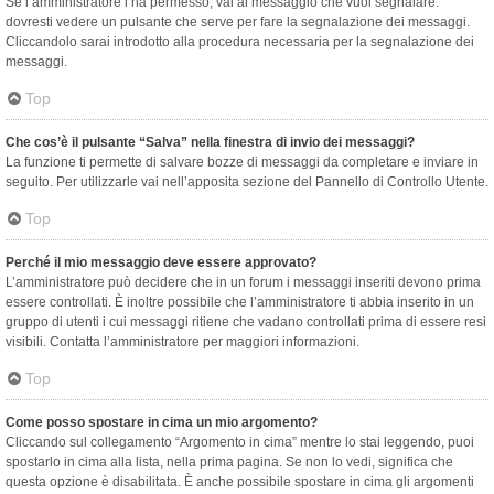
Se l’amministratore l’ha permesso, vai al messaggio che vuoi segnalare:
dovresti vedere un pulsante che serve per fare la segnalazione dei messaggi.
Cliccandolo sarai introdotto alla procedura necessaria per la segnalazione dei
messaggi.
Top
Che cos’è il pulsante “Salva” nella finestra di invio dei messaggi?
La funzione ti permette di salvare bozze di messaggi da completare e inviare in
seguito. Per utilizzarle vai nell’apposita sezione del Pannello di Controllo Utente.
Top
Perché il mio messaggio deve essere approvato?
L’amministratore può decidere che in un forum i messaggi inseriti devono prima
essere controllati. È inoltre possibile che l’amministratore ti abbia inserito in un
gruppo di utenti i cui messaggi ritiene che vadano controllati prima di essere resi
visibili. Contatta l’amministratore per maggiori informazioni.
Top
Come posso spostare in cima un mio argomento?
Cliccando sul collegamento “Argomento in cima” mentre lo stai leggendo, puoi
spostarlo in cima alla lista, nella prima pagina. Se non lo vedi, significa che
questa opzione è disabilitata. È anche possibile spostare in cima gli argomenti