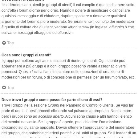
I moderatori sono utenti (o gruppi di utenti) il cui compito è quello di tenere sotto
controllo i forum giorno per giorno. Hanno il potere di modificare o cancellare
qualsiasi messaggio e di chiudere, riaprire, spostare o rimuovere qualsiasi
argomento del forum da loro moderato. Generalmente il compito dei moderatori
è quello di evitare che gli utenti vadano «fuori tema» (in inglese,
off-topic
) o che
scrivano messaggi oltraggiosi ed offensivi.
Top
Cosa sono i gruppi di utenti?
I gruppi permettono agli amministratori di riunire gli utenti. Ogni utente può
appartenere a più gruppi e a ogni gruppo possono venire assegnati diversi
permessi. Questo facilita l’amministratore nelle operazioni di creazione di
moderatori per un forum, o di concessione di permessi per un forum privato, ecc.
Top
Dove trovo i gruppi e come posso far parte di uno di essi?
Trovi i gruppi nella sezione
Gruppi
nel Pannello di Controllo Utente. Se vuoi far
parte di uno di questi procedi cliccando sul pulsante appropriato. Non sempre
però i gruppi sono ad
accesso aperto
. Alcuni sono chiusi e altri hanno l’elenco
dei membri nascosto. Se il gruppo è aperto, puoi chiedere l’ammissione
cliccando sul pulsante apposito. Dovrai ottenere l’approvazione del moderatore
del gruppo, che potrebbe chiederti perché vuoi unirti al gruppo. Se il leader di un