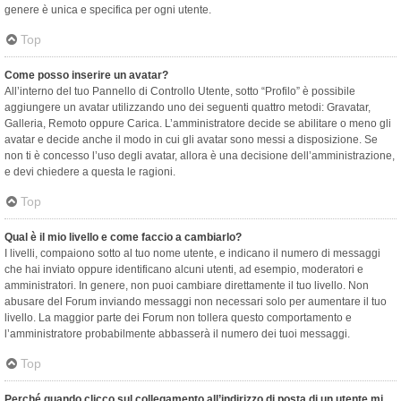
genere è unica e specifica per ogni utente.
Top
Come posso inserire un avatar?
All’interno del tuo Pannello di Controllo Utente, sotto “Profilo” è possibile
aggiungere un avatar utilizzando uno dei seguenti quattro metodi: Gravatar,
Galleria, Remoto oppure Carica. L’amministratore decide se abilitare o meno gli
avatar e decide anche il modo in cui gli avatar sono messi a disposizione. Se
non ti è concesso l’uso degli avatar, allora è una decisione dell’amministrazione,
e devi chiedere a questa le ragioni.
Top
Qual è il mio livello e come faccio a cambiarlo?
I livelli, compaiono sotto al tuo nome utente, e indicano il numero di messaggi
che hai inviato oppure identificano alcuni utenti, ad esempio, moderatori e
amministratori. In genere, non puoi cambiare direttamente il tuo livello. Non
abusare del Forum inviando messaggi non necessari solo per aumentare il tuo
livello. La maggior parte dei Forum non tollera questo comportamento e
l’amministratore probabilmente abbasserà il numero dei tuoi messaggi.
Top
Perché quando clicco sul collegamento all’indirizzo di posta di un utente mi