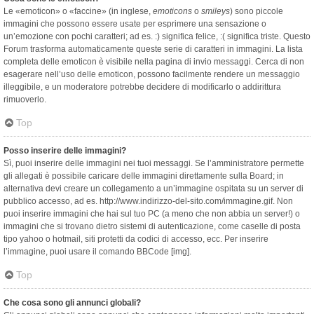
Le «emoticon» o «faccine» (in inglese,
emoticons
o
smileys
) sono piccole
immagini che possono essere usate per esprimere una sensazione o
un’emozione con pochi caratteri; ad es. :) significa felice, :( significa triste. Questo
Forum trasforma automaticamente queste serie di caratteri in immagini. La lista
completa delle emoticon è visibile nella pagina di invio messaggi. Cerca di non
esagerare nell’uso delle emoticon, possono facilmente rendere un messaggio
illeggibile, e un moderatore potrebbe decidere di modificarlo o addirittura
rimuoverlo.
Top
Posso inserire delle immagini?
Sì, puoi inserire delle immagini nei tuoi messaggi. Se l’amministratore permette
gli allegati è possibile caricare delle immagini direttamente sulla Board; in
alternativa devi creare un collegamento a un’immagine ospitata su un server di
pubblico accesso, ad es. http://www.indirizzo-del-sito.com/immagine.gif. Non
puoi inserire immagini che hai sul tuo PC (a meno che non abbia un server!) o
immagini che si trovano dietro sistemi di autenticazione, come caselle di posta
tipo yahoo o hotmail, siti protetti da codici di accesso, ecc. Per inserire
l’immagine, puoi usare il comando BBCode [img].
Top
Che cosa sono gli annunci globali?