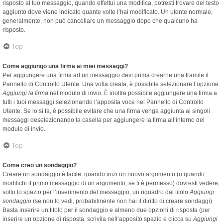
risposto al tuo messaggio, quando effettui una modifica, potresti trovare del testo
aggiunto dove viene indicato quante volte l’hai modificato. Un utente normale,
generalmente, non può cancellare un messaggio dopo che qualcuno ha
risposto.
Top
Come aggiungo una firma ai miei messaggi?
Per aggiungere una firma ad un messaggio devi prima crearne una tramite il
Pannello di Controllo Utente. Una volta creata, è possibile selezionare l’opzione
Aggiungi la firma
nel modulo di invio. È inoltre possibile aggiungere una firma a
tutti i tuoi messaggi selezionando l’apposita voce nel Pannello di Controllo
Utente. Se lo si fa, è possibile evitare che una firma venga aggiunta ai singoli
messaggi deselezionando la casella per aggiungere la firma all’interno del
modulo di invio.
Top
Come creo un sondaggio?
Creare un sondaggio è facile: quando inizi un nuovo argomento (o quando
modifichi il primo messaggio di un argomento, se ti è permesso) dovresti vedere,
sotto lo spazio per l’inserimento del messaggio, un riquadro dal titolo
Aggiungi
sondaggio
(se non lo vedi, probabilmente non hai il diritto di creare sondaggi).
Basta inserire un titolo per il sondaggio e almeno due opzioni di risposta (per
inserire un’opzione di risposta, scrivila nell’apposito spazio e clicca su
Aggiungi