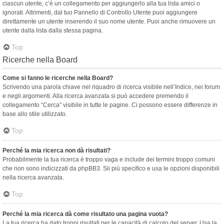
ciascun utente, c’è un collegamento per aggiungerlo alla tua lista amici o
ignorati. Altrimenti, dal tuo Pannello di Controllo Utente puoi aggiungere
direttamente un utente inserendo il suo nome utente. Puoi anche rimuovere un
utente dalla lista dalla stessa pagina.
Top
Ricerche nella Board
Come si fanno le ricerche nella Board?
Scrivendo una parola chiave nel riquadro di ricerca visibile nell’Indice, nei forum
e negli argomenti. Alla ricerca avanzata si può accedere premendo il
collegamento “Cerca” visibile in tutte le pagine. Ci possono essere differenze in
base allo stile utilizzato.
Top
Perché la mia ricerca non dà risultati?
Probabilmente la tua ricerca è troppo vaga e include dei termini troppo comuni
che non sono indicizzati da phpBB3. Sii più specifico e usa le opzioni disponibili
nella ricerca avanzata.
Top
Perché la mia ricerca dà come risultato una pagina vuota?
La tua ricerca ha dato troppi risultati per le capacità di calcolo del server. Usa la