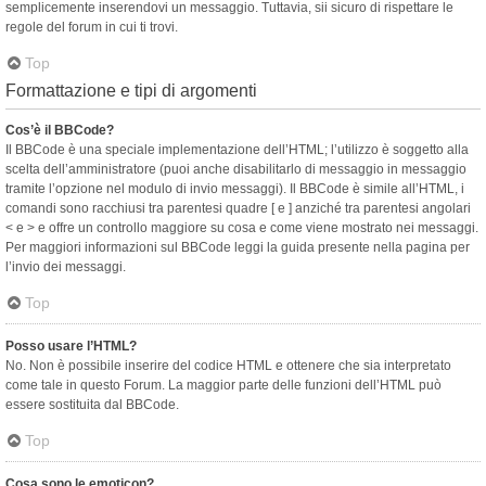
semplicemente inserendovi un messaggio. Tuttavia, sii sicuro di rispettare le
regole del forum in cui ti trovi.
Top
Formattazione e tipi di argomenti
Cos’è il BBCode?
Il BBCode è una speciale implementazione dell’HTML; l’utilizzo è soggetto alla
scelta dell’amministratore (puoi anche disabilitarlo di messaggio in messaggio
tramite l’opzione nel modulo di invio messaggi). Il BBCode è simile all’HTML, i
comandi sono racchiusi tra parentesi quadre [ e ] anziché tra parentesi angolari
< e > e offre un controllo maggiore su cosa e come viene mostrato nei messaggi.
Per maggiori informazioni sul BBCode leggi la guida presente nella pagina per
l’invio dei messaggi.
Top
Posso usare l’HTML?
No. Non è possibile inserire del codice HTML e ottenere che sia interpretato
come tale in questo Forum. La maggior parte delle funzioni dell’HTML può
essere sostituita dal BBCode.
Top
Cosa sono le emoticon?