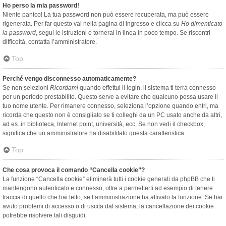
Ho perso la mia password!
Niente panico! La tua password non può essere recuperata, ma può essere
rigenerata. Per far questo vai nella pagina di ingresso e clicca su
Ho dimenticato
la password
, segui le istruzioni e tornerai in linea in poco tempo. Se riscontri
difficoltà, contatta l’amministratore.
Top
Perché vengo disconnesso automaticamente?
Se non selezioni
Ricordami
quando effettui il login, il sistema ti terrà connesso
per un periodo prestabilito. Questo serve a evitare che qualcuno possa usare il
tuo nome utente. Per rimanere connesso, seleziona l’opzione quando entri, ma
ricorda che questo non è consigliato se ti colleghi da un PC usato anche da altri,
ad es. in biblioteca, Internet point, università, ecc. Se non vedi il checkbox,
significa che un amministratore ha disabilitato questa caratteristica.
Top
Che cosa provoca il comando “Cancella cookie”?
La funzione “Cancella cookie” eliminerà tutti i cookie generati da phpBB che ti
mantengono autenticato e connesso, oltre a permetterti ad esempio di tenere
traccia di quello che hai letto, se l’amministrazione ha attivato la funzione. Se hai
avuto problemi di accesso o di uscita dal sistema, la cancellazione dei cookie
potrebbe risolvere tali disguidi.