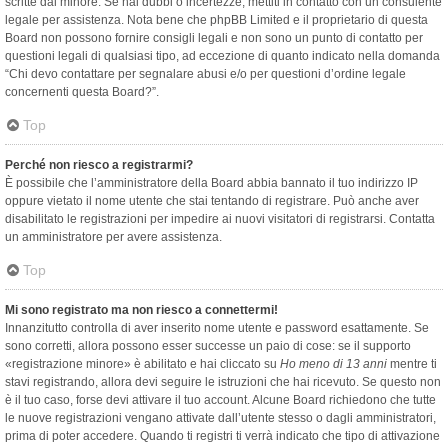
scritte dal minore. Se hai dubbi o incertezze, mettiti in contatto con un consulente
legale per assistenza. Nota bene che phpBB Limited e il proprietario di questa
Board non possono fornire consigli legali e non sono un punto di contatto per
questioni legali di qualsiasi tipo, ad eccezione di quanto indicato nella domanda
“Chi devo contattare per segnalare abusi e/o per questioni d’ordine legale
concernenti questa Board?”.
Top
Perché non riesco a registrarmi?
È possibile che l’amministratore della Board abbia bannato il tuo indirizzo IP
oppure vietato il nome utente che stai tentando di registrare. Può anche aver
disabilitato le registrazioni per impedire ai nuovi visitatori di registrarsi. Contatta
un amministratore per avere assistenza.
Top
Mi sono registrato ma non riesco a connettermi!
Innanzitutto controlla di aver inserito nome utente e password esattamente. Se
sono corretti, allora possono esser successe un paio di cose: se il supporto
«registrazione minore» è abilitato e hai cliccato su
Ho meno di 13 anni
mentre ti
stavi registrando, allora devi seguire le istruzioni che hai ricevuto. Se questo non
è il tuo caso, forse devi attivare il tuo account. Alcune Board richiedono che tutte
le nuove registrazioni vengano attivate dall’utente stesso o dagli amministratori,
prima di poter accedere. Quando ti registri ti verrà indicato che tipo di attivazione