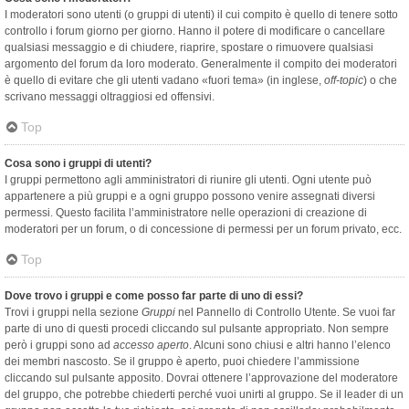
I moderatori sono utenti (o gruppi di utenti) il cui compito è quello di tenere sotto
controllo i forum giorno per giorno. Hanno il potere di modificare o cancellare
qualsiasi messaggio e di chiudere, riaprire, spostare o rimuovere qualsiasi
argomento del forum da loro moderato. Generalmente il compito dei moderatori
è quello di evitare che gli utenti vadano «fuori tema» (in inglese,
off-topic
) o che
scrivano messaggi oltraggiosi ed offensivi.
Top
Cosa sono i gruppi di utenti?
I gruppi permettono agli amministratori di riunire gli utenti. Ogni utente può
appartenere a più gruppi e a ogni gruppo possono venire assegnati diversi
permessi. Questo facilita l’amministratore nelle operazioni di creazione di
moderatori per un forum, o di concessione di permessi per un forum privato, ecc.
Top
Dove trovo i gruppi e come posso far parte di uno di essi?
Trovi i gruppi nella sezione
Gruppi
nel Pannello di Controllo Utente. Se vuoi far
parte di uno di questi procedi cliccando sul pulsante appropriato. Non sempre
però i gruppi sono ad
accesso aperto
. Alcuni sono chiusi e altri hanno l’elenco
dei membri nascosto. Se il gruppo è aperto, puoi chiedere l’ammissione
cliccando sul pulsante apposito. Dovrai ottenere l’approvazione del moderatore
del gruppo, che potrebbe chiederti perché vuoi unirti al gruppo. Se il leader di un