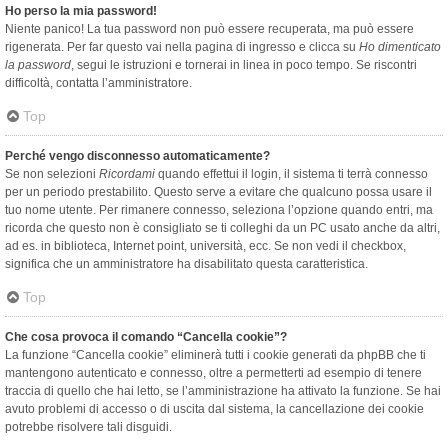
Ho perso la mia password!
Niente panico! La tua password non può essere recuperata, ma può essere
rigenerata. Per far questo vai nella pagina di ingresso e clicca su
Ho dimenticato
la password
, segui le istruzioni e tornerai in linea in poco tempo. Se riscontri
difficoltà, contatta l’amministratore.
Top
Perché vengo disconnesso automaticamente?
Se non selezioni
Ricordami
quando effettui il login, il sistema ti terrà connesso
per un periodo prestabilito. Questo serve a evitare che qualcuno possa usare il
tuo nome utente. Per rimanere connesso, seleziona l’opzione quando entri, ma
ricorda che questo non è consigliato se ti colleghi da un PC usato anche da altri,
ad es. in biblioteca, Internet point, università, ecc. Se non vedi il checkbox,
significa che un amministratore ha disabilitato questa caratteristica.
Top
Che cosa provoca il comando “Cancella cookie”?
La funzione “Cancella cookie” eliminerà tutti i cookie generati da phpBB che ti
mantengono autenticato e connesso, oltre a permetterti ad esempio di tenere
traccia di quello che hai letto, se l’amministrazione ha attivato la funzione. Se hai
avuto problemi di accesso o di uscita dal sistema, la cancellazione dei cookie
potrebbe risolvere tali disguidi.