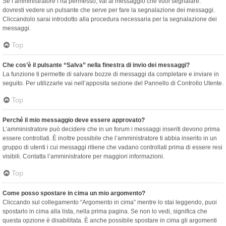
Se l’amministratore l’ha permesso, vai al messaggio che vuoi segnalare:
dovresti vedere un pulsante che serve per fare la segnalazione dei messaggi.
Cliccandolo sarai introdotto alla procedura necessaria per la segnalazione dei
messaggi.
Top
Che cos’è il pulsante “Salva” nella finestra di invio dei messaggi?
La funzione ti permette di salvare bozze di messaggi da completare e inviare in
seguito. Per utilizzarle vai nell’apposita sezione del Pannello di Controllo Utente.
Top
Perché il mio messaggio deve essere approvato?
L’amministratore può decidere che in un forum i messaggi inseriti devono prima
essere controllati. È inoltre possibile che l’amministratore ti abbia inserito in un
gruppo di utenti i cui messaggi ritiene che vadano controllati prima di essere resi
visibili. Contatta l’amministratore per maggiori informazioni.
Top
Come posso spostare in cima un mio argomento?
Cliccando sul collegamento “Argomento in cima” mentre lo stai leggendo, puoi
spostarlo in cima alla lista, nella prima pagina. Se non lo vedi, significa che
questa opzione è disabilitata. È anche possibile spostare in cima gli argomenti