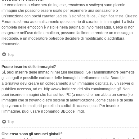
Le «emoticon» o «faccine» (in inglese,
emoticons
o
smileys
) sono piccole
immagini che possono essere usate per esprimere una sensazione o
un’emozione con pochi caratteri; ad es. :) significa felice, :( significa triste. Questo
Forum trasforma automaticamente queste serie di caratteri in immagini. La lista
completa delle emoticon è visibile nella pagina di invio messaggi. Cerca di non
esagerare nell’uso delle emoticon, possono facilmente rendere un messaggio
illeggibile, e un moderatore potrebbe decidere di modificarlo o addirittura
rimuoverlo.
Top
Posso inserire delle immagini?
Sì, puoi inserire delle immagini nei tuoi messaggi. Se l’amministratore permette
gli allegati è possibile caricare delle immagini direttamente sulla Board; in
alternativa devi creare un collegamento a un’immagine ospitata su un server di
pubblico accesso, ad es. http://www.indirizzo-del-sito.com/immagine.gif. Non
puoi inserire immagini che hai sul tuo PC (a meno che non abbia un server!) o
immagini che si trovano dietro sistemi di autenticazione, come caselle di posta
tipo yahoo o hotmail, siti protetti da codici di accesso, ecc. Per inserire
l’immagine, puoi usare il comando BBCode [img].
Top
Che cosa sono gli annunci globali?