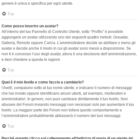
genere è unica e specifica per ogni utente.
Top
Come posso inserire un avatar?
All’interno del tuo Pannello di Controllo Utente, sotto “Profilo” è possibile
aggiungere un avatar utilizzando uno dei seguenti quattro metodi: Gravatar,
Galleria, Remoto oppure Carica. L’amministratore decide se abilitare o meno gli
avatar e decide anche il modo in cui gli avatar sono messi a disposizione. Se
non ti è concesso l’uso degli avatar, allora è una decisione dell’amministrazione,
e devi chiedere a questa le ragioni.
Top
Qual è il mio livello e come faccio a cambiarlo?
I livelli, compaiono sotto al tuo nome utente, e indicano il numero di messaggi
che hai inviato oppure identificano alcuni utenti, ad esempio, moderatori e
amministratori. In genere, non puoi cambiare direttamente il tuo livello. Non
abusare del Forum inviando messaggi non necessari solo per aumentare il tuo
livello. La maggior parte dei Forum non tollera questo comportamento e
l’amministratore probabilmente abbasserà il numero dei tuoi messaggi.
Top
Perché quando clicco sul collegamento all’indirizzo di posta di un utente mi