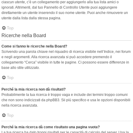
ciascun utente, c’è un collegamento per aggiungerlo alla tua lista amici o
ignorati. Altrimenti, dal tuo Pannello di Controllo Utente puoi aggiungere
direttamente un utente inserendo il suo nome utente. Puoi anche rimuovere un
utente dalla lista dalla stessa pagina.
Top
Ricerche nella Board
Come si fanno le ricerche nella Board?
Scrivendo una parola chiave nel riquadro di ricerca visibile nell’Indice, nei forum
e negli argomenti. Alla ricerca avanzata si può accedere premendo il
collegamento “Cerca” visibile in tutte le pagine. Ci possono essere differenze in
base allo stile utilizzato.
Top
Perché la mia ricerca non dà risultati?
Probabilmente la tua ricerca è troppo vaga e include dei termini troppo comuni
che non sono indicizzati da phpBB3. Sii più specifico e usa le opzioni disponibili
nella ricerca avanzata.
Top
Perché la mia ricerca dà come risultato una pagina vuota?
La tua ricerca ha dato troppi risultati per le capacità di calcolo del server. Usa la