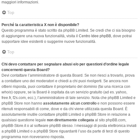
maggiori informazioni.
Top
Perché la caratteristica X non è disponibile?
Questo programma è stato scritto da phpBB Limited. Se credi che ci sia bisogno
di aggiungere una nuova funzionalità, visita il
Centro Idee phpBB
, dove potrai
supportare idee esistenti o suggerire nuove funzionalità.
Top
Chi devo contattare per segnalare abusi e/o per questioni d’ordine legale
concernenti questa Board?
Devi contattare l’amministratore di questa Board. Se non riesci a trovarlo, prova
a contattare uno dei moderatori e chiedi a chi puoi rivolgerti. Se ancora non
ottieni risposta, puoi contattare il proprietario del dominio (fai una ricerca con
whois
) oppure, se la Board è ospitata da un servizio gratuito (ad es. yahoo,
free.fr, f2s.com, ecc.), l’amministratore di tale servizio. Nota che phpBB Limited e
phpBB Store non hanno
assolutamente alcun controllo
e non possono essere
ritenuti responsabili di come, dove e da chi viene utilizzata questa Board. È
assolutamente inutile contattare phpBB Limited o phpBB Store in relazione a
qualsiasi questione legale
non direttamente collegata
al sito phpBB.com,
phpBB-Store.it o al software phpBB stesso. I messaggi di posta elettronica inviati
a phpBB Limited o a phpBB Store riguardanti l’uso da parte di terzi di questo
programma non riceveranno risposta.