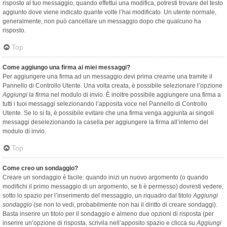
risposto al tuo messaggio, quando effettui una modifica, potresti trovare del testo
aggiunto dove viene indicato quante volte l’hai modificato. Un utente normale,
generalmente, non può cancellare un messaggio dopo che qualcuno ha
risposto.
Top
Come aggiungo una firma ai miei messaggi?
Per aggiungere una firma ad un messaggio devi prima crearne una tramite il
Pannello di Controllo Utente. Una volta creata, è possibile selezionare l’opzione
Aggiungi la firma
nel modulo di invio. È inoltre possibile aggiungere una firma a
tutti i tuoi messaggi selezionando l’apposita voce nel Pannello di Controllo
Utente. Se lo si fa, è possibile evitare che una firma venga aggiunta ai singoli
messaggi deselezionando la casella per aggiungere la firma all’interno del
modulo di invio.
Top
Come creo un sondaggio?
Creare un sondaggio è facile: quando inizi un nuovo argomento (o quando
modifichi il primo messaggio di un argomento, se ti è permesso) dovresti vedere,
sotto lo spazio per l’inserimento del messaggio, un riquadro dal titolo
Aggiungi
sondaggio
(se non lo vedi, probabilmente non hai il diritto di creare sondaggi).
Basta inserire un titolo per il sondaggio e almeno due opzioni di risposta (per
inserire un’opzione di risposta, scrivila nell’apposito spazio e clicca su
Aggiungi