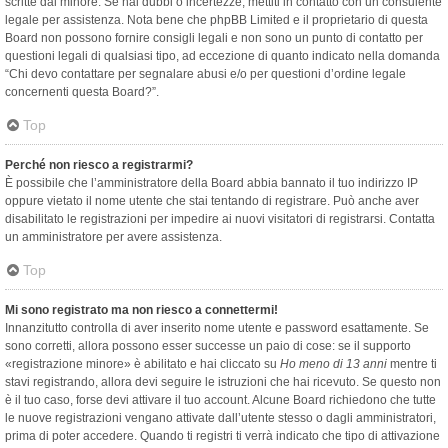
scritte dal minore. Se hai dubbi o incertezze, mettiti in contatto con un consulente
legale per assistenza. Nota bene che phpBB Limited e il proprietario di questa
Board non possono fornire consigli legali e non sono un punto di contatto per
questioni legali di qualsiasi tipo, ad eccezione di quanto indicato nella domanda
“Chi devo contattare per segnalare abusi e/o per questioni d’ordine legale
concernenti questa Board?”.
Top
Perché non riesco a registrarmi?
È possibile che l’amministratore della Board abbia bannato il tuo indirizzo IP
oppure vietato il nome utente che stai tentando di registrare. Può anche aver
disabilitato le registrazioni per impedire ai nuovi visitatori di registrarsi. Contatta
un amministratore per avere assistenza.
Top
Mi sono registrato ma non riesco a connettermi!
Innanzitutto controlla di aver inserito nome utente e password esattamente. Se
sono corretti, allora possono esser successe un paio di cose: se il supporto
«registrazione minore» è abilitato e hai cliccato su
Ho meno di 13 anni
mentre ti
stavi registrando, allora devi seguire le istruzioni che hai ricevuto. Se questo non
è il tuo caso, forse devi attivare il tuo account. Alcune Board richiedono che tutte
le nuove registrazioni vengano attivate dall’utente stesso o dagli amministratori,
prima di poter accedere. Quando ti registri ti verrà indicato che tipo di attivazione