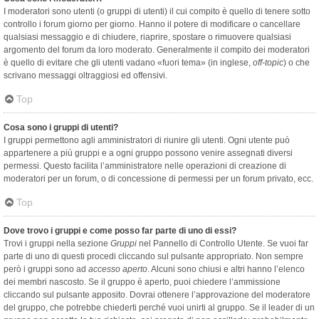
I moderatori sono utenti (o gruppi di utenti) il cui compito è quello di tenere sotto
controllo i forum giorno per giorno. Hanno il potere di modificare o cancellare
qualsiasi messaggio e di chiudere, riaprire, spostare o rimuovere qualsiasi
argomento del forum da loro moderato. Generalmente il compito dei moderatori
è quello di evitare che gli utenti vadano «fuori tema» (in inglese,
off-topic
) o che
scrivano messaggi oltraggiosi ed offensivi.
Top
Cosa sono i gruppi di utenti?
I gruppi permettono agli amministratori di riunire gli utenti. Ogni utente può
appartenere a più gruppi e a ogni gruppo possono venire assegnati diversi
permessi. Questo facilita l’amministratore nelle operazioni di creazione di
moderatori per un forum, o di concessione di permessi per un forum privato, ecc.
Top
Dove trovo i gruppi e come posso far parte di uno di essi?
Trovi i gruppi nella sezione
Gruppi
nel Pannello di Controllo Utente. Se vuoi far
parte di uno di questi procedi cliccando sul pulsante appropriato. Non sempre
però i gruppi sono ad
accesso aperto
. Alcuni sono chiusi e altri hanno l’elenco
dei membri nascosto. Se il gruppo è aperto, puoi chiedere l’ammissione
cliccando sul pulsante apposito. Dovrai ottenere l’approvazione del moderatore
del gruppo, che potrebbe chiederti perché vuoi unirti al gruppo. Se il leader di un