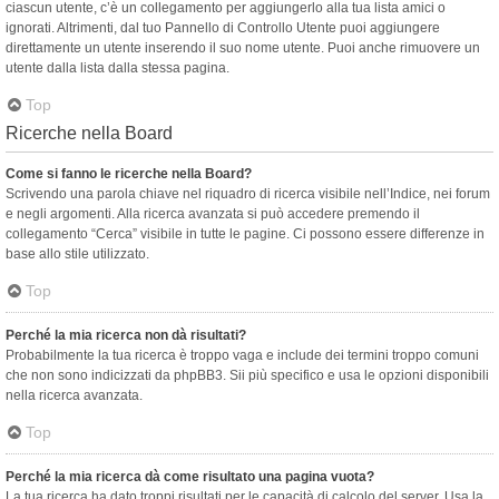
ciascun utente, c’è un collegamento per aggiungerlo alla tua lista amici o
ignorati. Altrimenti, dal tuo Pannello di Controllo Utente puoi aggiungere
direttamente un utente inserendo il suo nome utente. Puoi anche rimuovere un
utente dalla lista dalla stessa pagina.
Top
Ricerche nella Board
Come si fanno le ricerche nella Board?
Scrivendo una parola chiave nel riquadro di ricerca visibile nell’Indice, nei forum
e negli argomenti. Alla ricerca avanzata si può accedere premendo il
collegamento “Cerca” visibile in tutte le pagine. Ci possono essere differenze in
base allo stile utilizzato.
Top
Perché la mia ricerca non dà risultati?
Probabilmente la tua ricerca è troppo vaga e include dei termini troppo comuni
che non sono indicizzati da phpBB3. Sii più specifico e usa le opzioni disponibili
nella ricerca avanzata.
Top
Perché la mia ricerca dà come risultato una pagina vuota?
La tua ricerca ha dato troppi risultati per le capacità di calcolo del server. Usa la