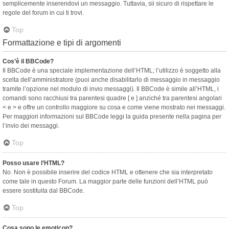
semplicemente inserendovi un messaggio. Tuttavia, sii sicuro di rispettare le
regole del forum in cui ti trovi.
Top
Formattazione e tipi di argomenti
Cos’è il BBCode?
Il BBCode è una speciale implementazione dell’HTML; l’utilizzo è soggetto alla
scelta dell’amministratore (puoi anche disabilitarlo di messaggio in messaggio
tramite l’opzione nel modulo di invio messaggi). Il BBCode è simile all’HTML, i
comandi sono racchiusi tra parentesi quadre [ e ] anziché tra parentesi angolari
< e > e offre un controllo maggiore su cosa e come viene mostrato nei messaggi.
Per maggiori informazioni sul BBCode leggi la guida presente nella pagina per
l’invio dei messaggi.
Top
Posso usare l’HTML?
No. Non è possibile inserire del codice HTML e ottenere che sia interpretato
come tale in questo Forum. La maggior parte delle funzioni dell’HTML può
essere sostituita dal BBCode.
Top
Cosa sono le emoticon?