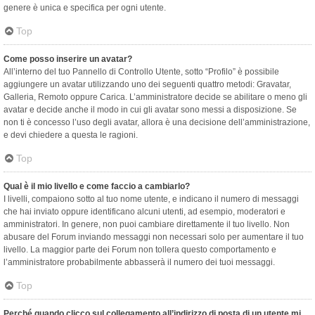
genere è unica e specifica per ogni utente.
Top
Come posso inserire un avatar?
All’interno del tuo Pannello di Controllo Utente, sotto “Profilo” è possibile
aggiungere un avatar utilizzando uno dei seguenti quattro metodi: Gravatar,
Galleria, Remoto oppure Carica. L’amministratore decide se abilitare o meno gli
avatar e decide anche il modo in cui gli avatar sono messi a disposizione. Se
non ti è concesso l’uso degli avatar, allora è una decisione dell’amministrazione,
e devi chiedere a questa le ragioni.
Top
Qual è il mio livello e come faccio a cambiarlo?
I livelli, compaiono sotto al tuo nome utente, e indicano il numero di messaggi
che hai inviato oppure identificano alcuni utenti, ad esempio, moderatori e
amministratori. In genere, non puoi cambiare direttamente il tuo livello. Non
abusare del Forum inviando messaggi non necessari solo per aumentare il tuo
livello. La maggior parte dei Forum non tollera questo comportamento e
l’amministratore probabilmente abbasserà il numero dei tuoi messaggi.
Top
Perché quando clicco sul collegamento all’indirizzo di posta di un utente mi