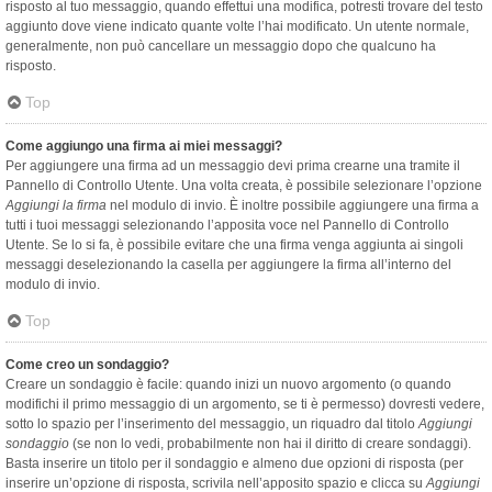
risposto al tuo messaggio, quando effettui una modifica, potresti trovare del testo
aggiunto dove viene indicato quante volte l’hai modificato. Un utente normale,
generalmente, non può cancellare un messaggio dopo che qualcuno ha
risposto.
Top
Come aggiungo una firma ai miei messaggi?
Per aggiungere una firma ad un messaggio devi prima crearne una tramite il
Pannello di Controllo Utente. Una volta creata, è possibile selezionare l’opzione
Aggiungi la firma
nel modulo di invio. È inoltre possibile aggiungere una firma a
tutti i tuoi messaggi selezionando l’apposita voce nel Pannello di Controllo
Utente. Se lo si fa, è possibile evitare che una firma venga aggiunta ai singoli
messaggi deselezionando la casella per aggiungere la firma all’interno del
modulo di invio.
Top
Come creo un sondaggio?
Creare un sondaggio è facile: quando inizi un nuovo argomento (o quando
modifichi il primo messaggio di un argomento, se ti è permesso) dovresti vedere,
sotto lo spazio per l’inserimento del messaggio, un riquadro dal titolo
Aggiungi
sondaggio
(se non lo vedi, probabilmente non hai il diritto di creare sondaggi).
Basta inserire un titolo per il sondaggio e almeno due opzioni di risposta (per
inserire un’opzione di risposta, scrivila nell’apposito spazio e clicca su
Aggiungi