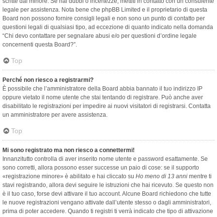
scritte dal minore. Se hai dubbi o incertezze, mettiti in contatto con un consulente
legale per assistenza. Nota bene che phpBB Limited e il proprietario di questa
Board non possono fornire consigli legali e non sono un punto di contatto per
questioni legali di qualsiasi tipo, ad eccezione di quanto indicato nella domanda
“Chi devo contattare per segnalare abusi e/o per questioni d’ordine legale
concernenti questa Board?”.
Top
Perché non riesco a registrarmi?
È possibile che l’amministratore della Board abbia bannato il tuo indirizzo IP
oppure vietato il nome utente che stai tentando di registrare. Può anche aver
disabilitato le registrazioni per impedire ai nuovi visitatori di registrarsi. Contatta
un amministratore per avere assistenza.
Top
Mi sono registrato ma non riesco a connettermi!
Innanzitutto controlla di aver inserito nome utente e password esattamente. Se
sono corretti, allora possono esser successe un paio di cose: se il supporto
«registrazione minore» è abilitato e hai cliccato su
Ho meno di 13 anni
mentre ti
stavi registrando, allora devi seguire le istruzioni che hai ricevuto. Se questo non
è il tuo caso, forse devi attivare il tuo account. Alcune Board richiedono che tutte
le nuove registrazioni vengano attivate dall’utente stesso o dagli amministratori,
prima di poter accedere. Quando ti registri ti verrà indicato che tipo di attivazione