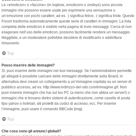
Le «emoticon» o «faccine» (in inglese,
emoticons
o
smileys
) sono piccole
immagini che possono essere usate per esprimere una sensazione o
un’emozione con pochi caratteri; ad es. :) significa felice, :( significa triste. Questo
Forum trasforma automaticamente queste serie di caratteri in immagini. La lista
completa delle emoticon è visibile nella pagina di invio messaggi. Cerca di non
esagerare nell’uso delle emoticon, possono facilmente rendere un messaggio
illeggibile, e un moderatore potrebbe decidere di modificarlo o addirittura
rimuoverlo.
Top
Posso inserire delle immagini?
Sì, puoi inserire delle immagini nei tuoi messaggi. Se l’amministratore permette
gli allegati è possibile caricare delle immagini direttamente sulla Board; in
alternativa devi creare un collegamento a un’immagine ospitata su un server di
pubblico accesso, ad es. http://www.indirizzo-del-sito.com/immagine.gif. Non
puoi inserire immagini che hai sul tuo PC (a meno che non abbia un server!) o
immagini che si trovano dietro sistemi di autenticazione, come caselle di posta
tipo yahoo o hotmail, siti protetti da codici di accesso, ecc. Per inserire
l’immagine, puoi usare il comando BBCode [img].
Top
Che cosa sono gli annunci globali?