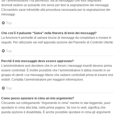
Se l’amministratore l’ha permesso, vai al messaggio che vuoi segnalare:
dovresti vedere un pulsante che serve per fare la segnalazione dei messaggi.
Cliccandolo sarai introdotto alla procedura necessaria per la segnalazione dei
messaggi.
Top
Che cos’è il pulsante “Salva” nella finestra di invio dei messaggi?
La funzione ti permette di salvare bozze di messaggi da completare e inviare in
seguito. Per utilizzarle vai nell’apposita sezione del Pannello di Controllo Utente.
Top
Perché il mio messaggio deve essere approvato?
L’amministratore può decidere che in un forum i messaggi inseriti devono prima
essere controllati. È inoltre possibile che l’amministratore ti abbia inserito in un
gruppo di utenti i cui messaggi ritiene che vadano controllati prima di essere resi
visibili. Contatta l’amministratore per maggiori informazioni.
Top
Come posso spostare in cima un mio argomento?
Cliccando sul collegamento “Argomento in cima” mentre lo stai leggendo, puoi
spostarlo in cima alla lista, nella prima pagina. Se non lo vedi, significa che
questa opzione è disabilitata. È anche possibile spostare in cima gli argomenti