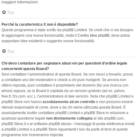
maggiori informazioni.
Top
Perché la caratteristica X non è disponibile?
Questo programma è stato scritto da phpBB Limited. Se credi che ci sia bisogno
di aggiungere una nuova funzionalità, visita il
Centro Idee phpBB
, dove potrai
supportare idee esistenti o suggerire nuove funzionalità.
Top
Chi devo contattare per segnalare abusi e/o per questioni d’ordine legale
concernenti questa Board?
Devi contattare l’amministratore di questa Board. Se non riesci a trovarlo, prova
a contattare uno dei moderatori e chiedi a chi puoi rivolgerti. Se ancora non
ottieni risposta, puoi contattare il proprietario del dominio (fai una ricerca con
whois
) oppure, se la Board è ospitata da un servizio gratuito (ad es. yahoo,
free.fr, f2s.com, ecc.), l’amministratore di tale servizio. Nota che phpBB Limited e
phpBB Store non hanno
assolutamente alcun controllo
e non possono essere
ritenuti responsabili di come, dove e da chi viene utilizzata questa Board. È
assolutamente inutile contattare phpBB Limited o phpBB Store in relazione a
qualsiasi questione legale
non direttamente collegata
al sito phpBB.com,
phpBB-Store.it o al software phpBB stesso. I messaggi di posta elettronica inviati
a phpBB Limited o a phpBB Store riguardanti l’uso da parte di terzi di questo
programma non riceveranno risposta.