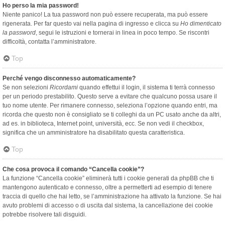
Ho perso la mia password!
Niente panico! La tua password non può essere recuperata, ma può essere
rigenerata. Per far questo vai nella pagina di ingresso e clicca su
Ho dimenticato
la password
, segui le istruzioni e tornerai in linea in poco tempo. Se riscontri
difficoltà, contatta l’amministratore.
Top
Perché vengo disconnesso automaticamente?
Se non selezioni
Ricordami
quando effettui il login, il sistema ti terrà connesso
per un periodo prestabilito. Questo serve a evitare che qualcuno possa usare il
tuo nome utente. Per rimanere connesso, seleziona l’opzione quando entri, ma
ricorda che questo non è consigliato se ti colleghi da un PC usato anche da altri,
ad es. in biblioteca, Internet point, università, ecc. Se non vedi il checkbox,
significa che un amministratore ha disabilitato questa caratteristica.
Top
Che cosa provoca il comando “Cancella cookie”?
La funzione “Cancella cookie” eliminerà tutti i cookie generati da phpBB che ti
mantengono autenticato e connesso, oltre a permetterti ad esempio di tenere
traccia di quello che hai letto, se l’amministrazione ha attivato la funzione. Se hai
avuto problemi di accesso o di uscita dal sistema, la cancellazione dei cookie
potrebbe risolvere tali disguidi.