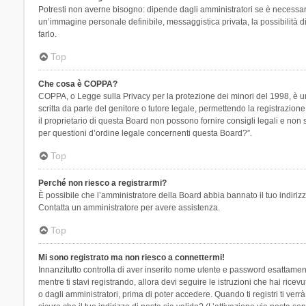
Potresti non averne bisogno: dipende dagli amministratori se è necessario
un’immagine personale definibile, messaggistica privata, la possibilità di
farlo.
Top
Che cosa è COPPA?
COPPA, o Legge sulla Privacy per la protezione dei minori del 1998, è una
scritta da parte del genitore o tutore legale, permettendo la registrazion
il proprietario di questa Board non possono fornire consigli legali e non
per questioni d’ordine legale concernenti questa Board?”.
Top
Perché non riesco a registrarmi?
È possibile che l’amministratore della Board abbia bannato il tuo indirizzo
Contatta un amministratore per avere assistenza.
Top
Mi sono registrato ma non riesco a connettermi!
Innanzitutto controlla di aver inserito nome utente e password esattament
mentre ti stavi registrando, allora devi seguire le istruzioni che hai rice
o dagli amministratori, prima di poter accedere. Quando ti registri ti verrà