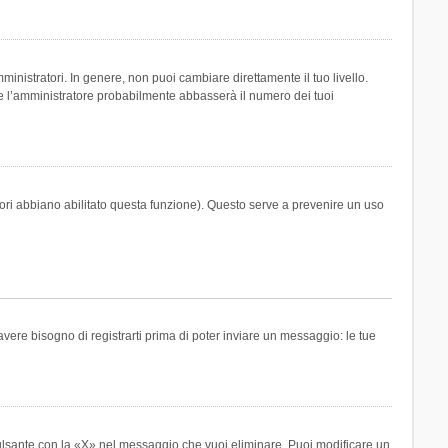
inistratori. In genere, non puoi cambiare direttamente il tuo livello.
 l’amministratore probabilmente abbasserà il numero dei tuoi
tori abbiano abilitato questa funzione). Questo serve a prevenire un uso
ere bisogno di registrarti prima di poter inviare un messaggio: le tue
ulsante con la «X» nel messaggio che vuoi eliminare. Puoi modificare un