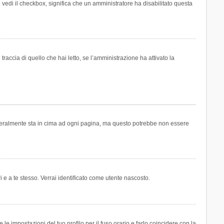
n vedi il checkbox, significa che un amministratore ha disabilitato questa
accia di quello che hai letto, se l’amministrazione ha attivato la
generalmente sta in cima ad ogni pagina, ma questo potrebbe non essere
i e a te stesso. Verrai identificato come utente nascosto.
e impostazioni del tuo profilo per il fuso orario e farlo coincidere con la