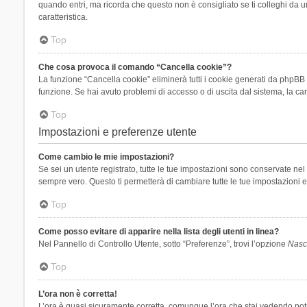
quando entri, ma ricorda che questo non è consigliato se ti colleghi da un
caratteristica.
Top
Che cosa provoca il comando “Cancella cookie”?
La funzione “Cancella cookie” eliminerà tutti i cookie generati da phpBB 
funzione. Se hai avuto problemi di accesso o di uscita dal sistema, la can
Top
Impostazioni e preferenze utente
Come cambio le mie impostazioni?
Se sei un utente registrato, tutte le tue impostazioni sono conservate n
sempre vero. Questo ti permetterà di cambiare tutte le tue impostazioni e
Top
Come posso evitare di apparire nella lista degli utenti in linea?
Nel Pannello di Controllo Utente, sotto “Preferenze”, trovi l’opzione
Nasco
Top
L’ora non è corretta!
L’ora è quasi sicuramente corretta, comunque l’ora che stai vedendo potreb