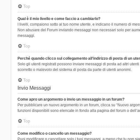
Top
Qual è il mio livello e come faccio a cambiarlo?
I livelli, compaiono sotto al tuo nome utente, e indicano il numero di mes
Non abusare del Forum inviando messaggi non necessari solo per aumenta
messaggi.
Top
Perché quando clicco sul collegamento all’indirizzo di posta di un ut
Solo gli utenti registrati possono inviare messaggi di posta ad altri ute
scorretto o malevolo del sistema di posta da parte di utenti anonimi.
Top
Invio Messaggi
Come apro un argomento o invio un messaggio in un forum?
Per pubblicare un nuovo argomento in un forum, clicca su “Nuovo argoment
funzioni disponibili sono elencate in fondo alla pagina del forum o dell’a
Top
Come modifico o cancello un messaggio?
Puoi modificare o cancellare solo i tuoi messaggi, a meno che tu non s