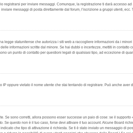
 registrarsi per inviare messaggi. Comunque, la registrazione ti darà accesso ad alt
 inviare messaggi di posta direttamente dal forum, l’iscrizione a gruppi utenti, ecc.
 legge statunitense che autorizza i siti web a raccogliere informazioni da i minori 
e delle informazioni scritte dal minore. Se hai dubbi o incertezze, mettiti in conta
 sono un punto di contatto per questioni legali di qualsiasi tipo, ad eccezione di q
 IP oppure vietato il nome utente che stai tentando di registrare. Può anche aver disab
e. Se sono corretti, allora possono esser successe un paio di cose: se il supporto «
vuto. Se questo non è il tuo caso, forse devi attivare il tuo account. Alcune Board ric
 indicato che tipo di attivazione è richiesta. Se ti è stato inviato un messaggio di po