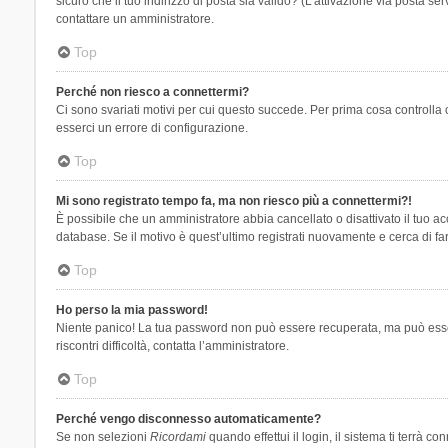
sicuro che il tuo indirizzo di posta sia valido? (L’attivazione via posta se
contattare un amministratore.
Top
Perché non riesco a connettermi?
Ci sono svariati motivi per cui questo succede. Per prima cosa controlla 
esserci un errore di configurazione.
Top
Mi sono registrato tempo fa, ma non riesco più a connettermi?!
È possibile che un amministratore abbia cancellato o disattivato il tuo 
database. Se il motivo è quest’ultimo registrati nuovamente e cerca di fa
Top
Ho perso la mia password!
Niente panico! La tua password non può essere recuperata, ma può essere
riscontri difficoltà, contatta l’amministratore.
Top
Perché vengo disconnesso automaticamente?
Se non selezioni
Ricordami
quando effettui il login, il sistema ti terrà