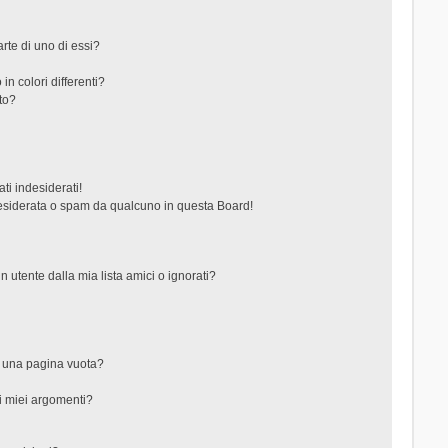
rte di uno di essi?
in colori differenti?
to?
ti indesiderati!
esiderata o spam da qualcuno in questa Board!
tente dalla mia lista amici o ignorati?
?
o una pagina vuota?
i miei argomenti?