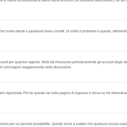
rve a ridurre la possibilità di avere utenti anonimi che abusano della Board.) Se sei s
che nome utente e password siano corretti. Di solito il problema è questo, altriment
account per qualche ragione. Molti siti rimuovono periodicamente gli account degli u
rti coinvolgere maggiormente nelle discussioni.
 rigenerata. Per far questo vai nella pagina di ingresso e clicca su
Ho dimentica
 connesso per un periodo prestabilito. Questo serve a evitare che qualcuno possa us