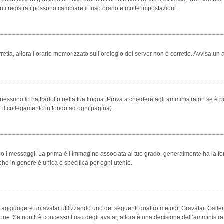
ti registrati possono cambiare il fuso orario e molte impostazioni.
orretta, allora l’orario memorizzato sull’orologio del server non è corretto. Avvisa u
essuno lo ha tradotto nella tua lingua. Prova a chiedere agli amministratori se è po
vi il collegamento in fondo ad ogni pagina).
messaggi. La prima è l’immagine associata al tuo grado, generalmente ha la forma di
che in genere è unica e specifica per ogni utente.
bile aggiungere un avatar utilizzando uno dei seguenti quattro metodi: Gravatar, Gal
ione. Se non ti è concesso l’uso degli avatar, allora è una decisione dell’amministra