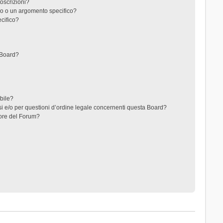
toscrizioni?
o o un argomento specifico?
cifico?
 Board?
ibile?
i e/o per questioni d’ordine legale concernenti questa Board?
ore del Forum?