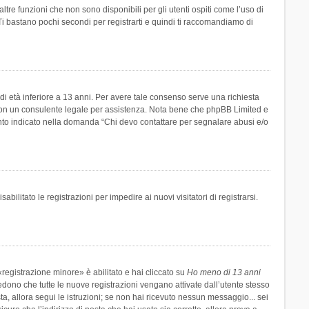
re funzioni che non sono disponibili per gli utenti ospiti come l’uso di
 Ti bastano pochi secondi per registrarti e quindi ti raccomandiamo di
di età inferiore a 13 anni. Per avere tale consenso serve una richiesta
tto con un consulente legale per assistenza. Nota bene che phpBB Limited e
uanto indicato nella domanda “Chi devo contattare per segnalare abusi e/o
ilitato le registrazioni per impedire ai nuovi visitatori di registrarsi.
registrazione minore» è abilitato e hai cliccato su
Ho meno di 13 anni
hiedono che tutte le nuove registrazioni vengano attivate dall’utente stesso
sta, allora segui le istruzioni; se non hai ricevuto nessun messaggio... sei