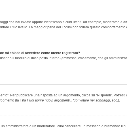
saggi che hai inviato oppure identificano alcuni utenti, ad esempio, moderatori e amm
re il tuo livello. La maggior parte dei Forum non tollera questo comportamento e
ente mi chiede di accedere come utente registrato?
nti usando il modulo di invio posta interno (ammesso, ovviamente, che gli amministra
o”. Per pubblicare una risposta ad un argomento, clicca su “Rispondi”. Potresti av
rgomento (la lista
Puoi aprire nuovi argomenti
,
Puoi votare nei sondaggi
, ecc.).
ia un amministratore o un moderatore. Puoi cancellare un messaggio premendo il p