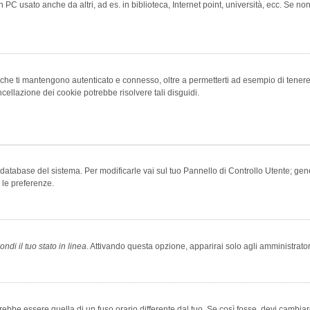
 PC usato anche da altri, ad es. in biblioteca, Internet point, università, ecc. Se no
che ti mantengono autenticato e connesso, oltre a permetterti ad esempio di tenere tr
cellazione dei cookie potrebbe risolvere tali disguidi.
el database del sistema. Per modificarle vai sul tuo Pannello di Controllo Utente; 
 le preferenze.
ndi il tuo stato in linea
. Attivando questa opzione, apparirai solo agli amministrator
be essere quella di un fuso orario differente dal tuo. Se così fosse, devi cambiare l