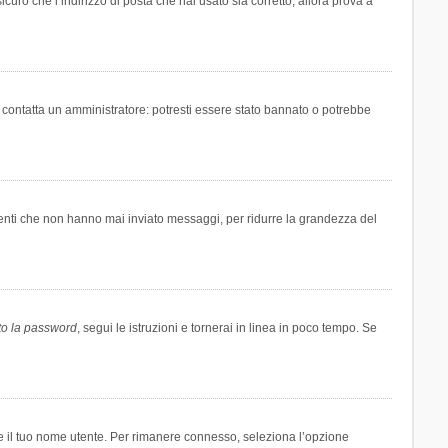
icuro che l’indirizzo di posta che hai usato sia corretto, allora prova a
i contatta un amministratore: potresti essere stato bannato o potrebbe
tenti che non hanno mai inviato messaggi, per ridurre la grandezza del
to la password
, segui le istruzioni e tornerai in linea in poco tempo. Se
are il tuo nome utente. Per rimanere connesso, seleziona l’opzione