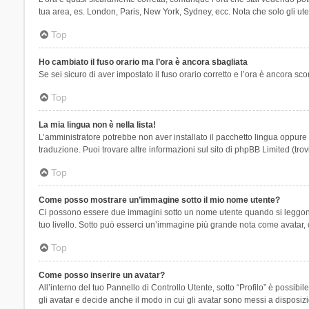
tua area, es. London, Paris, New York, Sydney, ecc. Nota che solo gli uten
Top
Ho cambiato il fuso orario ma l’ora è ancora sbagliata
Se sei sicuro di aver impostato il fuso orario corretto e l’ora è ancora sc
Top
La mia lingua non è nella lista!
L’amministratore potrebbe non aver installato il pacchetto lingua oppure n
traduzione. Puoi trovare altre informazioni sul sito di phpBB Limited (tro
Top
Come posso mostrare un’immagine sotto il mio nome utente?
Ci possono essere due immagini sotto un nome utente quando si leggono i 
tuo livello. Sotto può esserci un’immagine più grande nota come avatar, 
Top
Come posso inserire un avatar?
All’interno del tuo Pannello di Controllo Utente, sotto “Profilo” è possi
gli avatar e decide anche il modo in cui gli avatar sono messi a disposiz