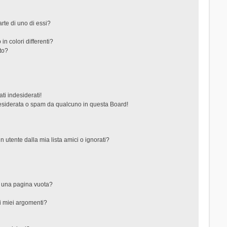
rte di uno di essi?
in colori differenti?
to?
ti indesiderati!
esiderata o spam da qualcuno in questa Board!
tente dalla mia lista amici o ignorati?
?
o una pagina vuota?
i miei argomenti?