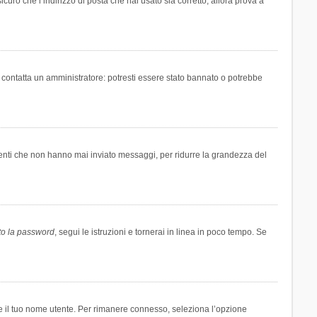
icuro che l’indirizzo di posta che hai usato sia corretto, allora prova a
i contatta un amministratore: potresti essere stato bannato o potrebbe
tenti che non hanno mai inviato messaggi, per ridurre la grandezza del
to la password
, segui le istruzioni e tornerai in linea in poco tempo. Se
are il tuo nome utente. Per rimanere connesso, seleziona l’opzione