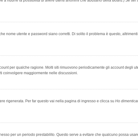
rve a ridurre la possibilità di avere utenti anonimi che abusano della Board.) Se sei s
che nome utente e password siano corretti. Di solito il problema è questo, altriment
account per qualche ragione. Molti siti rimuovono periodicamente gli account degli u
rti coinvolgere maggiormente nelle discussioni.
 rigenerata. Per far questo vai nella pagina di ingresso e clicca su
Ho dimentica
 connesso per un periodo prestabilito. Questo serve a evitare che qualcuno possa us