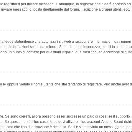
 registrarsi per inviare messaggi. Comunque, la registrazione ti darà accesso ad alt
 inviare messaggi di posta direttamente dal forum, l’iscrizione a gruppi utenti, ecc.
 legge statunitense che autorizza i siti web a raccogliere informazioni da i minori 
e delle informazioni scritte dal minore. Se hai dubbi o incertezze, mettiti in conta
 sono un punto di contatto per questioni legali di qualsiasi tipo, ad eccezione di q
 IP oppure vietato il nome utente che stai tentando di registrare. Può anche aver disab
e. Se sono corretti, allora possono esser successe un paio di cose: se il supporto «
vuto. Se questo non è il tuo caso, forse devi attivare il tuo account. Alcune Board ric
 indicato che tipo di attivazione è richiesta. Se ti è stato inviato un messaggio di po