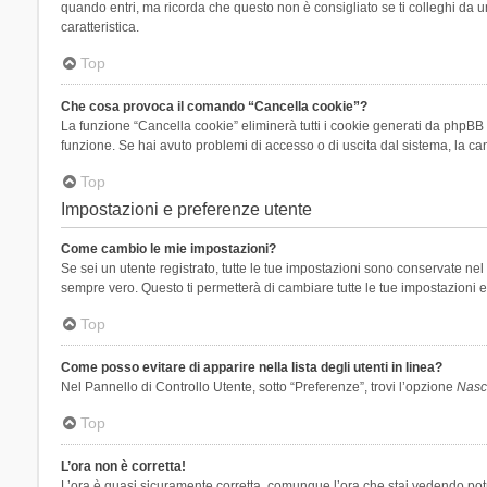
quando entri, ma ricorda che questo non è consigliato se ti colleghi da un
caratteristica.
Top
Che cosa provoca il comando “Cancella cookie”?
La funzione “Cancella cookie” eliminerà tutti i cookie generati da phpBB 
funzione. Se hai avuto problemi di accesso o di uscita dal sistema, la can
Top
Impostazioni e preferenze utente
Come cambio le mie impostazioni?
Se sei un utente registrato, tutte le tue impostazioni sono conservate n
sempre vero. Questo ti permetterà di cambiare tutte le tue impostazioni e
Top
Come posso evitare di apparire nella lista degli utenti in linea?
Nel Pannello di Controllo Utente, sotto “Preferenze”, trovi l’opzione
Nasco
Top
L’ora non è corretta!
L’ora è quasi sicuramente corretta, comunque l’ora che stai vedendo potreb