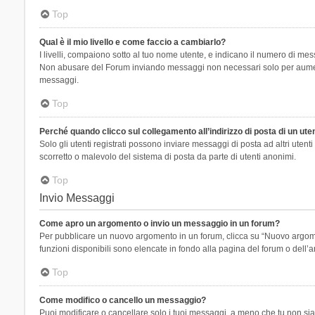
Top
Qual è il mio livello e come faccio a cambiarlo?
I livelli, compaiono sotto al tuo nome utente, e indicano il numero di mes
Non abusare del Forum inviando messaggi non necessari solo per aumenta
messaggi.
Top
Perché quando clicco sul collegamento all’indirizzo di posta di un ut
Solo gli utenti registrati possono inviare messaggi di posta ad altri ute
scorretto o malevolo del sistema di posta da parte di utenti anonimi.
Top
Invio Messaggi
Come apro un argomento o invio un messaggio in un forum?
Per pubblicare un nuovo argomento in un forum, clicca su “Nuovo argoment
funzioni disponibili sono elencate in fondo alla pagina del forum o dell’a
Top
Come modifico o cancello un messaggio?
Puoi modificare o cancellare solo i tuoi messaggi, a meno che tu non s