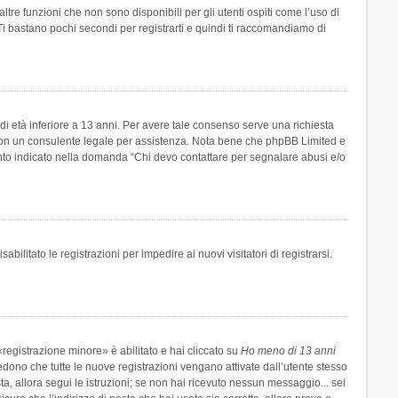
re funzioni che non sono disponibili per gli utenti ospiti come l’uso di
 Ti bastano pochi secondi per registrarti e quindi ti raccomandiamo di
di età inferiore a 13 anni. Per avere tale consenso serve una richiesta
tto con un consulente legale per assistenza. Nota bene che phpBB Limited e
uanto indicato nella domanda “Chi devo contattare per segnalare abusi e/o
ilitato le registrazioni per impedire ai nuovi visitatori di registrarsi.
registrazione minore» è abilitato e hai cliccato su
Ho meno di 13 anni
hiedono che tutte le nuove registrazioni vengano attivate dall’utente stesso
sta, allora segui le istruzioni; se non hai ricevuto nessun messaggio... sei