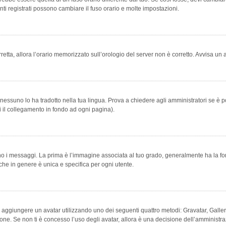
ti registrati possono cambiare il fuso orario e molte impostazioni.
orretta, allora l’orario memorizzato sull’orologio del server non è corretto. Avvisa u
essuno lo ha tradotto nella tua lingua. Prova a chiedere agli amministratori se è po
vi il collegamento in fondo ad ogni pagina).
messaggi. La prima è l’immagine associata al tuo grado, generalmente ha la forma di
che in genere è unica e specifica per ogni utente.
bile aggiungere un avatar utilizzando uno dei seguenti quattro metodi: Gravatar, Gal
ione. Se non ti è concesso l’uso degli avatar, allora è una decisione dell’amministra