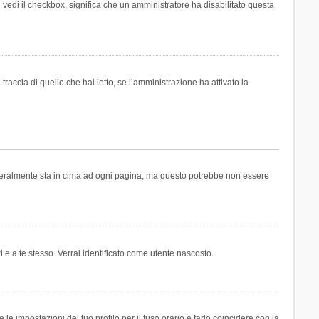
n vedi il checkbox, significa che un amministratore ha disabilitato questa
accia di quello che hai letto, se l’amministrazione ha attivato la
generalmente sta in cima ad ogni pagina, ma questo potrebbe non essere
i e a te stesso. Verrai identificato come utente nascosto.
e impostazioni del tuo profilo per il fuso orario e farlo coincidere con la