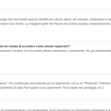
saggi che hai inviato oppure identificano alcuni utenti, ad esempio, moderatori e amm
re il tuo livello. La maggior parte dei Forum non tollera questo comportamento e
ente mi chiede di accedere come utente registrato?
nti usando il modulo di invio posta interno (ammesso, ovviamente, che gli amministra
o”. Per pubblicare una risposta ad un argomento, clicca su “Rispondi”. Potresti av
rgomento (la lista
Puoi aprire nuovi argomenti
,
Puoi votare nei sondaggi
, ecc.).
ia un amministratore o un moderatore. Puoi cancellare un messaggio premendo il p