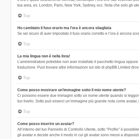
tua area, es. London, Paris, New York, Sydney, ecc. Nota che solo gli uten
Top
Ho cambiato il fuso orario ma l’ora è ancora sbagliata
Se sei sicuro di aver impostato il fuso orario corretto e l’ora è ancora sc
Top
La mia lingua non è nella lista!
L’amministratore potrebbe non aver installato il pacchetto lingua oppure n
traduzione. Puoi trovare altre informazioni sul sito di phpBB Limited (tro
Top
Come posso mostrare un’immagine sotto il mio nome utente?
Ci possono essere due immagini sotto un nome utente quando si leggono i 
tuo livello. Sotto può esserci un’immagine più grande nota come avatar, 
Top
Come posso inserire un avatar?
All’interno del tuo Pannello di Controllo Utente, sotto “Profilo” è possi
gli avatar e decide anche il modo in cui gli avatar sono messi a disposiz