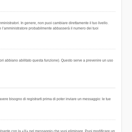
inistratori. In genere, non puoi cambiare direttamente il tuo livello.
 l’amministratore probabilmente abbasserà il numero dei tuoi
tori abbiano abilitato questa funzione). Questo serve a prevenire un uso
ere bisogno di registrarti prima di poter inviare un messaggio: le tue
ulsante con la «X» nel messaggio che vuoi eliminare. Puoi modificare un