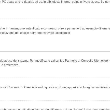
 PC usato anche da altri, ad es. in biblioteca, Internet point, università, ecc. Se no
che ti mantengono autenticato e connesso, oltre a permetterti ad esempio di tenere tr
cellazione dei cookie potrebbe risolvere tali disguidi.
el database del sistema. Per modificarle vai sul tuo Pannello di Controllo Utente; 
 le preferenze.
ndi il tuo stato in linea
. Attivando questa opzione, apparirai solo agli amministrator
be essere quella di un fuso orario differente dal tuo. Se così fosse, devi cambiare l