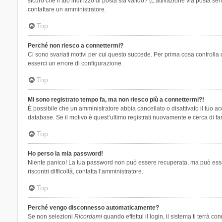
sicuro che il tuo indirizzo di posta sia valido? (L’attivazione via posta se
contattare un amministratore.
Top
Perché non riesco a connettermi?
Ci sono svariati motivi per cui questo succede. Per prima cosa controlla 
esserci un errore di configurazione.
Top
Mi sono registrato tempo fa, ma non riesco più a connettermi?!
È possibile che un amministratore abbia cancellato o disattivato il tuo 
database. Se il motivo è quest’ultimo registrati nuovamente e cerca di fa
Top
Ho perso la mia password!
Niente panico! La tua password non può essere recuperata, ma può essere
riscontri difficoltà, contatta l’amministratore.
Top
Perché vengo disconnesso automaticamente?
Se non selezioni
Ricordami
quando effettui il login, il sistema ti terrà