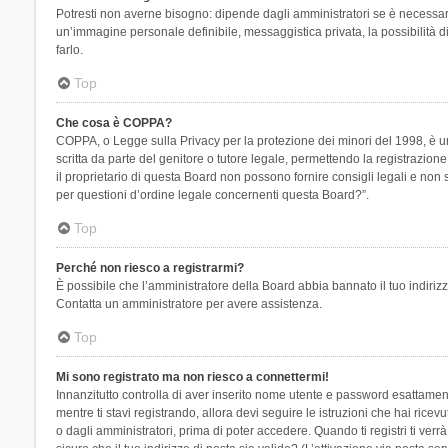
Potresti non averne bisogno: dipende dagli amministratori se è necessario
un’immagine personale definibile, messaggistica privata, la possibilità di
farlo.
Top
Che cosa è COPPA?
COPPA, o Legge sulla Privacy per la protezione dei minori del 1998, è una
scritta da parte del genitore o tutore legale, permettendo la registrazion
il proprietario di questa Board non possono fornire consigli legali e non
per questioni d’ordine legale concernenti questa Board?”.
Top
Perché non riesco a registrarmi?
È possibile che l’amministratore della Board abbia bannato il tuo indirizzo
Contatta un amministratore per avere assistenza.
Top
Mi sono registrato ma non riesco a connettermi!
Innanzitutto controlla di aver inserito nome utente e password esattament
mentre ti stavi registrando, allora devi seguire le istruzioni che hai rice
o dagli amministratori, prima di poter accedere. Quando ti registri ti verrà