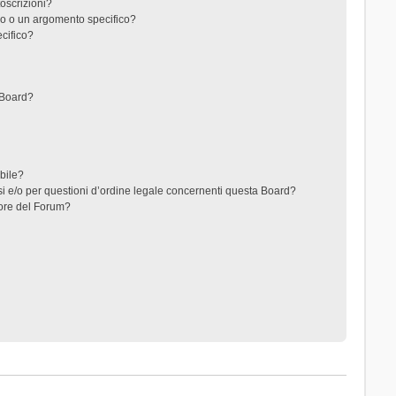
toscrizioni?
o o un argomento specifico?
cifico?
 Board?
ibile?
i e/o per questioni d’ordine legale concernenti questa Board?
ore del Forum?