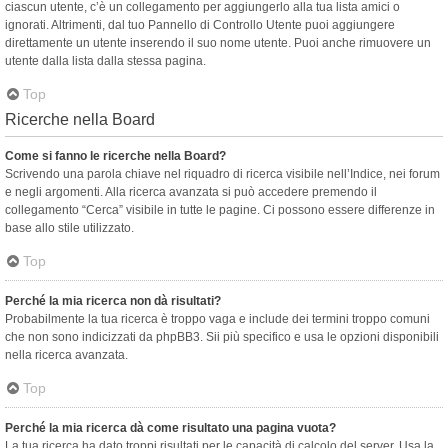
ciascun utente, c’è un collegamento per aggiungerlo alla tua lista amici o
ignorati. Altrimenti, dal tuo Pannello di Controllo Utente puoi aggiungere
direttamente un utente inserendo il suo nome utente. Puoi anche rimuovere un
utente dalla lista dalla stessa pagina.
Top
Ricerche nella Board
Come si fanno le ricerche nella Board?
Scrivendo una parola chiave nel riquadro di ricerca visibile nell’Indice, nei forum
e negli argomenti. Alla ricerca avanzata si può accedere premendo il
collegamento “Cerca” visibile in tutte le pagine. Ci possono essere differenze in
base allo stile utilizzato.
Top
Perché la mia ricerca non dà risultati?
Probabilmente la tua ricerca è troppo vaga e include dei termini troppo comuni
che non sono indicizzati da phpBB3. Sii più specifico e usa le opzioni disponibili
nella ricerca avanzata.
Top
Perché la mia ricerca dà come risultato una pagina vuota?
La tua ricerca ha dato troppi risultati per le capacità di calcolo del server. Usa la