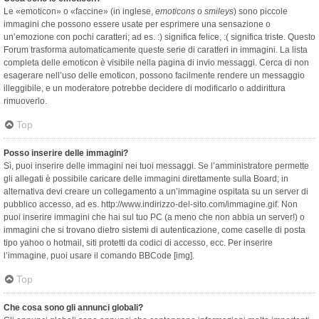
Le «emoticon» o «faccine» (in inglese,
emoticons
o
smileys
) sono piccole
immagini che possono essere usate per esprimere una sensazione o
un’emozione con pochi caratteri; ad es. :) significa felice, :( significa triste. Questo
Forum trasforma automaticamente queste serie di caratteri in immagini. La lista
completa delle emoticon è visibile nella pagina di invio messaggi. Cerca di non
esagerare nell’uso delle emoticon, possono facilmente rendere un messaggio
illeggibile, e un moderatore potrebbe decidere di modificarlo o addirittura
rimuoverlo.
Top
Posso inserire delle immagini?
Sì, puoi inserire delle immagini nei tuoi messaggi. Se l’amministratore permette
gli allegati è possibile caricare delle immagini direttamente sulla Board; in
alternativa devi creare un collegamento a un’immagine ospitata su un server di
pubblico accesso, ad es. http://www.indirizzo-del-sito.com/immagine.gif. Non
puoi inserire immagini che hai sul tuo PC (a meno che non abbia un server!) o
immagini che si trovano dietro sistemi di autenticazione, come caselle di posta
tipo yahoo o hotmail, siti protetti da codici di accesso, ecc. Per inserire
l’immagine, puoi usare il comando BBCode [img].
Top
Che cosa sono gli annunci globali?