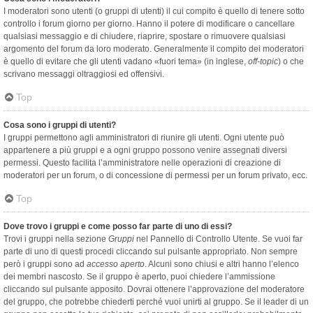
I moderatori sono utenti (o gruppi di utenti) il cui compito è quello di tenere sotto
controllo i forum giorno per giorno. Hanno il potere di modificare o cancellare
qualsiasi messaggio e di chiudere, riaprire, spostare o rimuovere qualsiasi
argomento del forum da loro moderato. Generalmente il compito dei moderatori
è quello di evitare che gli utenti vadano «fuori tema» (in inglese,
off-topic
) o che
scrivano messaggi oltraggiosi ed offensivi.
Top
Cosa sono i gruppi di utenti?
I gruppi permettono agli amministratori di riunire gli utenti. Ogni utente può
appartenere a più gruppi e a ogni gruppo possono venire assegnati diversi
permessi. Questo facilita l’amministratore nelle operazioni di creazione di
moderatori per un forum, o di concessione di permessi per un forum privato, ecc.
Top
Dove trovo i gruppi e come posso far parte di uno di essi?
Trovi i gruppi nella sezione
Gruppi
nel Pannello di Controllo Utente. Se vuoi far
parte di uno di questi procedi cliccando sul pulsante appropriato. Non sempre
però i gruppi sono ad
accesso aperto
. Alcuni sono chiusi e altri hanno l’elenco
dei membri nascosto. Se il gruppo è aperto, puoi chiedere l’ammissione
cliccando sul pulsante apposito. Dovrai ottenere l’approvazione del moderatore
del gruppo, che potrebbe chiederti perché vuoi unirti al gruppo. Se il leader di un