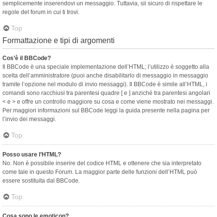
semplicemente inserendovi un messaggio. Tuttavia, sii sicuro di rispettare le
regole del forum in cui ti trovi.
Top
Formattazione e tipi di argomenti
Cos’è il BBCode?
Il BBCode è una speciale implementazione dell’HTML; l’utilizzo è soggetto alla
scelta dell’amministratore (puoi anche disabilitarlo di messaggio in messaggio
tramite l’opzione nel modulo di invio messaggi). Il BBCode è simile all’HTML, i
comandi sono racchiusi tra parentesi quadre [ e ] anziché tra parentesi angolari
< e > e offre un controllo maggiore su cosa e come viene mostrato nei messaggi.
Per maggiori informazioni sul BBCode leggi la guida presente nella pagina per
l’invio dei messaggi.
Top
Posso usare l’HTML?
No. Non è possibile inserire del codice HTML e ottenere che sia interpretato
come tale in questo Forum. La maggior parte delle funzioni dell’HTML può
essere sostituita dal BBCode.
Top
Cosa sono le emoticon?