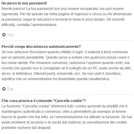
Ho perso la mia password!
Niente panico! La tua password non può essere recuperata, ma può essere
rigenerata. Per far questo vai nella pagina di ingresso e clicca su
Ho dimenticato
la password
, segui le istruzioni e tornerai in linea in poco tempo. Se riscontri
difficoltà, contatta l’amministratore.
Top
Perché vengo disconnesso automaticamente?
Se non selezioni
Ricordami
quando effettui il login, il sistema ti terrà connesso
per un periodo prestabilito. Questo serve a evitare che qualcuno possa usare il
tuo nome utente. Per rimanere connesso, seleziona l’opzione quando entri, ma
ricorda che questo non è consigliato se ti colleghi da un PC usato anche da altri,
ad es. in biblioteca, Internet point, università, ecc. Se non vedi il checkbox,
significa che un amministratore ha disabilitato questa caratteristica.
Top
Che cosa provoca il comando “Cancella cookie”?
La funzione “Cancella cookie” eliminerà tutti i cookie generati da phpBB che ti
mantengono autenticato e connesso, oltre a permetterti ad esempio di tenere
traccia di quello che hai letto, se l’amministrazione ha attivato la funzione. Se hai
avuto problemi di accesso o di uscita dal sistema, la cancellazione dei cookie
potrebbe risolvere tali disguidi.