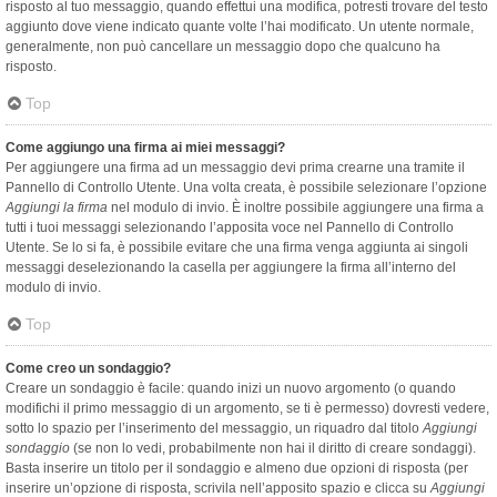
risposto al tuo messaggio, quando effettui una modifica, potresti trovare del testo
aggiunto dove viene indicato quante volte l’hai modificato. Un utente normale,
generalmente, non può cancellare un messaggio dopo che qualcuno ha
risposto.
Top
Come aggiungo una firma ai miei messaggi?
Per aggiungere una firma ad un messaggio devi prima crearne una tramite il
Pannello di Controllo Utente. Una volta creata, è possibile selezionare l’opzione
Aggiungi la firma
nel modulo di invio. È inoltre possibile aggiungere una firma a
tutti i tuoi messaggi selezionando l’apposita voce nel Pannello di Controllo
Utente. Se lo si fa, è possibile evitare che una firma venga aggiunta ai singoli
messaggi deselezionando la casella per aggiungere la firma all’interno del
modulo di invio.
Top
Come creo un sondaggio?
Creare un sondaggio è facile: quando inizi un nuovo argomento (o quando
modifichi il primo messaggio di un argomento, se ti è permesso) dovresti vedere,
sotto lo spazio per l’inserimento del messaggio, un riquadro dal titolo
Aggiungi
sondaggio
(se non lo vedi, probabilmente non hai il diritto di creare sondaggi).
Basta inserire un titolo per il sondaggio e almeno due opzioni di risposta (per
inserire un’opzione di risposta, scrivila nell’apposito spazio e clicca su
Aggiungi