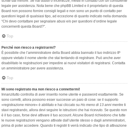
scritte dal minore. Se hai dubbi o incertezze, mettiti in contatto con un consulente
legale per assistenza. Nota bene che phpBB Limited e il proprietario di questa
Board non possono fornire consigli legali e non sono un punto di contatto per
questioni legali di qualsiasi tipo, ad eccezione di quanto indicato nella domanda
“Chi devo contattare per segnalare abusi e/o per questioni d’ordine legale
concernenti questa Board?”.
Top
Perché non riesco a registrarmi?
È possibile che l’amministratore della Board abbia bannato il tuo indirizzo IP
oppure vietato il nome utente che stai tentando di registrare. Può anche aver
disabilitato le registrazioni per impedire ai nuovi visitatori di registrarsi. Contatta
un amministratore per avere assistenza.
Top
Mi sono registrato ma non riesco a connettermi!
Innanzitutto controlla di aver inserito nome utente e password esattamente. Se
sono corretti, allora possono esser successe un paio di cose: se il supporto
«registrazione minore» è abilitato e hai cliccato su
Ho meno di 13 anni
mentre ti
stavi registrando, allora devi seguire le istruzioni che hai ricevuto. Se questo non
è il tuo caso, forse devi attivare il tuo account. Alcune Board richiedono che tutte
le nuove registrazioni vengano attivate dall’utente stesso o dagli amministratori,
prima di poter accedere. Quando ti registri ti verrà indicato che tipo di attivazione