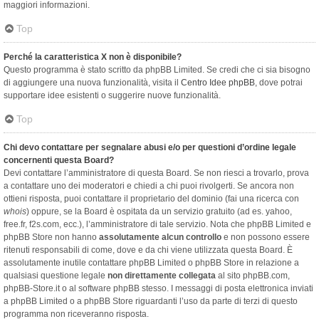
maggiori informazioni.
Top
Perché la caratteristica X non è disponibile?
Questo programma è stato scritto da phpBB Limited. Se credi che ci sia bisogno
di aggiungere una nuova funzionalità, visita il
Centro Idee phpBB
, dove potrai
supportare idee esistenti o suggerire nuove funzionalità.
Top
Chi devo contattare per segnalare abusi e/o per questioni d’ordine legale
concernenti questa Board?
Devi contattare l’amministratore di questa Board. Se non riesci a trovarlo, prova
a contattare uno dei moderatori e chiedi a chi puoi rivolgerti. Se ancora non
ottieni risposta, puoi contattare il proprietario del dominio (fai una ricerca con
whois
) oppure, se la Board è ospitata da un servizio gratuito (ad es. yahoo,
free.fr, f2s.com, ecc.), l’amministratore di tale servizio. Nota che phpBB Limited e
phpBB Store non hanno
assolutamente alcun controllo
e non possono essere
ritenuti responsabili di come, dove e da chi viene utilizzata questa Board. È
assolutamente inutile contattare phpBB Limited o phpBB Store in relazione a
qualsiasi questione legale
non direttamente collegata
al sito phpBB.com,
phpBB-Store.it o al software phpBB stesso. I messaggi di posta elettronica inviati
a phpBB Limited o a phpBB Store riguardanti l’uso da parte di terzi di questo
programma non riceveranno risposta.