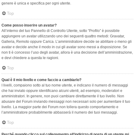
genere è unica e specifica per ogni utente.
Top
Come posso inserire un avatar?
All’interno del tuo Pannello di Controllo Utente, sotto “Profilo” è possibile
aggiungere un avatar utilizzando uno dei seguenti quattro metodi: Gravatar,
Galleria, Remoto oppure Carica. L’amministratore decide se abilitare o meno gli
avatar e decide anche il modo in cui gli avatar sono messi a disposizione. Se
non ti è concesso l’uso degli avatar, allora è una decisione dell’amministrazione,
e devi chiedere a questa le ragioni.
Top
Qual è il mio livello e come faccio a cambiarlo?
I livelli, compaiono sotto al tuo nome utente, e indicano il numero di messaggi
che hai inviato oppure identificano alcuni utenti, ad esempio, moderatori e
amministratori. In genere, non puoi cambiare direttamente il tuo livello. Non
abusare del Forum inviando messaggi non necessari solo per aumentare il tuo
livello. La maggior parte dei Forum non tollera questo comportamento e
l’amministratore probabilmente abbasserà il numero dei tuoi messaggi.
Top
Perché quando clicco sul collegamento all’indirizzo di posta di un utente mi