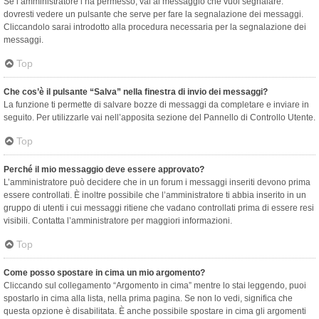
Se l’amministratore l’ha permesso, vai al messaggio che vuoi segnalare:
dovresti vedere un pulsante che serve per fare la segnalazione dei messaggi.
Cliccandolo sarai introdotto alla procedura necessaria per la segnalazione dei
messaggi.
Top
Che cos’è il pulsante “Salva” nella finestra di invio dei messaggi?
La funzione ti permette di salvare bozze di messaggi da completare e inviare in
seguito. Per utilizzarle vai nell’apposita sezione del Pannello di Controllo Utente.
Top
Perché il mio messaggio deve essere approvato?
L’amministratore può decidere che in un forum i messaggi inseriti devono prima
essere controllati. È inoltre possibile che l’amministratore ti abbia inserito in un
gruppo di utenti i cui messaggi ritiene che vadano controllati prima di essere resi
visibili. Contatta l’amministratore per maggiori informazioni.
Top
Come posso spostare in cima un mio argomento?
Cliccando sul collegamento “Argomento in cima” mentre lo stai leggendo, puoi
spostarlo in cima alla lista, nella prima pagina. Se non lo vedi, significa che
questa opzione è disabilitata. È anche possibile spostare in cima gli argomenti