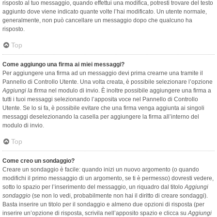
risposto al tuo messaggio, quando effettui una modifica, potresti trovare del testo
aggiunto dove viene indicato quante volte l’hai modificato. Un utente normale,
generalmente, non può cancellare un messaggio dopo che qualcuno ha
risposto.
Top
Come aggiungo una firma ai miei messaggi?
Per aggiungere una firma ad un messaggio devi prima crearne una tramite il
Pannello di Controllo Utente. Una volta creata, è possibile selezionare l’opzione
Aggiungi la firma
nel modulo di invio. È inoltre possibile aggiungere una firma a
tutti i tuoi messaggi selezionando l’apposita voce nel Pannello di Controllo
Utente. Se lo si fa, è possibile evitare che una firma venga aggiunta ai singoli
messaggi deselezionando la casella per aggiungere la firma all’interno del
modulo di invio.
Top
Come creo un sondaggio?
Creare un sondaggio è facile: quando inizi un nuovo argomento (o quando
modifichi il primo messaggio di un argomento, se ti è permesso) dovresti vedere,
sotto lo spazio per l’inserimento del messaggio, un riquadro dal titolo
Aggiungi
sondaggio
(se non lo vedi, probabilmente non hai il diritto di creare sondaggi).
Basta inserire un titolo per il sondaggio e almeno due opzioni di risposta (per
inserire un’opzione di risposta, scrivila nell’apposito spazio e clicca su
Aggiungi