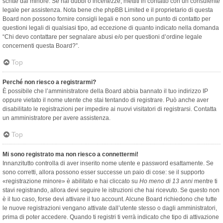
scritte dal minore. Se hai dubbi o incertezze, mettiti in contatto con un consulente
legale per assistenza. Nota bene che phpBB Limited e il proprietario di questa
Board non possono fornire consigli legali e non sono un punto di contatto per
questioni legali di qualsiasi tipo, ad eccezione di quanto indicato nella domanda
“Chi devo contattare per segnalare abusi e/o per questioni d’ordine legale
concernenti questa Board?”.
Top
Perché non riesco a registrarmi?
È possibile che l’amministratore della Board abbia bannato il tuo indirizzo IP
oppure vietato il nome utente che stai tentando di registrare. Può anche aver
disabilitato le registrazioni per impedire ai nuovi visitatori di registrarsi. Contatta
un amministratore per avere assistenza.
Top
Mi sono registrato ma non riesco a connettermi!
Innanzitutto controlla di aver inserito nome utente e password esattamente. Se
sono corretti, allora possono esser successe un paio di cose: se il supporto
«registrazione minore» è abilitato e hai cliccato su
Ho meno di 13 anni
mentre ti
stavi registrando, allora devi seguire le istruzioni che hai ricevuto. Se questo non
è il tuo caso, forse devi attivare il tuo account. Alcune Board richiedono che tutte
le nuove registrazioni vengano attivate dall’utente stesso o dagli amministratori,
prima di poter accedere. Quando ti registri ti verrà indicato che tipo di attivazione