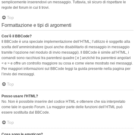
semplicemente inserendovi un messaggio. Tuttavia, sii sicuro di rispettare le
regole del forum in cui ti trovi.
Top
Formattazione e tipi di argomenti
Cos’è il BBCode?
Il BBCode è una speciale implementazione dell’HTML; l’utilizzo è soggetto alla
scelta dell’amministratore (puoi anche disabilitarlo di messaggio in messaggio
tramite l’opzione nel modulo di invio messaggi). Il BBCode è simile all’HTML, i
comandi sono racchiusi tra parentesi quadre [ e ] anziché tra parentesi angolari
< e > e offre un controllo maggiore su cosa e come viene mostrato nei messaggi.
Per maggiori informazioni sul BBCode leggi la guida presente nella pagina per
l’invio dei messaggi.
Top
Posso usare l’HTML?
No. Non è possibile inserire del codice HTML e ottenere che sia interpretato
come tale in questo Forum. La maggior parte delle funzioni dell’HTML può
essere sostituita dal BBCode.
Top
Cosa sono le emoticon?