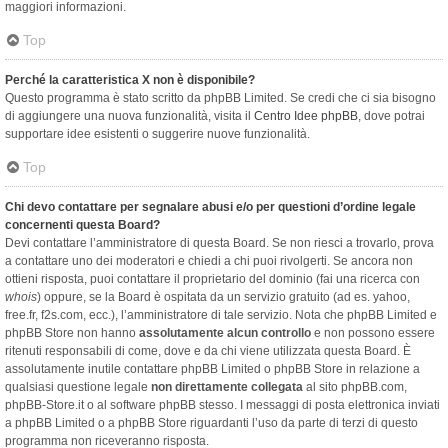
maggiori informazioni.
Top
Perché la caratteristica X non è disponibile?
Questo programma è stato scritto da phpBB Limited. Se credi che ci sia bisogno
di aggiungere una nuova funzionalità, visita il
Centro Idee phpBB
, dove potrai
supportare idee esistenti o suggerire nuove funzionalità.
Top
Chi devo contattare per segnalare abusi e/o per questioni d’ordine legale
concernenti questa Board?
Devi contattare l’amministratore di questa Board. Se non riesci a trovarlo, prova
a contattare uno dei moderatori e chiedi a chi puoi rivolgerti. Se ancora non
ottieni risposta, puoi contattare il proprietario del dominio (fai una ricerca con
whois
) oppure, se la Board è ospitata da un servizio gratuito (ad es. yahoo,
free.fr, f2s.com, ecc.), l’amministratore di tale servizio. Nota che phpBB Limited e
phpBB Store non hanno
assolutamente alcun controllo
e non possono essere
ritenuti responsabili di come, dove e da chi viene utilizzata questa Board. È
assolutamente inutile contattare phpBB Limited o phpBB Store in relazione a
qualsiasi questione legale
non direttamente collegata
al sito phpBB.com,
phpBB-Store.it o al software phpBB stesso. I messaggi di posta elettronica inviati
a phpBB Limited o a phpBB Store riguardanti l’uso da parte di terzi di questo
programma non riceveranno risposta.