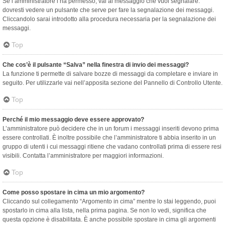
Se l’amministratore l’ha permesso, vai al messaggio che vuoi segnalare:
dovresti vedere un pulsante che serve per fare la segnalazione dei messaggi.
Cliccandolo sarai introdotto alla procedura necessaria per la segnalazione dei
messaggi.
Top
Che cos’è il pulsante “Salva” nella finestra di invio dei messaggi?
La funzione ti permette di salvare bozze di messaggi da completare e inviare in
seguito. Per utilizzarle vai nell’apposita sezione del Pannello di Controllo Utente.
Top
Perché il mio messaggio deve essere approvato?
L’amministratore può decidere che in un forum i messaggi inseriti devono prima
essere controllati. È inoltre possibile che l’amministratore ti abbia inserito in un
gruppo di utenti i cui messaggi ritiene che vadano controllati prima di essere resi
visibili. Contatta l’amministratore per maggiori informazioni.
Top
Come posso spostare in cima un mio argomento?
Cliccando sul collegamento “Argomento in cima” mentre lo stai leggendo, puoi
spostarlo in cima alla lista, nella prima pagina. Se non lo vedi, significa che
questa opzione è disabilitata. È anche possibile spostare in cima gli argomenti