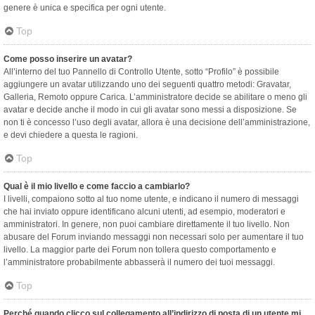
genere è unica e specifica per ogni utente.
Top
Come posso inserire un avatar?
All’interno del tuo Pannello di Controllo Utente, sotto “Profilo” è possibile
aggiungere un avatar utilizzando uno dei seguenti quattro metodi: Gravatar,
Galleria, Remoto oppure Carica. L’amministratore decide se abilitare o meno gli
avatar e decide anche il modo in cui gli avatar sono messi a disposizione. Se
non ti è concesso l’uso degli avatar, allora è una decisione dell’amministrazione,
e devi chiedere a questa le ragioni.
Top
Qual è il mio livello e come faccio a cambiarlo?
I livelli, compaiono sotto al tuo nome utente, e indicano il numero di messaggi
che hai inviato oppure identificano alcuni utenti, ad esempio, moderatori e
amministratori. In genere, non puoi cambiare direttamente il tuo livello. Non
abusare del Forum inviando messaggi non necessari solo per aumentare il tuo
livello. La maggior parte dei Forum non tollera questo comportamento e
l’amministratore probabilmente abbasserà il numero dei tuoi messaggi.
Top
Perché quando clicco sul collegamento all’indirizzo di posta di un utente mi