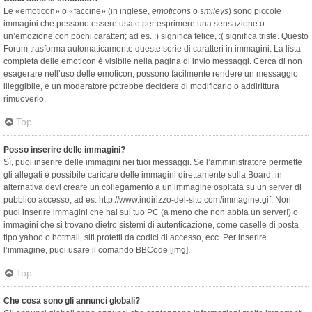
Le «emoticon» o «faccine» (in inglese,
emoticons
o
smileys
) sono piccole
immagini che possono essere usate per esprimere una sensazione o
un’emozione con pochi caratteri; ad es. :) significa felice, :( significa triste. Questo
Forum trasforma automaticamente queste serie di caratteri in immagini. La lista
completa delle emoticon è visibile nella pagina di invio messaggi. Cerca di non
esagerare nell’uso delle emoticon, possono facilmente rendere un messaggio
illeggibile, e un moderatore potrebbe decidere di modificarlo o addirittura
rimuoverlo.
Top
Posso inserire delle immagini?
Sì, puoi inserire delle immagini nei tuoi messaggi. Se l’amministratore permette
gli allegati è possibile caricare delle immagini direttamente sulla Board; in
alternativa devi creare un collegamento a un’immagine ospitata su un server di
pubblico accesso, ad es. http://www.indirizzo-del-sito.com/immagine.gif. Non
puoi inserire immagini che hai sul tuo PC (a meno che non abbia un server!) o
immagini che si trovano dietro sistemi di autenticazione, come caselle di posta
tipo yahoo o hotmail, siti protetti da codici di accesso, ecc. Per inserire
l’immagine, puoi usare il comando BBCode [img].
Top
Che cosa sono gli annunci globali?