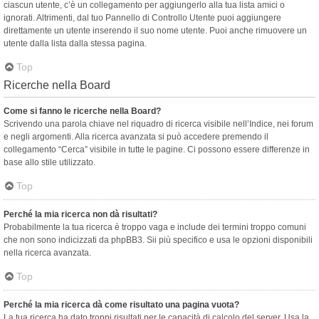
ciascun utente, c’è un collegamento per aggiungerlo alla tua lista amici o
ignorati. Altrimenti, dal tuo Pannello di Controllo Utente puoi aggiungere
direttamente un utente inserendo il suo nome utente. Puoi anche rimuovere un
utente dalla lista dalla stessa pagina.
Top
Ricerche nella Board
Come si fanno le ricerche nella Board?
Scrivendo una parola chiave nel riquadro di ricerca visibile nell’Indice, nei forum
e negli argomenti. Alla ricerca avanzata si può accedere premendo il
collegamento “Cerca” visibile in tutte le pagine. Ci possono essere differenze in
base allo stile utilizzato.
Top
Perché la mia ricerca non dà risultati?
Probabilmente la tua ricerca è troppo vaga e include dei termini troppo comuni
che non sono indicizzati da phpBB3. Sii più specifico e usa le opzioni disponibili
nella ricerca avanzata.
Top
Perché la mia ricerca dà come risultato una pagina vuota?
La tua ricerca ha dato troppi risultati per le capacità di calcolo del server. Usa la