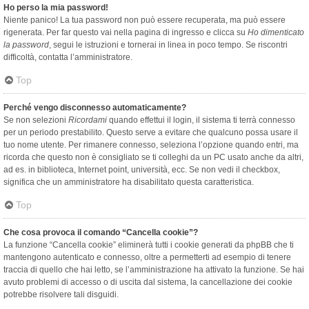
Ho perso la mia password!
Niente panico! La tua password non può essere recuperata, ma può essere
rigenerata. Per far questo vai nella pagina di ingresso e clicca su
Ho dimenticato
la password
, segui le istruzioni e tornerai in linea in poco tempo. Se riscontri
difficoltà, contatta l’amministratore.
Top
Perché vengo disconnesso automaticamente?
Se non selezioni
Ricordami
quando effettui il login, il sistema ti terrà connesso
per un periodo prestabilito. Questo serve a evitare che qualcuno possa usare il
tuo nome utente. Per rimanere connesso, seleziona l’opzione quando entri, ma
ricorda che questo non è consigliato se ti colleghi da un PC usato anche da altri,
ad es. in biblioteca, Internet point, università, ecc. Se non vedi il checkbox,
significa che un amministratore ha disabilitato questa caratteristica.
Top
Che cosa provoca il comando “Cancella cookie”?
La funzione “Cancella cookie” eliminerà tutti i cookie generati da phpBB che ti
mantengono autenticato e connesso, oltre a permetterti ad esempio di tenere
traccia di quello che hai letto, se l’amministrazione ha attivato la funzione. Se hai
avuto problemi di accesso o di uscita dal sistema, la cancellazione dei cookie
potrebbe risolvere tali disguidi.