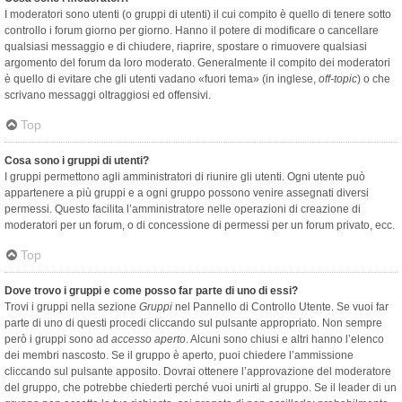
I moderatori sono utenti (o gruppi di utenti) il cui compito è quello di tenere sotto
controllo i forum giorno per giorno. Hanno il potere di modificare o cancellare
qualsiasi messaggio e di chiudere, riaprire, spostare o rimuovere qualsiasi
argomento del forum da loro moderato. Generalmente il compito dei moderatori
è quello di evitare che gli utenti vadano «fuori tema» (in inglese,
off-topic
) o che
scrivano messaggi oltraggiosi ed offensivi.
Top
Cosa sono i gruppi di utenti?
I gruppi permettono agli amministratori di riunire gli utenti. Ogni utente può
appartenere a più gruppi e a ogni gruppo possono venire assegnati diversi
permessi. Questo facilita l’amministratore nelle operazioni di creazione di
moderatori per un forum, o di concessione di permessi per un forum privato, ecc.
Top
Dove trovo i gruppi e come posso far parte di uno di essi?
Trovi i gruppi nella sezione
Gruppi
nel Pannello di Controllo Utente. Se vuoi far
parte di uno di questi procedi cliccando sul pulsante appropriato. Non sempre
però i gruppi sono ad
accesso aperto
. Alcuni sono chiusi e altri hanno l’elenco
dei membri nascosto. Se il gruppo è aperto, puoi chiedere l’ammissione
cliccando sul pulsante apposito. Dovrai ottenere l’approvazione del moderatore
del gruppo, che potrebbe chiederti perché vuoi unirti al gruppo. Se il leader di un