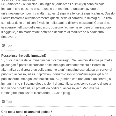
Le «emoticon» o «faccine» (in inglese,
emoticons
o
smileys
) sono piccole
immagini che possono essere usate per esprimere una sensazione o
un’emozione con pochi caratteri; ad es. :) significa felice, :( significa triste. Questo
Forum trasforma automaticamente queste serie di caratteri in immagini. La lista
completa delle emoticon è visibile nella pagina di invio messaggi. Cerca di non
esagerare nell’uso delle emoticon, possono facilmente rendere un messaggio
illeggibile, e un moderatore potrebbe decidere di modificarlo o addirittura
rimuoverlo.
Top
Posso inserire delle immagini?
Sì, puoi inserire delle immagini nei tuoi messaggi. Se l’amministratore permette
gli allegati è possibile caricare delle immagini direttamente sulla Board; in
alternativa devi creare un collegamento a un’immagine ospitata su un server di
pubblico accesso, ad es. http://www.indirizzo-del-sito.com/immagine.gif. Non
puoi inserire immagini che hai sul tuo PC (a meno che non abbia un server!) o
immagini che si trovano dietro sistemi di autenticazione, come caselle di posta
tipo yahoo o hotmail, siti protetti da codici di accesso, ecc. Per inserire
l’immagine, puoi usare il comando BBCode [img].
Top
Che cosa sono gli annunci globali?