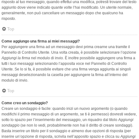
risposto al tuo messaggio, quando effettui una modifica, potresti trovare del testo
aggiunto dove viene indicato quante volte l’hai modificato. Un utente normale,
generalmente, non può cancellare un messaggio dopo che qualcuno ha
risposto.
Top
Come aggiungo una firma ai miei messaggi?
Per aggiungere una firma ad un messaggio devi prima crearne una tramite il
Pannello di Controllo Utente. Una volta creata, è possibile selezionare l’opzione
Aggiungi la firma
nel modulo di invio. È inoltre possibile aggiungere una firma a
tutti i tuoi messaggi selezionando l’apposita voce nel Pannello di Controllo
Utente. Se lo si fa, è possibile evitare che una firma venga aggiunta ai singoli
messaggi deselezionando la casella per aggiungere la firma all’interno del
modulo di invio.
Top
Come creo un sondaggio?
Creare un sondaggio è facile: quando inizi un nuovo argomento (o quando
modifichi il primo messaggio di un argomento, se ti è permesso) dovresti vedere,
sotto lo spazio per l’inserimento del messaggio, un riquadro dal titolo
Aggiungi
sondaggio
(se non lo vedi, probabilmente non hai il diritto di creare sondaggi).
Basta inserire un titolo per il sondaggio e almeno due opzioni di risposta (per
inserire un’opzione di risposta, scrivila nell’apposito spazio e clicca su
Aggiungi