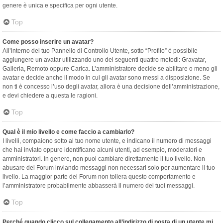
genere è unica e specifica per ogni utente.
Top
Come posso inserire un avatar?
All’interno del tuo Pannello di Controllo Utente, sotto “Profilo” è possibile
aggiungere un avatar utilizzando uno dei seguenti quattro metodi: Gravatar,
Galleria, Remoto oppure Carica. L’amministratore decide se abilitare o meno gli
avatar e decide anche il modo in cui gli avatar sono messi a disposizione. Se
non ti è concesso l’uso degli avatar, allora è una decisione dell’amministrazione,
e devi chiedere a questa le ragioni.
Top
Qual è il mio livello e come faccio a cambiarlo?
I livelli, compaiono sotto al tuo nome utente, e indicano il numero di messaggi
che hai inviato oppure identificano alcuni utenti, ad esempio, moderatori e
amministratori. In genere, non puoi cambiare direttamente il tuo livello. Non
abusare del Forum inviando messaggi non necessari solo per aumentare il tuo
livello. La maggior parte dei Forum non tollera questo comportamento e
l’amministratore probabilmente abbasserà il numero dei tuoi messaggi.
Top
Perché quando clicco sul collegamento all’indirizzo di posta di un utente mi