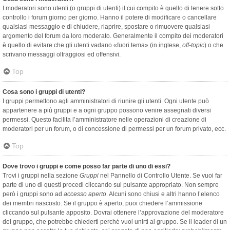
I moderatori sono utenti (o gruppi di utenti) il cui compito è quello di tenere sotto
controllo i forum giorno per giorno. Hanno il potere di modificare o cancellare
qualsiasi messaggio e di chiudere, riaprire, spostare o rimuovere qualsiasi
argomento del forum da loro moderato. Generalmente il compito dei moderatori
è quello di evitare che gli utenti vadano «fuori tema» (in inglese,
off-topic
) o che
scrivano messaggi oltraggiosi ed offensivi.
Top
Cosa sono i gruppi di utenti?
I gruppi permettono agli amministratori di riunire gli utenti. Ogni utente può
appartenere a più gruppi e a ogni gruppo possono venire assegnati diversi
permessi. Questo facilita l’amministratore nelle operazioni di creazione di
moderatori per un forum, o di concessione di permessi per un forum privato, ecc.
Top
Dove trovo i gruppi e come posso far parte di uno di essi?
Trovi i gruppi nella sezione
Gruppi
nel Pannello di Controllo Utente. Se vuoi far
parte di uno di questi procedi cliccando sul pulsante appropriato. Non sempre
però i gruppi sono ad
accesso aperto
. Alcuni sono chiusi e altri hanno l’elenco
dei membri nascosto. Se il gruppo è aperto, puoi chiedere l’ammissione
cliccando sul pulsante apposito. Dovrai ottenere l’approvazione del moderatore
del gruppo, che potrebbe chiederti perché vuoi unirti al gruppo. Se il leader di un