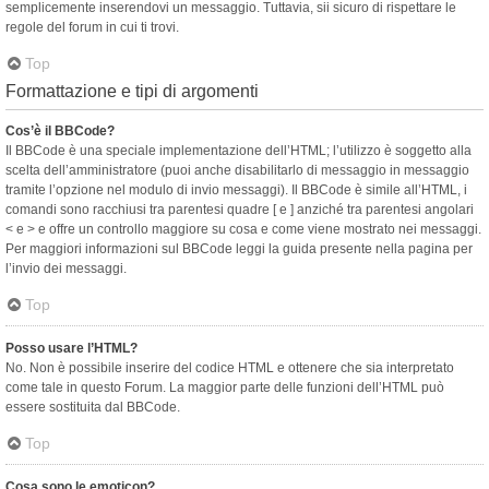
semplicemente inserendovi un messaggio. Tuttavia, sii sicuro di rispettare le
regole del forum in cui ti trovi.
Top
Formattazione e tipi di argomenti
Cos’è il BBCode?
Il BBCode è una speciale implementazione dell’HTML; l’utilizzo è soggetto alla
scelta dell’amministratore (puoi anche disabilitarlo di messaggio in messaggio
tramite l’opzione nel modulo di invio messaggi). Il BBCode è simile all’HTML, i
comandi sono racchiusi tra parentesi quadre [ e ] anziché tra parentesi angolari
< e > e offre un controllo maggiore su cosa e come viene mostrato nei messaggi.
Per maggiori informazioni sul BBCode leggi la guida presente nella pagina per
l’invio dei messaggi.
Top
Posso usare l’HTML?
No. Non è possibile inserire del codice HTML e ottenere che sia interpretato
come tale in questo Forum. La maggior parte delle funzioni dell’HTML può
essere sostituita dal BBCode.
Top
Cosa sono le emoticon?