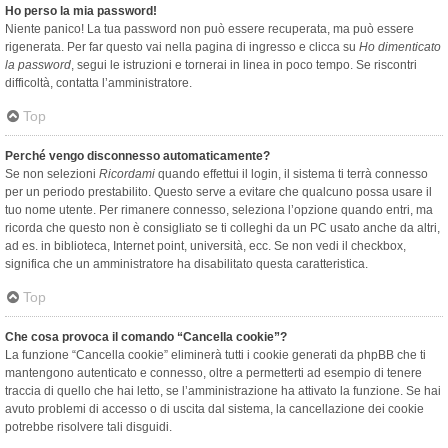
Ho perso la mia password!
Niente panico! La tua password non può essere recuperata, ma può essere
rigenerata. Per far questo vai nella pagina di ingresso e clicca su
Ho dimenticato
la password
, segui le istruzioni e tornerai in linea in poco tempo. Se riscontri
difficoltà, contatta l’amministratore.
Top
Perché vengo disconnesso automaticamente?
Se non selezioni
Ricordami
quando effettui il login, il sistema ti terrà connesso
per un periodo prestabilito. Questo serve a evitare che qualcuno possa usare il
tuo nome utente. Per rimanere connesso, seleziona l’opzione quando entri, ma
ricorda che questo non è consigliato se ti colleghi da un PC usato anche da altri,
ad es. in biblioteca, Internet point, università, ecc. Se non vedi il checkbox,
significa che un amministratore ha disabilitato questa caratteristica.
Top
Che cosa provoca il comando “Cancella cookie”?
La funzione “Cancella cookie” eliminerà tutti i cookie generati da phpBB che ti
mantengono autenticato e connesso, oltre a permetterti ad esempio di tenere
traccia di quello che hai letto, se l’amministrazione ha attivato la funzione. Se hai
avuto problemi di accesso o di uscita dal sistema, la cancellazione dei cookie
potrebbe risolvere tali disguidi.