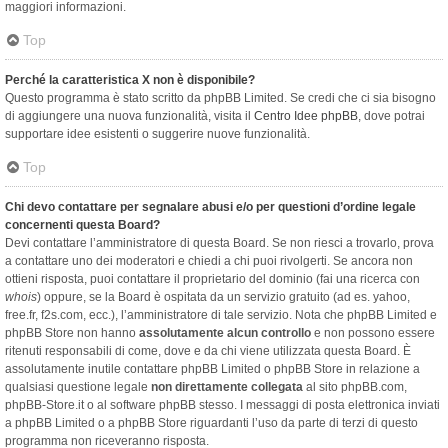
maggiori informazioni.
Top
Perché la caratteristica X non è disponibile?
Questo programma è stato scritto da phpBB Limited. Se credi che ci sia bisogno
di aggiungere una nuova funzionalità, visita il
Centro Idee phpBB
, dove potrai
supportare idee esistenti o suggerire nuove funzionalità.
Top
Chi devo contattare per segnalare abusi e/o per questioni d’ordine legale
concernenti questa Board?
Devi contattare l’amministratore di questa Board. Se non riesci a trovarlo, prova
a contattare uno dei moderatori e chiedi a chi puoi rivolgerti. Se ancora non
ottieni risposta, puoi contattare il proprietario del dominio (fai una ricerca con
whois
) oppure, se la Board è ospitata da un servizio gratuito (ad es. yahoo,
free.fr, f2s.com, ecc.), l’amministratore di tale servizio. Nota che phpBB Limited e
phpBB Store non hanno
assolutamente alcun controllo
e non possono essere
ritenuti responsabili di come, dove e da chi viene utilizzata questa Board. È
assolutamente inutile contattare phpBB Limited o phpBB Store in relazione a
qualsiasi questione legale
non direttamente collegata
al sito phpBB.com,
phpBB-Store.it o al software phpBB stesso. I messaggi di posta elettronica inviati
a phpBB Limited o a phpBB Store riguardanti l’uso da parte di terzi di questo
programma non riceveranno risposta.