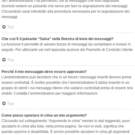
Se l’amministratore l’ha permesso, vai al messaggio che vuoi segnalare:
dovresti vedere un pulsante che serve per fare la segnalazione dei messaggi.
Cliccandolo sarai introdotto alla procedura necessaria per la segnalazione dei
messaggi.
Top
Che cos’è il pulsante “Salva” nella finestra di invio dei messaggi?
La funzione ti permette di salvare bozze di messaggi da completare e inviare in
seguito. Per utilizzarle vai nell’apposita sezione del Pannello di Controllo Utente.
Top
Perché il mio messaggio deve essere approvato?
L’amministratore può decidere che in un forum i messaggi inseriti devono prima
essere controllati. È inoltre possibile che l’amministratore ti abbia inserito in un
gruppo di utenti i cui messaggi ritiene che vadano controllati prima di essere resi
visibili. Contatta l’amministratore per maggiori informazioni.
Top
Come posso spostare in cima un mio argomento?
Cliccando sul collegamento “Argomento in cima” mentre lo stai leggendo, puoi
spostarlo in cima alla lista, nella prima pagina. Se non lo vedi, significa che
questa opzione è disabilitata. È anche possibile spostare in cima gli argomenti