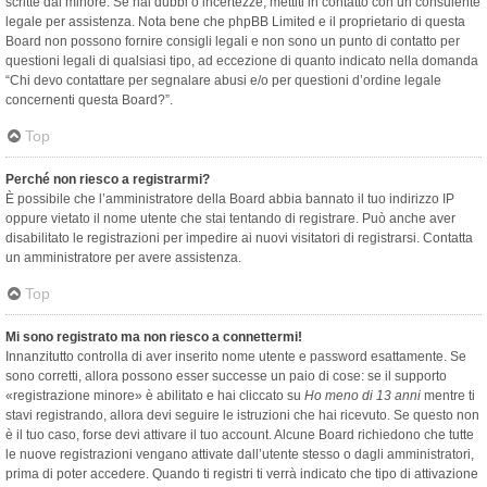
scritte dal minore. Se hai dubbi o incertezze, mettiti in contatto con un consulente
legale per assistenza. Nota bene che phpBB Limited e il proprietario di questa
Board non possono fornire consigli legali e non sono un punto di contatto per
questioni legali di qualsiasi tipo, ad eccezione di quanto indicato nella domanda
“Chi devo contattare per segnalare abusi e/o per questioni d’ordine legale
concernenti questa Board?”.
Top
Perché non riesco a registrarmi?
È possibile che l’amministratore della Board abbia bannato il tuo indirizzo IP
oppure vietato il nome utente che stai tentando di registrare. Può anche aver
disabilitato le registrazioni per impedire ai nuovi visitatori di registrarsi. Contatta
un amministratore per avere assistenza.
Top
Mi sono registrato ma non riesco a connettermi!
Innanzitutto controlla di aver inserito nome utente e password esattamente. Se
sono corretti, allora possono esser successe un paio di cose: se il supporto
«registrazione minore» è abilitato e hai cliccato su
Ho meno di 13 anni
mentre ti
stavi registrando, allora devi seguire le istruzioni che hai ricevuto. Se questo non
è il tuo caso, forse devi attivare il tuo account. Alcune Board richiedono che tutte
le nuove registrazioni vengano attivate dall’utente stesso o dagli amministratori,
prima di poter accedere. Quando ti registri ti verrà indicato che tipo di attivazione