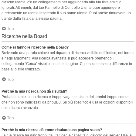
ciascun utente, c’è un collegamento per aggiungerlo alla tua lista amici o
ignorati. Altrimenti, dal tuo Pannello di Controllo Utente puoi aggiungere
direttamente un utente inserendo il suo nome utente. Puoi anche rimuovere un
utente dalla lista dalla stessa pagina.
Top
Ricerche nella Board
Come si fanno le ricerche nella Board?
Scrivendo una parola chiave nel riquadro di ricerca visibile nell’Indice, nei forum
e negli argomenti. Alla ricerca avanzata si può accedere premendo il
collegamento “Cerca” visibile in tutte le pagine. Ci possono essere differenze in
base allo stile utilizzato.
Top
Perché la mia ricerca non dà risultati?
Probabilmente la tua ricerca è troppo vaga e include dei termini troppo comuni
che non sono indicizzati da phpBB3. Sii più specifico e usa le opzioni disponibili
nella ricerca avanzata.
Top
Perché la mia ricerca dà come risultato una pagina vuota?
La tua ricerca ha dato troppi risultati per le capacità di calcolo del server. Usa la