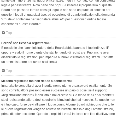
scritte dal minore. Se hai dubbi o incertezze, mettiti in contatto con un consulente
legale per assistenza. Nota bene che phpBB Limited e il proprietario di questa
Board non possono fornire consigli legali e non sono un punto di contatto per
questioni legali di qualsiasi tipo, ad eccezione di quanto indicato nella domanda
“Chi devo contattare per segnalare abusi e/o per questioni d’ordine legale
concernenti questa Board?”.
Top
Perché non riesco a registrarmi?
È possibile che l’amministratore della Board abbia bannato il tuo indirizzo IP
oppure vietato il nome utente che stai tentando di registrare. Può anche aver
disabilitato le registrazioni per impedire ai nuovi visitatori di registrarsi. Contatta
un amministratore per avere assistenza.
Top
Mi sono registrato ma non riesco a connettermi!
Innanzitutto controlla di aver inserito nome utente e password esattamente. Se
sono corretti, allora possono esser successe un paio di cose: se il supporto
«registrazione minore» è abilitato e hai cliccato su
Ho meno di 13 anni
mentre ti
stavi registrando, allora devi seguire le istruzioni che hai ricevuto. Se questo non
è il tuo caso, forse devi attivare il tuo account. Alcune Board richiedono che tutte
le nuove registrazioni vengano attivate dall’utente stesso o dagli amministratori,
prima di poter accedere. Quando ti registri ti verrà indicato che tipo di attivazione