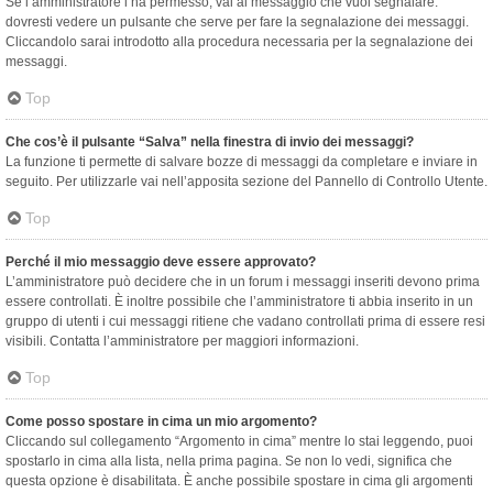
Se l’amministratore l’ha permesso, vai al messaggio che vuoi segnalare:
dovresti vedere un pulsante che serve per fare la segnalazione dei messaggi.
Cliccandolo sarai introdotto alla procedura necessaria per la segnalazione dei
messaggi.
Top
Che cos’è il pulsante “Salva” nella finestra di invio dei messaggi?
La funzione ti permette di salvare bozze di messaggi da completare e inviare in
seguito. Per utilizzarle vai nell’apposita sezione del Pannello di Controllo Utente.
Top
Perché il mio messaggio deve essere approvato?
L’amministratore può decidere che in un forum i messaggi inseriti devono prima
essere controllati. È inoltre possibile che l’amministratore ti abbia inserito in un
gruppo di utenti i cui messaggi ritiene che vadano controllati prima di essere resi
visibili. Contatta l’amministratore per maggiori informazioni.
Top
Come posso spostare in cima un mio argomento?
Cliccando sul collegamento “Argomento in cima” mentre lo stai leggendo, puoi
spostarlo in cima alla lista, nella prima pagina. Se non lo vedi, significa che
questa opzione è disabilitata. È anche possibile spostare in cima gli argomenti