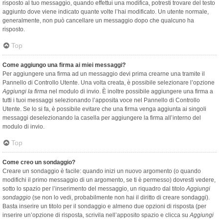
risposto al tuo messaggio, quando effettui una modifica, potresti trovare del testo
aggiunto dove viene indicato quante volte l’hai modificato. Un utente normale,
generalmente, non può cancellare un messaggio dopo che qualcuno ha
risposto.
Top
Come aggiungo una firma ai miei messaggi?
Per aggiungere una firma ad un messaggio devi prima crearne una tramite il
Pannello di Controllo Utente. Una volta creata, è possibile selezionare l’opzione
Aggiungi la firma
nel modulo di invio. È inoltre possibile aggiungere una firma a
tutti i tuoi messaggi selezionando l’apposita voce nel Pannello di Controllo
Utente. Se lo si fa, è possibile evitare che una firma venga aggiunta ai singoli
messaggi deselezionando la casella per aggiungere la firma all’interno del
modulo di invio.
Top
Come creo un sondaggio?
Creare un sondaggio è facile: quando inizi un nuovo argomento (o quando
modifichi il primo messaggio di un argomento, se ti è permesso) dovresti vedere,
sotto lo spazio per l’inserimento del messaggio, un riquadro dal titolo
Aggiungi
sondaggio
(se non lo vedi, probabilmente non hai il diritto di creare sondaggi).
Basta inserire un titolo per il sondaggio e almeno due opzioni di risposta (per
inserire un’opzione di risposta, scrivila nell’apposito spazio e clicca su
Aggiungi