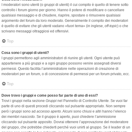
I moderatori sono utenti (o gruppi di utenti) il cui compito è quello di tenere sotto
controllo i forum giorno per giorno. Hanno il potere di modificare o cancellare
qualsiasi messaggio e di chiudere, riaprire, spostare o rimuovere qualsiasi
argomento del forum da loro moderato. Generalmente il compito dei moderatori
è quello di evitare che gli utenti vadano «fuori tema» (in inglese,
off-topic
) o che
scrivano messaggi oltraggiosi ed offensivi.
Top
Cosa sono i gruppi di utenti?
I gruppi permettono agli amministratori di riunire gli utenti. Ogni utente può
appartenere a più gruppi e a ogni gruppo possono venire assegnati diversi
permessi. Questo facilita l’amministratore nelle operazioni di creazione di
moderatori per un forum, o di concessione di permessi per un forum privato, ecc.
Top
Dove trovo i gruppi e come posso far parte di uno di essi?
Trovi i gruppi nella sezione
Gruppi
nel Pannello di Controllo Utente. Se vuoi far
parte di uno di questi procedi cliccando sul pulsante appropriato. Non sempre
però i gruppi sono ad
accesso aperto
. Alcuni sono chiusi e altri hanno l’elenco
dei membri nascosto. Se il gruppo è aperto, puoi chiedere l’ammissione
cliccando sul pulsante apposito. Dovrai ottenere l’approvazione del moderatore
del gruppo, che potrebbe chiederti perché vuoi unirti al gruppo. Se il leader di un