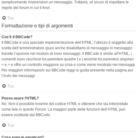
semplicemente inserendovi un messaggio. Tuttavia, sii sicuro di rispettare le
regole del forum in cui ti trovi.
Top
Formattazione e tipi di argomenti
Cos’è il BBCode?
Il BBCode è una speciale implementazione dell’HTML; l’utilizzo è soggetto alla
scelta dell’amministratore (puoi anche disabilitarlo di messaggio in messaggio
tramite l’opzione nel modulo di invio messaggi). Il BBCode è simile all’HTML, i
comandi sono racchiusi tra parentesi quadre [ e ] anziché tra parentesi angolari
< e > e offre un controllo maggiore su cosa e come viene mostrato nei messaggi.
Per maggiori informazioni sul BBCode leggi la guida presente nella pagina per
l’invio dei messaggi.
Top
Posso usare l’HTML?
No. Non è possibile inserire del codice HTML e ottenere che sia interpretato
come tale in questo Forum. La maggior parte delle funzioni dell’HTML può
essere sostituita dal BBCode.
Top
Cosa sono le emoticon?