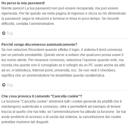
Ho perso la mia password!
Niente panico! La tua password non può essere recuperata, ma può essere
rigenerata. Per far questo vai nella pagina di ingresso e clicca su
Ho dimenticato
la password
, segui le istruzioni e tornerai in linea in poco tempo. Se riscontri
difficoltà, contatta l’amministratore.
Top
Perché vengo disconnesso automaticamente?
Se non selezioni
Ricordami
quando effettui il login, il sistema ti terrà connesso
per un periodo prestabilito. Questo serve a evitare che qualcuno possa usare il
tuo nome utente. Per rimanere connesso, seleziona l’opzione quando entri, ma
ricorda che questo non è consigliato se ti colleghi da un PC usato anche da altri,
ad es. in biblioteca, Internet point, università, ecc. Se non vedi il checkbox,
significa che un amministratore ha disabilitato questa caratteristica.
Top
Che cosa provoca il comando “Cancella cookie”?
La funzione “Cancella cookie” eliminerà tutti i cookie generati da phpBB che ti
mantengono autenticato e connesso, oltre a permetterti ad esempio di tenere
traccia di quello che hai letto, se l’amministrazione ha attivato la funzione. Se hai
avuto problemi di accesso o di uscita dal sistema, la cancellazione dei cookie
potrebbe risolvere tali disguidi.