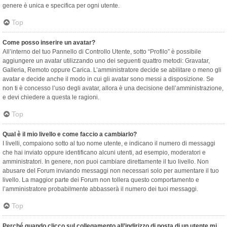
genere è unica e specifica per ogni utente.
Top
Come posso inserire un avatar?
All’interno del tuo Pannello di Controllo Utente, sotto “Profilo” è possibile
aggiungere un avatar utilizzando uno dei seguenti quattro metodi: Gravatar,
Galleria, Remoto oppure Carica. L’amministratore decide se abilitare o meno gli
avatar e decide anche il modo in cui gli avatar sono messi a disposizione. Se
non ti è concesso l’uso degli avatar, allora è una decisione dell’amministrazione,
e devi chiedere a questa le ragioni.
Top
Qual è il mio livello e come faccio a cambiarlo?
I livelli, compaiono sotto al tuo nome utente, e indicano il numero di messaggi
che hai inviato oppure identificano alcuni utenti, ad esempio, moderatori e
amministratori. In genere, non puoi cambiare direttamente il tuo livello. Non
abusare del Forum inviando messaggi non necessari solo per aumentare il tuo
livello. La maggior parte dei Forum non tollera questo comportamento e
l’amministratore probabilmente abbasserà il numero dei tuoi messaggi.
Top
Perché quando clicco sul collegamento all’indirizzo di posta di un utente mi