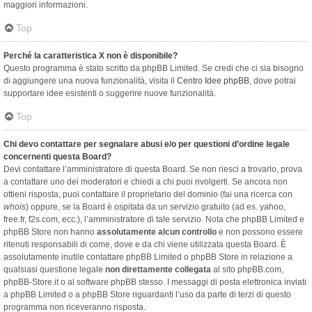
maggiori informazioni.
Top
Perché la caratteristica X non è disponibile?
Questo programma è stato scritto da phpBB Limited. Se credi che ci sia bisogno
di aggiungere una nuova funzionalità, visita il
Centro Idee phpBB
, dove potrai
supportare idee esistenti o suggerire nuove funzionalità.
Top
Chi devo contattare per segnalare abusi e/o per questioni d’ordine legale
concernenti questa Board?
Devi contattare l’amministratore di questa Board. Se non riesci a trovarlo, prova
a contattare uno dei moderatori e chiedi a chi puoi rivolgerti. Se ancora non
ottieni risposta, puoi contattare il proprietario del dominio (fai una ricerca con
whois
) oppure, se la Board è ospitata da un servizio gratuito (ad es. yahoo,
free.fr, f2s.com, ecc.), l’amministratore di tale servizio. Nota che phpBB Limited e
phpBB Store non hanno
assolutamente alcun controllo
e non possono essere
ritenuti responsabili di come, dove e da chi viene utilizzata questa Board. È
assolutamente inutile contattare phpBB Limited o phpBB Store in relazione a
qualsiasi questione legale
non direttamente collegata
al sito phpBB.com,
phpBB-Store.it o al software phpBB stesso. I messaggi di posta elettronica inviati
a phpBB Limited o a phpBB Store riguardanti l’uso da parte di terzi di questo
programma non riceveranno risposta.