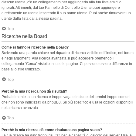
ciascun utente, c’è un collegamento per aggiungerlo alla tua lista amici o
ignorati. Altrimenti, dal tuo Pannello di Controllo Utente puoi aggiungere
direttamente un utente inserendo il suo nome utente. Puoi anche rimuovere un
utente dalla lista dalla stessa pagina.
Top
Ricerche nella Board
Come si fanno le ricerche nella Board?
Scrivendo una parola chiave nel riquadro di ricerca visibile nell’Indice, nei forum
e negli argomenti. Alla ricerca avanzata si può accedere premendo il
collegamento “Cerca” visibile in tutte le pagine. Ci possono essere differenze in
base allo stile utilizzato.
Top
Perché la mia ricerca non dà risultati?
Probabilmente la tua ricerca è troppo vaga e include dei termini troppo comuni
che non sono indicizzati da phpBB3. Sii più specifico e usa le opzioni disponibili
nella ricerca avanzata.
Top
Perché la mia ricerca dà come risultato una pagina vuota?
La tua ricerca ha dato troppi risultati per le capacità di calcolo del server. Usa la