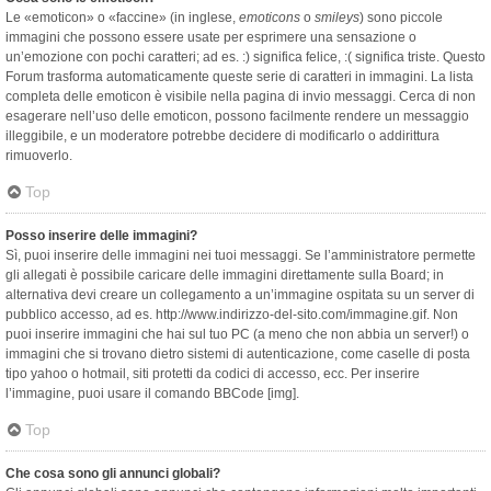
Le «emoticon» o «faccine» (in inglese,
emoticons
o
smileys
) sono piccole
immagini che possono essere usate per esprimere una sensazione o
un’emozione con pochi caratteri; ad es. :) significa felice, :( significa triste. Questo
Forum trasforma automaticamente queste serie di caratteri in immagini. La lista
completa delle emoticon è visibile nella pagina di invio messaggi. Cerca di non
esagerare nell’uso delle emoticon, possono facilmente rendere un messaggio
illeggibile, e un moderatore potrebbe decidere di modificarlo o addirittura
rimuoverlo.
Top
Posso inserire delle immagini?
Sì, puoi inserire delle immagini nei tuoi messaggi. Se l’amministratore permette
gli allegati è possibile caricare delle immagini direttamente sulla Board; in
alternativa devi creare un collegamento a un’immagine ospitata su un server di
pubblico accesso, ad es. http://www.indirizzo-del-sito.com/immagine.gif. Non
puoi inserire immagini che hai sul tuo PC (a meno che non abbia un server!) o
immagini che si trovano dietro sistemi di autenticazione, come caselle di posta
tipo yahoo o hotmail, siti protetti da codici di accesso, ecc. Per inserire
l’immagine, puoi usare il comando BBCode [img].
Top
Che cosa sono gli annunci globali?