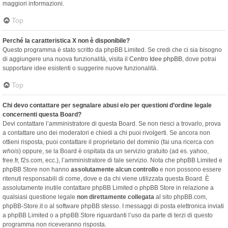
maggiori informazioni.
Top
Perché la caratteristica X non è disponibile?
Questo programma è stato scritto da phpBB Limited. Se credi che ci sia bisogno
di aggiungere una nuova funzionalità, visita il
Centro Idee phpBB
, dove potrai
supportare idee esistenti o suggerire nuove funzionalità.
Top
Chi devo contattare per segnalare abusi e/o per questioni d’ordine legale
concernenti questa Board?
Devi contattare l’amministratore di questa Board. Se non riesci a trovarlo, prova
a contattare uno dei moderatori e chiedi a chi puoi rivolgerti. Se ancora non
ottieni risposta, puoi contattare il proprietario del dominio (fai una ricerca con
whois
) oppure, se la Board è ospitata da un servizio gratuito (ad es. yahoo,
free.fr, f2s.com, ecc.), l’amministratore di tale servizio. Nota che phpBB Limited e
phpBB Store non hanno
assolutamente alcun controllo
e non possono essere
ritenuti responsabili di come, dove e da chi viene utilizzata questa Board. È
assolutamente inutile contattare phpBB Limited o phpBB Store in relazione a
qualsiasi questione legale
non direttamente collegata
al sito phpBB.com,
phpBB-Store.it o al software phpBB stesso. I messaggi di posta elettronica inviati
a phpBB Limited o a phpBB Store riguardanti l’uso da parte di terzi di questo
programma non riceveranno risposta.