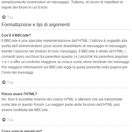
semplicemente inserendovi un messaggio. Tuttavia, sii sicuro di rispettare le
regole del forum in cui ti trovi.
Top
Formattazione e tipi di argomenti
Cos’è il BBCode?
Il BBCode è una speciale implementazione dell’HTML; l’utilizzo è soggetto alla
scelta dell’amministratore (puoi anche disabilitarlo di messaggio in messaggio
tramite l’opzione nel modulo di invio messaggi). Il BBCode è simile all’HTML, i
comandi sono racchiusi tra parentesi quadre [ e ] anziché tra parentesi angolari
< e > e offre un controllo maggiore su cosa e come viene mostrato nei messaggi.
Per maggiori informazioni sul BBCode leggi la guida presente nella pagina per
l’invio dei messaggi.
Top
Posso usare l’HTML?
No. Non è possibile inserire del codice HTML e ottenere che sia interpretato
come tale in questo Forum. La maggior parte delle funzioni dell’HTML può
essere sostituita dal BBCode.
Top
Cosa sono le emoticon?