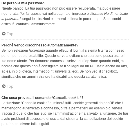
Ho perso la mia password!
Niente panico! La tua password non può essere recuperata, ma può essere
rigenerata. Per far questo vai nella pagina di ingresso e clicca su
Ho dimenticato
la password
, segui le istruzioni e tornerai in linea in poco tempo. Se riscontri
difficoltà, contatta l’amministratore.
Top
Perché vengo disconnesso automaticamente?
Se non selezioni
Ricordami
quando effettui il login, il sistema ti terrà connesso
per un periodo prestabilito. Questo serve a evitare che qualcuno possa usare il
tuo nome utente. Per rimanere connesso, seleziona l’opzione quando entri, ma
ricorda che questo non è consigliato se ti colleghi da un PC usato anche da altri,
ad es. in biblioteca, Internet point, università, ecc. Se non vedi il checkbox,
significa che un amministratore ha disabilitato questa caratteristica.
Top
Che cosa provoca il comando “Cancella cookie”?
La funzione “Cancella cookie” eliminerà tutti i cookie generati da phpBB che ti
mantengono autenticato e connesso, oltre a permetterti ad esempio di tenere
traccia di quello che hai letto, se l’amministrazione ha attivato la funzione. Se hai
avuto problemi di accesso o di uscita dal sistema, la cancellazione dei cookie
potrebbe risolvere tali disguidi.