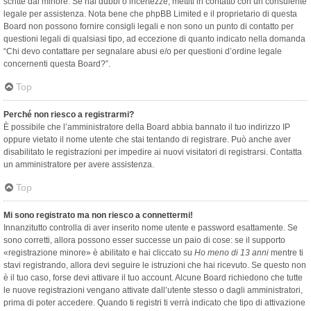
scritte dal minore. Se hai dubbi o incertezze, mettiti in contatto con un consulente
legale per assistenza. Nota bene che phpBB Limited e il proprietario di questa
Board non possono fornire consigli legali e non sono un punto di contatto per
questioni legali di qualsiasi tipo, ad eccezione di quanto indicato nella domanda
“Chi devo contattare per segnalare abusi e/o per questioni d’ordine legale
concernenti questa Board?”.
Top
Perché non riesco a registrarmi?
È possibile che l’amministratore della Board abbia bannato il tuo indirizzo IP
oppure vietato il nome utente che stai tentando di registrare. Può anche aver
disabilitato le registrazioni per impedire ai nuovi visitatori di registrarsi. Contatta
un amministratore per avere assistenza.
Top
Mi sono registrato ma non riesco a connettermi!
Innanzitutto controlla di aver inserito nome utente e password esattamente. Se
sono corretti, allora possono esser successe un paio di cose: se il supporto
«registrazione minore» è abilitato e hai cliccato su
Ho meno di 13 anni
mentre ti
stavi registrando, allora devi seguire le istruzioni che hai ricevuto. Se questo non
è il tuo caso, forse devi attivare il tuo account. Alcune Board richiedono che tutte
le nuove registrazioni vengano attivate dall’utente stesso o dagli amministratori,
prima di poter accedere. Quando ti registri ti verrà indicato che tipo di attivazione