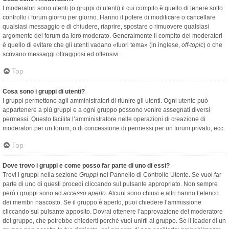
I moderatori sono utenti (o gruppi di utenti) il cui compito è quello di tenere sotto
controllo i forum giorno per giorno. Hanno il potere di modificare o cancellare
qualsiasi messaggio e di chiudere, riaprire, spostare o rimuovere qualsiasi
argomento del forum da loro moderato. Generalmente il compito dei moderatori
è quello di evitare che gli utenti vadano «fuori tema» (in inglese,
off-topic
) o che
scrivano messaggi oltraggiosi ed offensivi.
Top
Cosa sono i gruppi di utenti?
I gruppi permettono agli amministratori di riunire gli utenti. Ogni utente può
appartenere a più gruppi e a ogni gruppo possono venire assegnati diversi
permessi. Questo facilita l’amministratore nelle operazioni di creazione di
moderatori per un forum, o di concessione di permessi per un forum privato, ecc.
Top
Dove trovo i gruppi e come posso far parte di uno di essi?
Trovi i gruppi nella sezione
Gruppi
nel Pannello di Controllo Utente. Se vuoi far
parte di uno di questi procedi cliccando sul pulsante appropriato. Non sempre
però i gruppi sono ad
accesso aperto
. Alcuni sono chiusi e altri hanno l’elenco
dei membri nascosto. Se il gruppo è aperto, puoi chiedere l’ammissione
cliccando sul pulsante apposito. Dovrai ottenere l’approvazione del moderatore
del gruppo, che potrebbe chiederti perché vuoi unirti al gruppo. Se il leader di un