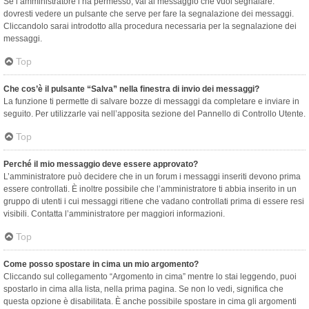
Se l’amministratore l’ha permesso, vai al messaggio che vuoi segnalare:
dovresti vedere un pulsante che serve per fare la segnalazione dei messaggi.
Cliccandolo sarai introdotto alla procedura necessaria per la segnalazione dei
messaggi.
Top
Che cos’è il pulsante “Salva” nella finestra di invio dei messaggi?
La funzione ti permette di salvare bozze di messaggi da completare e inviare in
seguito. Per utilizzarle vai nell’apposita sezione del Pannello di Controllo Utente.
Top
Perché il mio messaggio deve essere approvato?
L’amministratore può decidere che in un forum i messaggi inseriti devono prima
essere controllati. È inoltre possibile che l’amministratore ti abbia inserito in un
gruppo di utenti i cui messaggi ritiene che vadano controllati prima di essere resi
visibili. Contatta l’amministratore per maggiori informazioni.
Top
Come posso spostare in cima un mio argomento?
Cliccando sul collegamento “Argomento in cima” mentre lo stai leggendo, puoi
spostarlo in cima alla lista, nella prima pagina. Se non lo vedi, significa che
questa opzione è disabilitata. È anche possibile spostare in cima gli argomenti