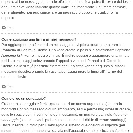
risposto al tuo messaggio, quando effettui una modifica, potresti trovare del testo
aggiunto dove viene indicato quante volte l’hai modificato. Un utente normale,
generalmente, non può cancellare un messaggio dopo che qualcuno ha
risposto.
Top
Come aggiungo una firma ai miei messaggi?
Per aggiungere una firma ad un messaggio devi prima crearne una tramite il
Pannello di Controllo Utente. Una volta creata, è possibile selezionare l’opzione
Aggiungi la firma
nel modulo di invio. È inoltre possibile aggiungere una firma a
tutti i tuoi messaggi selezionando l’apposita voce nel Pannello di Controllo
Utente. Se lo si fa, è possibile evitare che una firma venga aggiunta ai singoli
messaggi deselezionando la casella per aggiungere la firma all’interno del
modulo di invio.
Top
Come creo un sondaggio?
Creare un sondaggio è facile: quando inizi un nuovo argomento (o quando
modifichi il primo messaggio di un argomento, se ti è permesso) dovresti vedere,
sotto lo spazio per l’inserimento del messaggio, un riquadro dal titolo
Aggiungi
sondaggio
(se non lo vedi, probabilmente non hai il diritto di creare sondaggi).
Basta inserire un titolo per il sondaggio e almeno due opzioni di risposta (per
inserire un’opzione di risposta, scrivila nell’apposito spazio e clicca su
Aggiungi