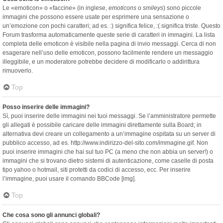
Le «emoticon» o «faccine» (in inglese,
emoticons
o
smileys
) sono piccole
immagini che possono essere usate per esprimere una sensazione o
un’emozione con pochi caratteri; ad es. :) significa felice, :( significa triste. Questo
Forum trasforma automaticamente queste serie di caratteri in immagini. La lista
completa delle emoticon è visibile nella pagina di invio messaggi. Cerca di non
esagerare nell’uso delle emoticon, possono facilmente rendere un messaggio
illeggibile, e un moderatore potrebbe decidere di modificarlo o addirittura
rimuoverlo.
Top
Posso inserire delle immagini?
Sì, puoi inserire delle immagini nei tuoi messaggi. Se l’amministratore permette
gli allegati è possibile caricare delle immagini direttamente sulla Board; in
alternativa devi creare un collegamento a un’immagine ospitata su un server di
pubblico accesso, ad es. http://www.indirizzo-del-sito.com/immagine.gif. Non
puoi inserire immagini che hai sul tuo PC (a meno che non abbia un server!) o
immagini che si trovano dietro sistemi di autenticazione, come caselle di posta
tipo yahoo o hotmail, siti protetti da codici di accesso, ecc. Per inserire
l’immagine, puoi usare il comando BBCode [img].
Top
Che cosa sono gli annunci globali?