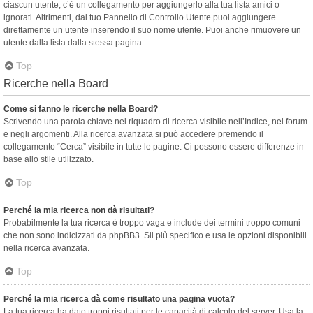
ciascun utente, c’è un collegamento per aggiungerlo alla tua lista amici o
ignorati. Altrimenti, dal tuo Pannello di Controllo Utente puoi aggiungere
direttamente un utente inserendo il suo nome utente. Puoi anche rimuovere un
utente dalla lista dalla stessa pagina.
Top
Ricerche nella Board
Come si fanno le ricerche nella Board?
Scrivendo una parola chiave nel riquadro di ricerca visibile nell’Indice, nei forum
e negli argomenti. Alla ricerca avanzata si può accedere premendo il
collegamento “Cerca” visibile in tutte le pagine. Ci possono essere differenze in
base allo stile utilizzato.
Top
Perché la mia ricerca non dà risultati?
Probabilmente la tua ricerca è troppo vaga e include dei termini troppo comuni
che non sono indicizzati da phpBB3. Sii più specifico e usa le opzioni disponibili
nella ricerca avanzata.
Top
Perché la mia ricerca dà come risultato una pagina vuota?
La tua ricerca ha dato troppi risultati per le capacità di calcolo del server. Usa la