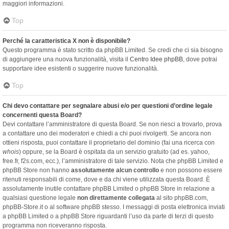
maggiori informazioni.
Top
Perché la caratteristica X non è disponibile?
Questo programma è stato scritto da phpBB Limited. Se credi che ci sia bisogno
di aggiungere una nuova funzionalità, visita il
Centro Idee phpBB
, dove potrai
supportare idee esistenti o suggerire nuove funzionalità.
Top
Chi devo contattare per segnalare abusi e/o per questioni d’ordine legale
concernenti questa Board?
Devi contattare l’amministratore di questa Board. Se non riesci a trovarlo, prova
a contattare uno dei moderatori e chiedi a chi puoi rivolgerti. Se ancora non
ottieni risposta, puoi contattare il proprietario del dominio (fai una ricerca con
whois
) oppure, se la Board è ospitata da un servizio gratuito (ad es. yahoo,
free.fr, f2s.com, ecc.), l’amministratore di tale servizio. Nota che phpBB Limited e
phpBB Store non hanno
assolutamente alcun controllo
e non possono essere
ritenuti responsabili di come, dove e da chi viene utilizzata questa Board. È
assolutamente inutile contattare phpBB Limited o phpBB Store in relazione a
qualsiasi questione legale
non direttamente collegata
al sito phpBB.com,
phpBB-Store.it o al software phpBB stesso. I messaggi di posta elettronica inviati
a phpBB Limited o a phpBB Store riguardanti l’uso da parte di terzi di questo
programma non riceveranno risposta.