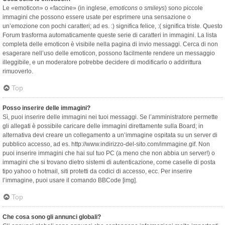
Le «emoticon» o «faccine» (in inglese,
emoticons
o
smileys
) sono piccole
immagini che possono essere usate per esprimere una sensazione o
un’emozione con pochi caratteri; ad es. :) significa felice, :( significa triste. Questo
Forum trasforma automaticamente queste serie di caratteri in immagini. La lista
completa delle emoticon è visibile nella pagina di invio messaggi. Cerca di non
esagerare nell’uso delle emoticon, possono facilmente rendere un messaggio
illeggibile, e un moderatore potrebbe decidere di modificarlo o addirittura
rimuoverlo.
Top
Posso inserire delle immagini?
Sì, puoi inserire delle immagini nei tuoi messaggi. Se l’amministratore permette
gli allegati è possibile caricare delle immagini direttamente sulla Board; in
alternativa devi creare un collegamento a un’immagine ospitata su un server di
pubblico accesso, ad es. http://www.indirizzo-del-sito.com/immagine.gif. Non
puoi inserire immagini che hai sul tuo PC (a meno che non abbia un server!) o
immagini che si trovano dietro sistemi di autenticazione, come caselle di posta
tipo yahoo o hotmail, siti protetti da codici di accesso, ecc. Per inserire
l’immagine, puoi usare il comando BBCode [img].
Top
Che cosa sono gli annunci globali?