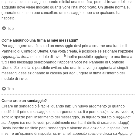
risposto al tuo messaggio, quando effettui una modifica, potresti trovare del testo
aggiunto dove viene indicato quante volte l’hai modificato. Un utente normale,
generalmente, non può cancellare un messaggio dopo che qualcuno ha
risposto.
Top
Come aggiungo una firma ai miei messaggi?
Per aggiungere una firma ad un messaggio devi prima crearne una tramite il
Pannello di Controllo Utente. Una volta creata, è possibile selezionare l’opzione
Aggiungi la firma
nel modulo di invio. È inoltre possibile aggiungere una firma a
tutti i tuoi messaggi selezionando l’apposita voce nel Pannello di Controllo
Utente. Se lo si fa, è possibile evitare che una firma venga aggiunta ai singoli
messaggi deselezionando la casella per aggiungere la firma all’interno del
modulo di invio.
Top
Come creo un sondaggio?
Creare un sondaggio è facile: quando inizi un nuovo argomento (o quando
modifichi il primo messaggio di un argomento, se ti è permesso) dovresti vedere,
sotto lo spazio per l’inserimento del messaggio, un riquadro dal titolo
Aggiungi
sondaggio
(se non lo vedi, probabilmente non hai il diritto di creare sondaggi).
Basta inserire un titolo per il sondaggio e almeno due opzioni di risposta (per
inserire un’opzione di risposta, scrivila nell’apposito spazio e clicca su
Aggiungi