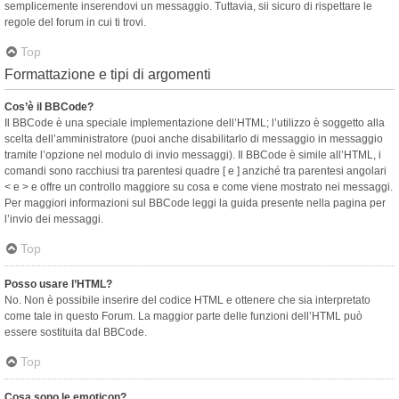
semplicemente inserendovi un messaggio. Tuttavia, sii sicuro di rispettare le
regole del forum in cui ti trovi.
Top
Formattazione e tipi di argomenti
Cos’è il BBCode?
Il BBCode è una speciale implementazione dell’HTML; l’utilizzo è soggetto alla
scelta dell’amministratore (puoi anche disabilitarlo di messaggio in messaggio
tramite l’opzione nel modulo di invio messaggi). Il BBCode è simile all’HTML, i
comandi sono racchiusi tra parentesi quadre [ e ] anziché tra parentesi angolari
< e > e offre un controllo maggiore su cosa e come viene mostrato nei messaggi.
Per maggiori informazioni sul BBCode leggi la guida presente nella pagina per
l’invio dei messaggi.
Top
Posso usare l’HTML?
No. Non è possibile inserire del codice HTML e ottenere che sia interpretato
come tale in questo Forum. La maggior parte delle funzioni dell’HTML può
essere sostituita dal BBCode.
Top
Cosa sono le emoticon?