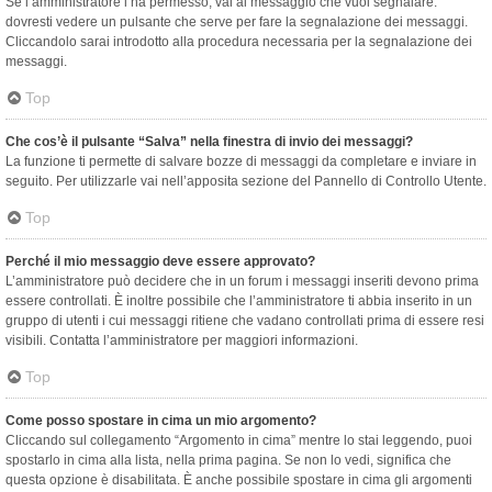
Se l’amministratore l’ha permesso, vai al messaggio che vuoi segnalare:
dovresti vedere un pulsante che serve per fare la segnalazione dei messaggi.
Cliccandolo sarai introdotto alla procedura necessaria per la segnalazione dei
messaggi.
Top
Che cos’è il pulsante “Salva” nella finestra di invio dei messaggi?
La funzione ti permette di salvare bozze di messaggi da completare e inviare in
seguito. Per utilizzarle vai nell’apposita sezione del Pannello di Controllo Utente.
Top
Perché il mio messaggio deve essere approvato?
L’amministratore può decidere che in un forum i messaggi inseriti devono prima
essere controllati. È inoltre possibile che l’amministratore ti abbia inserito in un
gruppo di utenti i cui messaggi ritiene che vadano controllati prima di essere resi
visibili. Contatta l’amministratore per maggiori informazioni.
Top
Come posso spostare in cima un mio argomento?
Cliccando sul collegamento “Argomento in cima” mentre lo stai leggendo, puoi
spostarlo in cima alla lista, nella prima pagina. Se non lo vedi, significa che
questa opzione è disabilitata. È anche possibile spostare in cima gli argomenti