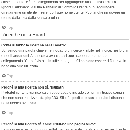
ciascun utente, c’è un collegamento per aggiungerlo alla tua lista amici o
ignorati. Altrimenti, dal tuo Pannello di Controllo Utente puoi aggiungere
direttamente un utente inserendo il suo nome utente. Puoi anche rimuovere un
utente dalla lista dalla stessa pagina.
Top
Ricerche nella Board
Come si fanno le ricerche nella Board?
Scrivendo una parola chiave nel riquadro di ricerca visibile nell’Indice, nei forum
e negli argomenti. Alla ricerca avanzata si può accedere premendo il
collegamento “Cerca” visibile in tutte le pagine. Ci possono essere differenze in
base allo stile utilizzato.
Top
Perché la mia ricerca non dà risultati?
Probabilmente la tua ricerca è troppo vaga e include dei termini troppo comuni
che non sono indicizzati da phpBB3. Sii più specifico e usa le opzioni disponibili
nella ricerca avanzata.
Top
Perché la mia ricerca dà come risultato una pagina vuota?
La tua ricerca ha dato troppi risultati per le capacità di calcolo del server. Usa la