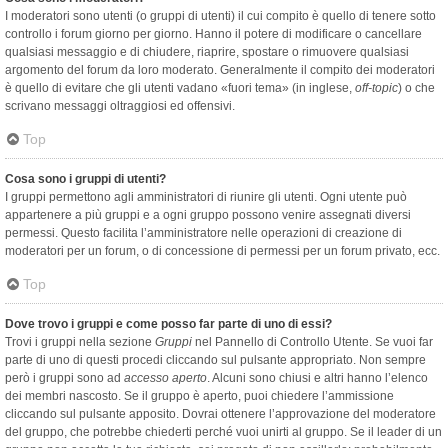
I moderatori sono utenti (o gruppi di utenti) il cui compito è quello di tenere sotto
controllo i forum giorno per giorno. Hanno il potere di modificare o cancellare
qualsiasi messaggio e di chiudere, riaprire, spostare o rimuovere qualsiasi
argomento del forum da loro moderato. Generalmente il compito dei moderatori
è quello di evitare che gli utenti vadano «fuori tema» (in inglese,
off-topic
) o che
scrivano messaggi oltraggiosi ed offensivi.
Top
Cosa sono i gruppi di utenti?
I gruppi permettono agli amministratori di riunire gli utenti. Ogni utente può
appartenere a più gruppi e a ogni gruppo possono venire assegnati diversi
permessi. Questo facilita l’amministratore nelle operazioni di creazione di
moderatori per un forum, o di concessione di permessi per un forum privato, ecc.
Top
Dove trovo i gruppi e come posso far parte di uno di essi?
Trovi i gruppi nella sezione
Gruppi
nel Pannello di Controllo Utente. Se vuoi far
parte di uno di questi procedi cliccando sul pulsante appropriato. Non sempre
però i gruppi sono ad
accesso aperto
. Alcuni sono chiusi e altri hanno l’elenco
dei membri nascosto. Se il gruppo è aperto, puoi chiedere l’ammissione
cliccando sul pulsante apposito. Dovrai ottenere l’approvazione del moderatore
del gruppo, che potrebbe chiederti perché vuoi unirti al gruppo. Se il leader di un