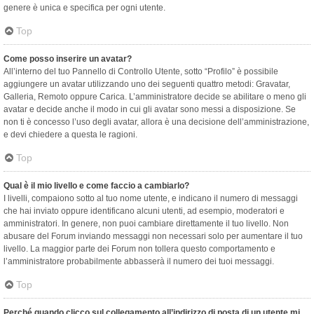
genere è unica e specifica per ogni utente.
Top
Come posso inserire un avatar?
All’interno del tuo Pannello di Controllo Utente, sotto “Profilo” è possibile
aggiungere un avatar utilizzando uno dei seguenti quattro metodi: Gravatar,
Galleria, Remoto oppure Carica. L’amministratore decide se abilitare o meno gli
avatar e decide anche il modo in cui gli avatar sono messi a disposizione. Se
non ti è concesso l’uso degli avatar, allora è una decisione dell’amministrazione,
e devi chiedere a questa le ragioni.
Top
Qual è il mio livello e come faccio a cambiarlo?
I livelli, compaiono sotto al tuo nome utente, e indicano il numero di messaggi
che hai inviato oppure identificano alcuni utenti, ad esempio, moderatori e
amministratori. In genere, non puoi cambiare direttamente il tuo livello. Non
abusare del Forum inviando messaggi non necessari solo per aumentare il tuo
livello. La maggior parte dei Forum non tollera questo comportamento e
l’amministratore probabilmente abbasserà il numero dei tuoi messaggi.
Top
Perché quando clicco sul collegamento all’indirizzo di posta di un utente mi