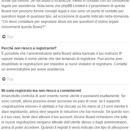
scritte dal minore. Se hai dubbi o incertezze, mettiti in contatto con un consulente
legale per assistenza. Nota bene che phpBB Limited e il proprietario di questa
Board non possono fornire consigli legali e non sono un punto di contatto per
questioni legali di qualsiasi tipo, ad eccezione di quanto indicato nella domanda
“Chi devo contattare per segnalare abusi e/o per questioni d’ordine legale
concernenti questa Board?”.
Top
Perché non riesco a registrarmi?
È possibile che l’amministratore della Board abbia bannato il tuo indirizzo IP
oppure vietato il nome utente che stai tentando di registrare. Può anche aver
disabilitato le registrazioni per impedire ai nuovi visitatori di registrarsi. Contatta
un amministratore per avere assistenza.
Top
Mi sono registrato ma non riesco a connettermi!
Innanzitutto controlla di aver inserito nome utente e password esattamente. Se
sono corretti, allora possono esser successe un paio di cose: se il supporto
«registrazione minore» è abilitato e hai cliccato su
Ho meno di 13 anni
mentre ti
stavi registrando, allora devi seguire le istruzioni che hai ricevuto. Se questo non
è il tuo caso, forse devi attivare il tuo account. Alcune Board richiedono che tutte
le nuove registrazioni vengano attivate dall’utente stesso o dagli amministratori,
prima di poter accedere. Quando ti registri ti verrà indicato che tipo di attivazione