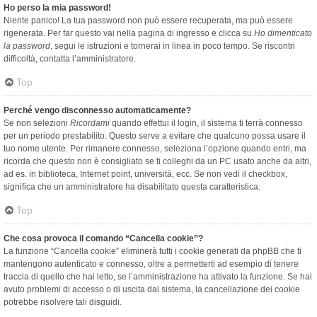
Ho perso la mia password!
Niente panico! La tua password non può essere recuperata, ma può essere
rigenerata. Per far questo vai nella pagina di ingresso e clicca su
Ho dimenticato
la password
, segui le istruzioni e tornerai in linea in poco tempo. Se riscontri
difficoltà, contatta l’amministratore.
Top
Perché vengo disconnesso automaticamente?
Se non selezioni
Ricordami
quando effettui il login, il sistema ti terrà connesso
per un periodo prestabilito. Questo serve a evitare che qualcuno possa usare il
tuo nome utente. Per rimanere connesso, seleziona l’opzione quando entri, ma
ricorda che questo non è consigliato se ti colleghi da un PC usato anche da altri,
ad es. in biblioteca, Internet point, università, ecc. Se non vedi il checkbox,
significa che un amministratore ha disabilitato questa caratteristica.
Top
Che cosa provoca il comando “Cancella cookie”?
La funzione “Cancella cookie” eliminerà tutti i cookie generati da phpBB che ti
mantengono autenticato e connesso, oltre a permetterti ad esempio di tenere
traccia di quello che hai letto, se l’amministrazione ha attivato la funzione. Se hai
avuto problemi di accesso o di uscita dal sistema, la cancellazione dei cookie
potrebbe risolvere tali disguidi.