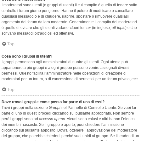
I moderatori sono utenti (o gruppi di utenti) il cui compito è quello di tenere sotto
controllo i forum giorno per giorno. Hanno il potere di modificare o cancellare
qualsiasi messaggio e di chiudere, riaprire, spostare o rimuovere qualsiasi
argomento del forum da loro moderato. Generalmente il compito dei moderatori
è quello di evitare che gli utenti vadano «fuori tema» (in inglese,
off-topic
) o che
scrivano messaggi oltraggiosi ed offensivi.
Top
Cosa sono i gruppi di utenti?
I gruppi permettono agli amministratori di riunire gli utenti. Ogni utente può
appartenere a più gruppi e a ogni gruppo possono venire assegnati diversi
permessi. Questo facilita l’amministratore nelle operazioni di creazione di
moderatori per un forum, o di concessione di permessi per un forum privato, ecc.
Top
Dove trovo i gruppi e come posso far parte di uno di essi?
Trovi i gruppi nella sezione
Gruppi
nel Pannello di Controllo Utente. Se vuoi far
parte di uno di questi procedi cliccando sul pulsante appropriato. Non sempre
però i gruppi sono ad
accesso aperto
. Alcuni sono chiusi e altri hanno l’elenco
dei membri nascosto. Se il gruppo è aperto, puoi chiedere l’ammissione
cliccando sul pulsante apposito. Dovrai ottenere l’approvazione del moderatore
del gruppo, che potrebbe chiederti perché vuoi unirti al gruppo. Se il leader di un