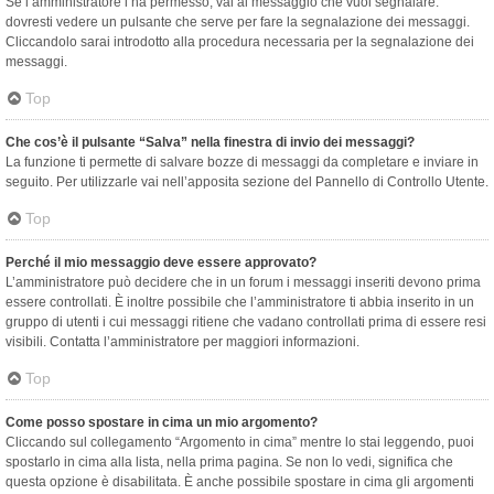
Se l’amministratore l’ha permesso, vai al messaggio che vuoi segnalare:
dovresti vedere un pulsante che serve per fare la segnalazione dei messaggi.
Cliccandolo sarai introdotto alla procedura necessaria per la segnalazione dei
messaggi.
Top
Che cos’è il pulsante “Salva” nella finestra di invio dei messaggi?
La funzione ti permette di salvare bozze di messaggi da completare e inviare in
seguito. Per utilizzarle vai nell’apposita sezione del Pannello di Controllo Utente.
Top
Perché il mio messaggio deve essere approvato?
L’amministratore può decidere che in un forum i messaggi inseriti devono prima
essere controllati. È inoltre possibile che l’amministratore ti abbia inserito in un
gruppo di utenti i cui messaggi ritiene che vadano controllati prima di essere resi
visibili. Contatta l’amministratore per maggiori informazioni.
Top
Come posso spostare in cima un mio argomento?
Cliccando sul collegamento “Argomento in cima” mentre lo stai leggendo, puoi
spostarlo in cima alla lista, nella prima pagina. Se non lo vedi, significa che
questa opzione è disabilitata. È anche possibile spostare in cima gli argomenti