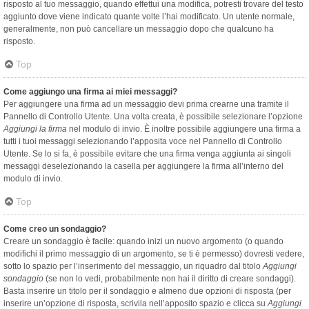
risposto al tuo messaggio, quando effettui una modifica, potresti trovare del testo
aggiunto dove viene indicato quante volte l’hai modificato. Un utente normale,
generalmente, non può cancellare un messaggio dopo che qualcuno ha
risposto.
Top
Come aggiungo una firma ai miei messaggi?
Per aggiungere una firma ad un messaggio devi prima crearne una tramite il
Pannello di Controllo Utente. Una volta creata, è possibile selezionare l’opzione
Aggiungi la firma
nel modulo di invio. È inoltre possibile aggiungere una firma a
tutti i tuoi messaggi selezionando l’apposita voce nel Pannello di Controllo
Utente. Se lo si fa, è possibile evitare che una firma venga aggiunta ai singoli
messaggi deselezionando la casella per aggiungere la firma all’interno del
modulo di invio.
Top
Come creo un sondaggio?
Creare un sondaggio è facile: quando inizi un nuovo argomento (o quando
modifichi il primo messaggio di un argomento, se ti è permesso) dovresti vedere,
sotto lo spazio per l’inserimento del messaggio, un riquadro dal titolo
Aggiungi
sondaggio
(se non lo vedi, probabilmente non hai il diritto di creare sondaggi).
Basta inserire un titolo per il sondaggio e almeno due opzioni di risposta (per
inserire un’opzione di risposta, scrivila nell’apposito spazio e clicca su
Aggiungi