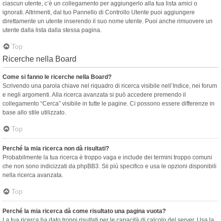
ciascun utente, c’è un collegamento per aggiungerlo alla tua lista amici o
ignorati. Altrimenti, dal tuo Pannello di Controllo Utente puoi aggiungere
direttamente un utente inserendo il suo nome utente. Puoi anche rimuovere un
utente dalla lista dalla stessa pagina.
Top
Ricerche nella Board
Come si fanno le ricerche nella Board?
Scrivendo una parola chiave nel riquadro di ricerca visibile nell’Indice, nei forum
e negli argomenti. Alla ricerca avanzata si può accedere premendo il
collegamento “Cerca” visibile in tutte le pagine. Ci possono essere differenze in
base allo stile utilizzato.
Top
Perché la mia ricerca non dà risultati?
Probabilmente la tua ricerca è troppo vaga e include dei termini troppo comuni
che non sono indicizzati da phpBB3. Sii più specifico e usa le opzioni disponibili
nella ricerca avanzata.
Top
Perché la mia ricerca dà come risultato una pagina vuota?
La tua ricerca ha dato troppi risultati per le capacità di calcolo del server. Usa la