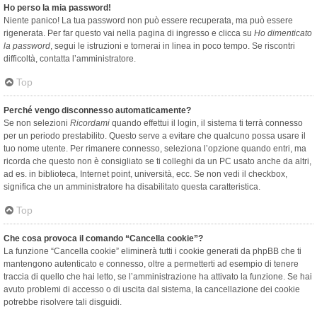
Ho perso la mia password!
Niente panico! La tua password non può essere recuperata, ma può essere
rigenerata. Per far questo vai nella pagina di ingresso e clicca su
Ho dimenticato
la password
, segui le istruzioni e tornerai in linea in poco tempo. Se riscontri
difficoltà, contatta l’amministratore.
Top
Perché vengo disconnesso automaticamente?
Se non selezioni
Ricordami
quando effettui il login, il sistema ti terrà connesso
per un periodo prestabilito. Questo serve a evitare che qualcuno possa usare il
tuo nome utente. Per rimanere connesso, seleziona l’opzione quando entri, ma
ricorda che questo non è consigliato se ti colleghi da un PC usato anche da altri,
ad es. in biblioteca, Internet point, università, ecc. Se non vedi il checkbox,
significa che un amministratore ha disabilitato questa caratteristica.
Top
Che cosa provoca il comando “Cancella cookie”?
La funzione “Cancella cookie” eliminerà tutti i cookie generati da phpBB che ti
mantengono autenticato e connesso, oltre a permetterti ad esempio di tenere
traccia di quello che hai letto, se l’amministrazione ha attivato la funzione. Se hai
avuto problemi di accesso o di uscita dal sistema, la cancellazione dei cookie
potrebbe risolvere tali disguidi.