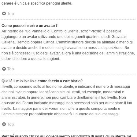
genere è unica e specifica per ogni utente.
Top
Come posso inserire un avatar?
All’interno del tuo Pannello di Controllo Utente, sotto “Profilo” è possibile
aggiungere un avatar utilizzando uno dei seguenti quattro metodi: Gravatar,
Galleria, Remoto oppure Carica. L’amministratore decide se abilitare o meno gli
avatar e decide anche il modo in cui gli avatar sono messi a disposizione. Se
non ti è concesso l’uso degli avatar, allora è una decisione dell’amministrazione,
e devi chiedere a questa le ragioni.
Top
Qual è il mio livello e come faccio a cambiarlo?
I livelli, compaiono sotto al tuo nome utente, e indicano il numero di messaggi
che hai inviato oppure identificano alcuni utenti, ad esempio, moderatori e
amministratori. In genere, non puoi cambiare direttamente il tuo livello. Non
abusare del Forum inviando messaggi non necessari solo per aumentare il tuo
livello. La maggior parte dei Forum non tollera questo comportamento e
l’amministratore probabilmente abbasserà il numero dei tuoi messaggi.
Top
Perché quando clicco sul collegamento all’indirizzo di posta di un utente mi