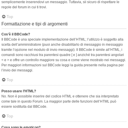
semplicemente inserendovi un messaggio. Tuttavia, sii sicuro di rispettare le
regole del forum in cui ti trovi.
Top
Formattazione e tipi di argomenti
Cos’è il BBCode?
Il BBCode è una speciale implementazione dell’HTML; l’utilizzo è soggetto alla
scelta dell’amministratore (puoi anche disabilitarlo di messaggio in messaggio
tramite l’opzione nel modulo di invio messaggi). Il BBCode è simile all’HTML, i
comandi sono racchiusi tra parentesi quadre [ e ] anziché tra parentesi angolari
< e > e offre un controllo maggiore su cosa e come viene mostrato nei messaggi.
Per maggiori informazioni sul BBCode leggi la guida presente nella pagina per
l’invio dei messaggi.
Top
Posso usare l’HTML?
No. Non è possibile inserire del codice HTML e ottenere che sia interpretato
come tale in questo Forum. La maggior parte delle funzioni dell’HTML può
essere sostituita dal BBCode.
Top
Cosa sono le emoticon?