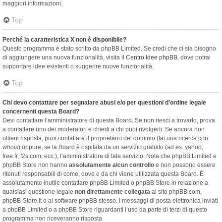
maggiori informazioni.
Top
Perché la caratteristica X non è disponibile?
Questo programma è stato scritto da phpBB Limited. Se credi che ci sia bisogno
di aggiungere una nuova funzionalità, visita il
Centro Idee phpBB
, dove potrai
supportare idee esistenti o suggerire nuove funzionalità.
Top
Chi devo contattare per segnalare abusi e/o per questioni d’ordine legale
concernenti questa Board?
Devi contattare l’amministratore di questa Board. Se non riesci a trovarlo, prova
a contattare uno dei moderatori e chiedi a chi puoi rivolgerti. Se ancora non
ottieni risposta, puoi contattare il proprietario del dominio (fai una ricerca con
whois
) oppure, se la Board è ospitata da un servizio gratuito (ad es. yahoo,
free.fr, f2s.com, ecc.), l’amministratore di tale servizio. Nota che phpBB Limited e
phpBB Store non hanno
assolutamente alcun controllo
e non possono essere
ritenuti responsabili di come, dove e da chi viene utilizzata questa Board. È
assolutamente inutile contattare phpBB Limited o phpBB Store in relazione a
qualsiasi questione legale
non direttamente collegata
al sito phpBB.com,
phpBB-Store.it o al software phpBB stesso. I messaggi di posta elettronica inviati
a phpBB Limited o a phpBB Store riguardanti l’uso da parte di terzi di questo
programma non riceveranno risposta.