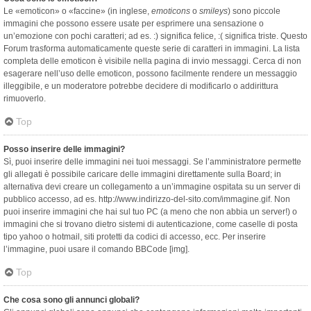
Le «emoticon» o «faccine» (in inglese,
emoticons
o
smileys
) sono piccole
immagini che possono essere usate per esprimere una sensazione o
un’emozione con pochi caratteri; ad es. :) significa felice, :( significa triste. Questo
Forum trasforma automaticamente queste serie di caratteri in immagini. La lista
completa delle emoticon è visibile nella pagina di invio messaggi. Cerca di non
esagerare nell’uso delle emoticon, possono facilmente rendere un messaggio
illeggibile, e un moderatore potrebbe decidere di modificarlo o addirittura
rimuoverlo.
Top
Posso inserire delle immagini?
Sì, puoi inserire delle immagini nei tuoi messaggi. Se l’amministratore permette
gli allegati è possibile caricare delle immagini direttamente sulla Board; in
alternativa devi creare un collegamento a un’immagine ospitata su un server di
pubblico accesso, ad es. http://www.indirizzo-del-sito.com/immagine.gif. Non
puoi inserire immagini che hai sul tuo PC (a meno che non abbia un server!) o
immagini che si trovano dietro sistemi di autenticazione, come caselle di posta
tipo yahoo o hotmail, siti protetti da codici di accesso, ecc. Per inserire
l’immagine, puoi usare il comando BBCode [img].
Top
Che cosa sono gli annunci globali?