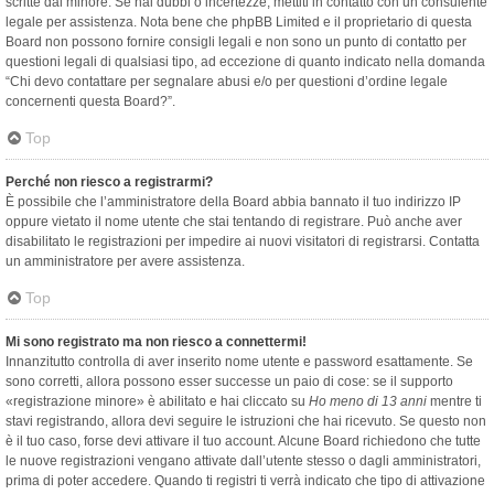
scritte dal minore. Se hai dubbi o incertezze, mettiti in contatto con un consulente
legale per assistenza. Nota bene che phpBB Limited e il proprietario di questa
Board non possono fornire consigli legali e non sono un punto di contatto per
questioni legali di qualsiasi tipo, ad eccezione di quanto indicato nella domanda
“Chi devo contattare per segnalare abusi e/o per questioni d’ordine legale
concernenti questa Board?”.
Top
Perché non riesco a registrarmi?
È possibile che l’amministratore della Board abbia bannato il tuo indirizzo IP
oppure vietato il nome utente che stai tentando di registrare. Può anche aver
disabilitato le registrazioni per impedire ai nuovi visitatori di registrarsi. Contatta
un amministratore per avere assistenza.
Top
Mi sono registrato ma non riesco a connettermi!
Innanzitutto controlla di aver inserito nome utente e password esattamente. Se
sono corretti, allora possono esser successe un paio di cose: se il supporto
«registrazione minore» è abilitato e hai cliccato su
Ho meno di 13 anni
mentre ti
stavi registrando, allora devi seguire le istruzioni che hai ricevuto. Se questo non
è il tuo caso, forse devi attivare il tuo account. Alcune Board richiedono che tutte
le nuove registrazioni vengano attivate dall’utente stesso o dagli amministratori,
prima di poter accedere. Quando ti registri ti verrà indicato che tipo di attivazione