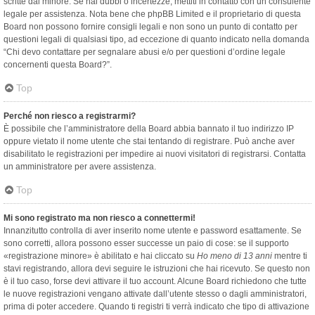
scritte dal minore. Se hai dubbi o incertezze, mettiti in contatto con un consulente
legale per assistenza. Nota bene che phpBB Limited e il proprietario di questa
Board non possono fornire consigli legali e non sono un punto di contatto per
questioni legali di qualsiasi tipo, ad eccezione di quanto indicato nella domanda
“Chi devo contattare per segnalare abusi e/o per questioni d’ordine legale
concernenti questa Board?”.
Top
Perché non riesco a registrarmi?
È possibile che l’amministratore della Board abbia bannato il tuo indirizzo IP
oppure vietato il nome utente che stai tentando di registrare. Può anche aver
disabilitato le registrazioni per impedire ai nuovi visitatori di registrarsi. Contatta
un amministratore per avere assistenza.
Top
Mi sono registrato ma non riesco a connettermi!
Innanzitutto controlla di aver inserito nome utente e password esattamente. Se
sono corretti, allora possono esser successe un paio di cose: se il supporto
«registrazione minore» è abilitato e hai cliccato su
Ho meno di 13 anni
mentre ti
stavi registrando, allora devi seguire le istruzioni che hai ricevuto. Se questo non
è il tuo caso, forse devi attivare il tuo account. Alcune Board richiedono che tutte
le nuove registrazioni vengano attivate dall’utente stesso o dagli amministratori,
prima di poter accedere. Quando ti registri ti verrà indicato che tipo di attivazione