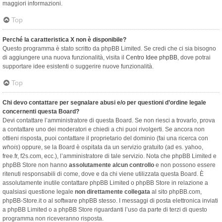
maggiori informazioni.
Top
Perché la caratteristica X non è disponibile?
Questo programma è stato scritto da phpBB Limited. Se credi che ci sia bisogno
di aggiungere una nuova funzionalità, visita il
Centro Idee phpBB
, dove potrai
supportare idee esistenti o suggerire nuove funzionalità.
Top
Chi devo contattare per segnalare abusi e/o per questioni d’ordine legale
concernenti questa Board?
Devi contattare l’amministratore di questa Board. Se non riesci a trovarlo, prova
a contattare uno dei moderatori e chiedi a chi puoi rivolgerti. Se ancora non
ottieni risposta, puoi contattare il proprietario del dominio (fai una ricerca con
whois
) oppure, se la Board è ospitata da un servizio gratuito (ad es. yahoo,
free.fr, f2s.com, ecc.), l’amministratore di tale servizio. Nota che phpBB Limited e
phpBB Store non hanno
assolutamente alcun controllo
e non possono essere
ritenuti responsabili di come, dove e da chi viene utilizzata questa Board. È
assolutamente inutile contattare phpBB Limited o phpBB Store in relazione a
qualsiasi questione legale
non direttamente collegata
al sito phpBB.com,
phpBB-Store.it o al software phpBB stesso. I messaggi di posta elettronica inviati
a phpBB Limited o a phpBB Store riguardanti l’uso da parte di terzi di questo
programma non riceveranno risposta.