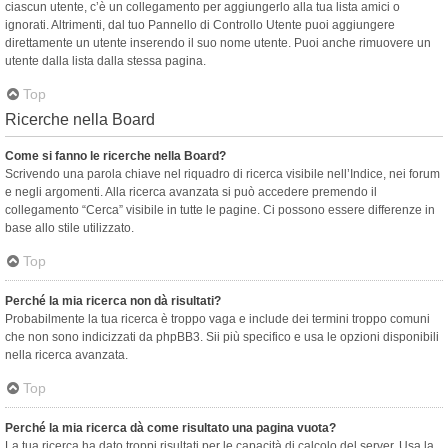
ciascun utente, c’è un collegamento per aggiungerlo alla tua lista amici o
ignorati. Altrimenti, dal tuo Pannello di Controllo Utente puoi aggiungere
direttamente un utente inserendo il suo nome utente. Puoi anche rimuovere un
utente dalla lista dalla stessa pagina.
Top
Ricerche nella Board
Come si fanno le ricerche nella Board?
Scrivendo una parola chiave nel riquadro di ricerca visibile nell’Indice, nei forum
e negli argomenti. Alla ricerca avanzata si può accedere premendo il
collegamento “Cerca” visibile in tutte le pagine. Ci possono essere differenze in
base allo stile utilizzato.
Top
Perché la mia ricerca non dà risultati?
Probabilmente la tua ricerca è troppo vaga e include dei termini troppo comuni
che non sono indicizzati da phpBB3. Sii più specifico e usa le opzioni disponibili
nella ricerca avanzata.
Top
Perché la mia ricerca dà come risultato una pagina vuota?
La tua ricerca ha dato troppi risultati per le capacità di calcolo del server. Usa la