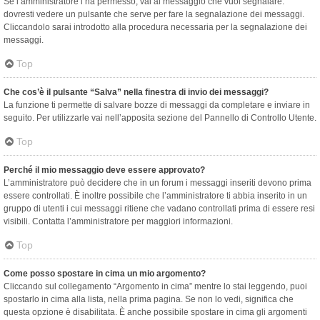
Se l’amministratore l’ha permesso, vai al messaggio che vuoi segnalare:
dovresti vedere un pulsante che serve per fare la segnalazione dei messaggi.
Cliccandolo sarai introdotto alla procedura necessaria per la segnalazione dei
messaggi.
Top
Che cos’è il pulsante “Salva” nella finestra di invio dei messaggi?
La funzione ti permette di salvare bozze di messaggi da completare e inviare in
seguito. Per utilizzarle vai nell’apposita sezione del Pannello di Controllo Utente.
Top
Perché il mio messaggio deve essere approvato?
L’amministratore può decidere che in un forum i messaggi inseriti devono prima
essere controllati. È inoltre possibile che l’amministratore ti abbia inserito in un
gruppo di utenti i cui messaggi ritiene che vadano controllati prima di essere resi
visibili. Contatta l’amministratore per maggiori informazioni.
Top
Come posso spostare in cima un mio argomento?
Cliccando sul collegamento “Argomento in cima” mentre lo stai leggendo, puoi
spostarlo in cima alla lista, nella prima pagina. Se non lo vedi, significa che
questa opzione è disabilitata. È anche possibile spostare in cima gli argomenti