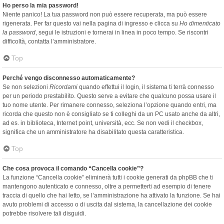
Ho perso la mia password!
Niente panico! La tua password non può essere recuperata, ma può essere
rigenerata. Per far questo vai nella pagina di ingresso e clicca su
Ho dimenticato
la password
, segui le istruzioni e tornerai in linea in poco tempo. Se riscontri
difficoltà, contatta l’amministratore.
Top
Perché vengo disconnesso automaticamente?
Se non selezioni
Ricordami
quando effettui il login, il sistema ti terrà connesso
per un periodo prestabilito. Questo serve a evitare che qualcuno possa usare il
tuo nome utente. Per rimanere connesso, seleziona l’opzione quando entri, ma
ricorda che questo non è consigliato se ti colleghi da un PC usato anche da altri,
ad es. in biblioteca, Internet point, università, ecc. Se non vedi il checkbox,
significa che un amministratore ha disabilitato questa caratteristica.
Top
Che cosa provoca il comando “Cancella cookie”?
La funzione “Cancella cookie” eliminerà tutti i cookie generati da phpBB che ti
mantengono autenticato e connesso, oltre a permetterti ad esempio di tenere
traccia di quello che hai letto, se l’amministrazione ha attivato la funzione. Se hai
avuto problemi di accesso o di uscita dal sistema, la cancellazione dei cookie
potrebbe risolvere tali disguidi.