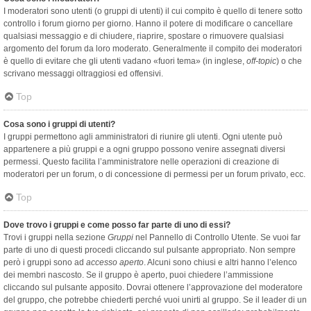
I moderatori sono utenti (o gruppi di utenti) il cui compito è quello di tenere sotto
controllo i forum giorno per giorno. Hanno il potere di modificare o cancellare
qualsiasi messaggio e di chiudere, riaprire, spostare o rimuovere qualsiasi
argomento del forum da loro moderato. Generalmente il compito dei moderatori
è quello di evitare che gli utenti vadano «fuori tema» (in inglese,
off-topic
) o che
scrivano messaggi oltraggiosi ed offensivi.
Top
Cosa sono i gruppi di utenti?
I gruppi permettono agli amministratori di riunire gli utenti. Ogni utente può
appartenere a più gruppi e a ogni gruppo possono venire assegnati diversi
permessi. Questo facilita l’amministratore nelle operazioni di creazione di
moderatori per un forum, o di concessione di permessi per un forum privato, ecc.
Top
Dove trovo i gruppi e come posso far parte di uno di essi?
Trovi i gruppi nella sezione
Gruppi
nel Pannello di Controllo Utente. Se vuoi far
parte di uno di questi procedi cliccando sul pulsante appropriato. Non sempre
però i gruppi sono ad
accesso aperto
. Alcuni sono chiusi e altri hanno l’elenco
dei membri nascosto. Se il gruppo è aperto, puoi chiedere l’ammissione
cliccando sul pulsante apposito. Dovrai ottenere l’approvazione del moderatore
del gruppo, che potrebbe chiederti perché vuoi unirti al gruppo. Se il leader di un