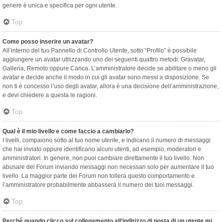
genere è unica e specifica per ogni utente.
Top
Come posso inserire un avatar?
All’interno del tuo Pannello di Controllo Utente, sotto “Profilo” è possibile
aggiungere un avatar utilizzando uno dei seguenti quattro metodi: Gravatar,
Galleria, Remoto oppure Carica. L’amministratore decide se abilitare o meno gli
avatar e decide anche il modo in cui gli avatar sono messi a disposizione. Se
non ti è concesso l’uso degli avatar, allora è una decisione dell’amministrazione,
e devi chiedere a questa le ragioni.
Top
Qual è il mio livello e come faccio a cambiarlo?
I livelli, compaiono sotto al tuo nome utente, e indicano il numero di messaggi
che hai inviato oppure identificano alcuni utenti, ad esempio, moderatori e
amministratori. In genere, non puoi cambiare direttamente il tuo livello. Non
abusare del Forum inviando messaggi non necessari solo per aumentare il tuo
livello. La maggior parte dei Forum non tollera questo comportamento e
l’amministratore probabilmente abbasserà il numero dei tuoi messaggi.
Top
Perché quando clicco sul collegamento all’indirizzo di posta di un utente mi