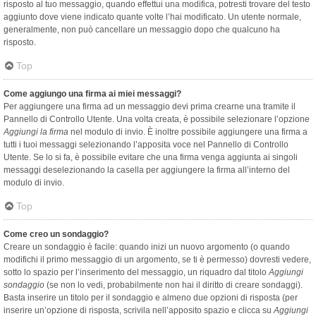
risposto al tuo messaggio, quando effettui una modifica, potresti trovare del testo
aggiunto dove viene indicato quante volte l’hai modificato. Un utente normale,
generalmente, non può cancellare un messaggio dopo che qualcuno ha
risposto.
Top
Come aggiungo una firma ai miei messaggi?
Per aggiungere una firma ad un messaggio devi prima crearne una tramite il
Pannello di Controllo Utente. Una volta creata, è possibile selezionare l’opzione
Aggiungi la firma
nel modulo di invio. È inoltre possibile aggiungere una firma a
tutti i tuoi messaggi selezionando l’apposita voce nel Pannello di Controllo
Utente. Se lo si fa, è possibile evitare che una firma venga aggiunta ai singoli
messaggi deselezionando la casella per aggiungere la firma all’interno del
modulo di invio.
Top
Come creo un sondaggio?
Creare un sondaggio è facile: quando inizi un nuovo argomento (o quando
modifichi il primo messaggio di un argomento, se ti è permesso) dovresti vedere,
sotto lo spazio per l’inserimento del messaggio, un riquadro dal titolo
Aggiungi
sondaggio
(se non lo vedi, probabilmente non hai il diritto di creare sondaggi).
Basta inserire un titolo per il sondaggio e almeno due opzioni di risposta (per
inserire un’opzione di risposta, scrivila nell’apposito spazio e clicca su
Aggiungi