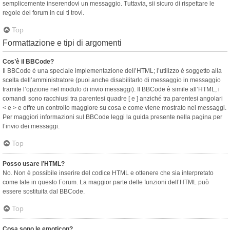
semplicemente inserendovi un messaggio. Tuttavia, sii sicuro di rispettare le
regole del forum in cui ti trovi.
Top
Formattazione e tipi di argomenti
Cos’è il BBCode?
Il BBCode è una speciale implementazione dell’HTML; l’utilizzo è soggetto alla
scelta dell’amministratore (puoi anche disabilitarlo di messaggio in messaggio
tramite l’opzione nel modulo di invio messaggi). Il BBCode è simile all’HTML, i
comandi sono racchiusi tra parentesi quadre [ e ] anziché tra parentesi angolari
< e > e offre un controllo maggiore su cosa e come viene mostrato nei messaggi.
Per maggiori informazioni sul BBCode leggi la guida presente nella pagina per
l’invio dei messaggi.
Top
Posso usare l’HTML?
No. Non è possibile inserire del codice HTML e ottenere che sia interpretato
come tale in questo Forum. La maggior parte delle funzioni dell’HTML può
essere sostituita dal BBCode.
Top
Cosa sono le emoticon?