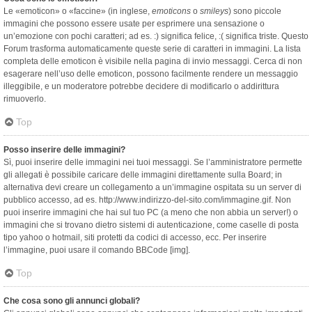
Le «emoticon» o «faccine» (in inglese,
emoticons
o
smileys
) sono piccole
immagini che possono essere usate per esprimere una sensazione o
un’emozione con pochi caratteri; ad es. :) significa felice, :( significa triste. Questo
Forum trasforma automaticamente queste serie di caratteri in immagini. La lista
completa delle emoticon è visibile nella pagina di invio messaggi. Cerca di non
esagerare nell’uso delle emoticon, possono facilmente rendere un messaggio
illeggibile, e un moderatore potrebbe decidere di modificarlo o addirittura
rimuoverlo.
Top
Posso inserire delle immagini?
Sì, puoi inserire delle immagini nei tuoi messaggi. Se l’amministratore permette
gli allegati è possibile caricare delle immagini direttamente sulla Board; in
alternativa devi creare un collegamento a un’immagine ospitata su un server di
pubblico accesso, ad es. http://www.indirizzo-del-sito.com/immagine.gif. Non
puoi inserire immagini che hai sul tuo PC (a meno che non abbia un server!) o
immagini che si trovano dietro sistemi di autenticazione, come caselle di posta
tipo yahoo o hotmail, siti protetti da codici di accesso, ecc. Per inserire
l’immagine, puoi usare il comando BBCode [img].
Top
Che cosa sono gli annunci globali?