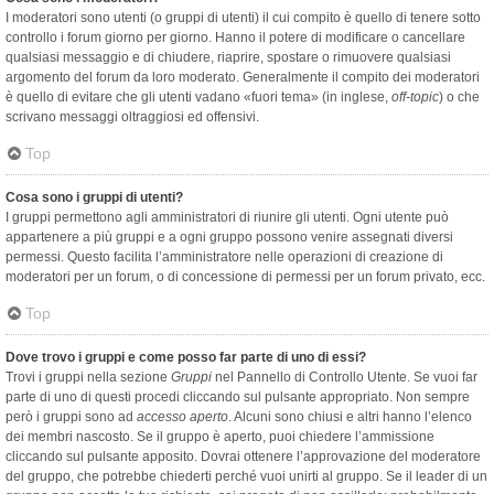
I moderatori sono utenti (o gruppi di utenti) il cui compito è quello di tenere sotto
controllo i forum giorno per giorno. Hanno il potere di modificare o cancellare
qualsiasi messaggio e di chiudere, riaprire, spostare o rimuovere qualsiasi
argomento del forum da loro moderato. Generalmente il compito dei moderatori
è quello di evitare che gli utenti vadano «fuori tema» (in inglese,
off-topic
) o che
scrivano messaggi oltraggiosi ed offensivi.
Top
Cosa sono i gruppi di utenti?
I gruppi permettono agli amministratori di riunire gli utenti. Ogni utente può
appartenere a più gruppi e a ogni gruppo possono venire assegnati diversi
permessi. Questo facilita l’amministratore nelle operazioni di creazione di
moderatori per un forum, o di concessione di permessi per un forum privato, ecc.
Top
Dove trovo i gruppi e come posso far parte di uno di essi?
Trovi i gruppi nella sezione
Gruppi
nel Pannello di Controllo Utente. Se vuoi far
parte di uno di questi procedi cliccando sul pulsante appropriato. Non sempre
però i gruppi sono ad
accesso aperto
. Alcuni sono chiusi e altri hanno l’elenco
dei membri nascosto. Se il gruppo è aperto, puoi chiedere l’ammissione
cliccando sul pulsante apposito. Dovrai ottenere l’approvazione del moderatore
del gruppo, che potrebbe chiederti perché vuoi unirti al gruppo. Se il leader di un