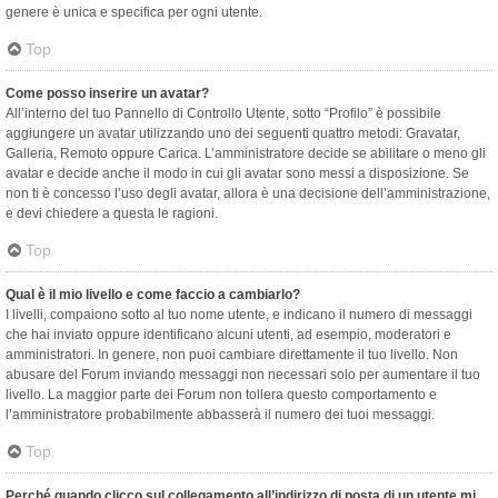
genere è unica e specifica per ogni utente.
Top
Come posso inserire un avatar?
All’interno del tuo Pannello di Controllo Utente, sotto “Profilo” è possibile
aggiungere un avatar utilizzando uno dei seguenti quattro metodi: Gravatar,
Galleria, Remoto oppure Carica. L’amministratore decide se abilitare o meno gli
avatar e decide anche il modo in cui gli avatar sono messi a disposizione. Se
non ti è concesso l’uso degli avatar, allora è una decisione dell’amministrazione,
e devi chiedere a questa le ragioni.
Top
Qual è il mio livello e come faccio a cambiarlo?
I livelli, compaiono sotto al tuo nome utente, e indicano il numero di messaggi
che hai inviato oppure identificano alcuni utenti, ad esempio, moderatori e
amministratori. In genere, non puoi cambiare direttamente il tuo livello. Non
abusare del Forum inviando messaggi non necessari solo per aumentare il tuo
livello. La maggior parte dei Forum non tollera questo comportamento e
l’amministratore probabilmente abbasserà il numero dei tuoi messaggi.
Top
Perché quando clicco sul collegamento all’indirizzo di posta di un utente mi