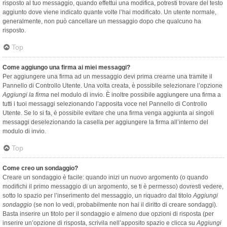
risposto al tuo messaggio, quando effettui una modifica, potresti trovare del testo
aggiunto dove viene indicato quante volte l’hai modificato. Un utente normale,
generalmente, non può cancellare un messaggio dopo che qualcuno ha
risposto.
Top
Come aggiungo una firma ai miei messaggi?
Per aggiungere una firma ad un messaggio devi prima crearne una tramite il
Pannello di Controllo Utente. Una volta creata, è possibile selezionare l’opzione
Aggiungi la firma
nel modulo di invio. È inoltre possibile aggiungere una firma a
tutti i tuoi messaggi selezionando l’apposita voce nel Pannello di Controllo
Utente. Se lo si fa, è possibile evitare che una firma venga aggiunta ai singoli
messaggi deselezionando la casella per aggiungere la firma all’interno del
modulo di invio.
Top
Come creo un sondaggio?
Creare un sondaggio è facile: quando inizi un nuovo argomento (o quando
modifichi il primo messaggio di un argomento, se ti è permesso) dovresti vedere,
sotto lo spazio per l’inserimento del messaggio, un riquadro dal titolo
Aggiungi
sondaggio
(se non lo vedi, probabilmente non hai il diritto di creare sondaggi).
Basta inserire un titolo per il sondaggio e almeno due opzioni di risposta (per
inserire un’opzione di risposta, scrivila nell’apposito spazio e clicca su
Aggiungi