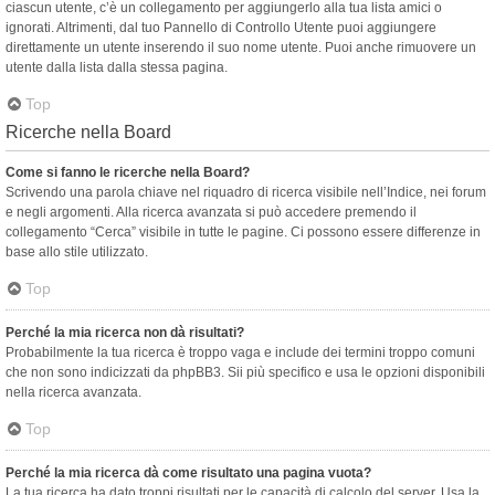
ciascun utente, c’è un collegamento per aggiungerlo alla tua lista amici o
ignorati. Altrimenti, dal tuo Pannello di Controllo Utente puoi aggiungere
direttamente un utente inserendo il suo nome utente. Puoi anche rimuovere un
utente dalla lista dalla stessa pagina.
Top
Ricerche nella Board
Come si fanno le ricerche nella Board?
Scrivendo una parola chiave nel riquadro di ricerca visibile nell’Indice, nei forum
e negli argomenti. Alla ricerca avanzata si può accedere premendo il
collegamento “Cerca” visibile in tutte le pagine. Ci possono essere differenze in
base allo stile utilizzato.
Top
Perché la mia ricerca non dà risultati?
Probabilmente la tua ricerca è troppo vaga e include dei termini troppo comuni
che non sono indicizzati da phpBB3. Sii più specifico e usa le opzioni disponibili
nella ricerca avanzata.
Top
Perché la mia ricerca dà come risultato una pagina vuota?
La tua ricerca ha dato troppi risultati per le capacità di calcolo del server. Usa la