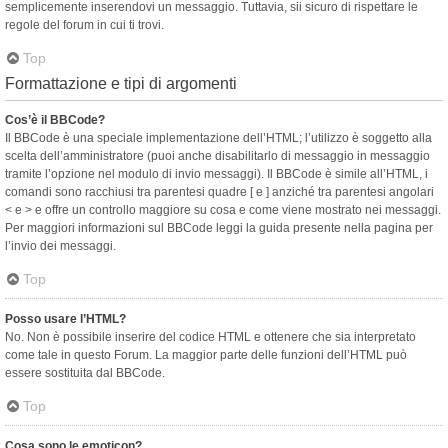
semplicemente inserendovi un messaggio. Tuttavia, sii sicuro di rispettare le
regole del forum in cui ti trovi.
Top
Formattazione e tipi di argomenti
Cos’è il BBCode?
Il BBCode è una speciale implementazione dell’HTML; l’utilizzo è soggetto alla
scelta dell’amministratore (puoi anche disabilitarlo di messaggio in messaggio
tramite l’opzione nel modulo di invio messaggi). Il BBCode è simile all’HTML, i
comandi sono racchiusi tra parentesi quadre [ e ] anziché tra parentesi angolari
< e > e offre un controllo maggiore su cosa e come viene mostrato nei messaggi.
Per maggiori informazioni sul BBCode leggi la guida presente nella pagina per
l’invio dei messaggi.
Top
Posso usare l’HTML?
No. Non è possibile inserire del codice HTML e ottenere che sia interpretato
come tale in questo Forum. La maggior parte delle funzioni dell’HTML può
essere sostituita dal BBCode.
Top
Cosa sono le emoticon?