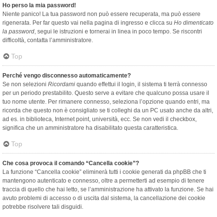
Ho perso la mia password!
Niente panico! La tua password non può essere recuperata, ma può essere
rigenerata. Per far questo vai nella pagina di ingresso e clicca su
Ho dimenticato
la password
, segui le istruzioni e tornerai in linea in poco tempo. Se riscontri
difficoltà, contatta l’amministratore.
Top
Perché vengo disconnesso automaticamente?
Se non selezioni
Ricordami
quando effettui il login, il sistema ti terrà connesso
per un periodo prestabilito. Questo serve a evitare che qualcuno possa usare il
tuo nome utente. Per rimanere connesso, seleziona l’opzione quando entri, ma
ricorda che questo non è consigliato se ti colleghi da un PC usato anche da altri,
ad es. in biblioteca, Internet point, università, ecc. Se non vedi il checkbox,
significa che un amministratore ha disabilitato questa caratteristica.
Top
Che cosa provoca il comando “Cancella cookie”?
La funzione “Cancella cookie” eliminerà tutti i cookie generati da phpBB che ti
mantengono autenticato e connesso, oltre a permetterti ad esempio di tenere
traccia di quello che hai letto, se l’amministrazione ha attivato la funzione. Se hai
avuto problemi di accesso o di uscita dal sistema, la cancellazione dei cookie
potrebbe risolvere tali disguidi.