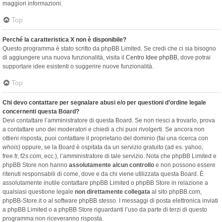
maggiori informazioni.
Top
Perché la caratteristica X non è disponibile?
Questo programma è stato scritto da phpBB Limited. Se credi che ci sia bisogno
di aggiungere una nuova funzionalità, visita il
Centro Idee phpBB
, dove potrai
supportare idee esistenti o suggerire nuove funzionalità.
Top
Chi devo contattare per segnalare abusi e/o per questioni d’ordine legale
concernenti questa Board?
Devi contattare l’amministratore di questa Board. Se non riesci a trovarlo, prova
a contattare uno dei moderatori e chiedi a chi puoi rivolgerti. Se ancora non
ottieni risposta, puoi contattare il proprietario del dominio (fai una ricerca con
whois
) oppure, se la Board è ospitata da un servizio gratuito (ad es. yahoo,
free.fr, f2s.com, ecc.), l’amministratore di tale servizio. Nota che phpBB Limited e
phpBB Store non hanno
assolutamente alcun controllo
e non possono essere
ritenuti responsabili di come, dove e da chi viene utilizzata questa Board. È
assolutamente inutile contattare phpBB Limited o phpBB Store in relazione a
qualsiasi questione legale
non direttamente collegata
al sito phpBB.com,
phpBB-Store.it o al software phpBB stesso. I messaggi di posta elettronica inviati
a phpBB Limited o a phpBB Store riguardanti l’uso da parte di terzi di questo
programma non riceveranno risposta.