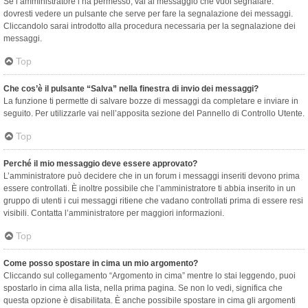
Se l’amministratore l’ha permesso, vai al messaggio che vuoi segnalare:
dovresti vedere un pulsante che serve per fare la segnalazione dei messaggi.
Cliccandolo sarai introdotto alla procedura necessaria per la segnalazione dei
messaggi.
Top
Che cos’è il pulsante “Salva” nella finestra di invio dei messaggi?
La funzione ti permette di salvare bozze di messaggi da completare e inviare in
seguito. Per utilizzarle vai nell’apposita sezione del Pannello di Controllo Utente.
Top
Perché il mio messaggio deve essere approvato?
L’amministratore può decidere che in un forum i messaggi inseriti devono prima
essere controllati. È inoltre possibile che l’amministratore ti abbia inserito in un
gruppo di utenti i cui messaggi ritiene che vadano controllati prima di essere resi
visibili. Contatta l’amministratore per maggiori informazioni.
Top
Come posso spostare in cima un mio argomento?
Cliccando sul collegamento “Argomento in cima” mentre lo stai leggendo, puoi
spostarlo in cima alla lista, nella prima pagina. Se non lo vedi, significa che
questa opzione è disabilitata. È anche possibile spostare in cima gli argomenti