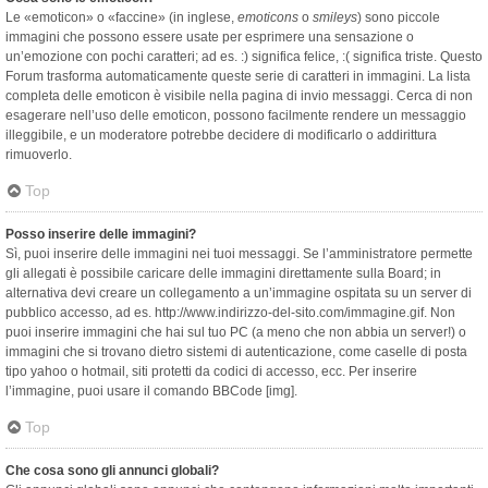
Le «emoticon» o «faccine» (in inglese,
emoticons
o
smileys
) sono piccole
immagini che possono essere usate per esprimere una sensazione o
un’emozione con pochi caratteri; ad es. :) significa felice, :( significa triste. Questo
Forum trasforma automaticamente queste serie di caratteri in immagini. La lista
completa delle emoticon è visibile nella pagina di invio messaggi. Cerca di non
esagerare nell’uso delle emoticon, possono facilmente rendere un messaggio
illeggibile, e un moderatore potrebbe decidere di modificarlo o addirittura
rimuoverlo.
Top
Posso inserire delle immagini?
Sì, puoi inserire delle immagini nei tuoi messaggi. Se l’amministratore permette
gli allegati è possibile caricare delle immagini direttamente sulla Board; in
alternativa devi creare un collegamento a un’immagine ospitata su un server di
pubblico accesso, ad es. http://www.indirizzo-del-sito.com/immagine.gif. Non
puoi inserire immagini che hai sul tuo PC (a meno che non abbia un server!) o
immagini che si trovano dietro sistemi di autenticazione, come caselle di posta
tipo yahoo o hotmail, siti protetti da codici di accesso, ecc. Per inserire
l’immagine, puoi usare il comando BBCode [img].
Top
Che cosa sono gli annunci globali?