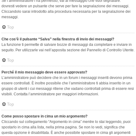
Se l’amministratore l’ha permesso, vai al messaggio che vuoi segnalare:
dovresti vedere un pulsante che serve per fare la segnalazione dei messaggi.
Cliccandolo sarai introdotto alla procedura necessaria per la segnalazione dei
messaggi.
Top
Che cos’è il pulsante “Salva” nella finestra di invio dei messaggi?
La funzione ti permette di salvare bozze di messaggi da completare e inviare in
seguito. Per utilizzarle vai nell’apposita sezione del Pannello di Controllo Utente.
Top
Perché il mio messaggio deve essere approvato?
L’amministratore può decidere che in un forum i messaggi inseriti devono prima
essere controllati. È inoltre possibile che l’amministratore ti abbia inserito in un
gruppo di utenti i cui messaggi ritiene che vadano controllati prima di essere resi
visibili. Contatta l’amministratore per maggiori informazioni.
Top
Come posso spostare in cima un mio argomento?
Cliccando sul collegamento “Argomento in cima” mentre lo stai leggendo, puoi
spostarlo in cima alla lista, nella prima pagina. Se non lo vedi, significa che
questa opzione è disabilitata. È anche possibile spostare in cima gli argomenti