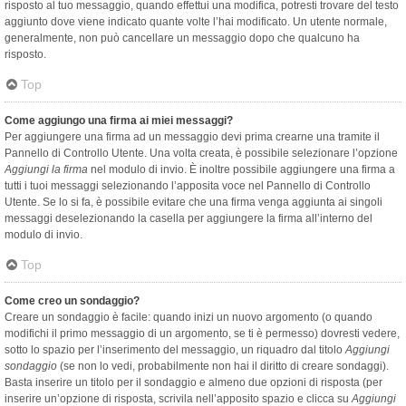
risposto al tuo messaggio, quando effettui una modifica, potresti trovare del testo
aggiunto dove viene indicato quante volte l’hai modificato. Un utente normale,
generalmente, non può cancellare un messaggio dopo che qualcuno ha
risposto.
Top
Come aggiungo una firma ai miei messaggi?
Per aggiungere una firma ad un messaggio devi prima crearne una tramite il
Pannello di Controllo Utente. Una volta creata, è possibile selezionare l’opzione
Aggiungi la firma
nel modulo di invio. È inoltre possibile aggiungere una firma a
tutti i tuoi messaggi selezionando l’apposita voce nel Pannello di Controllo
Utente. Se lo si fa, è possibile evitare che una firma venga aggiunta ai singoli
messaggi deselezionando la casella per aggiungere la firma all’interno del
modulo di invio.
Top
Come creo un sondaggio?
Creare un sondaggio è facile: quando inizi un nuovo argomento (o quando
modifichi il primo messaggio di un argomento, se ti è permesso) dovresti vedere,
sotto lo spazio per l’inserimento del messaggio, un riquadro dal titolo
Aggiungi
sondaggio
(se non lo vedi, probabilmente non hai il diritto di creare sondaggi).
Basta inserire un titolo per il sondaggio e almeno due opzioni di risposta (per
inserire un’opzione di risposta, scrivila nell’apposito spazio e clicca su
Aggiungi