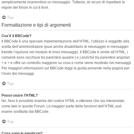
semplicemente inserendovi un messaggio. Tuttavia, sii sicuro di rispettare le
regole del forum in cui ti trovi.
Top
Formattazione e tipi di argomenti
Cos’è il BBCode?
Il BBCode è una speciale implementazione dell’HTML; l’utilizzo è soggetto alla
scelta dell’amministratore (puoi anche disabilitarlo di messaggio in messaggio
tramite l’opzione nel modulo di invio messaggi). Il BBCode è simile all’HTML, i
comandi sono racchiusi tra parentesi quadre [ e ] anziché tra parentesi angolari
< e > e offre un controllo maggiore su cosa e come viene mostrato nei messaggi.
Per maggiori informazioni sul BBCode leggi la guida presente nella pagina per
l’invio dei messaggi.
Top
Posso usare l’HTML?
No. Non è possibile inserire del codice HTML e ottenere che sia interpretato
come tale in questo Forum. La maggior parte delle funzioni dell’HTML può
essere sostituita dal BBCode.
Top
Cosa sono le emoticon?