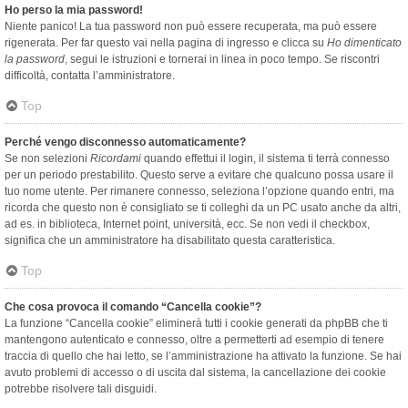
Ho perso la mia password!
Niente panico! La tua password non può essere recuperata, ma può essere
rigenerata. Per far questo vai nella pagina di ingresso e clicca su
Ho dimenticato
la password
, segui le istruzioni e tornerai in linea in poco tempo. Se riscontri
difficoltà, contatta l’amministratore.
Top
Perché vengo disconnesso automaticamente?
Se non selezioni
Ricordami
quando effettui il login, il sistema ti terrà connesso
per un periodo prestabilito. Questo serve a evitare che qualcuno possa usare il
tuo nome utente. Per rimanere connesso, seleziona l’opzione quando entri, ma
ricorda che questo non è consigliato se ti colleghi da un PC usato anche da altri,
ad es. in biblioteca, Internet point, università, ecc. Se non vedi il checkbox,
significa che un amministratore ha disabilitato questa caratteristica.
Top
Che cosa provoca il comando “Cancella cookie”?
La funzione “Cancella cookie” eliminerà tutti i cookie generati da phpBB che ti
mantengono autenticato e connesso, oltre a permetterti ad esempio di tenere
traccia di quello che hai letto, se l’amministrazione ha attivato la funzione. Se hai
avuto problemi di accesso o di uscita dal sistema, la cancellazione dei cookie
potrebbe risolvere tali disguidi.