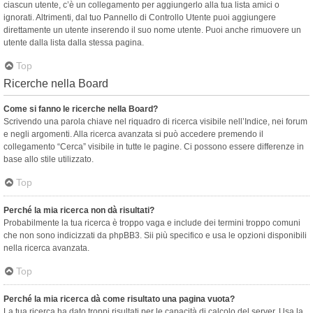
ciascun utente, c’è un collegamento per aggiungerlo alla tua lista amici o
ignorati. Altrimenti, dal tuo Pannello di Controllo Utente puoi aggiungere
direttamente un utente inserendo il suo nome utente. Puoi anche rimuovere un
utente dalla lista dalla stessa pagina.
Top
Ricerche nella Board
Come si fanno le ricerche nella Board?
Scrivendo una parola chiave nel riquadro di ricerca visibile nell’Indice, nei forum
e negli argomenti. Alla ricerca avanzata si può accedere premendo il
collegamento “Cerca” visibile in tutte le pagine. Ci possono essere differenze in
base allo stile utilizzato.
Top
Perché la mia ricerca non dà risultati?
Probabilmente la tua ricerca è troppo vaga e include dei termini troppo comuni
che non sono indicizzati da phpBB3. Sii più specifico e usa le opzioni disponibili
nella ricerca avanzata.
Top
Perché la mia ricerca dà come risultato una pagina vuota?
La tua ricerca ha dato troppi risultati per le capacità di calcolo del server. Usa la