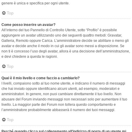
genere è unica e specifica per ogni utente.
Top
Come posso inserire un avatar?
All’interno del tuo Pannello di Controllo Utente, sotto “Profilo” è possibile
aggiungere un avatar utilizzando uno dei seguenti quattro metodi: Gravatar,
Galleria, Remoto oppure Carica. L’amministratore decide se abilitare o meno gli
avatar e decide anche il modo in cui gli avatar sono messi a disposizione. Se
non ti è concesso l’uso degli avatar, allora è una decisione dell’amministrazione,
e devi chiedere a questa le ragioni.
Top
Qual è il mio livello e come faccio a cambiarlo?
I livelli, compaiono sotto al tuo nome utente, e indicano il numero di messaggi
che hai inviato oppure identificano alcuni utenti, ad esempio, moderatori e
amministratori. In genere, non puoi cambiare direttamente il tuo livello. Non
abusare del Forum inviando messaggi non necessari solo per aumentare il tuo
livello. La maggior parte dei Forum non tollera questo comportamento e
l’amministratore probabilmente abbasserà il numero dei tuoi messaggi.
Top
Perché quando clicco sul collegamento all’indirizzo di posta di un utente mi