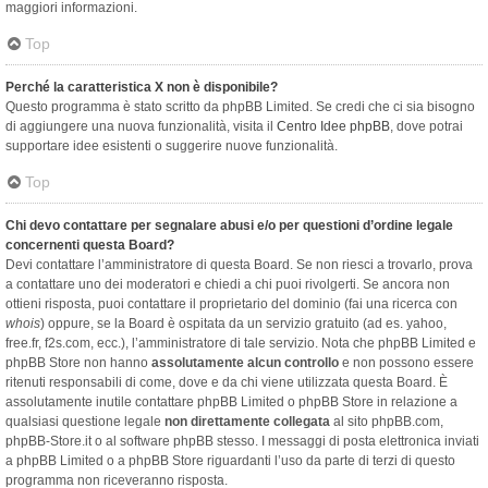
maggiori informazioni.
Top
Perché la caratteristica X non è disponibile?
Questo programma è stato scritto da phpBB Limited. Se credi che ci sia bisogno
di aggiungere una nuova funzionalità, visita il
Centro Idee phpBB
, dove potrai
supportare idee esistenti o suggerire nuove funzionalità.
Top
Chi devo contattare per segnalare abusi e/o per questioni d’ordine legale
concernenti questa Board?
Devi contattare l’amministratore di questa Board. Se non riesci a trovarlo, prova
a contattare uno dei moderatori e chiedi a chi puoi rivolgerti. Se ancora non
ottieni risposta, puoi contattare il proprietario del dominio (fai una ricerca con
whois
) oppure, se la Board è ospitata da un servizio gratuito (ad es. yahoo,
free.fr, f2s.com, ecc.), l’amministratore di tale servizio. Nota che phpBB Limited e
phpBB Store non hanno
assolutamente alcun controllo
e non possono essere
ritenuti responsabili di come, dove e da chi viene utilizzata questa Board. È
assolutamente inutile contattare phpBB Limited o phpBB Store in relazione a
qualsiasi questione legale
non direttamente collegata
al sito phpBB.com,
phpBB-Store.it o al software phpBB stesso. I messaggi di posta elettronica inviati
a phpBB Limited o a phpBB Store riguardanti l’uso da parte di terzi di questo
programma non riceveranno risposta.