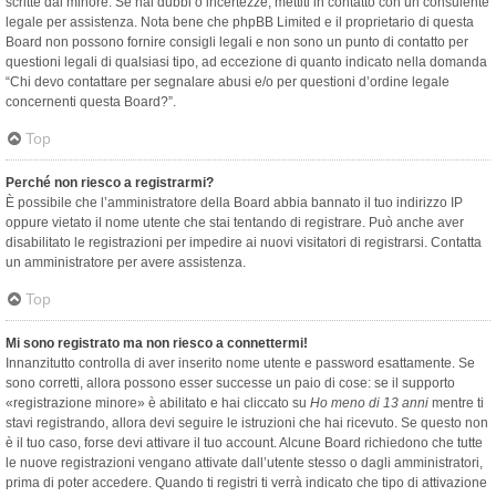
scritte dal minore. Se hai dubbi o incertezze, mettiti in contatto con un consulente
legale per assistenza. Nota bene che phpBB Limited e il proprietario di questa
Board non possono fornire consigli legali e non sono un punto di contatto per
questioni legali di qualsiasi tipo, ad eccezione di quanto indicato nella domanda
“Chi devo contattare per segnalare abusi e/o per questioni d’ordine legale
concernenti questa Board?”.
Top
Perché non riesco a registrarmi?
È possibile che l’amministratore della Board abbia bannato il tuo indirizzo IP
oppure vietato il nome utente che stai tentando di registrare. Può anche aver
disabilitato le registrazioni per impedire ai nuovi visitatori di registrarsi. Contatta
un amministratore per avere assistenza.
Top
Mi sono registrato ma non riesco a connettermi!
Innanzitutto controlla di aver inserito nome utente e password esattamente. Se
sono corretti, allora possono esser successe un paio di cose: se il supporto
«registrazione minore» è abilitato e hai cliccato su
Ho meno di 13 anni
mentre ti
stavi registrando, allora devi seguire le istruzioni che hai ricevuto. Se questo non
è il tuo caso, forse devi attivare il tuo account. Alcune Board richiedono che tutte
le nuove registrazioni vengano attivate dall’utente stesso o dagli amministratori,
prima di poter accedere. Quando ti registri ti verrà indicato che tipo di attivazione