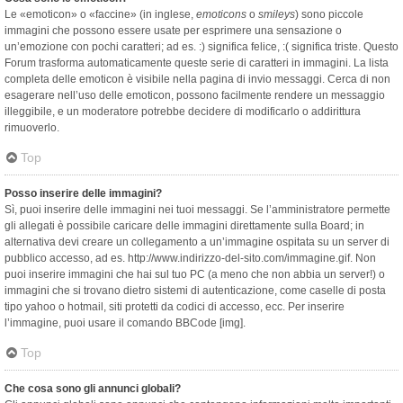
Le «emoticon» o «faccine» (in inglese,
emoticons
o
smileys
) sono piccole
immagini che possono essere usate per esprimere una sensazione o
un’emozione con pochi caratteri; ad es. :) significa felice, :( significa triste. Questo
Forum trasforma automaticamente queste serie di caratteri in immagini. La lista
completa delle emoticon è visibile nella pagina di invio messaggi. Cerca di non
esagerare nell’uso delle emoticon, possono facilmente rendere un messaggio
illeggibile, e un moderatore potrebbe decidere di modificarlo o addirittura
rimuoverlo.
Top
Posso inserire delle immagini?
Sì, puoi inserire delle immagini nei tuoi messaggi. Se l’amministratore permette
gli allegati è possibile caricare delle immagini direttamente sulla Board; in
alternativa devi creare un collegamento a un’immagine ospitata su un server di
pubblico accesso, ad es. http://www.indirizzo-del-sito.com/immagine.gif. Non
puoi inserire immagini che hai sul tuo PC (a meno che non abbia un server!) o
immagini che si trovano dietro sistemi di autenticazione, come caselle di posta
tipo yahoo o hotmail, siti protetti da codici di accesso, ecc. Per inserire
l’immagine, puoi usare il comando BBCode [img].
Top
Che cosa sono gli annunci globali?