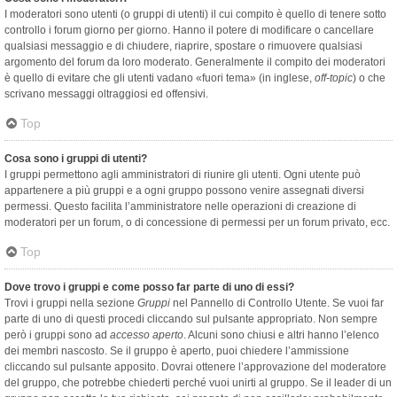
I moderatori sono utenti (o gruppi di utenti) il cui compito è quello di tenere sotto
controllo i forum giorno per giorno. Hanno il potere di modificare o cancellare
qualsiasi messaggio e di chiudere, riaprire, spostare o rimuovere qualsiasi
argomento del forum da loro moderato. Generalmente il compito dei moderatori
è quello di evitare che gli utenti vadano «fuori tema» (in inglese,
off-topic
) o che
scrivano messaggi oltraggiosi ed offensivi.
Top
Cosa sono i gruppi di utenti?
I gruppi permettono agli amministratori di riunire gli utenti. Ogni utente può
appartenere a più gruppi e a ogni gruppo possono venire assegnati diversi
permessi. Questo facilita l’amministratore nelle operazioni di creazione di
moderatori per un forum, o di concessione di permessi per un forum privato, ecc.
Top
Dove trovo i gruppi e come posso far parte di uno di essi?
Trovi i gruppi nella sezione
Gruppi
nel Pannello di Controllo Utente. Se vuoi far
parte di uno di questi procedi cliccando sul pulsante appropriato. Non sempre
però i gruppi sono ad
accesso aperto
. Alcuni sono chiusi e altri hanno l’elenco
dei membri nascosto. Se il gruppo è aperto, puoi chiedere l’ammissione
cliccando sul pulsante apposito. Dovrai ottenere l’approvazione del moderatore
del gruppo, che potrebbe chiederti perché vuoi unirti al gruppo. Se il leader di un