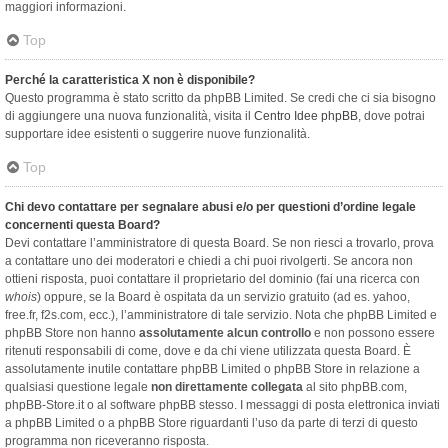
maggiori informazioni.
Top
Perché la caratteristica X non è disponibile?
Questo programma è stato scritto da phpBB Limited. Se credi che ci sia bisogno
di aggiungere una nuova funzionalità, visita il
Centro Idee phpBB
, dove potrai
supportare idee esistenti o suggerire nuove funzionalità.
Top
Chi devo contattare per segnalare abusi e/o per questioni d’ordine legale
concernenti questa Board?
Devi contattare l’amministratore di questa Board. Se non riesci a trovarlo, prova
a contattare uno dei moderatori e chiedi a chi puoi rivolgerti. Se ancora non
ottieni risposta, puoi contattare il proprietario del dominio (fai una ricerca con
whois
) oppure, se la Board è ospitata da un servizio gratuito (ad es. yahoo,
free.fr, f2s.com, ecc.), l’amministratore di tale servizio. Nota che phpBB Limited e
phpBB Store non hanno
assolutamente alcun controllo
e non possono essere
ritenuti responsabili di come, dove e da chi viene utilizzata questa Board. È
assolutamente inutile contattare phpBB Limited o phpBB Store in relazione a
qualsiasi questione legale
non direttamente collegata
al sito phpBB.com,
phpBB-Store.it o al software phpBB stesso. I messaggi di posta elettronica inviati
a phpBB Limited o a phpBB Store riguardanti l’uso da parte di terzi di questo
programma non riceveranno risposta.