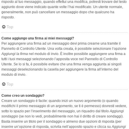
risposto al tuo messaggio, quando effettui una modifica, potresti trovare del testo
aggiunto dove viene indicato quante volte l’hai modificato. Un utente normale,
generalmente, non può cancellare un messaggio dopo che qualcuno ha
risposto.
Top
Come aggiungo una firma ai miei messaggi?
Per aggiungere una firma ad un messaggio devi prima crearne una tramite il
Pannello di Controllo Utente. Una volta creata, è possibile selezionare l’opzione
Aggiungi la firma
nel modulo di invio. È inoltre possibile aggiungere una firma a
tutti i tuoi messaggi selezionando l’apposita voce nel Pannello di Controllo
Utente. Se lo si fa, è possibile evitare che una firma venga aggiunta ai singoli
messaggi deselezionando la casella per aggiungere la firma all’interno del
modulo di invio.
Top
Come creo un sondaggio?
Creare un sondaggio è facile: quando inizi un nuovo argomento (o quando
modifichi il primo messaggio di un argomento, se ti è permesso) dovresti vedere,
sotto lo spazio per l’inserimento del messaggio, un riquadro dal titolo
Aggiungi
sondaggio
(se non lo vedi, probabilmente non hai il diritto di creare sondaggi).
Basta inserire un titolo per il sondaggio e almeno due opzioni di risposta (per
inserire un’opzione di risposta, scrivila nell’apposito spazio e clicca su
Aggiungi