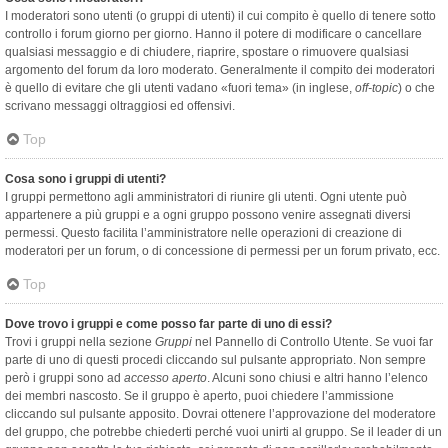
I moderatori sono utenti (o gruppi di utenti) il cui compito è quello di tenere sotto
controllo i forum giorno per giorno. Hanno il potere di modificare o cancellare
qualsiasi messaggio e di chiudere, riaprire, spostare o rimuovere qualsiasi
argomento del forum da loro moderato. Generalmente il compito dei moderatori
è quello di evitare che gli utenti vadano «fuori tema» (in inglese,
off-topic
) o che
scrivano messaggi oltraggiosi ed offensivi.
Top
Cosa sono i gruppi di utenti?
I gruppi permettono agli amministratori di riunire gli utenti. Ogni utente può
appartenere a più gruppi e a ogni gruppo possono venire assegnati diversi
permessi. Questo facilita l’amministratore nelle operazioni di creazione di
moderatori per un forum, o di concessione di permessi per un forum privato, ecc.
Top
Dove trovo i gruppi e come posso far parte di uno di essi?
Trovi i gruppi nella sezione
Gruppi
nel Pannello di Controllo Utente. Se vuoi far
parte di uno di questi procedi cliccando sul pulsante appropriato. Non sempre
però i gruppi sono ad
accesso aperto
. Alcuni sono chiusi e altri hanno l’elenco
dei membri nascosto. Se il gruppo è aperto, puoi chiedere l’ammissione
cliccando sul pulsante apposito. Dovrai ottenere l’approvazione del moderatore
del gruppo, che potrebbe chiederti perché vuoi unirti al gruppo. Se il leader di un