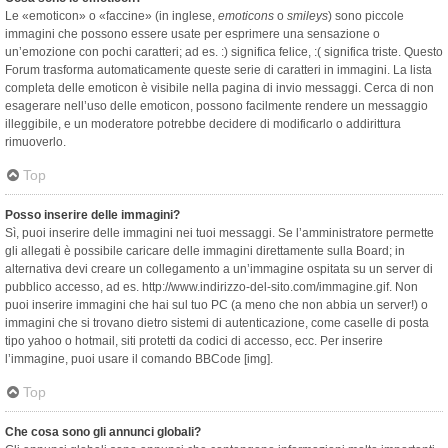
Le «emoticon» o «faccine» (in inglese,
emoticons
o
smileys
) sono piccole
immagini che possono essere usate per esprimere una sensazione o
un’emozione con pochi caratteri; ad es. :) significa felice, :( significa triste. Questo
Forum trasforma automaticamente queste serie di caratteri in immagini. La lista
completa delle emoticon è visibile nella pagina di invio messaggi. Cerca di non
esagerare nell’uso delle emoticon, possono facilmente rendere un messaggio
illeggibile, e un moderatore potrebbe decidere di modificarlo o addirittura
rimuoverlo.
Top
Posso inserire delle immagini?
Sì, puoi inserire delle immagini nei tuoi messaggi. Se l’amministratore permette
gli allegati è possibile caricare delle immagini direttamente sulla Board; in
alternativa devi creare un collegamento a un’immagine ospitata su un server di
pubblico accesso, ad es. http://www.indirizzo-del-sito.com/immagine.gif. Non
puoi inserire immagini che hai sul tuo PC (a meno che non abbia un server!) o
immagini che si trovano dietro sistemi di autenticazione, come caselle di posta
tipo yahoo o hotmail, siti protetti da codici di accesso, ecc. Per inserire
l’immagine, puoi usare il comando BBCode [img].
Top
Che cosa sono gli annunci globali?