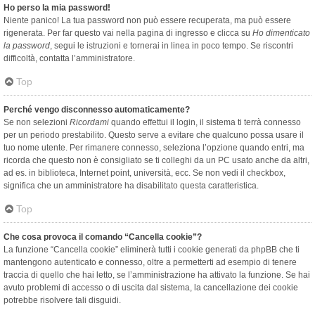
Ho perso la mia password!
Niente panico! La tua password non può essere recuperata, ma può essere
rigenerata. Per far questo vai nella pagina di ingresso e clicca su
Ho dimenticato
la password
, segui le istruzioni e tornerai in linea in poco tempo. Se riscontri
difficoltà, contatta l’amministratore.
Top
Perché vengo disconnesso automaticamente?
Se non selezioni
Ricordami
quando effettui il login, il sistema ti terrà connesso
per un periodo prestabilito. Questo serve a evitare che qualcuno possa usare il
tuo nome utente. Per rimanere connesso, seleziona l’opzione quando entri, ma
ricorda che questo non è consigliato se ti colleghi da un PC usato anche da altri,
ad es. in biblioteca, Internet point, università, ecc. Se non vedi il checkbox,
significa che un amministratore ha disabilitato questa caratteristica.
Top
Che cosa provoca il comando “Cancella cookie”?
La funzione “Cancella cookie” eliminerà tutti i cookie generati da phpBB che ti
mantengono autenticato e connesso, oltre a permetterti ad esempio di tenere
traccia di quello che hai letto, se l’amministrazione ha attivato la funzione. Se hai
avuto problemi di accesso o di uscita dal sistema, la cancellazione dei cookie
potrebbe risolvere tali disguidi.