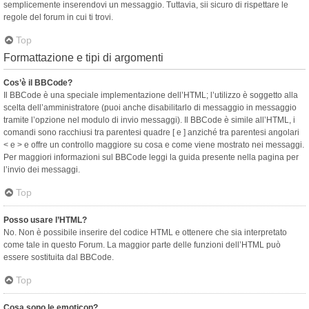
semplicemente inserendovi un messaggio. Tuttavia, sii sicuro di rispettare le
regole del forum in cui ti trovi.
Top
Formattazione e tipi di argomenti
Cos’è il BBCode?
Il BBCode è una speciale implementazione dell’HTML; l’utilizzo è soggetto alla
scelta dell’amministratore (puoi anche disabilitarlo di messaggio in messaggio
tramite l’opzione nel modulo di invio messaggi). Il BBCode è simile all’HTML, i
comandi sono racchiusi tra parentesi quadre [ e ] anziché tra parentesi angolari
< e > e offre un controllo maggiore su cosa e come viene mostrato nei messaggi.
Per maggiori informazioni sul BBCode leggi la guida presente nella pagina per
l’invio dei messaggi.
Top
Posso usare l’HTML?
No. Non è possibile inserire del codice HTML e ottenere che sia interpretato
come tale in questo Forum. La maggior parte delle funzioni dell’HTML può
essere sostituita dal BBCode.
Top
Cosa sono le emoticon?