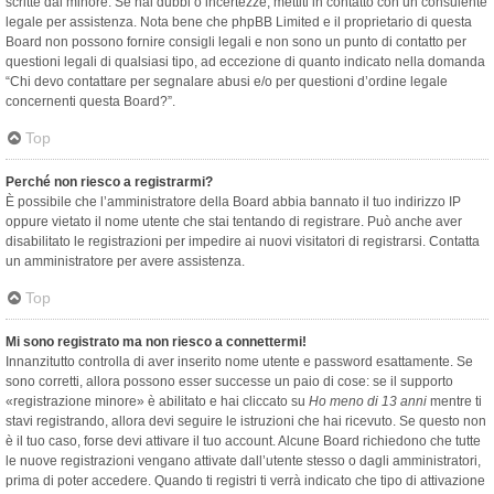
scritte dal minore. Se hai dubbi o incertezze, mettiti in contatto con un consulente
legale per assistenza. Nota bene che phpBB Limited e il proprietario di questa
Board non possono fornire consigli legali e non sono un punto di contatto per
questioni legali di qualsiasi tipo, ad eccezione di quanto indicato nella domanda
“Chi devo contattare per segnalare abusi e/o per questioni d’ordine legale
concernenti questa Board?”.
Top
Perché non riesco a registrarmi?
È possibile che l’amministratore della Board abbia bannato il tuo indirizzo IP
oppure vietato il nome utente che stai tentando di registrare. Può anche aver
disabilitato le registrazioni per impedire ai nuovi visitatori di registrarsi. Contatta
un amministratore per avere assistenza.
Top
Mi sono registrato ma non riesco a connettermi!
Innanzitutto controlla di aver inserito nome utente e password esattamente. Se
sono corretti, allora possono esser successe un paio di cose: se il supporto
«registrazione minore» è abilitato e hai cliccato su
Ho meno di 13 anni
mentre ti
stavi registrando, allora devi seguire le istruzioni che hai ricevuto. Se questo non
è il tuo caso, forse devi attivare il tuo account. Alcune Board richiedono che tutte
le nuove registrazioni vengano attivate dall’utente stesso o dagli amministratori,
prima di poter accedere. Quando ti registri ti verrà indicato che tipo di attivazione