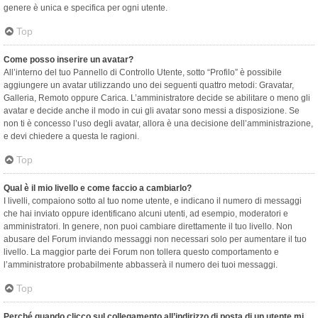
genere è unica e specifica per ogni utente.
Top
Come posso inserire un avatar?
All’interno del tuo Pannello di Controllo Utente, sotto “Profilo” è possibile
aggiungere un avatar utilizzando uno dei seguenti quattro metodi: Gravatar,
Galleria, Remoto oppure Carica. L’amministratore decide se abilitare o meno gli
avatar e decide anche il modo in cui gli avatar sono messi a disposizione. Se
non ti è concesso l’uso degli avatar, allora è una decisione dell’amministrazione,
e devi chiedere a questa le ragioni.
Top
Qual è il mio livello e come faccio a cambiarlo?
I livelli, compaiono sotto al tuo nome utente, e indicano il numero di messaggi
che hai inviato oppure identificano alcuni utenti, ad esempio, moderatori e
amministratori. In genere, non puoi cambiare direttamente il tuo livello. Non
abusare del Forum inviando messaggi non necessari solo per aumentare il tuo
livello. La maggior parte dei Forum non tollera questo comportamento e
l’amministratore probabilmente abbasserà il numero dei tuoi messaggi.
Top
Perché quando clicco sul collegamento all’indirizzo di posta di un utente mi