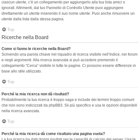
ciascun utente, c’è un collegamento per aggiungerlo alla tua lista amici o
ignorati. Altrimenti, dal tuo Pannello di Controllo Utente puoi aggiungere
direttamente un utente inserendo il suo nome utente. Puoi anche rimuovere un
utente dalla lista dalla stessa pagina.
Top
Ricerche nella Board
Come si fanno le ricerche nella Board?
Scrivendo una parola chiave nel riquadro di ricerca visibile nell’Indice, nei forum
e negli argomenti. Alla ricerca avanzata si può accedere premendo il
collegamento “Cerca” visibile in tutte le pagine. Ci possono essere differenze in
base allo stile utilizzato.
Top
Perché la mia ricerca non dà risultati?
Probabilmente la tua ricerca è troppo vaga e include dei termini troppo comuni
che non sono indicizzati da phpBB3. Sii più specifico e usa le opzioni disponibili
nella ricerca avanzata.
Top
Perché la mia ricerca dà come risultato una pagina vuota?
La tua ricerca ha dato troppi risultati per le capacità di calcolo del server. Usa la