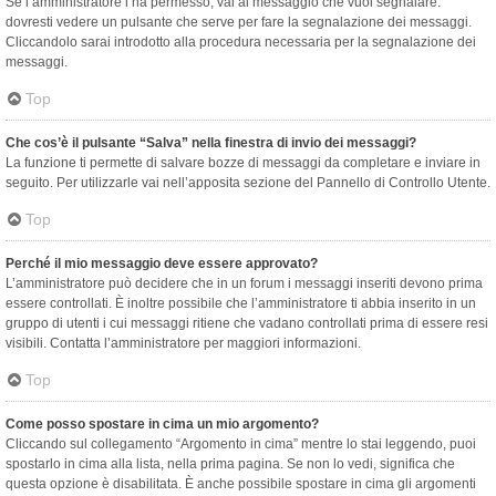
Se l’amministratore l’ha permesso, vai al messaggio che vuoi segnalare:
dovresti vedere un pulsante che serve per fare la segnalazione dei messaggi.
Cliccandolo sarai introdotto alla procedura necessaria per la segnalazione dei
messaggi.
Top
Che cos’è il pulsante “Salva” nella finestra di invio dei messaggi?
La funzione ti permette di salvare bozze di messaggi da completare e inviare in
seguito. Per utilizzarle vai nell’apposita sezione del Pannello di Controllo Utente.
Top
Perché il mio messaggio deve essere approvato?
L’amministratore può decidere che in un forum i messaggi inseriti devono prima
essere controllati. È inoltre possibile che l’amministratore ti abbia inserito in un
gruppo di utenti i cui messaggi ritiene che vadano controllati prima di essere resi
visibili. Contatta l’amministratore per maggiori informazioni.
Top
Come posso spostare in cima un mio argomento?
Cliccando sul collegamento “Argomento in cima” mentre lo stai leggendo, puoi
spostarlo in cima alla lista, nella prima pagina. Se non lo vedi, significa che
questa opzione è disabilitata. È anche possibile spostare in cima gli argomenti